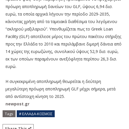
πρόωρη αποπληρωμή δανείων του GLF, ύψους 6,94 δισ.
ευρώ, τα οποία αρχικά λήγουν την περίοδο 2029-2035,
κάνοντας χρήση από τα ταμειακά διαθέσιμα του λεγόμενου
“σκληρού μαξιλαριού”. Υπενθυμίζεται πως το Greek Loan
Facility (GLF) αποτέλεσε μέρος του πρώτου πακέτου στήριξης
προς την Ελλάδα το 2010 και περιλάμβανε διμερή δάνεια από
14 χώρες της ευρωζώνης, συνολικού ύψους 52,9 δισ. ευρώ,
εκ των οποίων παραμένουν ανεξόφλητα περίπου 26,3 δισ.
ευρώ.
Η συγκεκριμένη αποπληρωμή θεωρείται η δεύτερη
μεγαλύτερη πρόωρη αποπληρωμή GLF μέχρι σήμερα, μετά
από αντίστοιχη κίνηση το 2025.
newpost.gr
Tags
# ΕΛΛΑΔΑ-ΚΟΣΜΟΣ
Share This