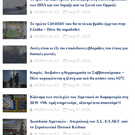
των ΗΠΑ και του Ισραήλ από τα Στενά του Ορμούζ
ΦΩΝΗ του Λ.Σ.
Aug 07, 2026
Το πρώτο Canadair που θα πετά και βράδυ έρχεται στην
Ελλάδα – Πότε θα παραδοθεί
ΦΩΝΗ του Λ.Σ.
Aug 07, 2026
Αυτές είναι οι έξι πιο επικίνδυνες εβδομάδες του έτους για
δασικές φωτιές
ΦΩΝΗ του Λ.Σ.
Aug 07, 2026
Καιρός: Ανεβαίνει η θερμοκρασία το Σαββατοκύριακο –
Πότε κορυφώνεται η ζέστη και πού θα φτάσει τους 40°C
ΦΩΝΗ του Λ.Σ.
Aug 07, 2026
Κάλεσμα των στελεχών του Λιμενικού σε διαμαρτυρία στη
ΔΕΘ: «Με τιμή υπηρετούμε, αξιοπρέπεια απαιτούμε!»
ΦΩΝΗ του Λ.Σ.
Aug 07, 2026
Δωσιδικία Λιμενικών - Απεμπλοκή του Λ.Σ.-ΕΛ.ΑΚΤ. από
το Στρατιωτικό Ποινικό Κώδικα
ΦΩΝΗ του Λ.Σ.
Aug 07, 2026