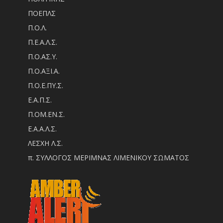
ΠΟΕΠΛΣ
Π.Ο.Λ.
Π.Ε.Α.Λ.Σ.
Π.Ο.ΑΣ.Υ.
Π.Ο.ΑΞΙ.Α.
Π.Ο.Ε.ΠΥ.Σ.
Ε.Α.Π.Σ.
Π.ΟM.EN.Σ.
Ε.Α.Α.Λ.Σ.
ΛΕΣΧΗ Λ.Σ.
π. ΣΥΛΛΟΓΟΣ ΜΕΡΙΜΝΑΣ ΛΙΜΕΝΙΚΟΥ ΣΩΜΑΤΟΣ