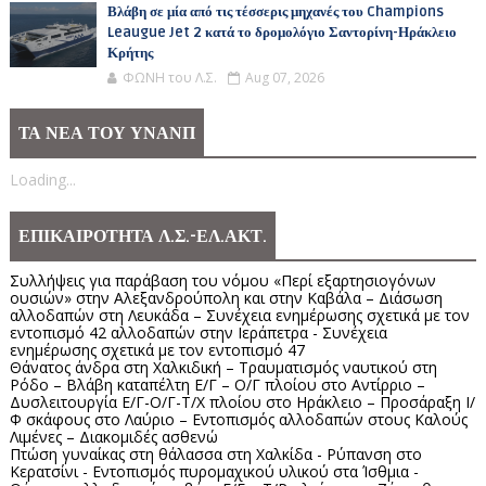
Βλάβη σε μία από τις τέσσερις μηχανές του Champions
Leaugue Jet 2 κατά το δρομολόγιο Σαντορίνη-Ηράκλειο
Κρήτης
ΦΩΝΗ του Λ.Σ.
Aug 07, 2026
ΤΑ ΝΕΑ ΤΟΥ ΥΝΑΝΠ
Loading...
ΕΠΙΚΑΙΡΟΤΗΤΑ Λ.Σ.-ΕΛ.ΑΚΤ.
Συλλήψεις για παράβαση του νόμου «Περί εξαρτησιογόνων
ουσιών» στην Αλεξανδρούπολη και στην Καβάλα – Διάσωση
αλλοδαπών στη Λευκάδα – Συνέχεια ενημέρωσης σχετικά με τον
εντοπισμό 42 αλλοδαπών στην Ιεράπετρα - Συνέχεια
ενημέρωσης σχετικά με τον εντοπισμό 47
Θάνατος άνδρα στη Χαλκιδική – Τραυματισμός ναυτικού στη
Ρόδο – Βλάβη καταπέλτη Ε/Γ – Ο/Γ πλοίου στο Αντίρριο –
Δυσλειτουργία Ε/Γ-Ο/Γ-Τ/Χ πλοίου στο Ηράκλειο – Προσάραξη Ι/
Φ σκάφους στο Λαύριο – Εντοπισμός αλλοδαπών στους Καλούς
Λιμένες – Διακομιδές ασθενώ
Πτώση γυναίκας στη θάλασσα στη Χαλκίδα - Ρύπανση στο
Κερατσίνι - Εντοπισμός πυρομαχικού υλικού στα Ίσθμια -