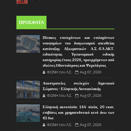
ΠΡΟΣΦΑΤΑ
Πίνακες επιτυχόντων και επιλαχόντων
υποψηφίων του διαγωνισμού απευθείας
κατάταξης Αξιωματικών Λ.Σ.-ΕΛ.ΑΚΤ.
ειδικότητας Υγειονομικού ειδικής
κατηγορίας έτους 2026, προερχόμενων από
ιδιώτες Οδοντιάτρους και Ψυχολόγους
ΦΩΝΗ του Λ.Σ.
Aug 07, 2026
Αποστρατείες στελεχών Λιμενικού
Σώματος - Ελληνικής Ακτοφυλακής
ΦΩΝΗ του Λ.Σ.
Aug 07, 2026
Ελληνική ακτοπλοΐα: 164 πλοία, 20 εκατ.
επιβάτες και χρηματοδοτικό κενό άνω των
€5 δισ.
ΦΩΝΗ του Λ.Σ.
Aug 07, 2026