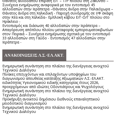
Θάνατος αλλοδαπού επιβάτη Ε/Γ – Τ/Ρ πλοίου στη Ζάκυνθο –
Συνέχεια ενημέρωσης αναφορικά με τον εντοπισμό 45
αλλοδαπών στην Ιεράπετρα –Θάνατος άνδρα στην Παλαιόχωρα –
Θάνατος άνδρα στη Χαλκιδική - Παροχή συνδρομής σε Ι/Φ σκάφη
στην Κέα και στη Χαλκίδα– Εμπλοκή κάβου Ε/Γ-Ο/Γ πλοίου στο
Ηράκλειο -
Εντοπισμός και διάσωση 40 αλλοδαπών στην Ιεράπετρα –
Απαγόρευση απόπλου πλοίου μεταφοράς εμπορευματοκιβωτίων
στον Πειραιά – Συνέχεια ενημέρωσης σχετικά με τον εντοπισμό
33 αλλοδαπών στη Γαύδο - Εντοπισμός 47 αλλοδαπών στην
Ιεράπετρα -
ΑΝΑΚΟΙΝΩΣΕΙΣ Λ.Σ.-ΕΛ.ΑΚΤ.
Ενημερωτική συνάντηση στο πλαίσιο της διενέργειας ανοιχτού
Τεχνικού Διαλόγου
Πίνακες επιτυχόντων και επιλαχόντων υποψηφίων του
διαγωνισμού απευθείας κατάταξης Αξιωματικών Λ.Σ.-ΕΛ.ΑΚΤ.
ειδικότητας Υγειονομικού ειδικής κατηγορίας έτους 2026,
προερχόμενων από ιδιώτες Οδοντιάτρους και Ψυχολόγους
Ενημερωτική συνάντηση στο πλαίσιο της διενέργειας ανοιχτού
Τεχνικού Διαλόγου
Προκήρυξη ανοικτού δημόσιου διεθνούς επαναληπτικού
μειοδοτικού διαγωνισμού
Ενημερωτική συνάντηση στο πλαίσιο της διενέργειας ανοιχτού
Τεχνικού Διαλόγου