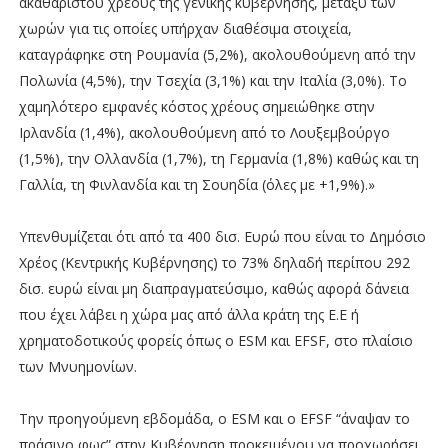
ακαθάριστου χρέους της γενικής κυβέρνησης, μεταξύ των
χωρών για τις οποίες υπήρχαν διαθέσιμα στοιχεία,
καταγράφηκε στη Ρουμανία (5,2%), ακολουθούμενη από την
Πολωνία (4,5%), την Τσεχία (3,1%) και την Ιταλία (3,0%). Το
χαμηλότερο εμφανές κόστος χρέους σημειώθηκε στην
Ιρλανδία (1,4%), ακολουθούμενη από το Λουξεμβούργο
(1,5%), την Ολλανδία (1,7%), τη Γερμανία (1,8%) καθώς και τη
Γαλλία, τη Φινλανδία και τη Σουηδία (όλες με +1,9%).»
Υπενθυμίζεται ότι από τα 400 δισ. Ευρώ που είναι το Δημόσιο
Χρέος (Κεντρικής Κυβέρνησης) το 73% δηλαδή περίπου 292
δισ. ευρώ είναι μη διαπραγματεύσιμο, καθώς αφορά δάνεια
που έχει λάβει η χώρα μας από άλλα κράτη της Ε.Ε ή
χρηματοδοτικούς φορείς όπως ο ESM και EFSF, στο πλαίσιο
των Μνυημονίων.
Την προηγούμενη εβδομάδα, ο ESM και ο EFSF “άναψαν το
πράσινο φως” στην Κυβέρνηση προκειμένου να προχωρήσει