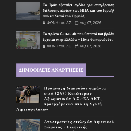
Το Ιράν εξετάζει σχέδιο για απαγόρευση
διέλευσης πλοίων των ΗΠΑ και του Ισραήλ
από τα Στενά του Ορμούζ
ΦΩΝΗ του Λ.Σ.
Aug 07, 2026
Το πρώτο Canadair που θα πετά και βράδυ
έρχεται στην Ελλάδα – Πότε θα παραδοθεί
ΦΩΝΗ του Λ.Σ.
Aug 07, 2026
ΔΗΜΟΦΙΛΕΊΣ ΑΝΑΡΤΉΣΕΙΣ
Προαγωγή διακοσίων σαράντα
επτά (247) Κατώτερων
Αξιωματικών Λ.Σ.-ΕΛ.ΑΚΤ.,
προερχόμενων από τη Σχολή
Λιμενοφυλάκων
Αποστρατείες στελεχών Λιμενικού
Σώματος - Ελληνικής