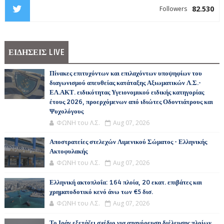
82.530
Followers
ΕΙΔΗΣΕΙΣ LIVE
Πίνακες επιτυχόντων και επιλαχόντων υποψηφίων του
διαγωνισμού απευθείας κατάταξης Αξιωματικών Λ.Σ.-
ΕΛ.ΑΚΤ. ειδικότητας Υγειονομικού ειδικής κατηγορίας
έτους 2026, προερχόμενων από ιδιώτες Οδοντιάτρους και
Ψυχολόγους
ΦΩΝΗ του Λ.Σ.
Aug 07, 2026
Αποστρατείες στελεχών Λιμενικού Σώματος - Ελληνικής
Ακτοφυλακής
ΦΩΝΗ του Λ.Σ.
Aug 07, 2026
Ελληνική ακτοπλοΐα: 164 πλοία, 20 εκατ. επιβάτες και
χρηματοδοτικό κενό άνω των €5 δισ.
ΦΩΝΗ του Λ.Σ.
Aug 07, 2026
Το Ιράν εξετάζει σχέδιο για απαγόρευση διέλευσης πλοίων