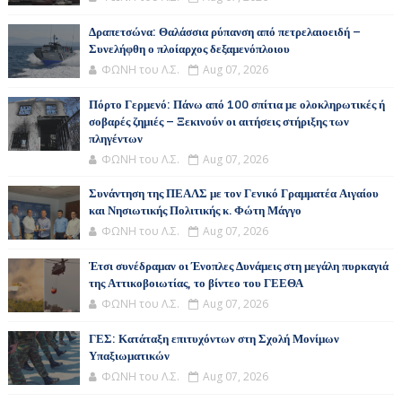
Δραπετσώνα: Θαλάσσια ρύπανση από πετρελαιοειδή –
Συνελήφθη ο πλοίαρχος δεξαμενόπλοιου
ΦΩΝΗ του Λ.Σ.
Aug 07, 2026
Πόρτο Γερμενό: Πάνω από 100 σπίτια με ολοκληρωτικές ή
σοβαρές ζημιές – Ξεκινούν οι αιτήσεις στήριξης των
πληγέντων
ΦΩΝΗ του Λ.Σ.
Aug 07, 2026
Συνάντηση της ΠΕΑΛΣ με τον Γενικό Γραμματέα Αιγαίου
και Νησιωτικής Πολιτικής κ. Φώτη Μάγγο
ΦΩΝΗ του Λ.Σ.
Aug 07, 2026
Έτσι συνέδραμαν οι Ένοπλες Δυνάμεις στη μεγάλη πυρκαγιά
της Αττικοβοιωτίας, το βίντεο του ΓΕΕΘΑ
ΦΩΝΗ του Λ.Σ.
Aug 07, 2026
ΓΕΣ: Κατάταξη επιτυχόντων στη Σχολή Μονίμων
Υπαξιωματικών
ΦΩΝΗ του Λ.Σ.
Aug 07, 2026