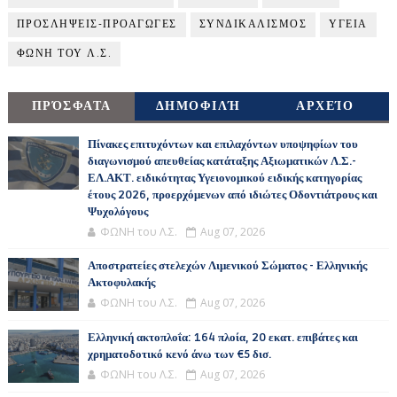
ΠΡΟΣΛΗΨΕΙΣ-ΠΡΟΑΓΩΓΕΣ
ΣΥΝΔΙΚΑΛΙΣΜΟΣ
ΥΓΕΙΑ
ΦΩΝΗ ΤΟΥ Λ.Σ.
ΠΡΌΣΦΑΤΑ
ΔΗΜΟΦΙΛΉ
ΑΡΧΕΊΟ
Πίνακες επιτυχόντων και επιλαχόντων υποψηφίων του
διαγωνισμού απευθείας κατάταξης Αξιωματικών Λ.Σ.-
ΕΛ.ΑΚΤ. ειδικότητας Υγειονομικού ειδικής κατηγορίας
έτους 2026, προερχόμενων από ιδιώτες Οδοντιάτρους και
Ψυχολόγους
ΦΩΝΗ του Λ.Σ.
Aug 07, 2026
Αποστρατείες στελεχών Λιμενικού Σώματος - Ελληνικής
Ακτοφυλακής
ΦΩΝΗ του Λ.Σ.
Aug 07, 2026
Ελληνική ακτοπλοΐα: 164 πλοία, 20 εκατ. επιβάτες και
χρηματοδοτικό κενό άνω των €5 δισ.
ΦΩΝΗ του Λ.Σ.
Aug 07, 2026