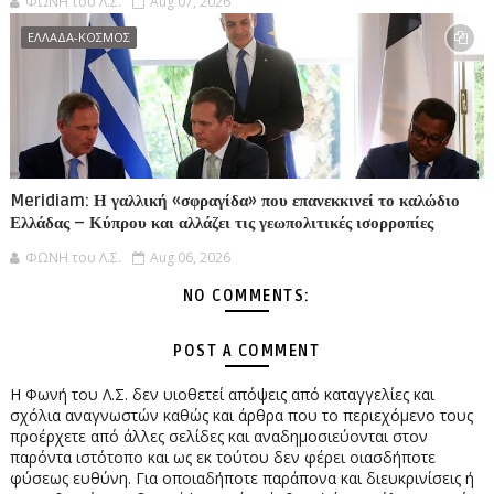
ΦΩΝΗ του Λ.Σ.
Aug 07, 2026
ΕΛΛΑΔΑ-ΚΟΣΜΟΣ
Meridiam: Η γαλλική «σφραγίδα» που επανεκκινεί το καλώδιο
Ελλάδας – Κύπρου και αλλάζει τις γεωπολιτικές ισορροπίες
ΦΩΝΗ του Λ.Σ.
Aug 06, 2026
NO COMMENTS:
POST A COMMENT
Η Φωνή του Λ.Σ. δεν υιοθετεί απόψεις από καταγγελίες και
σχόλια αναγνωστών καθώς και άρθρα που το περιεχόμενο τους
προέρχετε από άλλες σελίδες και αναδημοσιεύονται στον
παρόντα ιστότοπο και ως εκ τούτου δεν φέρει οιασδήποτε
φύσεως ευθύνη. Για οποιαδήποτε παράπονα και διευκρινίσεις ή