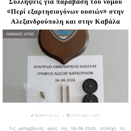
Συλλήψεις για παράβαση του νόμου
«Περί εξαρτησιογόνων ουσιών» στην
Αλεξανδρούπολη και στην Καβάλα
ΛΙΜΕΝΙΚΕΣ ΑΡΧΕΣ
ΦΩΝΗ του Λ.Σ.
10 hrs ago
0
Τις μεσημβρινές ώρες της 06-08-2026, στελέχη τις