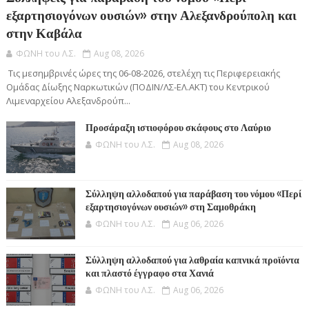
εξαρτησιογόνων ουσιών» στην Αλεξανδρούπολη και
στην Καβάλα
ΦΩΝΗ του Λ.Σ.
Aug 08, 2026
Τις μεσημβρινές ώρες της 06-08-2026, στελέχη τις Περιφερειακής
Ομάδας Δίωξης Ναρκωτικών (ΠΟΔΙΝ/ΛΣ-ΕΛ.ΑΚΤ) του Κεντρικού
Λιμεναρχείου Αλεξανδρούπ...
Προσάραξη ιστιοφόρου σκάφους στο Λαύριο
ΦΩΝΗ του Λ.Σ.
Aug 08, 2026
Σύλληψη αλλοδαπού για παράβαση του νόμου «Περί
εξαρτησιογόνων ουσιών» στη Σαμοθράκη
ΦΩΝΗ του Λ.Σ.
Aug 06, 2026
Σύλληψη αλλοδαπού για λαθραία καπνικά προϊόντα
και πλαστό έγγραφο στα Χανιά
ΦΩΝΗ του Λ.Σ.
Aug 06, 2026