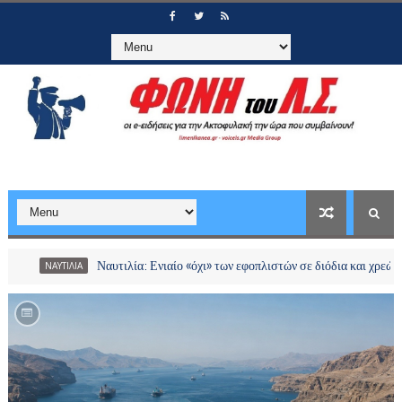
τιλία: Ενιαίο «όχι» των εφοπλιστών σε διόδια και χρεώσεις στα Στενά του Ορμ