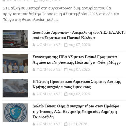
Σε μαζική συμμετοχή στη συγκέντρωση διαμαρτυρίας που θα
πραγματοποιηθεί την Παρασκευή 4 Σεπτεμβρίου 2026, στον Λευκό
Πύργο στη Θεσσαλονίκη, καλε...
Δωσιδικία Λιμενικών - Απεμπλοκή του Λ.Σ.-ΕΛ.ΑΚΤ.
από το Στρατιωτικό Ποινικό Κώδικα
ΦΩΝΗ του Λ.Σ.
Aug 07, 2026
Συνάντηση της ΠΕΑΛΣ με τον Γενικό Γραμματέα
Αιγαίου και Νησιωτικής Πολιτικής κ. Φώτη Μάγγο
ΦΩΝΗ του Λ.Σ.
Aug 07, 2026
Η Ένωση Προσωπικού Λιμενικού Σώματος Δυτικής
Κρήτης συγχαίρει τους λιμενικούς
ΦΩΝΗ του Λ.Σ.
Aug 02, 2026
Δελτίο Τύπου: Θερμά συγχαρητήρια στον Πρόεδρο
της Ένωσης Λ.Σ. Κεντρικής Υπηρεσίας Δημήτρη
Γκιουρτζίδη
ΦΩΝΗ του Λ.Σ.
Jul 31, 2026