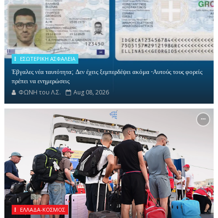
ΕΣΩΤΕΡΙΚΗ ΑΣΦΑΛΕΙΑ
Έβγαλες νέα ταυτότητα; Δεν έχεις ξεμπερδέψει ακόμα -Αυτούς τους φορείς
πρέπει να ενημερώσεις
ΦΩΝΗ του Λ.Σ.
Aug 08, 2026
ΕΛΛΑΔΑ-ΚΟΣΜΟΣ