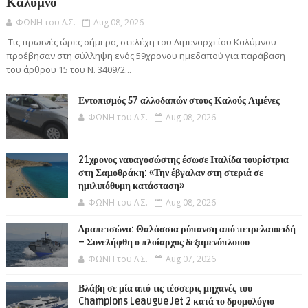
Κάλυμνο
ΦΩΝΗ του Λ.Σ.
Aug 08, 2026
Τις πρωινές ώρες σήμερα, στελέχη του Λιμεναρχείου Καλύμνου
προέβησαν στη σύλληψη ενός 59χρονου ημεδαπού για παράβαση
του άρθρου 15 του Ν. 3409/2...
Εντοπισμός 57 αλλοδαπών στους Καλούς Λιμένες
ΦΩΝΗ του Λ.Σ.
Aug 08, 2026
21χρονος ναυαγοσώστης έσωσε Ιταλίδα τουρίστρια
στη Σαμοθράκη: «Την έβγαλαν στη στεριά σε
ημιλιπόθυμη κατάσταση»
ΦΩΝΗ του Λ.Σ.
Aug 08, 2026
Δραπετσώνα: Θαλάσσια ρύπανση από πετρελαιοειδή
– Συνελήφθη ο πλοίαρχος δεξαμενόπλοιου
ΦΩΝΗ του Λ.Σ.
Aug 07, 2026
Βλάβη σε μία από τις τέσσερις μηχανές του
Champions Leaugue Jet 2 κατά το δρομολόγιο