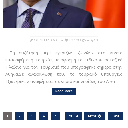
ΦΩΝΗ του Λ.Σ.
10 hrs ago
0
Τη συζήτηση περί «γκρίζων ζωνών» στο Αιγαίο
επαναφέρει η Τουρκία, με αφορμή το Ειδικό Χωροταξικό
Πλαίσιο για τον Τουρισμό που υπογράφηκε σήμερα στην
Αθήνα.Σε ανακοίνωσή του, το τουρκικό υπουργείο
Εξωτερικών αναφέρεται σε νησιά και νησίδες του Αιγα...
Read More
1
2
3
4
5
...
5084
Next �
Last