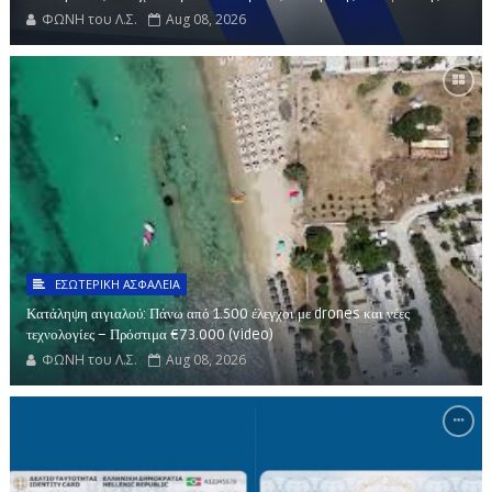
ΦΩΝΗ του Λ.Σ.
Aug 08, 2026
ΕΣΩΤΕΡΙΚΗ ΑΣΦΑΛΕΙΑ
Κατάληψη αιγιαλού: Πάνω από 1.500 έλεγχοι με drones και νέες
τεχνολογίες – Πρόστιμα €73.000 (video)
ΦΩΝΗ του Λ.Σ.
Aug 08, 2026