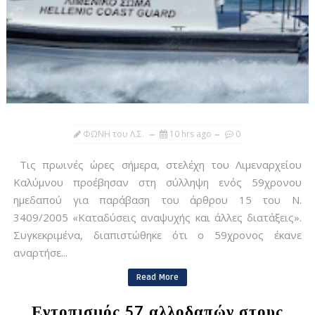
ΦΩΝΗ του Λ.Σ.
10 hrs ago
0
Τις πρωινές ώρες σήμερα, στελέχη του Λιμεναρχείου
Καλύμνου προέβησαν στη σύλληψη ενός 59χρονου
ημεδαπού για παράβαση του άρθρου 15 του Ν.
3409/2005 «Καταδύσεις αναψυχής και άλλες διατάξεις».
Συγκεκριμένα, διαπιστώθηκε ότι ο 59χρονος έκανε
αναρτήσε...
Read More
Εντοπισμός 57 αλλοδαπών στους