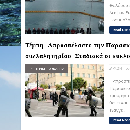
Θαλάσσι
Λειψών.Ει
Τσαμπαλάκ
Read Mor
Τέμπη: Απροσπέλαστο την Παρασκε
συλλαλητηρίου -Σταδιακά οι κυκλο
ΦΩΝΗ του
ΕΣΩΤΕΡΙΚΗ ΑΣΦΑΛΕΙΑ
Απροσπέ
Παρασκευ
«μαύρη» ε
θα είναι
εξαγγε...
Read Mor