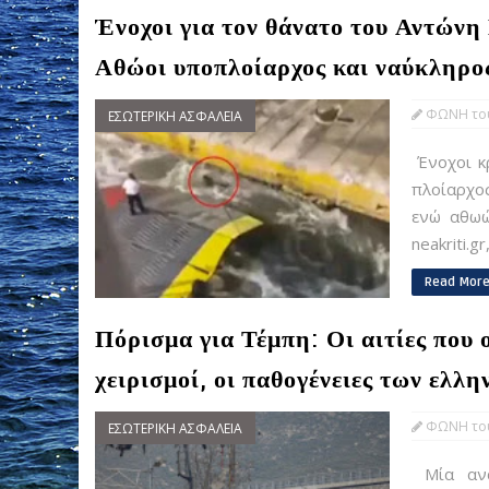
Ένοχοι για τον θάνατο του Αντώνη 
Αθώοι υποπλοίαρχος και ναύκληρο
ΦΩΝΗ του
ΕΣΩΤΕΡΙΚΗ ΑΣΦΑΛΕΙΑ
Ένοχοι κ
πλοίαρχο
ενώ αθωώ
neakriti.g
Read Mor
Πόρισμα για Τέμπη: Οι αιτίες που
χειρισμοί, οι παθογένειες των ελλ
ΦΩΝΗ του
ΕΣΩΤΕΡΙΚΗ ΑΣΦΑΛΕΙΑ
Μία ανα