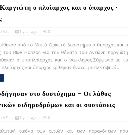
Καργιώτη ο πλοίαρχος και ο ύπαρχος -
ς
 Λ.Σ.
1 year ago
0
ρίθηκαν από το Μικτό Ορκωτό Δικαστήριο ο ύπαρχος και ο
ς του Blue Horizon για τον θάνατο του Αντώνη Καργιώτη
θηκαν ο υποπλοίαρχος και ο ναύκληρος.Σύμφωνα με το
r, πλοίαρχος και ύπαρχος κρίθηκαν ένοχοι με πλειοψηφί...
e
 οδήγησαν στο δυστύχημα – Οι λάθος
ηνικών σιδηροδρόμων και οι συστάσεις
 Λ.Σ.
1 year ago
0
λυτική εικόνα των αιτιών και των παραγόντων που