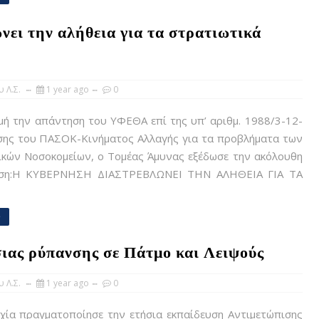
ι την αλήθεια για τα στρατιωτικά
 Λ.Σ.
1 year ago
0
ή την απάντηση του ΥΦΕΘΑ επί της υπ’ αριθμ. 1988/3-12-
σης του ΠΑΣΟΚ-Κινήματος Αλλαγής για τα προβλήματα των
ικών Νοσοκομείων, ο Τομέας Άμυνας εξέδωσε την ακόλουθη
ωση:Η ΚΥΒΕΡΝΗΣΗ ΔΙΑΣΤΡΕΒΛΩΝΕΙ ΤΗΝ ΑΛΗΘΕΙΑ ΓΙΑ ΤΑ
e
ιας ρύπανσης σε Πάτμο και Λειψούς
 Λ.Σ.
1 year ago
0
χία πραγματοποίησε την ετήσια εκπαίδευση Αντιμετώπισης