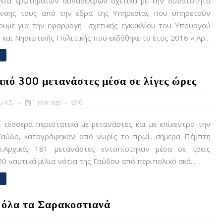
εια ερωτημάτων συναδέλφων σχετικά με την δυνατότητα
νσης τους από την έδρα της Υπηρεσίας που υπηρετούν
ουμε για την εφαρμογή σχετικής εγκυκλίου του Υπουργού
 και Νησιωτικής Πολιτικής που εκδόθηκε το έτος 2016 « Αρ...
e
πό 300 μετανάστες μέσα σε λίγες ώρες
 Λ.Σ.
1 year ago
0
τέσσερα περιστατικά με μετανάστες και με επίκεντρο την
 Γαύδο, καταγράφηκαν από νωρίς το πρωί, σήμερα Πέμπτη
5.Αρχικά, 181 μετανάστες εντοπίστηκαν μέσα σε τρεις
20 ναυτικά μίλια νότια της Γαύδου από περιπολικό σκά...
e
 όλα τα Σαρακοστιανά