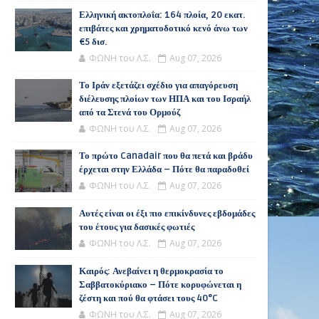
Ελληνική ακτοπλοΐα: 164 πλοία, 20 εκατ.
επιβάτες και χρηματοδοτικό κενό άνω των
€5 δισ.
ΦΩΝΗ του Λ.Σ.
Aug 07, 2026
Το Ιράν εξετάζει σχέδιο για απαγόρευση
διέλευσης πλοίων των ΗΠΑ και του Ισραήλ
από τα Στενά του Ορμούζ
ΦΩΝΗ του Λ.Σ.
Aug 07, 2026
Το πρώτο Canadair που θα πετά και βράδυ
έρχεται στην Ελλάδα – Πότε θα παραδοθεί
ΦΩΝΗ του Λ.Σ.
Aug 07, 2026
Αυτές είναι οι έξι πιο επικίνδυνες εβδομάδες
του έτους για δασικές φωτιές
ΦΩΝΗ του Λ.Σ.
Aug 07, 2026
Καιρός: Ανεβαίνει η θερμοκρασία το
Σαββατοκύριακο – Πότε κορυφώνεται η
ζέστη και πού θα φτάσει τους 40°C
ΦΩΝΗ του Λ.Σ.
Aug 07, 2026