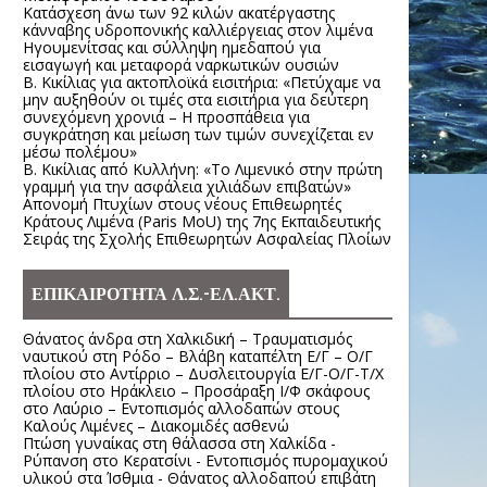
Κατάσχεση άνω των 92 κιλών ακατέργαστης
κάνναβης υδροπονικής καλλιέργειας στον λιμένα
Ηγουμενίτσας και σύλληψη ημεδαπού για
εισαγωγή και μεταφορά ναρκωτικών ουσιών
Β. Κικίλιας για ακτοπλοϊκά εισιτήρια: «Πετύχαμε να
μην αυξηθούν οι τιμές στα εισιτήρια για δεύτερη
συνεχόμενη χρονιά – Η προσπάθεια για
συγκράτηση και μείωση των τιμών συνεχίζεται εν
μέσω πολέμου»
Β. Κικίλιας από Κυλλήνη: «Το Λιμενικό στην πρώτη
γραμμή για την ασφάλεια χιλιάδων επιβατών»
Απονομή Πτυχίων στους νέους Επιθεωρητές
Κράτους Λιμένα (Paris MoU) της 7ης Εκπαιδευτικής
Σειράς της Σχολής Επιθεωρητών Ασφαλείας Πλοίων
ΕΠΙΚΑΙΡΟΤΗΤΑ Λ.Σ.-ΕΛ.ΑΚΤ.
Θάνατος άνδρα στη Χαλκιδική – Τραυματισμός
ναυτικού στη Ρόδο – Βλάβη καταπέλτη Ε/Γ – Ο/Γ
πλοίου στο Αντίρριο – Δυσλειτουργία Ε/Γ-Ο/Γ-Τ/Χ
πλοίου στο Ηράκλειο – Προσάραξη Ι/Φ σκάφους
στο Λαύριο – Εντοπισμός αλλοδαπών στους
Καλούς Λιμένες – Διακομιδές ασθενώ
Πτώση γυναίκας στη θάλασσα στη Χαλκίδα -
Ρύπανση στο Κερατσίνι - Εντοπισμός πυρομαχικού
υλικού στα Ίσθμια - Θάνατος αλλοδαπού επιβάτη