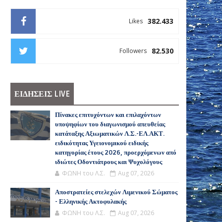
382.433
Likes
82.530
Followers
ΕΙΔΗΣΕΙΣ LIVE
Πίνακες επιτυχόντων και επιλαχόντων
υποψηφίων του διαγωνισμού απευθείας
κατάταξης Αξιωματικών Λ.Σ.-ΕΛ.ΑΚΤ.
ειδικότητας Υγειονομικού ειδικής
κατηγορίας έτους 2026, προερχόμενων από
ιδιώτες Οδοντιάτρους και Ψυχολόγους
ΦΩΝΗ του Λ.Σ.
Aug 07, 2026
Αποστρατείες στελεχών Λιμενικού Σώματος
- Ελληνικής Ακτοφυλακής
ΦΩΝΗ του Λ.Σ.
Aug 07, 2026