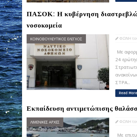
ΠΑΣΟΚ: Η κυβέρνηση διαστρεβλώνε
νοσοκομεία
ΦΩΝΗ του
ΚΟΙΝΟΒΟΥΛΕΥΤΙΚΟΣ ΕΛΕΓΧΟΣ
Με αφορμ
24 ερώτη
Στρατιωτ
ανακοίν
ΣΤΡΑ...
Read Mor
Εκπαίδευση αντιμετώπισης θαλάσσ
ΦΩΝΗ του
ΛΙΜΕΝΙΚΕΣ ΑΡΧΕΣ
Mε επιτυ