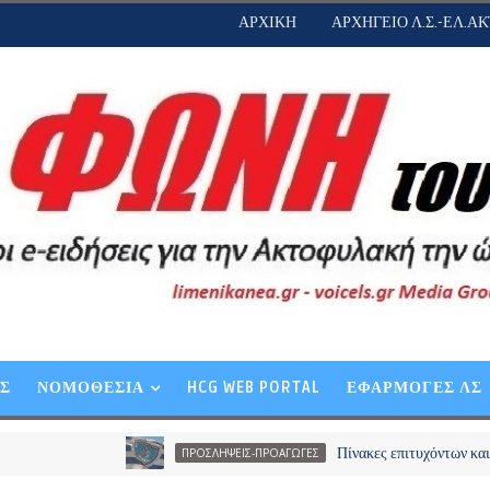
ΑΡΧΙΚΗ
ΑΡΧΗΓΕΙΟ Λ.Σ.-ΕΛ.ΑΚ
ΕΣ
ΝΟΜΟΘΕΣΙΑ
HCG WEB PORTAL
ΕΦΑΡΜΟΓΕΣ ΛΣ
Πίνακες επιτυχόντων και επιλαχόντω
ΠΡΟΣΛΗΨΕΙΣ-ΠΡΟΑΓΩΓΕΣ