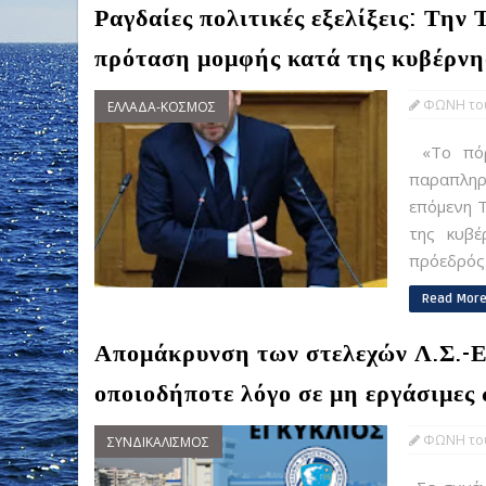
Ραγδαίες πολιτικές εξελίξεις: Τη
πρόταση μομφής κατά της κυβέρνη
ΦΩΝΗ του
ΕΛΛΑΔΑ-ΚΟΣΜΟΣ
«Το πόρι
παραπληρ
επόμενη 
της κυβέ
πρόεδρός .
Read Mor
Απομάκρυνση των στελεχών Λ.Σ.-Ε
οποιοδήποτε λόγο σε μη εργάσιμες 
ΦΩΝΗ του
ΣΥΝΔΙΚΑΛΙΣΜΟΣ