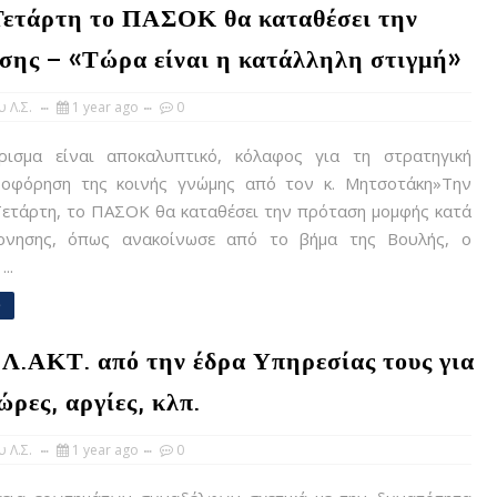
ν Τετάρτη το ΠΑΣΟΚ θα καταθέσει την
σης – «Τώρα είναι η κατάλληλη στιγμή»
 Λ.Σ.
1 year ago
0
σμα είναι αποκαλυπτικό, κόλαφος για τη στρατηγική
οφόρηση της κοινής γνώμης από τον κ. Μητσοτάκη»Την
Τετάρτη, το ΠΑΣΟΚ θα καταθέσει την πρόταση μομφής κατά
ρνησης, όπως ανακοίνωσε από το βήμα της Βουλής, ο
..
e
Λ.ΑΚΤ. από την έδρα Υπηρεσίας τους για
ώρες, αργίες, κλπ.
 Λ.Σ.
1 year ago
0