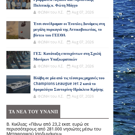
Πολιτικής κ. Φώτη Μάγγο
ΦΩΝΗ του Λ.Σ.
Aug 07, 2026
Έτσι συνέδραμαν οι Ένοπλες Δυνάμεις στη
μεγάλη πυρκαγιά της Αττικοβοιωτίας, το
βίντεο του ΓΕΕΘΑ
ΦΩΝΗ του Λ.Σ.
Aug 07, 2026
ΓΕΣ: Κατάταξη επιτυχόντων στη Σχολή
Μονίμων Υπαξιωματικών
ΦΩΝΗ του Λ.Σ.
Aug 07, 2026
Βλάβη σε μία από τις τέσσερις μηχανές του
Champions Leaugue Jet 2 κατά το
δρομολόγιο Σαντορίνη-Ηράκλειο Κρήτης
ΦΩΝΗ του Λ.Σ.
Aug 07, 2026
ΤΑ ΝΕΑ ΤΟΥ ΥΝΑΝΠ
Β. Κικίλιας: «Πάνω από 23,2 εκατ. ευρώ σε
περισσότερους από 281.000 νησιώτες μέσω του
Μεταφορικού Ισοδυνάμου»