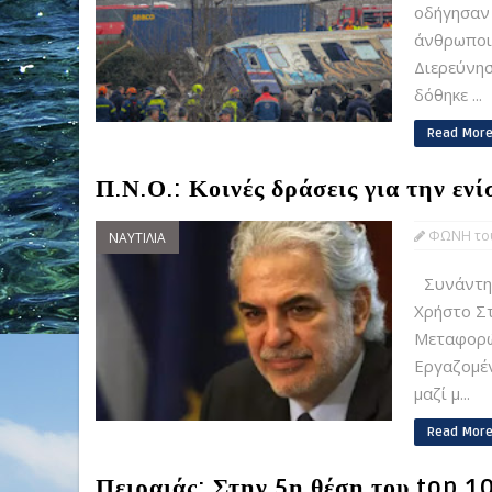
οδήγησαν
άνθρωποι,
Διερεύνη
δόθηκε ...
Read Mor
Π.Ν.Ο.: Κοινές δράσεις για την εν
ΦΩΝΗ του
ΝΑΥΤΙΛΙΑ
Συνάντησ
Χρήστο Στ
Μεταφορώ
Εργαζομέ
μαζί μ...
Read Mor
Πειραιάς: Στην 5η θέση του top 1