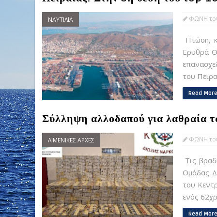
ΦΩΝΗ του
ΝΑΥΤΙΛΙΑ
Πτώση, κ
Ερυθρά Θά
επανασχε
του Πειρα
Read Mor
Σύλληψη αλλοδαπού για λαθραία τ
ΦΩΝΗ του
ΛΙΜΕΝΙΚΕΣ ΑΡΧΕΣ
Τις βραδι
Ομάδας Δί
του Κεντ
ενός 62χρ
Read Mor