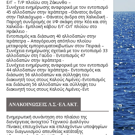
Ε/Γ – Τ/Ρ πλοίου στη Ζάκυνθο –
Συνέχεια ενημέρωσης αναφορικά με τον εντοπισμό
45 αλλοδαπών στην Ιεράπετρα –Θάνατος άνδρα
στην Παλαιόχωρα – Θάνατος άνδρα στη Χαλκιδική -
Παροχή συνδρομής σε Ι/Φ σκάφη στην Κέα και στη
Χαλκίδα– Εμπλοκή κάβου Ε/Γ-Ο/Γ πλοίου στο
Ηράκλειο -
Εντοπισμός και διάσωση 40 αλλοδαπών στην
Ιεράπετρα – Απαγόρευση απόπλου πλοίου
μεταφοράς εμπορευματοκιβωτίων στον Πειραιά –
Συνέχεια ενημέρωσης σχετικά με τον εντοπισμό 33
αλλοδαπών στη Γαύδο - Εντοπισμός 47
αλλοδαπών στην Ιεράπετρα -
Συνέχεια ενημέρωσης αναφορικά με τον εντοπισμό
44 αλλοδαπών στην Ιεράπετρα– Εντοπισμός και
διάσωση 56 αλλοδαπών και σύλληψη του
διακινητή τους στους Καλούς Λιμένες–Εντοπισμός
και διάσωση 56 αλλοδαπών και σύλληψη του
διακινητή τους στους Καλούς Λιμένες–Εντ
ΑΝΑΚΟΙΝΩΣΕΙΣ Λ.Σ.-ΕΛ.ΑΚΤ.
Ενημερωτική συνάντηση στο πλαίσιο της
διενέργειας ανοιχτού Τεχνικού Διαλόγου
Πίνακες επιτυχόντων και επιλαχόντων υποψηφίων
του διαγωνισμού απευθείας κατάταξης