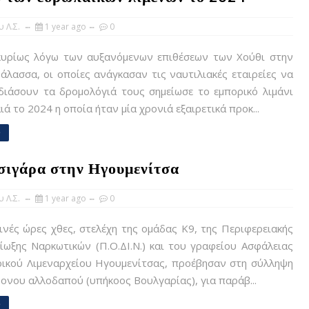
 Λ.Σ.
1 year ago
0
υρίως λόγω των αυξανόμενων επιθέσεων των Χούθι στην
λασσα, οι οποίες ανάγκασαν τις ναυτιλιακές εταιρείες να
διάσουν τα δρομολόγιά τους σημείωσε το εμπορικό λιμάνι
ιά το 2024 η οποία ήταν μία χρονιά εξαιρετικά προκ...
e
σιγάρα στην Ηγουμενίτσα
 Λ.Σ.
1 year ago
0
νές ώρες χθες, στελέχη της ομάδας Κ9, της Περιφερειακής
ωξης Ναρκωτικών (Π.Ο.ΔΙ.Ν.) και του γραφείου Ασφάλειας
ρικού Λιμεναρχείου Ηγουμενίτσας, προέβησαν στη σύλληψη
ονου αλλοδαπού (υπήκοος Βουλγαρίας), για παράβ...
e