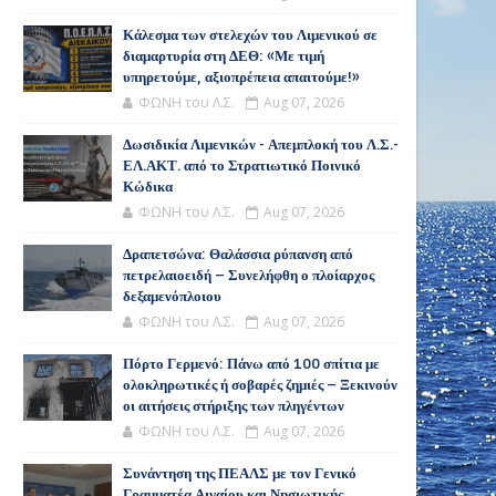
Κάλεσμα των στελεχών του Λιμενικού σε
διαμαρτυρία στη ΔΕΘ: «Με τιμή
υπηρετούμε, αξιοπρέπεια απαιτούμε!»
ΦΩΝΗ του Λ.Σ.
Aug 07, 2026
Δωσιδικία Λιμενικών - Απεμπλοκή του Λ.Σ.-
ΕΛ.ΑΚΤ. από το Στρατιωτικό Ποινικό
Κώδικα
ΦΩΝΗ του Λ.Σ.
Aug 07, 2026
Δραπετσώνα: Θαλάσσια ρύπανση από
πετρελαιοειδή – Συνελήφθη ο πλοίαρχος
δεξαμενόπλοιου
ΦΩΝΗ του Λ.Σ.
Aug 07, 2026
Πόρτο Γερμενό: Πάνω από 100 σπίτια με
ολοκληρωτικές ή σοβαρές ζημιές – Ξεκινούν
οι αιτήσεις στήριξης των πληγέντων
ΦΩΝΗ του Λ.Σ.
Aug 07, 2026
Συνάντηση της ΠΕΑΛΣ με τον Γενικό
Γραμματέα Αιγαίου και Νησιωτικής