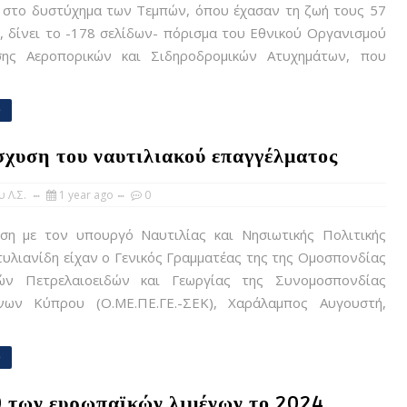
 στο δυστύχημα των Τεμπών, όπου έχασαν τη ζωή τους 57
 δίνει το -178 σελίδων- πόρισμα του Εθνικού Οργανισμού
σης Αεροπορικών και Σιδηροδρομικών Ατυχημάτων, που
e
ίσχυση του ναυτιλιακού επαγγέλματος
 Λ.Σ.
1 year ago
0
η με τον υπουργό Ναυτιλίας και Νησιωτικής Πολιτικής
υλιανίδη είχαν ο Γενικός Γραμματέας της της Ομοσπονδίας
ν Πετρελαιοειδών και Γεωργίας της Συνομοσπονδίας
νων Κύπρου (Ο.ΜΕ.ΠΕ.ΓΕ.-ΣΕΚ), Χαράλαμπος Αυγουστή,
e
0 των ευρωπαϊκών λιμένων το 2024