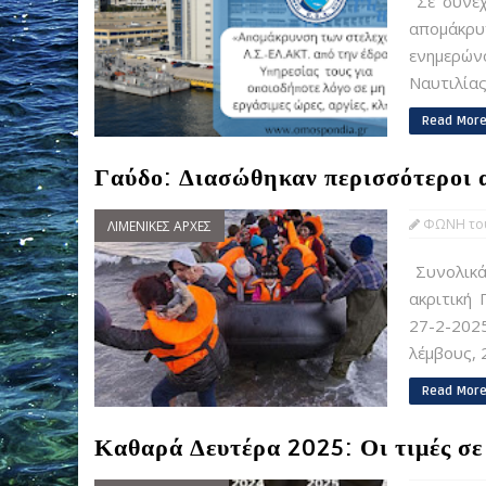
Σε συνέχ
απομάκρυ
ενημερών
Ναυτιλίας
Read Mor
Γαύδο: Διασώθηκαν περισσότεροι α
ΦΩΝΗ του
ΛΙΜΕΝΙΚΕΣ ΑΡΧΕΣ
Συνολικά 
ακριτική
27-2-202
λέμβους, 
Read Mor
Καθαρά Δευτέρα 2025: Οι τιμές σε