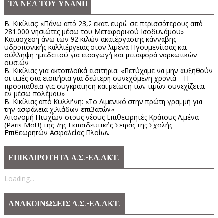
ΤΑ ΝΕΑ ΤΟΥ ΥΝΑΝΠ
Β. Κικίλιας: «Πάνω από 23,2 εκατ. ευρώ σε περισσότερους από
281.000 νησιώτες μέσω του Μεταφορικού Ισοδυνάμου»
Κατάσχεση άνω των 92 κιλών ακατέργαστης κάνναβης
υδροπονικής καλλιέργειας στον λιμένα Ηγουμενίτσας και
σύλληψη ημεδαπού για εισαγωγή και μεταφορά ναρκωτικών
ουσιών
Β. Κικίλιας για ακτοπλοϊκά εισιτήρια: «Πετύχαμε να μην αυξηθούν
οι τιμές στα εισιτήρια για δεύτερη συνεχόμενη χρονιά – Η
προσπάθεια για συγκράτηση και μείωση των τιμών συνεχίζεται
εν μέσω πολέμου»
Β. Κικίλιας από Κυλλήνη: «Το Λιμενικό στην πρώτη γραμμή για
την ασφάλεια χιλιάδων επιβατών»
Απονομή Πτυχίων στους νέους Επιθεωρητές Κράτους Λιμένα
(Paris MoU) της 7ης Εκπαιδευτικής Σειράς της Σχολής
Επιθεωρητών Ασφαλείας Πλοίων
ΕΠΙΚΑΙΡΟΤΗΤΑ Λ.Σ.-ΕΛ.ΑΚΤ.
Loading...
ΑΝΑΚΟΙΝΩΣΕΙΣ Λ.Σ.-ΕΛ.ΑΚΤ.