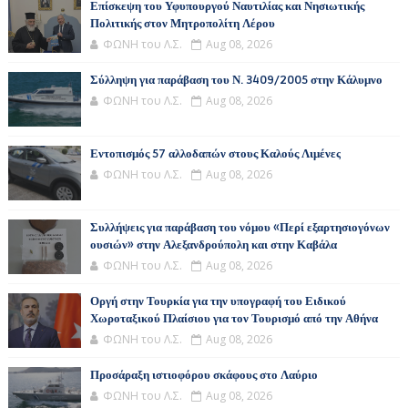
Επίσκεψη του Υφυπουργού Ναυτιλίας και Νησιωτικής
Πολιτικής στον Μητροπολίτη Λέρου
ΦΩΝΗ του Λ.Σ.
Aug 08, 2026
Σύλληψη για παράβαση του Ν. 3409/2005 στην Κάλυμνο
ΦΩΝΗ του Λ.Σ.
Aug 08, 2026
Εντοπισμός 57 αλλοδαπών στους Καλούς Λιμένες
ΦΩΝΗ του Λ.Σ.
Aug 08, 2026
Συλλήψεις για παράβαση του νόμου «Περί εξαρτησιογόνων
ουσιών» στην Αλεξανδρούπολη και στην Καβάλα
ΦΩΝΗ του Λ.Σ.
Aug 08, 2026
Οργή στην Τουρκία για την υπογραφή του Ειδικού
Χωροταξικού Πλαίσιου για τον Τουρισμό από την Αθήνα
ΦΩΝΗ του Λ.Σ.
Aug 08, 2026
Προσάραξη ιστιοφόρου σκάφους στο Λαύριο
ΦΩΝΗ του Λ.Σ.
Aug 08, 2026