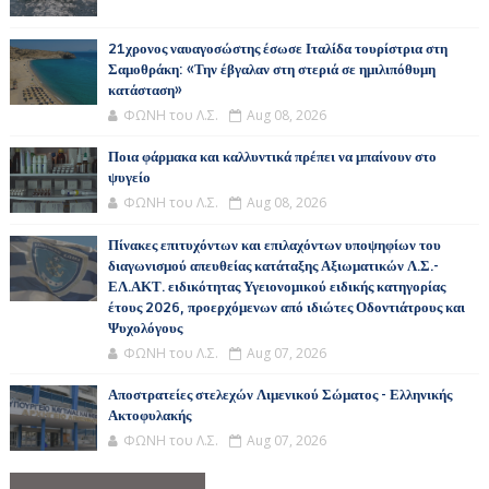
21χρονος ναυαγοσώστης έσωσε Ιταλίδα τουρίστρια στη
Σαμοθράκη: «Την έβγαλαν στη στεριά σε ημιλιπόθυμη
κατάσταση»
ΦΩΝΗ του Λ.Σ.
Aug 08, 2026
Ποια φάρμακα και καλλυντικά πρέπει να μπαίνουν στο
ψυγείο
ΦΩΝΗ του Λ.Σ.
Aug 08, 2026
Πίνακες επιτυχόντων και επιλαχόντων υποψηφίων του
διαγωνισμού απευθείας κατάταξης Αξιωματικών Λ.Σ.-
ΕΛ.ΑΚΤ. ειδικότητας Υγειονομικού ειδικής κατηγορίας
έτους 2026, προερχόμενων από ιδιώτες Οδοντιάτρους και
Ψυχολόγους
ΦΩΝΗ του Λ.Σ.
Aug 07, 2026
Αποστρατείες στελεχών Λιμενικού Σώματος - Ελληνικής
Ακτοφυλακής
ΦΩΝΗ του Λ.Σ.
Aug 07, 2026