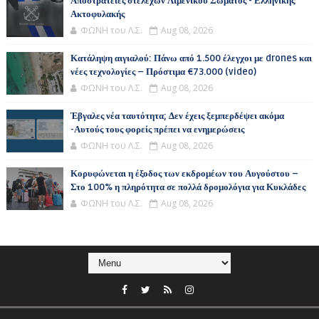
Αποστρατείες στελεχών Λιμενικού Σώματος - Ελληνικής
Ακτοφυλακής
ΦΩΝΗ του Λ.Σ.
Aug 08, 2026
Κατάληψη αιγιαλού: Πάνω από 1.500 έλεγχοι με drones και
νέες τεχνολογίες – Πρόστιμα €73.000 (video)
ΦΩΝΗ του Λ.Σ.
Aug 08, 2026
Έβγαλες νέα ταυτότητα; Δεν έχεις ξεμπερδέψει ακόμα
-Αυτούς τους φορείς πρέπει να ενημερώσεις
ΦΩΝΗ του Λ.Σ.
Aug 08, 2026
Κορυφώνεται η έξοδος των εκδρομέων του Αυγούστου –
Στο 100% η πληρότητα σε πολλά δρομολόγια για Κυκλάδες
ΦΩΝΗ του Λ.Σ.
Aug 08, 2026