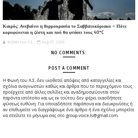
Καιρός: Ανεβαίνει η θερμοκρασία το Σαββατοκύριακο – Πότε
κορυφώνεται η ζέστη και πού θα φτάσει τους 40°C
ΦΩΝΗ του Λ.Σ.
Aug 07, 2026
NO COMMENTS:
POST A COMMENT
Η Φωνή του Λ.Σ. δεν υιοθετεί απόψεις από καταγγελίες και
σχόλια αναγνωστών καθώς και άρθρα που το περιεχόμενο τους
προέρχετε από άλλες σελίδες και αναδημοσιεύονται στον
παρόντα ιστότοπο και ως εκ τούτου δεν φέρει οιασδήποτε
φύσεως ευθύνη. Για οποιαδήποτε παράπονα και διευκρινίσεις ή
αν επιθυμείτε να διαγράψουμε ένα άρθρο ή ένα σχόλιο μπορείτε
να στείλετε το μήνυμα σας στο group.voice.ls@gmail.com.