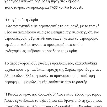
χορήγησε άσυλο", δήλωσε η πηγή στα δημόσια
ειδησεογραφικά πρακτορεία TASS και Ria Novosti.
Η φυγή από τη Συρία
Ο Άσαντ εγκατέλειψε αεροπορικώς τη Δαμασκό, με τα τοπικά
μέσα να αναφέρουν νωρίς το μεσημέρι της Κυριακής, ότι ένα
αεροσκάφος της Syrian Air απογειώθηκε από το αεροδρόμιο
της Δαμασκού με άγνωστο προορισμό, στο οποίο
ενδεχομένως επέβαινε ο πρόεδρος της Συρίας.
Το αεροσκάφος, σύμφωνα με αραβικά μέσα, κατευθύνθηκε
αρχικά προς την παράκτια περιοχή της Συρίας, προπύργιο των
Αλαουιτών, αλλά στη συνέχεια πραγματοποίησε απότομη
στροφή 180 μοιρών και εξαφανίστηκε από τα ραντάρ.
Η Ρωσία το πρωί της Κυριακής δήλωσε ότι ο Σύρος πρόεδρος
Άσαντ εγκατέλειψε το αξίωμά του και έφυγε από τη χώρα του,
αφού έδωσε εντολές για ειρηνική μεταβίβαση εξουσίας, χωρίς