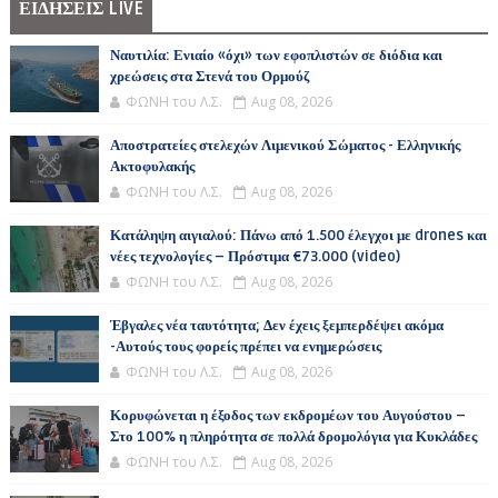
ΕΙΔΗΣΕΙΣ LIVE
Ναυτιλία: Ενιαίο «όχι» των εφοπλιστών σε διόδια και
χρεώσεις στα Στενά του Ορμούζ
ΦΩΝΗ του Λ.Σ.
Aug 08, 2026
Αποστρατείες στελεχών Λιμενικού Σώματος - Ελληνικής
Ακτοφυλακής
ΦΩΝΗ του Λ.Σ.
Aug 08, 2026
Κατάληψη αιγιαλού: Πάνω από 1.500 έλεγχοι με drones και
νέες τεχνολογίες – Πρόστιμα €73.000 (video)
ΦΩΝΗ του Λ.Σ.
Aug 08, 2026
Έβγαλες νέα ταυτότητα; Δεν έχεις ξεμπερδέψει ακόμα
-Αυτούς τους φορείς πρέπει να ενημερώσεις
ΦΩΝΗ του Λ.Σ.
Aug 08, 2026
Κορυφώνεται η έξοδος των εκδρομέων του Αυγούστου –
Στο 100% η πληρότητα σε πολλά δρομολόγια για Κυκλάδες
ΦΩΝΗ του Λ.Σ.
Aug 08, 2026