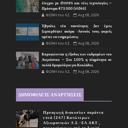
έλεγχοι με drones και νέες τεχνολογίες –
Πρόστιμα €73.000 (video)
ΦΩΝΗ του Λ.Σ.
Aug 08, 2026
Έβγαλες νέα ταυτότητα; Δεν έχεις
ξεμπερδέψει ακόμα -Αυτούς τους φορείς
πρέπει να ενημερώσεις
ΦΩΝΗ του Λ.Σ.
Aug 08, 2026
Κορυφώνεται η έξοδος των εκδρομέων του
Αυγούστου – Στο 100% η πληρότητα σε
πολλά δρομολόγια για Κυκλάδες
ΦΩΝΗ του Λ.Σ.
Aug 08, 2026
ΔΗΜΟΦΙΛΕΊΣ ΑΝΑΡΤΉΣΕΙΣ
Προαγωγή διακοσίων σαράντα
επτά (247) Κατώτερων
Αξιωματικών Λ.Σ.-ΕΛ.ΑΚΤ.,