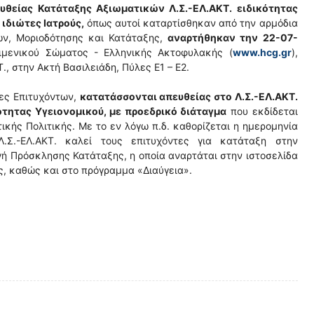
υθείας Κατάταξης Αξιωματικών Λ.Σ.-ΕΛ.ΑΚΤ. ειδικότητας
ιδιώτες Ιατρούς,
όπως αυτοί καταρτίσθηκαν από την αρμόδια
ών, Μοριοδότησης και Κατάταξης,
αναρτήθηκαν την 22-07-
ιμενικού Σώματος - Ελληνικής Ακτοφυλακής (
www.hcg.gr
),
Τ., στην Ακτή Βασιλειάδη, Πύλες Ε1 – Ε2.
κες Επιτυχόντων,
κατατάσσονται απευθείας στο Λ.Σ.-ΕΛ.ΑΚΤ.
ότητας Υγειονομικού, με προεδρικό διάταγμα
που εκδίδεται
κής Πολιτικής. Με το εν λόγω π.δ. καθορίζεται η ημερομηνία
.Σ.-ΕΛ.ΑΚΤ. καλεί τους επιτυχόντες για κατάταξη στην
ή Πρόσκλησης Κατάταξης, η οποία αναρτάται στην ιστοσελίδα
, καθώς και στο πρόγραμμα «Διαύγεια».