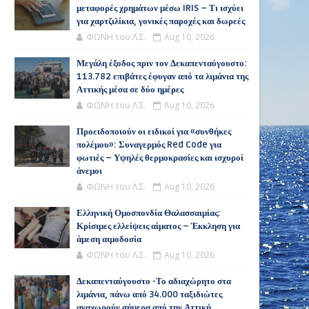
μεταφορές χρημάτων μέσω IRIS – Τι ισχύει
για χαρτζιλίκια, γονικές παροχές και δωρεές
ΦΩΝΗ του Λ.Σ.
Aug 10, 2026
Μεγάλη έξοδος πριν τον Δεκαπενταύγουστο:
113.782 επιβάτες έφυγαν από τα λιμάνια της
Αττικής μέσα σε δύο ημέρες
ΦΩΝΗ του Λ.Σ.
Aug 10, 2026
Προειδοποιούν οι ειδικοί για «συνθήκες
πολέμου»: Συναγερμός Red Code για
φωτιές – Υψηλές θερμοκρασίες και ισχυροί
άνεμοι
ΦΩΝΗ του Λ.Σ.
Aug 10, 2026
Ελληνική Ομοσπονδία Θαλασσαιμίας:
Κρίσιμες ελλείψεις αίματος – Έκκληση για
άμεση αιμοδοσία
ΦΩΝΗ του Λ.Σ.
Aug 10, 2026
Δεκαπενταύγουστο -Το αδιαχώρητο στα
λιμάνια, πάνω από 34.000 ταξιδιώτες
αναχωρούν σήμερα από την Αττική