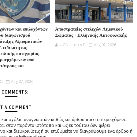
υχόντων και επιλαχόντων
Αποστρατείες στελεχών Λιμενικού
ου διαγωνισμού
Σώματος - Ελληνικής Ακτοφυλακής
τάταξης Αξιωματικών
ΦΩΝΗ του Λ.Σ.
Aug 07, 2026
 ειδικότητας
 ειδικής κατηγορίας
προερχόμενων από
τιάτρους και
Σ.
Aug 07, 2026
 COMMENTS:
T A COMMENT
ες και σχόλια αναγνωστών καθώς και άρθρα που το περιεχόμενο
αι στον παρόντα ιστότοπο και ως εκ τούτου δεν φέρει
 και διευκρινίσεις ή αν επιθυμείτε να διαγράψουμε ένα άρθρο ή
oup.voice.ls@gmail.com.