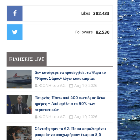
382.433
Likes
82.530
Followers
ΕΙΔΗΣΕΙΣ LIVE
Δεν κατάφερε να προσεγγίσει τα Ψαρά το
«Νήσος Σάμος» λόγω κακοκαιρίας
ΦΩΝΗ του Λ.Σ.
Aug 10, 2026
Τουρνάς: Πάνω από 400 φωτιές σε δέκα
ημέρες – Από αμέλεια το 90% των
περιστατικών
ΦΩΝΗ του Λ.Σ.
Aug 10, 2026
Σύνταξη πριν τα 62: Ποιοι ασφαλισμένοι
μπορούν να αποχωρήσουν έως και 8,5