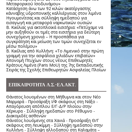
Μεταφορικού Ισοδυνάμου»
Κατάσχεση άνω των 92 κιλών ακατέργαστης
κάνναβης υδροπονικής καλλιέργειας στον λιμένα
Ηγουμενίτσας και σύλληψη ημεδαπού για
εισαγωγή και μεταφορά ναρκωτικών ουσιών
Β. Κικίλιας για ακτοπλοϊκά εισιτήρια: «Πετύχαμε να
μην αυξηθούν οι τιμές στα εισιτήρια για δεύτερη
συνεχόμενη χρονιά – Η προσπάθεια για
συγκράτηση και μείωση των τιμών συνεχίζεται εν
μέσω πολέμου»
Β. Κικίλιας από Κυλλήνη: «Το Λιμενικό στην πρώτη
γραμμή για την ασφάλεια χιλιάδων επιβατών»
Απονομή Πτυχίων στους νέους Επιθεωρητές
Κράτους Λιμένα (Paris MoU) της 7ης Εκπαιδευτικής
Σειράς της Σχολής Επιθεωρητών Ασφαλείας Πλοίων
ΕΠΙΚΑΙΡΟΤΗΤΑ Λ.Σ.-ΕΛ.ΑΚΤ.
Θάνατος λουομένων στη Μήθυμνα και στον Νέο
Μαρμαρά - Προσάραξη Ι/Φ σκάφους στη Νάξο -
Απαγόρευση απόπλου Ε/Γ-Δ/Ρ πλοίου στην
Κέρκυρα - Σύλληψη ημεδαπών στο Ρέθυμνο -
Διακομιδές ασθενών
Θάνατος λουόμενης στα Χανιά - Προσάραξη Θ/Γ
σκάφους στη Λευκίμμη - Σύλληψη ημεδαπού στην
Κυλλήνη - Σύλληψη αλλοδαπού στη Καλαμάτα –