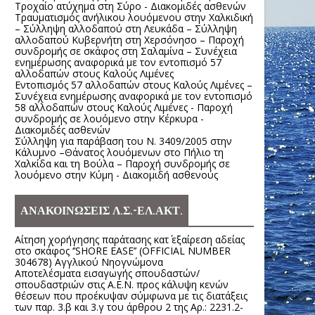
Τροχαίο ατύχημα στη Σύρο - Διακομιδές ασθενών
Τραυματισμός ανήλικου λουόμενου στην Χαλκιδική
– Σύλληψη αλλοδαπού στη Λευκάδα – Σύλληψη
αλλοδαπού Κυβερνήτη στη Χερσόνησο – Παροχή
συνδρομής σε σκάφος στη Σαλαμίνα – Συνέχεια
ενημέρωσης αναφορικά με τον εντοπισμό 57
αλλοδαπών στους Καλούς Λιμένες
Εντοπισμός 57 αλλοδαπών στους Καλούς Λιμένες –
Συνέχεια ενημέρωσης αναφορικά με τον εντοπισμό
58 αλλοδαπών στους Καλούς Λιμένες - Παροχή
συνδρομής σε λουόμενο στην Κέρκυρα -
Διακομιδές ασθενών
Σύλληψη για παράβαση του Ν. 3409/2005 στην
Κάλυμνο –Θάνατος λουόμενων στο Πήλιο τη
Χαλκίδα και τη Βούλα – Παροχή συνδρομής σε
λουόμενο στην Κύμη - Διακομιδή ασθενούς
ΑΝΑΚΟΙΝΩΣΕΙΣ Λ.Σ.-ΕΛ.ΑΚΤ.
Αίτηση χορήγησης παράτασης κατ΄ εξαίρεση αδείας
στο σκάφος ‘’SHORE EASE’’ (OFFICIAL NUMBER
304678) Αγγλικού Νηογνώμονα
Αποτελέσματα εισαγωγής σπουδαστών/
σπουδαστριών στις Α.Ε.Ν. προς κάλυψη κενών
θέσεων που προέκυψαν σύμφωνα με τις διατάξεις
των παρ. 3.β και 3.γ του άρθρου 2 της Αρ.: 2231.2-