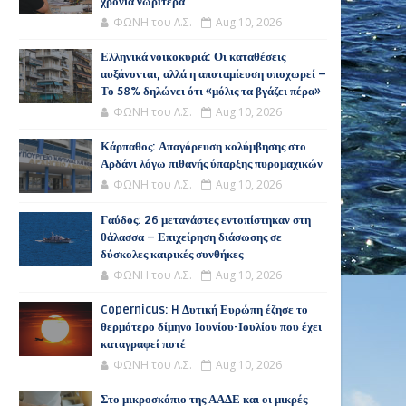
χρόνια νωρίτερα
ΦΩΝΗ του Λ.Σ.
Aug 10, 2026
Ελληνικά νοικοκυριά: Οι καταθέσεις
αυξάνονται, αλλά η αποταμίευση υποχωρεί –
Το 58% δηλώνει ότι «μόλις τα βγάζει πέρα»
ΦΩΝΗ του Λ.Σ.
Aug 10, 2026
Κάρπαθος: Απαγόρευση κολύμβησης στο
Αρδάνι λόγω πιθανής ύπαρξης πυρομαχικών
ΦΩΝΗ του Λ.Σ.
Aug 10, 2026
Γαύδος: 26 μετανάστες εντοπίστηκαν στη
θάλασσα – Επιχείρηση διάσωσης σε
δύσκολες καιρικές συνθήκες
ΦΩΝΗ του Λ.Σ.
Aug 10, 2026
Copernicus: H Δυτική Ευρώπη έζησε το
θερμότερο δίμηνο Ιουνίου-Ιουλίου που έχει
καταγραφεί ποτέ
ΦΩΝΗ του Λ.Σ.
Aug 10, 2026
Στο μικροσκόπιο της ΑΑΔΕ και οι μικρές