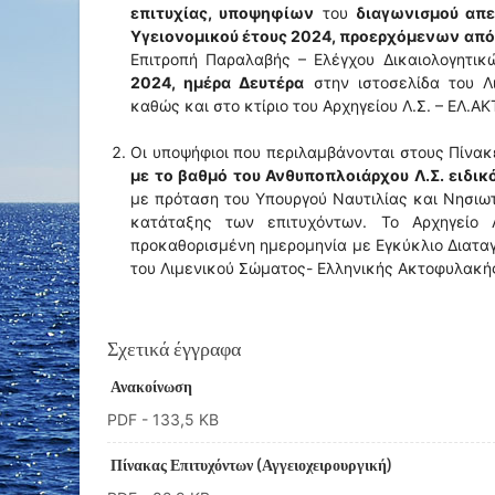
επιτυχίας, υποψηφίων
του
διαγωνισμού απε
Υγειονομικού έτους 2024, προερχόμενων από 
Επιτροπή Παραλαβής – Ελέγχου Δικαιολογητικ
2024, ημέρα Δευτέρα
στην ιστοσελίδα του Λ
καθώς και στο κτίριο του Αρχηγείου Λ.Σ. – ΕΛ.ΑΚ
Οι υποψήφιοι που περιλαμβάνονται στους Πίνα
με το βαθμό του Ανθυποπλοιάρχου Λ.Σ. ειδικ
με πρόταση του Υπουργού Ναυτιλίας και Νησιωτι
κατάταξης των επιτυχόντων. Το Αρχηγείο Λ
προκαθορισμένη ημερομηνία με Εγκύκλιο Διαταγ
του Λιμενικού Σώματος- Ελληνικής Ακτοφυλακής
Σχετικά έγγραφα
Ανακοίνωση
PDF
- 133,5 KB
Πίνακας Επιτυχόντων (Αγγειοχειρουργική)