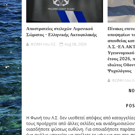
Αποστρατείες στελεχών Λιμενικού
Πίνακες επιτ
Σώματος - Ελληνικής Ακτοφυλακής
υποψηφίων τ
απευθείας κα
ΦΩΝΗ του Λ.Σ.
Aug 08, 2026
Λ.Σ.-ΕΛ.ΑΚΤ.
Υγειονομικού
έτους 2026, 
ιδιώτες Οδον
Ψυχολόγους
ΦΩΝΗ του Λ.
NO
POS
Η Φωνή του Λ.Σ. δεν υιοθετεί απόψεις από καταγγελί
τους προέρχετε από άλλες σελίδες και αναδημοσιεύοντ
οιασδήποτε φύσεως ευθύνη. Για οποιαδήποτε παράπονα
ένα σχόλιο μπορείτε να στείλετε το μήνυμα σας στο gr