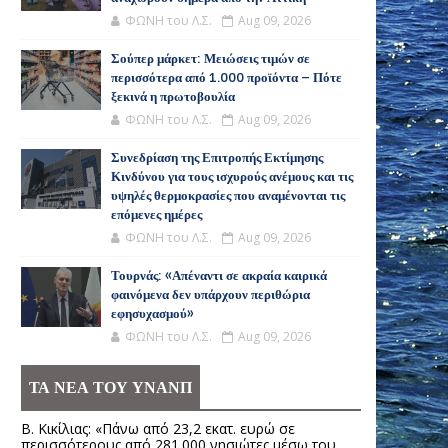
ΦΩΝΗ του Λ.Σ.
Aug 09, 2026
Σούπερ μάρκετ: Μειώσεις τιμών σε
περισσότερα από 1.000 προϊόντα – Πότε
ξεκινά η πρωτοβουλία
ΦΩΝΗ του Λ.Σ.
Aug 09, 2026
Συνεδρίαση της Επιτροπής Εκτίμησης
Κινδύνου για τους ισχυρούς ανέμους και τις
υψηλές θερμοκρασίες που αναμένονται τις
επόμενες ημέρες
ΦΩΝΗ του Λ.Σ.
Aug 09, 2026
Τουρνάς: «Απέναντι σε ακραία καιρικά
φαινόμενα δεν υπάρχουν περιθώρια
εφησυχασμού»
ΦΩΝΗ του Λ.Σ.
Aug 09, 2026
ΤΑ ΝΕΑ ΤΟΥ ΥΝΑΝΠ
Β. Κικίλιας: «Πάνω από 23,2 εκατ. ευρώ σε
περισσότερους από 281.000 νησιώτες μέσω του