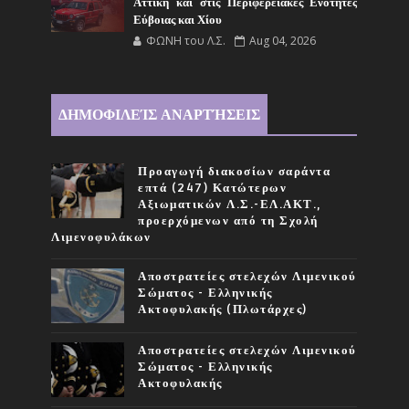
Αττική και στις Περιφερειακές Ενότητες
Εύβοιας και Χίου
ΦΩΝΗ του Λ.Σ.
Aug 04, 2026
ΔΗΜΟΦΙΛΕΊΣ ΑΝΑΡΤΉΣΕΙΣ
Προαγωγή διακοσίων σαράντα
επτά (247) Κατώτερων
Αξιωματικών Λ.Σ.-ΕΛ.ΑΚΤ.,
προερχόμενων από τη Σχολή
Λιμενοφυλάκων
Αποστρατείες στελεχών Λιμενικού
Σώματος - Ελληνικής
Ακτοφυλακής (Πλωτάρχες)
Αποστρατείες στελεχών Λιμενικού
Σώματος - Ελληνικής
Ακτοφυλακής