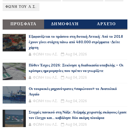
ΦΩΝΗ ΤΟΥ Λ.Σ.
ΠΡΌΣΦΑΤΑ
ΔΗΜΟΦΙΛΉ
ΑΡΧΕΊΟ
Εξαφανίζεται το πράσινο στη δυτική Αττική: Από το 2018
έχουν γίνει στάχτη πάνω από 480.000 στρέμματα -Δείτε
χάρτη
ΦΩΝΗ του Λ.Σ.
Aug 04, 2026
Πόθεν Έσχες 2026: Ξεκίνησε η διαδικασία υποβολής – Οι
κρίσιμες ημερομηνίες που πρέπει να γνωρίζετε
ΦΩΝΗ του Λ.Σ.
Aug 04, 2026
Οι τουρκικές μηχανότρατες «σαρώνουν» το Ανατολικό
Αιγαίο
ΦΩΝΗ του Λ.Σ.
Aug 04, 2026
Στιγμές πανικού στη Νάξο: Ατζαμής χειριστής σκάφους έχασε
τον έλεγχο και... καβάλησε δύο ακόμη πλοιάρια
ΦΩΝΗ του Λ.Σ.
Aug 04, 2026