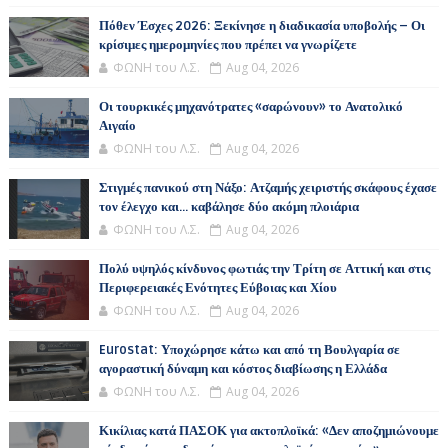
Πόθεν Έσχες 2026: Ξεκίνησε η διαδικασία υποβολής – Οι
κρίσιμες ημερομηνίες που πρέπει να γνωρίζετε
ΦΩΝΗ του Λ.Σ.
Aug 04, 2026
Οι τουρκικές μηχανότρατες «σαρώνουν» το Ανατολικό
Αιγαίο
ΦΩΝΗ του Λ.Σ.
Aug 04, 2026
Στιγμές πανικού στη Νάξο: Ατζαμής χειριστής σκάφους έχασε
τον έλεγχο και... καβάλησε δύο ακόμη πλοιάρια
ΦΩΝΗ του Λ.Σ.
Aug 04, 2026
Πολύ υψηλός κίνδυνος φωτιάς την Τρίτη σε Αττική και στις
Περιφερειακές Ενότητες Εύβοιας και Χίου
ΦΩΝΗ του Λ.Σ.
Aug 04, 2026
Eurostat: Υποχώρησε κάτω και από τη Βουλγαρία σε
αγοραστική δύναμη και κόστος διαβίωσης η Ελλάδα
ΦΩΝΗ του Λ.Σ.
Aug 04, 2026
Κικίλιας κατά ΠΑΣΟΚ για ακτοπλοϊκά: «Δεν αποζημιώνουμε