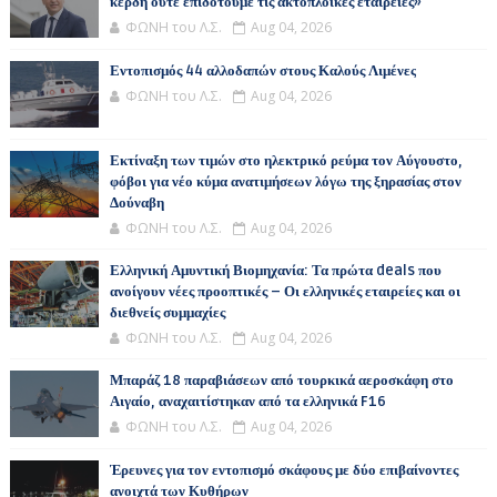
κέρδη ούτε επιδοτούμε τις ακτοπλοϊκές εταιρείες»
ΦΩΝΗ του Λ.Σ.
Aug 04, 2026
Εντοπισμός 44 αλλοδαπών στους Καλούς Λιμένες
ΦΩΝΗ του Λ.Σ.
Aug 04, 2026
Εκτίναξη των τιμών στο ηλεκτρικό ρεύμα τον Αύγουστο,
φόβοι για νέο κύμα ανατιμήσεων λόγω της ξηρασίας στον
Δούναβη
ΦΩΝΗ του Λ.Σ.
Aug 04, 2026
Ελληνική Αμυντική Βιομηχανία: Τα πρώτα deals που
ανοίγουν νέες προοπτικές – Οι ελληνικές εταιρείες και οι
διεθνείς συμμαχίες
ΦΩΝΗ του Λ.Σ.
Aug 04, 2026
Μπαράζ 18 παραβιάσεων από τουρκικά αεροσκάφη στο
Αιγαίο, αναχαιτίστηκαν από τα ελληνικά F16
ΦΩΝΗ του Λ.Σ.
Aug 04, 2026
Έρευνες για τον εντοπισμό σκάφους με δύο επιβαίνοντες
ανοιχτά των Κυθήρων