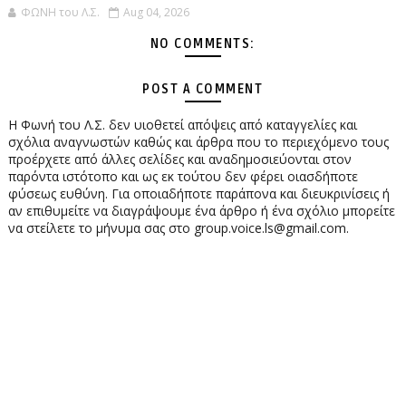
ΦΩΝΗ του Λ.Σ.
Aug 04, 2026
NO COMMENTS:
POST A COMMENT
Η Φωνή του Λ.Σ. δεν υιοθετεί απόψεις από καταγγελίες και
σχόλια αναγνωστών καθώς και άρθρα που το περιεχόμενο τους
προέρχετε από άλλες σελίδες και αναδημοσιεύονται στον
παρόντα ιστότοπο και ως εκ τούτου δεν φέρει οιασδήποτε
φύσεως ευθύνη. Για οποιαδήποτε παράπονα και διευκρινίσεις ή
αν επιθυμείτε να διαγράψουμε ένα άρθρο ή ένα σχόλιο μπορείτε
να στείλετε το μήνυμα σας στο group.voice.ls@gmail.com.