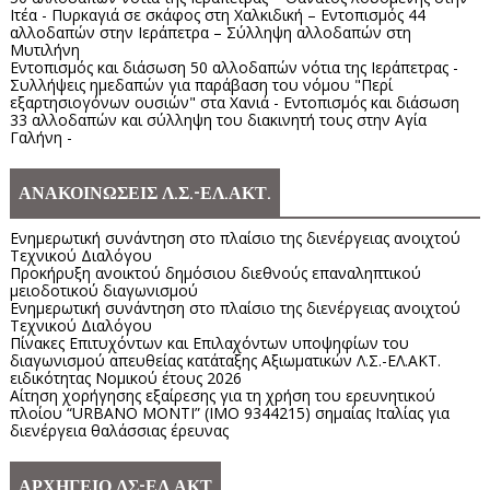
Ιτέα - Πυρκαγιά σε σκάφος στη Χαλκιδική – Εντοπισμός 44
αλλοδαπών στην Ιεράπετρα – Σύλληψη αλλοδαπών στη
Μυτιλήνη
Εντοπισμός και διάσωση 50 αλλοδαπών νότια της Ιεράπετρας -
Συλλήψεις ημεδαπών για παράβαση του νόμου "Περί
εξαρτησιογόνων ουσιών" στα Χανιά - Εντοπισμός και διάσωση
33 αλλοδαπών και σύλληψη του διακινητή τους στην Αγία
Γαλήνη -
ΑΝΑΚΟΙΝΩΣΕΙΣ Λ.Σ.-ΕΛ.ΑΚΤ.
Ενημερωτική συνάντηση στο πλαίσιο της διενέργειας ανοιχτού
Τεχνικού Διαλόγου
Προκήρυξη ανοικτού δημόσιου διεθνούς επαναληπτικού
μειοδοτικού διαγωνισμού
Ενημερωτική συνάντηση στο πλαίσιο της διενέργειας ανοιχτού
Τεχνικού Διαλόγου
Πίνακες Επιτυχόντων και Επιλαχόντων υποψηφίων του
διαγωνισμού απευθείας κατάταξης Αξιωματικών Λ.Σ.-ΕΛ.ΑΚΤ.
ειδικότητας Νομικού έτους 2026
Αίτηση χορήγησης εξαίρεσης για τη χρήση του ερευνητικού
πλοίου “URBANO MONTI” (IMO 9344215) σημαίας Ιταλίας για
διενέργεια θαλάσσιας έρευνας
ΑΡΧΗΓΕΙΟ ΛΣ-ΕΛ.ΑΚΤ