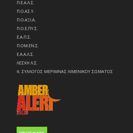
Π.Ε.Α.Λ.Σ.
Π.Ο.ΑΣ.Υ.
Π.Ο.ΑΞΙ.Α.
Π.Ο.Ε.ΠΥ.Σ.
Ε.Α.Π.Σ.
Π.ΟM.EN.Σ.
Ε.Α.Α.Λ.Σ.
ΛΕΣΧΗ Λ.Σ.
π. ΣΥΛΛΟΓΟΣ ΜΕΡΙΜΝΑΣ ΛΙΜΕΝΙΚΟΥ ΣΩΜΑΤΟΣ