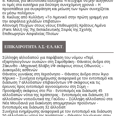
Β. Κικίλιας για ακτοπλοϊκά εισιτήρια: «Πετύχαμε να μην αυξηθούν
οι τιμές στα εισιτήρια για δεύτερη συνεχόμενη χρονιά – Η
προσπάθεια για συγκράτηση και μείωση των τιμών συνεχίζεται
εν μέσω πολέμου»
Β. Κικίλιας από Κυλλήνη: «Το Λιμενικό στην πρώτη γραμμή για
την ασφάλεια χιλιάδων επιβατών»
Απονομή Πτυχίων στους νέους Επιθεωρητές Κράτους Λιμένα
(Paris MoU) της 7ης Εκπαιδευτικής Σειράς της Σχολής
Επιθεωρητών Ασφαλείας Πλοίων
ΕΠΙΚΑΙΡΟΤΗΤΑ Λ.Σ.-ΕΛ.ΑΚΤ.
Σύλληψη αλλοδαπού για παράβαση του νόμου «Περί
εξαρτησιογόνων ουσιών» στη Σαμοθράκη– Θάνατος άνδρα στη
Ζάκυνθο –Μηχανική Βλάβη Ι/Φ σκάφους στους Οθωνούς –
Διακομιδές ασθενών
Θάνατος γυναίκας στη Χερσόνησο – Θάνατος άνδρα στον Άγιο
Κήρυκο – Συνέχεια ενημέρωσης αναφορικά με τον εντοπισμό και
διάσωση 7 αλλοδαπών επιβαινόντων Ι/Φ σκάφους και τις
έρευνες προς εντοπισμό αγνοούμενου στη Σύμη –
Προσάραξη σκάφους στο Ρίο - Εντοπισμός και διάσωση 45
αλλοδαπών νότια της Ιεράπετρας - Εντοπισμός και διάσωση 33
αλλοδαπών νοτιοδυτικά της Γαύδου – Σύλληψη αλλοδαπού στα
Νέα Μουδανιά για διακίνηση απομιμητικών προϊόντων -
Εντοπισμός και διάσωση 32 αλλοδαπ
Συνέχεια ενημέρωσης αναφορικά με τον εντοπισμό και διάσωση
50 αλλοδαπών νότια της Ιεράπετρας – Θάνατος λουόμενης στην