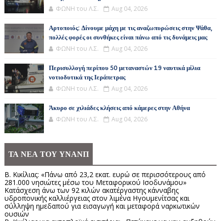
ΦΩΝΗ του Λ.Σ.
Aug 04, 2026
Αρτοποιός: Δίνουμε μάχη με τις αναζωπυρώσεις στην Ψάθα,
πολλές φορές οι συνθήκες είναι πάνω από τις δυνάμεις μας
ΦΩΝΗ του Λ.Σ.
Aug 04, 2026
Περισυλλογή περίπου 50 μεταναστών 19 ναυτικά μίλια
νοτιοδυτικά της Ιεράπετρας
ΦΩΝΗ του Λ.Σ.
Aug 04, 2026
Άκυρο σε χιλιάδες κλήσεις από κάμερες στην Αθήνα
ΦΩΝΗ του Λ.Σ.
Aug 04, 2026
ΤΑ ΝΕΑ ΤΟΥ ΥΝΑΝΠ
Β. Κικίλιας: «Πάνω από 23,2 εκατ. ευρώ σε περισσότερους από
281.000 νησιώτες μέσω του Μεταφορικού Ισοδυνάμου»
Κατάσχεση άνω των 92 κιλών ακατέργαστης κάνναβης
υδροπονικής καλλιέργειας στον λιμένα Ηγουμενίτσας και
σύλληψη ημεδαπού για εισαγωγή και μεταφορά ναρκωτικών
ουσιών