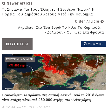
Newer Article
Τι Σημαίνει Για Τους Έλληνες Η Σταθερά Πτωτική Η
Πορεία Του Δημόσιου Χρέους Μετά Την Πανδημία
Older Article
Ακρίβεια: Στο Ένα Ευρώ Το Κιλό Το Καρπούζι –
«Ζαλίζουν» Οι Τιμές Στα Φρούτα
View More
RELATED POST
ΕΣΩΤΕΡΙΚΗ ΑΣΦΑΛΕΙΑ
Εξαφανίζεται το πράσινο στη δυτική Αττική: Από το 2018 έχουν
γίνει στάχτη πάνω από 480.000 στρέμματα -Δείτε χάρτη
ΦΩΝΗ του Λ.Σ.
Aug 04, 2026