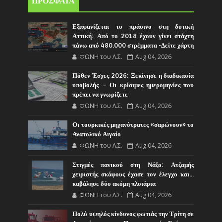
ΠΡΟΣΦΑΤΑ
Εξαφανίζεται το πράσινο στη δυτική
Αττική: Από το 2018 έχουν γίνει στάχτη
πάνω από 480.000 στρέμματα -Δείτε χάρτη
ΦΩΝΗ του Λ.Σ.
Aug 04, 2026
Πόθεν Έσχες 2026: Ξεκίνησε η διαδικασία
υποβολής – Οι κρίσιμες ημερομηνίες που
πρέπει να γνωρίζετε
ΦΩΝΗ του Λ.Σ.
Aug 04, 2026
Οι τουρκικές μηχανότρατες «σαρώνουν» το
Ανατολικό Αιγαίο
ΦΩΝΗ του Λ.Σ.
Aug 04, 2026
Στιγμές πανικού στη Νάξο: Ατζαμής
χειριστής σκάφους έχασε τον έλεγχο και...
καβάλησε δύο ακόμη πλοιάρια
ΦΩΝΗ του Λ.Σ.
Aug 04, 2026
Πολύ υψηλός κίνδυνος φωτιάς την Τρίτη σε