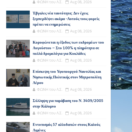
ΦΩΝΗ του Λ.Σ.
Aug 08, 2026
Έβγαλες νέα ταυτότητα; Δεν έχεις
ξεμπερδέψει ακόμα -Αυτούς τους φορείς
πρέπει να ενημερώσεις
ΦΩΝΗ του Λ.Σ.
Aug 08, 2026
Κορυφώνεται η έξοδος των εκδρομέων του
Αυγούστου – Στο 100% η πληρότητα σε
πολλά δρομολόγια για Κυκλάδες
ΦΩΝΗ του Λ.Σ.
Aug 08, 2026
Επίσκεψη του Υφυπουργού Ναυτιλίας και
Νησιωτικής Πολιτικής στον Μητροπολίτη
Λέρου
ΦΩΝΗ του Λ.Σ.
Aug 08, 2026
Σύλληψη για παράβαση του Ν. 3409/2005
στην Κάλυμνο
ΦΩΝΗ του Λ.Σ.
Aug 08, 2026
Εντοπισμός 57 αλλοδαπών στους Καλούς
Λιμένες