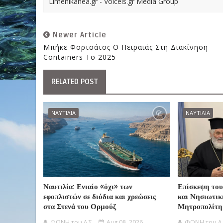
Limenikanea.gr - Voicels.gr Media Group
Newer Article
Μπήκε Φορτσάτος Ο Πειραιάς Στη Διακίνηση
Containers Το 2025
RELATED POST
ΝΑΥΤΙΛΙΑ
ΝΑΥΤΙΛΙΑ
Ναυτιλία: Ενιαίο «όχι» των
Επίσκεψη του
εφοπλιστών σε διόδια και χρεώσεις
και Νησιωτικ
στα Στενά του Ορμούζ
Μητροπολίτη
ΦΩΝΗ του Λ.Σ.
Aug 08, 2026
ΦΩΝΗ του Λ.