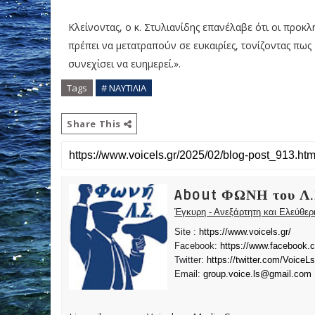
Κλείνοντας, ο κ. Στυλιανίδης επανέλαβε ότι οι προκλ
πρέπει να μετατραπούν σε ευκαιρίες, τονίζοντας πω
συνεχίσει να ευημερεί.».
Tags
# ΝΑΥΤΙΛΙΑ
Share This
About ΦΩΝΗ του Λ.
Έγκυρη - Ανεξάρτητη και Ελεύθε
Site :
https://www.voicels.gr/
Facebook:
https://www.facebook.
Twitter:
https://twitter.com/VoiceLs
Email:
group.voice.ls@gmail.com