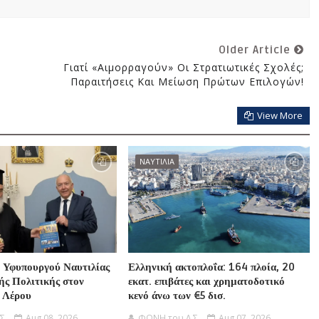
Older Article
Γιατί «αιμορραγούν» Οι Στρατιωτικές Σχολές;
Παραιτήσεις Και Μείωση Πρώτων Επιλογών!
View More
ΝΑΥΤΙΛΙΑ
 Υφυπουργού Ναυτιλίας
Ελληνική ακτοπλοΐα: 164 πλοία, 20
ής Πολιτικής στον
εκατ. επιβάτες και χρηματοδοτικό
 Λέρου
κενό άνω των €5 δισ.
Σ.
Aug 08, 2026
ΦΩΝΗ του Λ.Σ.
Aug 07, 2026