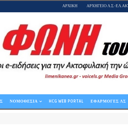
ΑΡΧΙΚΗ
ΑΡΧΗΓΕΙΟ Λ.Σ.-ΕΛ.ΑΚ
ΕΣ
ΝΟΜΟΘΕΣΙΑ
HCG WEB PORTAL
ΕΦΑΡΜΟΓΕΣ ΛΣ