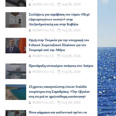
ΦΩΝΗ του Λ.Σ.
Aug 08, 2026
Συλλήψεις για παράβαση του νόμου «Περί
εξαρτησιογόνων ουσιών» στην
Αλεξανδρούπολη και στην Καβάλα
ΦΩΝΗ του Λ.Σ.
Aug 08, 2026
Οργή στην Τουρκία για την υπογραφή του
Ειδικού Χωροταξικού Πλαίσιου για τον
Τουρισμό από την Αθήνα
ΦΩΝΗ του Λ.Σ.
Aug 08, 2026
Προσάραξη ιστιοφόρου σκάφους στο Λαύριο
ΦΩΝΗ του Λ.Σ.
Aug 08, 2026
21χρονος ναυαγοσώστης έσωσε Ιταλίδα
τουρίστρια στη Σαμοθράκη: «Την έβγαλαν
στη στεριά σε ημιλιπόθυμη κατάσταση»
ΦΩΝΗ του Λ.Σ.
Aug 08, 2026
Ποια φάρμακα και καλλυντικά πρέπει να