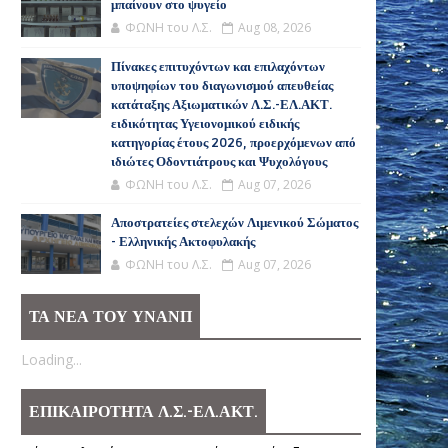
μπαίνουν στο ψυγείο
ΦΩΝΗ του Λ.Σ.
Aug 08, 2026
Πίνακες επιτυχόντων και επιλαχόντων
υποψηφίων του διαγωνισμού απευθείας
κατάταξης Αξιωματικών Λ.Σ.-ΕΛ.ΑΚΤ.
ειδικότητας Υγειονομικού ειδικής
κατηγορίας έτους 2026, προερχόμενων από
ιδιώτες Οδοντιάτρους και Ψυχολόγους
ΦΩΝΗ του Λ.Σ.
Aug 07, 2026
Αποστρατείες στελεχών Λιμενικού Σώματος
- Ελληνικής Ακτοφυλακής
ΦΩΝΗ του Λ.Σ.
Aug 07, 2026
ΤΑ ΝΕΑ ΤΟΥ ΥΝΑΝΠ
Loading...
ΕΠΙΚΑΙΡΟΤΗΤΑ Λ.Σ.-ΕΛ.ΑΚΤ.