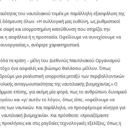
ραιότητας του ναυτιλιακού τομέα με παράλληλη εξασφάλιση της
ί δέσμευση όλων. «Η συλλογική μας ευθύνη, ως ρυθμιστικοί
υμε σαφή και ισορροπημένη κατεύθυνση που στηρίζει την
εται η ασφάλεια ή η προστασία. Οφείλουμε να συνεχίσουμε να
υνεργασίας.», ανέφερε χαρακτηριστικά.
 όλα τα κράτη – μέλη του Διεθνούς Ναυτιλιακού Οργανισμού
ε στόχο ένα ασφαλές και βιώσιμο θαλάσσιο μέλλον. Όπως
 βρούμε μια ρεαλιστική ισορροπία μεταξύ των περιβαλλοντικών
λικής ανταγωνιστικότητας της ναυτιλιακής βιομηχανίας.» Ο
άμμισε επίσης, για ακόμη μία φορά, πως το ανθρώπινο δυναμικό
γείου και «γι’ αυτόν το λόγο», όπως είπε, «οφείλουμε να
ση των ναυτικών. Και παράλληλα, να προσφέρουμε κίνητρα για
 ναυτιλιακή βιομηχανία». Και πρόσθεσε: «Χρειαζόμαστε
προκλήσεις και στις ραγδαίες τεχνολογικές εξελίξεις, όπως η