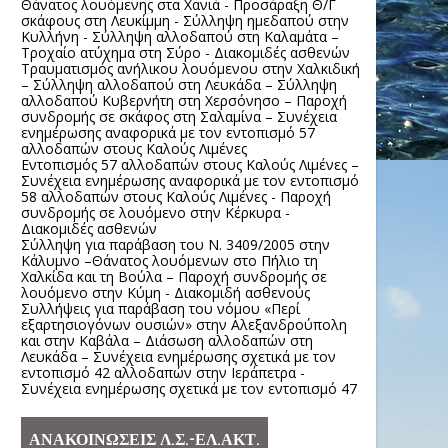
Θάνατος λουόμενης στα Χανιά - Προσάραξη Θ/Γ
σκάφους στη Λευκίμμη - Σύλληψη ημεδαπού στην
Κυλλήνη - Σύλληψη αλλοδαπού στη Καλαμάτα –
Τροχαίο ατύχημα στη Σύρο - Διακομιδές ασθενών
Τραυματισμός ανήλικου λουόμενου στην Χαλκιδική
– Σύλληψη αλλοδαπού στη Λευκάδα – Σύλληψη
αλλοδαπού Κυβερνήτη στη Χερσόνησο – Παροχή
συνδρομής σε σκάφος στη Σαλαμίνα – Συνέχεια
ενημέρωσης αναφορικά με τον εντοπισμό 57
αλλοδαπών στους Καλούς Λιμένες
Εντοπισμός 57 αλλοδαπών στους Καλούς Λιμένες –
Συνέχεια ενημέρωσης αναφορικά με τον εντοπισμό
58 αλλοδαπών στους Καλούς Λιμένες - Παροχή
συνδρομής σε λουόμενο στην Κέρκυρα -
Διακομιδές ασθενών
Σύλληψη για παράβαση του Ν. 3409/2005 στην
Κάλυμνο –Θάνατος λουόμενων στο Πήλιο τη
Χαλκίδα και τη Βούλα – Παροχή συνδρομής σε
λουόμενο στην Κύμη - Διακομιδή ασθενούς
Συλλήψεις για παράβαση του νόμου «Περί
εξαρτησιογόνων ουσιών» στην Αλεξανδρούπολη
και στην Καβάλα – Διάσωση αλλοδαπών στη
Λευκάδα – Συνέχεια ενημέρωσης σχετικά με τον
εντοπισμό 42 αλλοδαπών στην Ιεράπετρα -
Συνέχεια ενημέρωσης σχετικά με τον εντοπισμό 47
ΑΝΑΚΟΙΝΩΣΕΙΣ Λ.Σ.-ΕΛ.ΑΚΤ.