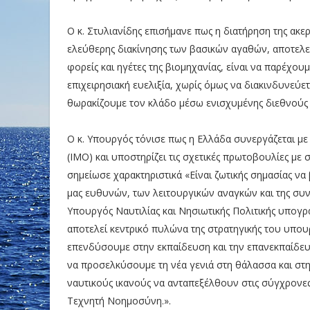
Ο κ. Στυλιανίδης επισήμανε πως η διατήρηση της ακε
ελεύθερης διακίνησης των βασικών αγαθών, αποτελε
φορείς και ηγέτες της βιομηχανίας, είναι να παρέχο
επιχειρησιακή ευελιξία, χωρίς όμως να διακινδυνεύ
θωρακίζουμε τον κλάδο μέσω ενισχυμένης διεθνούς σ
Ο κ. Υπουργός τόνισε πως η Ελλάδα συνεργάζεται με
(IMO) και υποστηρίζει τις σχετικές πρωτοβουλίες μ
σημείωσε χαρακτηριστικά «Είναι ζωτικής σημασίας να
μας ευθυνών, των λειτουργικών αναγκών και της συνο
Υπουργός Ναυτιλίας και Νησιωτικής Πολιτικής υπογρ
αποτελεί κεντρικό πυλώνα της στρατηγικής του υπουρ
επενδύσουμε στην εκπαίδευση και την επανεκπαίδευ
να προσελκύσουμε τη νέα γενιά στη θάλασσα και στη
ναυτικούς ικανούς να ανταπεξέλθουν στις σύγχρονες 
Τεχνητή Νοημοσύνη.».