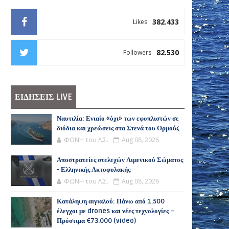
382.433
Likes
82.530
Followers
ΕΙΔΗΣΕΙΣ LIVE
Ναυτιλία: Ενιαίο «όχι» των εφοπλιστών σε
διόδια και χρεώσεις στα Στενά του Ορμούζ
ΦΩΝΗ του Λ.Σ.
Aug 08, 2026
Αποστρατείες στελεχών Λιμενικού Σώματος
- Ελληνικής Ακτοφυλακής
ΦΩΝΗ του Λ.Σ.
Aug 08, 2026
Κατάληψη αιγιαλού: Πάνω από 1.500
έλεγχοι με drones και νέες τεχνολογίες –
Πρόστιμα €73.000 (video)