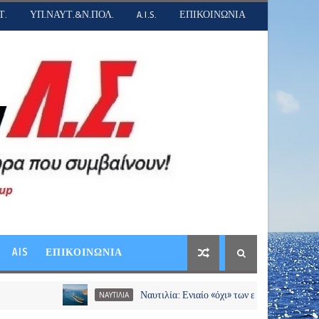
Τ.
ΥΠ.ΝΑΥΤ.&Ν.ΠΟΛ.
A.I.S.
ΕΠΙΚΟΙΝΩΝΙΑ
AIS
ΕΠΙΚΟΙΝΩΝΙΑ
Ναυτιλία: Ενιαίο «όχι» των εφοπλιστών σε διόδια και χ
ΝΑΥΤΙΛΙΑ