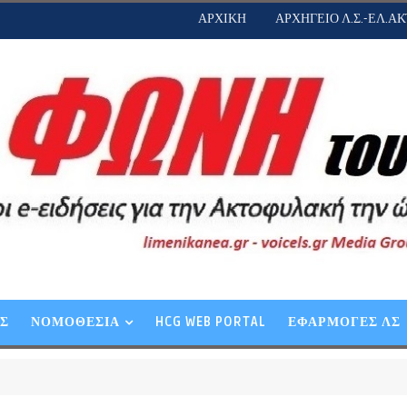
ΑΡΧΙΚΗ
ΑΡΧΗΓΕΙΟ Λ.Σ.-ΕΛ.ΑΚ
ΕΣ
ΝΟΜΟΘΕΣΙΑ
HCG WEB PORTAL
ΕΦΑΡΜΟΓΕΣ ΛΣ