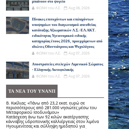
μπαίνουν στο ψυγείο
ΦΩΝΗ του Λ.Σ.
Aug 08, 2026
Πίνακες επιτυχόντων και επιλαχόντων
υποψηφίων του διαγωνισμού απευθείας
κατάταξης Αξιωματικών Λ.Σ.-ΕΛ.ΑΚΤ.
ειδικότητας Υγειονομικού ειδικής
κατηγορίας έτους 2026, προερχόμενων από
ιδιώτες Οδοντιάτρους και Ψυχολόγους
ΦΩΝΗ του Λ.Σ.
Aug 07, 2026
Αποστρατείες στελεχών Λιμενικού Σώματος
- Ελληνικής Ακτοφυλακής
ΦΩΝΗ του Λ.Σ.
Aug 07, 2026
ΤΑ ΝΕΑ ΤΟΥ ΥΝΑΝΠ
Β. Κικίλιας: «Πάνω από 23,2 εκατ. ευρώ σε
περισσότερους από 281.000 νησιώτες μέσω του
Μεταφορικού Ισοδυνάμου»
Κατάσχεση άνω των 92 κιλών ακατέργαστης
κάνναβης υδροπονικής καλλιέργειας στον λιμένα
Ηγουμενίτσας και σύλληψη ημεδαπού για