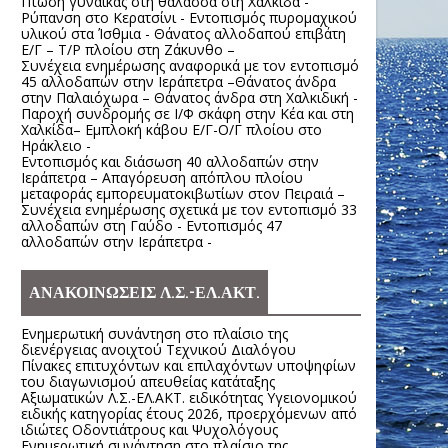
Πτώση γυναίκας στη θάλασσα στη Χαλκίδα -
Ρύπανση στο Κερατσίνι - Εντοπισμός πυρομαχικού
υλικού στα Ίσθμια - Θάνατος αλλοδαπού επιβάτη
Ε/Γ – Τ/Ρ πλοίου στη Ζάκυνθο –
Συνέχεια ενημέρωσης αναφορικά με τον εντοπισμό
45 αλλοδαπών στην Ιεράπετρα –Θάνατος άνδρα
στην Παλαιόχωρα – Θάνατος άνδρα στη Χαλκιδική -
Παροχή συνδρομής σε Ι/Φ σκάφη στην Κέα και στη
Χαλκίδα– Εμπλοκή κάβου Ε/Γ-Ο/Γ πλοίου στο
Ηράκλειο -
Εντοπισμός και διάσωση 40 αλλοδαπών στην
Ιεράπετρα – Απαγόρευση απόπλου πλοίου
μεταφοράς εμπορευματοκιβωτίων στον Πειραιά –
Συνέχεια ενημέρωσης σχετικά με τον εντοπισμό 33
αλλοδαπών στη Γαύδο - Εντοπισμός 47
αλλοδαπών στην Ιεράπετρα -
ΑΝΑΚΟΙΝΩΣΕΙΣ Λ.Σ.-ΕΛ.ΑΚΤ.
Ενημερωτική συνάντηση στο πλαίσιο της
διενέργειας ανοιχτού Τεχνικού Διαλόγου
Πίνακες επιτυχόντων και επιλαχόντων υποψηφίων
του διαγωνισμού απευθείας κατάταξης
Αξιωματικών Λ.Σ.-ΕΛ.ΑΚΤ. ειδικότητας Υγειονομικού
ειδικής κατηγορίας έτους 2026, προερχόμενων από
ιδιώτες Οδοντιάτρους και Ψυχολόγους
Ενημερωτική συνάντηση στο πλαίσιο της