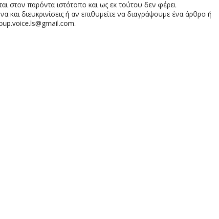
αι στον παρόντα ιστότοπο και ως εκ τούτου δεν φέρει
 και διευκρινίσεις ή αν επιθυμείτε να διαγράψουμε ένα άρθρο ή
oup.voice.ls@gmail.com.