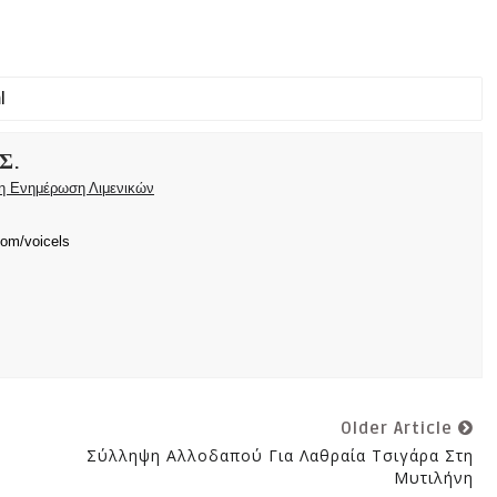
Σ.
ρη Ενημέρωση Λιμενικών
com/voicels
Older Article
ς
Σύλληψη Αλλοδαπού Για Λαθραία Τσιγάρα Στη
Μυτιλήνη