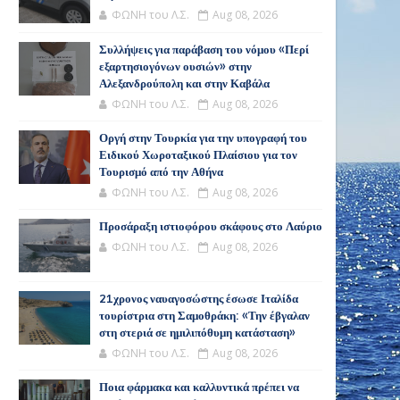
ΦΩΝΗ του Λ.Σ.
Aug 08, 2026
Συλλήψεις για παράβαση του νόμου «Περί
εξαρτησιογόνων ουσιών» στην
Αλεξανδρούπολη και στην Καβάλα
ΦΩΝΗ του Λ.Σ.
Aug 08, 2026
Οργή στην Τουρκία για την υπογραφή του
Ειδικού Χωροταξικού Πλαίσιου για τον
Τουρισμό από την Αθήνα
ΦΩΝΗ του Λ.Σ.
Aug 08, 2026
Προσάραξη ιστιοφόρου σκάφους στο Λαύριο
ΦΩΝΗ του Λ.Σ.
Aug 08, 2026
21χρονος ναυαγοσώστης έσωσε Ιταλίδα
τουρίστρια στη Σαμοθράκη: «Την έβγαλαν
στη στεριά σε ημιλιπόθυμη κατάσταση»
ΦΩΝΗ του Λ.Σ.
Aug 08, 2026
Ποια φάρμακα και καλλυντικά πρέπει να