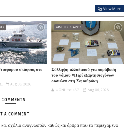
View More
ΧΕΣ
ΛΙΜΕΝΙΚΕΣ ΑΡΧΕΣ
τιοφόρου σκάφους στο
Σύλληψη αλλοδαπού για παράβαση
του νόμου «Περί εξαρτησιογόνων
ουσιών» στη Σαμοθράκη
Σ.
Aug 08, 2026
ΦΩΝΗ του Λ.Σ.
Aug 06, 2026
 COMMENTS:
T A COMMENT
ες και σχόλια αναγνωστών καθώς και άρθρα που το περιεχόμενο