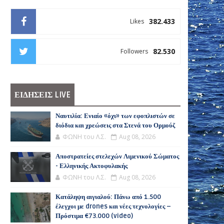
382.433
Likes
82.530
Followers
ΕΙΔΗΣΕΙΣ LIVE
Ναυτιλία: Ενιαίο «όχι» των εφοπλιστών σε
διόδια και χρεώσεις στα Στενά του Ορμούζ
ΦΩΝΗ του Λ.Σ.
Aug 08, 2026
Αποστρατείες στελεχών Λιμενικού Σώματος
- Ελληνικής Ακτοφυλακής
ΦΩΝΗ του Λ.Σ.
Aug 08, 2026
Κατάληψη αιγιαλού: Πάνω από 1.500
έλεγχοι με drones και νέες τεχνολογίες –
Πρόστιμα €73.000 (video)