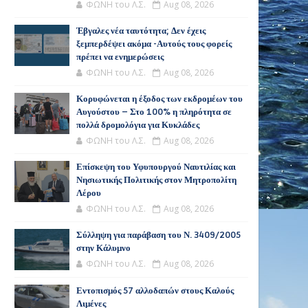
ΦΩΝΗ του Λ.Σ.
Aug 08, 2026
Έβγαλες νέα ταυτότητα; Δεν έχεις
ξεμπερδέψει ακόμα -Αυτούς τους φορείς
πρέπει να ενημερώσεις
ΦΩΝΗ του Λ.Σ.
Aug 08, 2026
Κορυφώνεται η έξοδος των εκδρομέων του
Αυγούστου – Στο 100% η πληρότητα σε
πολλά δρομολόγια για Κυκλάδες
ΦΩΝΗ του Λ.Σ.
Aug 08, 2026
Επίσκεψη του Υφυπουργού Ναυτιλίας και
Νησιωτικής Πολιτικής στον Μητροπολίτη
Λέρου
ΦΩΝΗ του Λ.Σ.
Aug 08, 2026
Σύλληψη για παράβαση του Ν. 3409/2005
στην Κάλυμνο
ΦΩΝΗ του Λ.Σ.
Aug 08, 2026
Εντοπισμός 57 αλλοδαπών στους Καλούς
Λιμένες