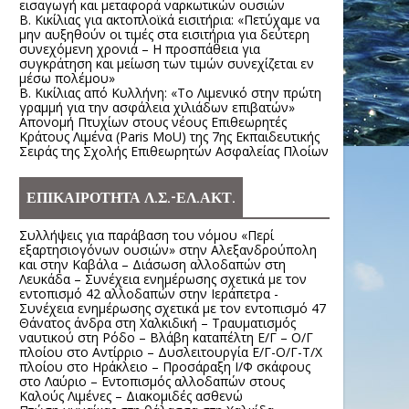
εισαγωγή και μεταφορά ναρκωτικών ουσιών
Β. Κικίλιας για ακτοπλοϊκά εισιτήρια: «Πετύχαμε να
μην αυξηθούν οι τιμές στα εισιτήρια για δεύτερη
συνεχόμενη χρονιά – Η προσπάθεια για
συγκράτηση και μείωση των τιμών συνεχίζεται εν
μέσω πολέμου»
Β. Κικίλιας από Κυλλήνη: «Το Λιμενικό στην πρώτη
γραμμή για την ασφάλεια χιλιάδων επιβατών»
Απονομή Πτυχίων στους νέους Επιθεωρητές
Κράτους Λιμένα (Paris MoU) της 7ης Εκπαιδευτικής
Σειράς της Σχολής Επιθεωρητών Ασφαλείας Πλοίων
ΕΠΙΚΑΙΡΟΤΗΤΑ Λ.Σ.-ΕΛ.ΑΚΤ.
Συλλήψεις για παράβαση του νόμου «Περί
εξαρτησιογόνων ουσιών» στην Αλεξανδρούπολη
και στην Καβάλα – Διάσωση αλλοδαπών στη
Λευκάδα – Συνέχεια ενημέρωσης σχετικά με τον
εντοπισμό 42 αλλοδαπών στην Ιεράπετρα -
Συνέχεια ενημέρωσης σχετικά με τον εντοπισμό 47
Θάνατος άνδρα στη Χαλκιδική – Τραυματισμός
ναυτικού στη Ρόδο – Βλάβη καταπέλτη Ε/Γ – Ο/Γ
πλοίου στο Αντίρριο – Δυσλειτουργία Ε/Γ-Ο/Γ-Τ/Χ
πλοίου στο Ηράκλειο – Προσάραξη Ι/Φ σκάφους
στο Λαύριο – Εντοπισμός αλλοδαπών στους
Καλούς Λιμένες – Διακομιδές ασθενώ