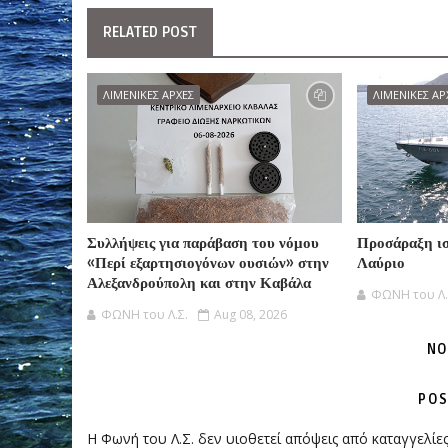
RELATED POST
ΛΙΜΕΝΙΚΕΣ ΑΡΧΕΣ
ΛΙΜΕΝΙΚΕΣ ΑΡ
Συλλήψεις για παράβαση του νόμου
Προσάραξη ισ
«Περί εξαρτησιογόνων ουσιών» στην
Λαύριο
Αλεξανδρούπολη και στην Καβάλα
ΦΩΝΗ του Λ.
ΦΩΝΗ του Λ.Σ.
Aug 08, 2026
NO
POS
Η Φωνή του Λ.Σ. δεν υιοθετεί απόψεις από καταγγελί