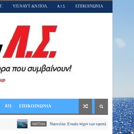
Τ.
ΥΠ.ΝΑΥΤ.&Ν.ΠΟΛ.
A.I.S.
ΕΠΙΚΟΙΝΩΝΙΑ
AIS
ΕΠΙΚΟΙΝΩΝΙΑ
Ναυτιλία: Ενιαίο «όχι» των εφοπλιστών σε διόδια και χρεώσε
ΝΑΥΤΙΛΙΑ