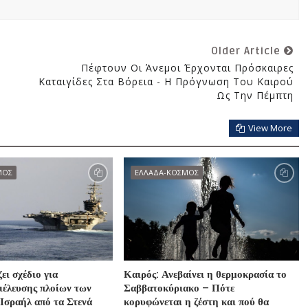
Older Article
Πέφτουν Οι Άνεμοι Έρχονται Πρόσκαιρες
Καταιγίδες Στα Βόρεια - Η Πρόγνωση Του Καιρού
Ως Την Πέμπτη
View More
ΜΟΣ
ΕΛΛΑΔΑ-ΚΟΣΜΟΣ
ζει σχέδιο για
Καιρός: Ανεβαίνει η θερμοκρασία το
ιέλευσης πλοίων των
Σαββατοκύριακο – Πότε
Ισραήλ από τα Στενά
κορυφώνεται η ζέστη και πού θα