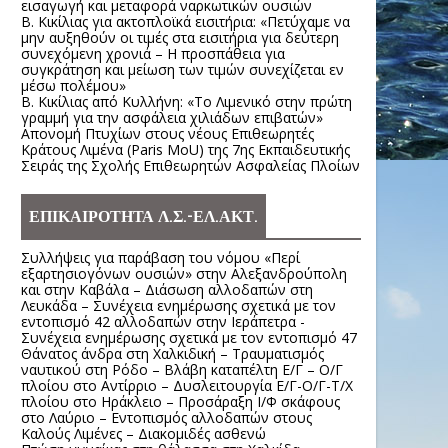
εισαγωγή και μεταφορά ναρκωτικών ουσιών
Β. Κικίλιας για ακτοπλοϊκά εισιτήρια: «Πετύχαμε να
μην αυξηθούν οι τιμές στα εισιτήρια για δεύτερη
συνεχόμενη χρονιά – Η προσπάθεια για
συγκράτηση και μείωση των τιμών συνεχίζεται εν
μέσω πολέμου»
Β. Κικίλιας από Κυλλήνη: «Το Λιμενικό στην πρώτη
γραμμή για την ασφάλεια χιλιάδων επιβατών»
Απονομή Πτυχίων στους νέους Επιθεωρητές
Κράτους Λιμένα (Paris MoU) της 7ης Εκπαιδευτικής
Σειράς της Σχολής Επιθεωρητών Ασφαλείας Πλοίων
ΕΠΙΚΑΙΡΟΤΗΤΑ Λ.Σ.-ΕΛ.ΑΚΤ.
Συλλήψεις για παράβαση του νόμου «Περί
εξαρτησιογόνων ουσιών» στην Αλεξανδρούπολη
και στην Καβάλα – Διάσωση αλλοδαπών στη
Λευκάδα – Συνέχεια ενημέρωσης σχετικά με τον
εντοπισμό 42 αλλοδαπών στην Ιεράπετρα -
Συνέχεια ενημέρωσης σχετικά με τον εντοπισμό 47
Θάνατος άνδρα στη Χαλκιδική – Τραυματισμός
ναυτικού στη Ρόδο – Βλάβη καταπέλτη Ε/Γ – Ο/Γ
πλοίου στο Αντίρριο – Δυσλειτουργία Ε/Γ-Ο/Γ-Τ/Χ
πλοίου στο Ηράκλειο – Προσάραξη Ι/Φ σκάφους
στο Λαύριο – Εντοπισμός αλλοδαπών στους
Καλούς Λιμένες – Διακομιδές ασθενώ