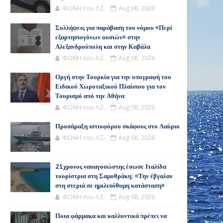
ΦΩΝΗ του Λ.Σ.
Aug 08, 2026
Συλλήψεις για παράβαση του νόμου «Περί
εξαρτησιογόνων ουσιών» στην
Αλεξανδρούπολη και στην Καβάλα
ΦΩΝΗ του Λ.Σ.
Aug 08, 2026
Οργή στην Τουρκία για την υπογραφή του
Ειδικού Χωροταξικού Πλαίσιου για τον
Τουρισμό από την Αθήνα
ΦΩΝΗ του Λ.Σ.
Aug 08, 2026
Προσάραξη ιστιοφόρου σκάφους στο Λαύριο
ΦΩΝΗ του Λ.Σ.
Aug 08, 2026
21χρονος ναυαγοσώστης έσωσε Ιταλίδα
τουρίστρια στη Σαμοθράκη: «Την έβγαλαν
στη στεριά σε ημιλιπόθυμη κατάσταση»
ΦΩΝΗ του Λ.Σ.
Aug 08, 2026
Ποια φάρμακα και καλλυντικά πρέπει να