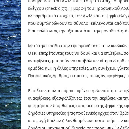
προηγούνται του ΑΦΜ τους. Το τρίτο στοιχείο προκ
ελέγχου (check digit). Η μορφή του Προσωπικού Αριθ
αλφαριθμητικά στοιχεία, τον ΑΦΜ και το ψηφίο ελέγχ
που συμπληρώνουν το σύνολο, επιλέγονται από τον 
διασφαλίζοντας την αξιοπιστία και την μοναδικότητά 
Μετά την είσοδο στην εφαρμογή μέσω των κωδικών T
OTP, επιτρέποντάς τους να δουν και να επιβεβαιώσο
ανακρίβειες, μπορούν να υποβάλουν αίτημα διόρθωση
αρμόδια ΚΕΠ ή άλλες υπηρεσίες. Στη συνέχεια, γίνετ
Προσωπικός Αριθμός, ο οποίος, όπως αναφέρθηκε, πα
Επιπλέον, η πλατφόρμα παρέχει τη δυνατότητα υπο
ανακρίβειες, εξασφαλίζοντας έτσι την ακρίβεια και 
να ζητήσουν διορθώσεις τόσο μέσω της ψηφιακής εφ
δημόσιες υπηρεσίες ή τις προξενικές αρχές όταν βρί
αποφυγή διπλών ή λανθασμένων ταυτοποιήσεων και π
δημόσιου μηχανισμού διαχείρισης προσωπικών δεδ