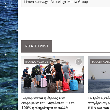
Limenikanea.gr - Voicels.gr Media Group
RELATED POST
ΕΛΛΑΔΑ-ΚΟΣΜΟΣ
ΕΛΛΑΔΑ-ΚΟΣ
Κορυφώνεται η έξοδος των
Το Ιράν εξετά
εκδρομέων του Αυγούστου – Στο
απαγόρευση δ
100% η πληρότητα σε πολλά
ΗΠΑ και του 