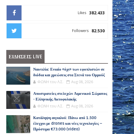
382.433
Likes
82.530
Followers
ΕΙΔΗΣΕΙΣ LIVE
Ναυτιλία: Ενιαίο «όχι» των εφοπλιστών σε
διόδια και χρεώσεις στα Στενά του Ορμούζ
ΦΩΝΗ του Λ.Σ.
Aug 08, 2026
Αποστρατείες στελεχών Λιμενικού Σώματος
- Ελληνικής Ακτοφυλακής
ΦΩΝΗ του Λ.Σ.
Aug 08, 2026
Κατάληψη αιγιαλού: Πάνω από 1.500
έλεγχοι με drones και νέες τεχνολογίες –
Πρόστιμα €73.000 (video)