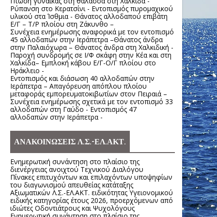
Πτώση γυναίκας στη θάλασσα στη Χαλκίδα -
Ρύπανση στο Κερατσίνι - Εντοπισμός πυρομαχικού
υλικού στα Ίσθμια - Θάνατος αλλοδαπού επιβάτη
Ε/Γ – Τ/Ρ πλοίου στη Ζάκυνθο –
Συνέχεια ενημέρωσης αναφορικά με τον εντοπισμό
45 αλλοδαπών στην Ιεράπετρα –Θάνατος άνδρα
στην Παλαιόχωρα – Θάνατος άνδρα στη Χαλκιδική -
Παροχή συνδρομής σε Ι/Φ σκάφη στην Κέα και στη
Χαλκίδα– Εμπλοκή κάβου Ε/Γ-Ο/Γ πλοίου στο
Ηράκλειο -
Εντοπισμός και διάσωση 40 αλλοδαπών στην
Ιεράπετρα – Απαγόρευση απόπλου πλοίου
μεταφοράς εμπορευματοκιβωτίων στον Πειραιά –
Συνέχεια ενημέρωσης σχετικά με τον εντοπισμό 33
αλλοδαπών στη Γαύδο - Εντοπισμός 47
αλλοδαπών στην Ιεράπετρα -
ΑΝΑΚΟΙΝΩΣΕΙΣ Λ.Σ.-ΕΛ.ΑΚΤ.
Ενημερωτική συνάντηση στο πλαίσιο της
διενέργειας ανοιχτού Τεχνικού Διαλόγου
Πίνακες επιτυχόντων και επιλαχόντων υποψηφίων
του διαγωνισμού απευθείας κατάταξης
Αξιωματικών Λ.Σ.-ΕΛ.ΑΚΤ. ειδικότητας Υγειονομικού
ειδικής κατηγορίας έτους 2026, προερχόμενων από
ιδιώτες Οδοντιάτρους και Ψυχολόγους
Ενημερωτική συνάντηση στο πλαίσιο της