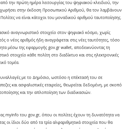
από την πρώτη ημέρα λειτουργίας του ψηφιακού κλειδιού, την
οχωρήσει στην έκδοση Προσωπικού Αριθμού, θα τον λαμβάνουν
Πολίτες να είναι κάτοχοι του μοναδικού αριθμού ταυτοποίησης.
ασικό αναγνωριστικό στοιχείο στον ψηφιακό κόσμο, χωρίς
ς ο νέος αριθμός ήδη αναγράφεται στις νέες ταυτότητες, τόσο
ητα μέσω της εφαρμογής gov.gr wallet, αποδεικνύοντας τη
ικό στοιχείο κάθε πολίτη στο διαδίκτυο και στις ηλεκτρονικές
ικό τομέα.
συναλλαγές με το Δημόσιο, ωστόσο η επέκτασή του σε
πεζες και ασφαλιστικές εταιρείες, θεωρείται δεδομένη, με σκοπό
τοποίησης και την απλοποίηση των διαδικασιών.
ς myInfo του gov.gr, όπου οι πολίτες έχουν τη δυνατότητα να
ς οι ίδιοι δύο από τα τρία αλφαριθμητικά στοιχεία που θα