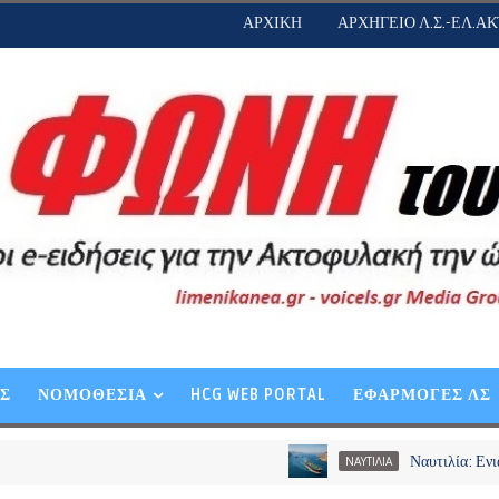
ΑΡΧΙΚΗ
ΑΡΧΗΓΕΙΟ Λ.Σ.-ΕΛ.ΑΚ
ΕΣ
ΝΟΜΟΘΕΣΙΑ
HCG WEB PORTAL
ΕΦΑΡΜΟΓΕΣ ΛΣ
Ναυτιλία: Ενιαίο «όχι» τω
ΝΑΥΤΙΛΙΑ