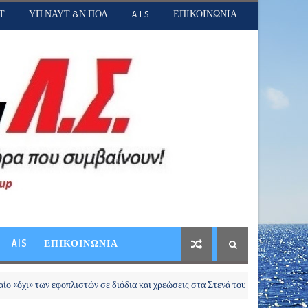
Τ.
ΥΠ.ΝΑΥΤ.&Ν.ΠΟΛ.
A.I.S.
ΕΠΙΚΟΙΝΩΝΙΑ
AIS
ΕΠΙΚΟΙΝΩΝΙΑ
ν εφοπλιστών σε διόδια και χρεώσεις στα Στενά του Ορμούζ
ΠΡΟΣΛ