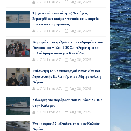
ΦΩΝΗ του Λ.Σ.
Aug 08, 2026
Έβγαλες νέα ταυτότητα; Δεν έχεις
ξεμπερδέψει ακόμα -Αυτούς τους φορείς
πρέπει να ενημερώσεις
ΦΩΝΗ του Λ.Σ.
Aug 08, 2026
Κορυφώνεται η έξοδος των εκδρομέων του
Αυγούστου – Στο 100% η πληρότητα σε
πολλά δρομολόγια για Κυκλάδες
ΦΩΝΗ του Λ.Σ.
Aug 08, 2026
Επίσκεψη του Υφυπουργού Ναυτιλίας και
Νησιωτικής Πολιτικής στον Μητροπολίτη
Λέρου
ΦΩΝΗ του Λ.Σ.
Aug 08, 2026
Σύλληψη για παράβαση του Ν. 3409/2005
στην Κάλυμνο
ΦΩΝΗ του Λ.Σ.
Aug 08, 2026
Εντοπισμός 57 αλλοδαπών στους Καλούς
Λιμένες