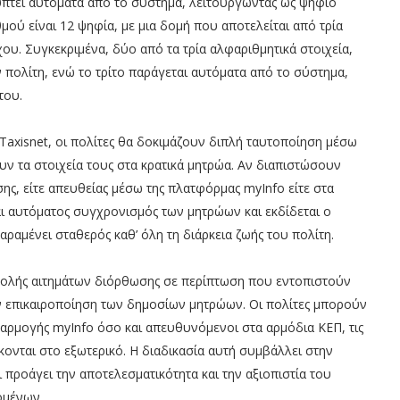
ύπτει αυτόματα από το σύστημα, λειτουργώντας ως ψηφίο
μού είναι 12 ψηφία, με μια δομή που αποτελείται από τρία
ου. Συγκεκριμένα, δύο από τα τρία αλφαριθμητικά στοιχεία,
πολίτη, ενώ το τρίτο παράγεται αυτόματα από το σύστημα,
του.
axisnet, οι πολίτες θα δοκιμάζουν διπλή ταυτοποίηση μέσω
υν τα στοιχεία τους στα κρατικά μητρώα. Αν διαπιστώσουν
ς, είτε απευθείας μέσω της πλατφόρμας myInfo είτε στα
αι αυτόματος συγχρονισμός των μητρώων και εκδίδεται ο
ραμένει σταθερός καθ’ όλη τη διάρκεια ζωής του πολίτη.
βολής αιτημάτων διόρθωσης σε περίπτωση που εντοπιστούν
την επικαιροποίηση των δημοσίων μητρώων. Οι πολίτες μπορούν
αρμογής myInfo όσο και απευθυνόμενοι στα αρμόδια ΚΕΠ, τις
σκονται στο εξωτερικό. Η διαδικασία αυτή συμβάλλει στην
ροάγει την αποτελεσματικότητα και την αξιοπιστία του
ομένων.