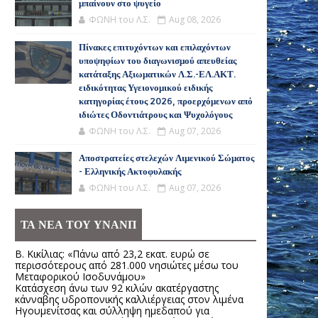
μπαίνουν στο ψυγείο
ΦΩΝΗ του Λ.Σ.
Aug 08, 2026
Πίνακες επιτυχόντων και επιλαχόντων
υποψηφίων του διαγωνισμού απευθείας
κατάταξης Αξιωματικών Λ.Σ.-ΕΛ.ΑΚΤ.
ειδικότητας Υγειονομικού ειδικής
κατηγορίας έτους 2026, προερχόμενων από
ιδιώτες Οδοντιάτρους και Ψυχολόγους
ΦΩΝΗ του Λ.Σ.
Aug 07, 2026
Αποστρατείες στελεχών Λιμενικού Σώματος
- Ελληνικής Ακτοφυλακής
ΦΩΝΗ του Λ.Σ.
Aug 07, 2026
ΤΑ ΝΕΑ ΤΟΥ ΥΝΑΝΠ
Β. Κικίλιας: «Πάνω από 23,2 εκατ. ευρώ σε
περισσότερους από 281.000 νησιώτες μέσω του
Μεταφορικού Ισοδυνάμου»
Κατάσχεση άνω των 92 κιλών ακατέργαστης
κάνναβης υδροπονικής καλλιέργειας στον λιμένα
Ηγουμενίτσας και σύλληψη ημεδαπού για