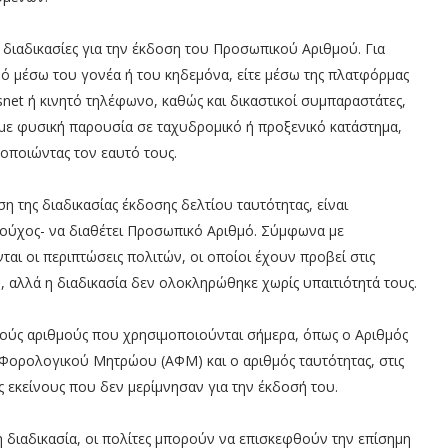
 διαδικασίες για την έκδοση του Προσωπικού Αριθμού. Για
μό μέσω του γονέα ή του κηδεμόνα, είτε μέσω της πλατφόρμας
snet ή κινητό τηλέφωνο, καθώς και δικαστικοί συμπαραστάτες,
ε φυσική παρουσία σε ταχυδρομικό ή προξενικό κατάστημα,
τοποιώντας τον εαυτό τους.
η της διαδικασίας έκδοσης δελτίου ταυτότητας, είναι
ιούχος- να διαθέτει Προσωπικό Αριθμό. Σύμφωνα με
αι οι περιπτώσεις πολιτών, οι οποίοι έχουν προβεί στις
 αλλά η διαδικασία δεν ολοκληρώθηκε χωρίς υπαιτιότητά τους.
λούς αριθμούς που χρησιμοποιούνται σήμερα, όπως ο Αριθμός
Φορολογικού Μητρώου (ΑΦΜ) και ο αριθμός ταυτότητας, στις
 εκείνους που δεν μερίμνησαν για την έκδοσή του.
η διαδικασία, οι πολίτες μπορούν να επισκεφθούν την επίσημη