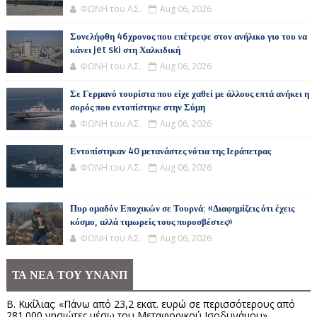
ΦΩΝΗ του Λ.Σ.
Aug 06, 2026
Συνελήφθη 46χρονος που επέτρεψε στον ανήλικο γιο του να
κάνει jet ski στη Χαλκιδική
ΦΩΝΗ του Λ.Σ.
Aug 06, 2026
Σε Γερμανό τουρίστα που είχε χαθεί με άλλους επτά ανήκει η
σορός που εντοπίστηκε στην Σύμη
ΦΩΝΗ του Λ.Σ.
Aug 06, 2026
Εντοπίστηκαν 40 μετανάστες νότια της Ιεράπετρας
ΦΩΝΗ του Λ.Σ.
Aug 06, 2026
Πυρ ομαδόν Εποχικών σε Τουρνά: «Διαφημίζεις ότι έχεις
κόσμο, αλλά τιμωρείς τους πυροσβέστες»
ΦΩΝΗ του Λ.Σ.
Aug 06, 2026
ΤΑ ΝΕΑ ΤΟΥ ΥΝΑΝΠ
Β. Κικίλιας: «Πάνω από 23,2 εκατ. ευρώ σε περισσότερους από
281.000 νησιώτες μέσω του Μεταφορικού Ισοδυνάμου»