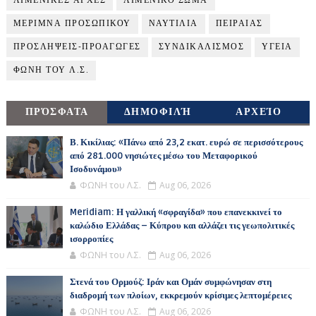
ΛΙΜΕΝΙΚΕΣ ΑΡΧΕΣ
ΛΙΜΕΝΙΚΟ ΣΩΜΑ
ΜΕΡΙΜΝΑ ΠΡΟΣΩΠΙΚΟΥ
ΝΑΥΤΙΛΙΑ
ΠΕΙΡΑΙΑΣ
ΠΡΟΣΛΗΨΕΙΣ-ΠΡΟΑΓΩΓΕΣ
ΣΥΝΔΙΚΑΛΙΣΜΟΣ
ΥΓΕΙΑ
ΦΩΝΗ ΤΟΥ Λ.Σ.
ΠΡΌΣΦΑΤΑ
ΔΗΜΟΦΙΛΉ
ΑΡΧΕΊΟ
Β. Κικίλιας: «Πάνω από 23,2 εκατ. ευρώ σε περισσότερους
από 281.000 νησιώτες μέσω του Μεταφορικού
Ισοδυνάμου»
ΦΩΝΗ του Λ.Σ.
Aug 06, 2026
Meridiam: Η γαλλική «σφραγίδα» που επανεκκινεί το
καλώδιο Ελλάδας – Κύπρου και αλλάζει τις γεωπολιτικές
ισορροπίες
ΦΩΝΗ του Λ.Σ.
Aug 06, 2026
Στενά του Ορμούζ: Ιράν και Ομάν συμφώνησαν στη
διαδρομή των πλοίων, εκκρεμούν κρίσιμες λεπτομέρειες
ΦΩΝΗ του Λ.Σ.
Aug 06, 2026