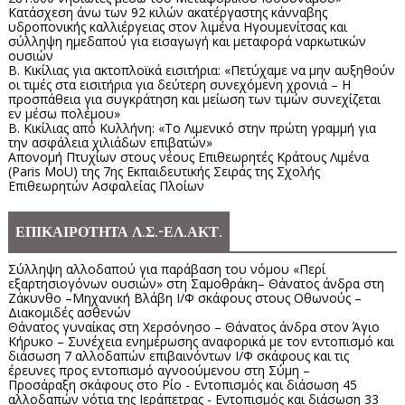
Κατάσχεση άνω των 92 κιλών ακατέργαστης κάνναβης
υδροπονικής καλλιέργειας στον λιμένα Ηγουμενίτσας και
σύλληψη ημεδαπού για εισαγωγή και μεταφορά ναρκωτικών
ουσιών
Β. Κικίλιας για ακτοπλοϊκά εισιτήρια: «Πετύχαμε να μην αυξηθούν
οι τιμές στα εισιτήρια για δεύτερη συνεχόμενη χρονιά – Η
προσπάθεια για συγκράτηση και μείωση των τιμών συνεχίζεται
εν μέσω πολέμου»
Β. Κικίλιας από Κυλλήνη: «Το Λιμενικό στην πρώτη γραμμή για
την ασφάλεια χιλιάδων επιβατών»
Απονομή Πτυχίων στους νέους Επιθεωρητές Κράτους Λιμένα
(Paris MoU) της 7ης Εκπαιδευτικής Σειράς της Σχολής
Επιθεωρητών Ασφαλείας Πλοίων
ΕΠΙΚΑΙΡΟΤΗΤΑ Λ.Σ.-ΕΛ.ΑΚΤ.
Σύλληψη αλλοδαπού για παράβαση του νόμου «Περί
εξαρτησιογόνων ουσιών» στη Σαμοθράκη– Θάνατος άνδρα στη
Ζάκυνθο –Μηχανική Βλάβη Ι/Φ σκάφους στους Οθωνούς –
Διακομιδές ασθενών
Θάνατος γυναίκας στη Χερσόνησο – Θάνατος άνδρα στον Άγιο
Κήρυκο – Συνέχεια ενημέρωσης αναφορικά με τον εντοπισμό και
διάσωση 7 αλλοδαπών επιβαινόντων Ι/Φ σκάφους και τις
έρευνες προς εντοπισμό αγνοούμενου στη Σύμη –
Προσάραξη σκάφους στο Ρίο - Εντοπισμός και διάσωση 45
αλλοδαπών νότια της Ιεράπετρας - Εντοπισμός και διάσωση 33