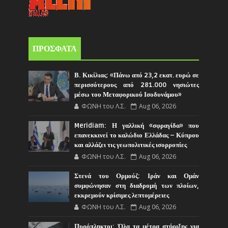
ΠΡΟΣΦΑΤΑ
Β. Κικίλιας: «Πάνω από 23,2 εκατ. ευρώ σε
περισσότερους από 281.000 νησιώτες
μέσω του Μεταφορικού Ισοδυνάμου»
ΦΩΝΗ του Λ.Σ.
Aug 06, 2026
Meridiam: Η γαλλική «σφραγίδα» που
επανεκκινεί το καλώδιο Ελλάδας – Κύπρου
και αλλάζει τις γεωπολιτικές ισορροπίες
ΦΩΝΗ του Λ.Σ.
Aug 06, 2026
Στενά του Ορμούζ: Ιράν και Ομάν
συμφώνησαν στη διαδρομή των πλοίων,
εκκρεμούν κρίσιμες λεπτομέρειες
ΦΩΝΗ του Λ.Σ.
Aug 06, 2026
Πυρόπληκτοι: Όλα τα μέτρα στήριξης για