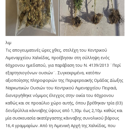
λιμ
Τις απογευματινές ώρες χθες, στελέχη του Κεντρικού
Λιμεναρχείου Χαλκίδας, προέβησαν στη σύλληψη ενός
60χρονου ημεδαπού, για παράβαση του Ν. 4139/2013 ¨Περί
εξαρτησιογόνων ουσιών¨. Συγκεκριμένα, κατόπιν
αξιοποίησης πληροφοριών της Περιφερειακής Ομάδας Δίωξης
Ναρκωτικών Ουσιών του Κεντρικού Λιμεναρχείου Πειραιά,
διενεργήθηκε νόμιμος έλεγχος στην οικία του 60χρονου
καθώς και σε προαύλιο χώρο αυτής, όπου βρέθηκαν τρία (03)
δενδρύλλια κάνναβης ύψους από 1,30μ. έως 2,10μ. καθώς και
μία συσκευασία ακατέργαστης κάνναβης συνολικού βάρους
16,4 γραμμαρίων. Από τη Λιμενική Αρχή της Χαλκίδας, που