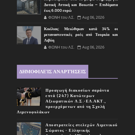
Δυτική Αττική και Βοιωτία – Επιδόματα
έως 6.000 ευρώ
ΦΩΝΗ του Λ.Σ.
Aug 06, 2026
Κικίλιας: Μειώθηκαν κατά 34% οι
μεταναστευτικές ροές από Τουρκία και
Λιβύη
ΦΩΝΗ του Λ.Σ.
Aug 06, 2026
ΔΗΜΟΦΙΛΕΊΣ ΑΝΑΡΤΉΣΕΙΣ
Προαγωγή διακοσίων σαράντα
επτά (247) Κατώτερων
Αξιωματικών Λ.Σ.-ΕΛ.ΑΚΤ.,
προερχόμενων από τη Σχολή
Λιμενοφυλάκων
Αποστρατείες στελεχών Λιμενικού
Σώματος - Ελληνικής