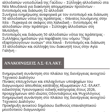
αλλοδαπών νοτιοδυτικά της Γαύδου – Σύλληψη αλλοδαπού στα
Νέα Μουδανιά για διακίνηση απομιμητικών προϊόντων -
Εντοπισμός και διάσωση 32 αλλοδαπ
Συνέχεια ενημέρωσης αναφορικά με τον εντοπισμό και διάσωση
50 αλλοδαπών νότια της Ιεράπετρας – Θάνατος λουόμενης στην
Ιτέα - Πυρκαγιά σε σκάφος στη Χαλκιδική – Εντοπισμός 44
αλλοδαπών στην Ιεράπετρα – Σύλληψη αλλοδαπών στη
Μυτιλήνη
Εντοπισμός και διάσωση 50 αλλοδαπών νότια της Ιεράπετρας -
Συλλήψεις ημεδαπών για παράβαση του νόμου "Περί
εξαρτησιογόνων ουσιών" στα Χανιά - Εντοπισμός και διάσωση
33 αλλοδαπών και σύλληψη του διακινητή τους στην Αγία
Γαλήνη -
ΑΝΑΚΟΙΝΩΣΕΙΣ Λ.Σ.-ΕΛ.ΑΚΤ.
Ενημερωτική συνάντηση στο πλαίσιο της διενέργειας ανοιχτού
Τεχνικού Διαλόγου
Πίνακες επιτυχόντων και επιλαχόντων υποψηφίων του
διαγωνισμού απευθείας κατάταξης Αξιωματικών Λ.Σ.-ΕΛ.ΑΚΤ.
ειδικότητας Υγειονομικού ειδικής κατηγορίας έτους 2026,
προερχόμενων από ιδιώτες Οδοντιάτρους και Ψυχολόγους
Ενημερωτική συνάντηση στο πλαίσιο της διενέργειας ανοιχτού
Τεχνικού Διαλόγου
Προκήρυξη ανοικτού δημόσιου διεθνούς επαναληπτικού
μειοδοτικού διαγωνισμού