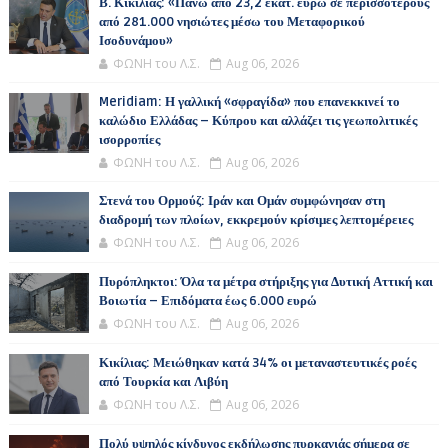
Β. Κικίλιας: «Πάνω από 23,2 εκατ. ευρώ σε περισσότερους
από 281.000 νησιώτες μέσω του Μεταφορικού
Ισοδυνάμου»
ΦΩΝΗ του Λ.Σ.
Aug 06, 2026
Meridiam: Η γαλλική «σφραγίδα» που επανεκκινεί το
καλώδιο Ελλάδας – Κύπρου και αλλάζει τις γεωπολιτικές
ισορροπίες
ΦΩΝΗ του Λ.Σ.
Aug 06, 2026
Στενά του Ορμούζ: Ιράν και Ομάν συμφώνησαν στη
διαδρομή των πλοίων, εκκρεμούν κρίσιμες λεπτομέρειες
ΦΩΝΗ του Λ.Σ.
Aug 06, 2026
Πυρόπληκτοι: Όλα τα μέτρα στήριξης για Δυτική Αττική και
Βοιωτία – Επιδόματα έως 6.000 ευρώ
ΦΩΝΗ του Λ.Σ.
Aug 06, 2026
Κικίλιας: Μειώθηκαν κατά 34% οι μεταναστευτικές ροές
από Τουρκία και Λιβύη
ΦΩΝΗ του Λ.Σ.
Aug 06, 2026
Πολύ υψηλός κίνδυνος εκδήλωσης πυρκαγιάς σήμερα σε