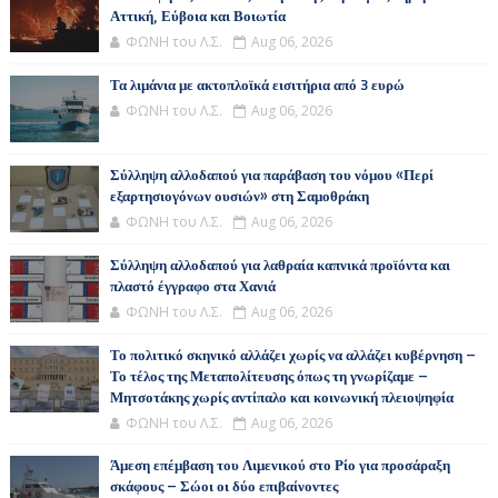
Αττική, Εύβοια και Βοιωτία
ΦΩΝΗ του Λ.Σ.
Aug 06, 2026
Τα λιμάνια με ακτοπλοϊκά εισιτήρια από 3 ευρώ
ΦΩΝΗ του Λ.Σ.
Aug 06, 2026
Σύλληψη αλλοδαπού για παράβαση του νόμου «Περί
εξαρτησιογόνων ουσιών» στη Σαμοθράκη
ΦΩΝΗ του Λ.Σ.
Aug 06, 2026
Σύλληψη αλλοδαπού για λαθραία καπνικά προϊόντα και
πλαστό έγγραφο στα Χανιά
ΦΩΝΗ του Λ.Σ.
Aug 06, 2026
Το πολιτικό σκηνικό αλλάζει χωρίς να αλλάζει κυβέρνηση –
Το τέλος της Μεταπολίτευσης όπως τη γνωρίζαμε –
Μητσοτάκης χωρίς αντίπαλο και κοινωνική πλειοψηφία
ΦΩΝΗ του Λ.Σ.
Aug 06, 2026
Άμεση επέμβαση του Λιμενικού στο Ρίο για προσάραξη
σκάφους – Σώοι οι δύο επιβαίνοντες