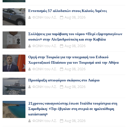
Εντοπισμός 57 αλλοδαπών στους Καλούς Λιμένες
ΦΩΝΗ του Λ.Σ.
Aug 08, 2026
Συλλήψεις για παράβαση του νόμου «Περί εξαρτησιογόνων
ουσιών» στην Αλεξανδρούπολη και στην Καβάλα
ΦΩΝΗ του Λ.Σ.
Aug 08, 2026
Οργή στην Τουρκία για την υπογραφή του Ειδικού
Χωροταξικού Πλαίσιου για τον Τουρισμό από την Αθήνα
ΦΩΝΗ του Λ.Σ.
Aug 08, 2026
Προσάραξη ιστιοφόρου σκάφους στο Λαύριο
ΦΩΝΗ του Λ.Σ.
Aug 08, 2026
21χρονος ναυαγοσώστης έσωσε Ιταλίδα τουρίστρια στη
Σαμοθράκη: «Την έβγαλαν στη στεριά σε ημιλιπόθυμη
κατάσταση»
ΦΩΝΗ του Λ.Σ.
Aug 08, 2026