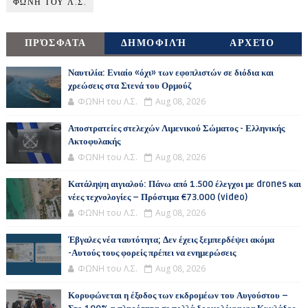
ΦΩΝΗ ΤΟΥ Λ.Σ.
ΠΡΌΣΦΑΤΑ
ΔΗΜΟΦΙΛΉ
ΑΡΧΕΊΟ
Ναυτιλία: Ενιαίο «όχι» των εφοπλιστών σε διόδια και
χρεώσεις στα Στενά του Ορμούζ
ΦΩΝΗ του Λ.Σ.
Aug 08, 2026
Αποστρατείες στελεχών Λιμενικού Σώματος - Ελληνικής
Ακτοφυλακής
ΦΩΝΗ του Λ.Σ.
Aug 08, 2026
Κατάληψη αιγιαλού: Πάνω από 1.500 έλεγχοι με drones και
νέες τεχνολογίες – Πρόστιμα €73.000 (video)
ΦΩΝΗ του Λ.Σ.
Aug 08, 2026
Έβγαλες νέα ταυτότητα; Δεν έχεις ξεμπερδέψει ακόμα
-Αυτούς τους φορείς πρέπει να ενημερώσεις
ΦΩΝΗ του Λ.Σ.
Aug 08, 2026
Κορυφώνεται η έξοδος των εκδρομέων του Αυγούστου –