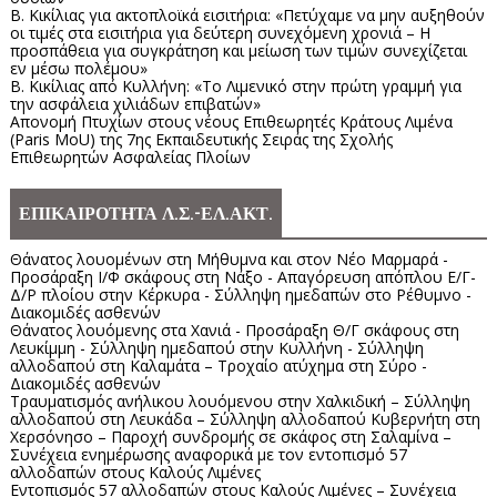
Β. Κικίλιας για ακτοπλοϊκά εισιτήρια: «Πετύχαμε να μην αυξηθούν
οι τιμές στα εισιτήρια για δεύτερη συνεχόμενη χρονιά – Η
προσπάθεια για συγκράτηση και μείωση των τιμών συνεχίζεται
εν μέσω πολέμου»
Β. Κικίλιας από Κυλλήνη: «Το Λιμενικό στην πρώτη γραμμή για
την ασφάλεια χιλιάδων επιβατών»
Απονομή Πτυχίων στους νέους Επιθεωρητές Κράτους Λιμένα
(Paris MoU) της 7ης Εκπαιδευτικής Σειράς της Σχολής
Επιθεωρητών Ασφαλείας Πλοίων
ΕΠΙΚΑΙΡΟΤΗΤΑ Λ.Σ.-ΕΛ.ΑΚΤ.
Θάνατος λουομένων στη Μήθυμνα και στον Νέο Μαρμαρά -
Προσάραξη Ι/Φ σκάφους στη Νάξο - Απαγόρευση απόπλου Ε/Γ-
Δ/Ρ πλοίου στην Κέρκυρα - Σύλληψη ημεδαπών στο Ρέθυμνο -
Διακομιδές ασθενών
Θάνατος λουόμενης στα Χανιά - Προσάραξη Θ/Γ σκάφους στη
Λευκίμμη - Σύλληψη ημεδαπού στην Κυλλήνη - Σύλληψη
αλλοδαπού στη Καλαμάτα – Τροχαίο ατύχημα στη Σύρο -
Διακομιδές ασθενών
Τραυματισμός ανήλικου λουόμενου στην Χαλκιδική – Σύλληψη
αλλοδαπού στη Λευκάδα – Σύλληψη αλλοδαπού Κυβερνήτη στη
Χερσόνησο – Παροχή συνδρομής σε σκάφος στη Σαλαμίνα –
Συνέχεια ενημέρωσης αναφορικά με τον εντοπισμό 57
αλλοδαπών στους Καλούς Λιμένες
Εντοπισμός 57 αλλοδαπών στους Καλούς Λιμένες – Συνέχεια