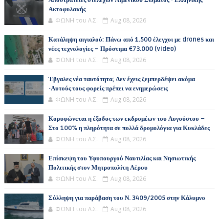
Αποστρατείες στελεχών Λιμενικού Σώματος - Ελληνικής
Ακτοφυλακής
ΦΩΝΗ του Λ.Σ.
Aug 08, 2026
Κατάληψη αιγιαλού: Πάνω από 1.500 έλεγχοι με drones και
νέες τεχνολογίες – Πρόστιμα €73.000 (video)
ΦΩΝΗ του Λ.Σ.
Aug 08, 2026
Έβγαλες νέα ταυτότητα; Δεν έχεις ξεμπερδέψει ακόμα
-Αυτούς τους φορείς πρέπει να ενημερώσεις
ΦΩΝΗ του Λ.Σ.
Aug 08, 2026
Κορυφώνεται η έξοδος των εκδρομέων του Αυγούστου –
Στο 100% η πληρότητα σε πολλά δρομολόγια για Κυκλάδες
ΦΩΝΗ του Λ.Σ.
Aug 08, 2026
Επίσκεψη του Υφυπουργού Ναυτιλίας και Νησιωτικής
Πολιτικής στον Μητροπολίτη Λέρου
ΦΩΝΗ του Λ.Σ.
Aug 08, 2026
Σύλληψη για παράβαση του Ν. 3409/2005 στην Κάλυμνο
ΦΩΝΗ του Λ.Σ.
Aug 08, 2026