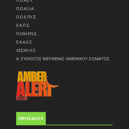
Π.Ο.ΑΣ.Υ.
Π.Ο.ΑΞΙ.Α.
Π.Ο.Ε.ΠΥ.Σ.
Ε.Α.Π.Σ.
Π.ΟM.EN.Σ.
Ε.Α.Α.Λ.Σ.
ΛΕΣΧΗ Λ.Σ.
π. ΣΥΛΛΟΓΟΣ ΜΕΡΙΜΝΑΣ ΛΙΜΕΝΙΚΟΥ ΣΩΜΑΤΟΣ
ΠΡΟΣΦΑΤΑ