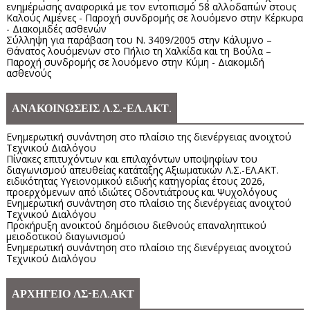
ενημέρωσης αναφορικά με τον εντοπισμό 58 αλλοδαπών στους
Καλούς Λιμένες - Παροχή συνδρομής σε λουόμενο στην Κέρκυρα
- Διακομιδές ασθενών
Σύλληψη για παράβαση του Ν. 3409/2005 στην Κάλυμνο –
Θάνατος λουόμενων στο Πήλιο τη Χαλκίδα και τη Βούλα –
Παροχή συνδρομής σε λουόμενο στην Κύμη - Διακομιδή
ασθενούς
ΑΝΑΚΟΙΝΩΣΕΙΣ Λ.Σ.-ΕΛ.ΑΚΤ.
Ενημερωτική συνάντηση στο πλαίσιο της διενέργειας ανοιχτού
Τεχνικού Διαλόγου
Πίνακες επιτυχόντων και επιλαχόντων υποψηφίων του
διαγωνισμού απευθείας κατάταξης Αξιωματικών Λ.Σ.-ΕΛ.ΑΚΤ.
ειδικότητας Υγειονομικού ειδικής κατηγορίας έτους 2026,
προερχόμενων από ιδιώτες Οδοντιάτρους και Ψυχολόγους
Ενημερωτική συνάντηση στο πλαίσιο της διενέργειας ανοιχτού
Τεχνικού Διαλόγου
Προκήρυξη ανοικτού δημόσιου διεθνούς επαναληπτικού
μειοδοτικού διαγωνισμού
Ενημερωτική συνάντηση στο πλαίσιο της διενέργειας ανοιχτού
Τεχνικού Διαλόγου
ΑΡΧΗΓΕΙΟ ΛΣ-ΕΛ.ΑΚΤ