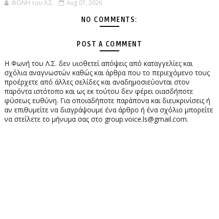
ΦΩΝΗ του Λ.Σ.
Aug 07, 2026
NO COMMENTS:
POST A COMMENT
Η Φωνή του Λ.Σ. δεν υιοθετεί απόψεις από καταγγελίες και
σχόλια αναγνωστών καθώς και άρθρα που το περιεχόμενο τους
προέρχετε από άλλες σελίδες και αναδημοσιεύονται στον
παρόντα ιστότοπο και ως εκ τούτου δεν φέρει οιασδήποτε
φύσεως ευθύνη. Για οποιαδήποτε παράπονα και διευκρινίσεις ή
αν επιθυμείτε να διαγράψουμε ένα άρθρο ή ένα σχόλιο μπορείτε
να στείλετε το μήνυμα σας στο group.voice.ls@gmail.com.