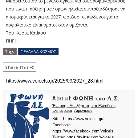
Μπορεί λοιπόν το μεγάλο αγκάθι για τους ασφαλισμένους
που είναι η αύξηση των ορίων ηλικίας συνταξιοδότησης να
απομακρύνεται για το 2027, ωστόσο, οι κίνδυνοι για το
ασφαλιστικό είναι ορατοί στον ορίζοντα.
Του Κώστα Κατίκου
ΠΗΓΗ
Tags
# ΕΛΛΑΔΑ-ΚΟΣΜΟΣ
Share This
About ΦΩΝΗ του Λ.Σ.
Έγκυρη - Ανεξάρτητη και Ελεύθερη
Ενημέρωση Λιμενικών
Site :
https://www.voicels.gr/
Facebook:
https://www.facebook.com/voicels
Twitter:
https://twitter.com/VoiceLs