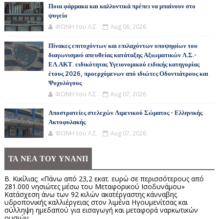
Ποια φάρμακα και καλλυντικά πρέπει να μπαίνουν στο
ψυγείο
ΦΩΝΗ του Λ.Σ.
Aug 08, 2026
Πίνακες επιτυχόντων και επιλαχόντων υποψηφίων του
διαγωνισμού απευθείας κατάταξης Αξιωματικών Λ.Σ.-
ΕΛ.ΑΚΤ. ειδικότητας Υγειονομικού ειδικής κατηγορίας
έτους 2026, προερχόμενων από ιδιώτες Οδοντιάτρους και
Ψυχολόγους
ΦΩΝΗ του Λ.Σ.
Aug 07, 2026
Αποστρατείες στελεχών Λιμενικού Σώματος - Ελληνικής
Ακτοφυλακής
ΦΩΝΗ του Λ.Σ.
Aug 07, 2026
ΤΑ ΝΕΑ ΤΟΥ ΥΝΑΝΠ
Β. Κικίλιας: «Πάνω από 23,2 εκατ. ευρώ σε περισσότερους από
281.000 νησιώτες μέσω του Μεταφορικού Ισοδυνάμου»
Κατάσχεση άνω των 92 κιλών ακατέργαστης κάνναβης
υδροπονικής καλλιέργειας στον λιμένα Ηγουμενίτσας και
σύλληψη ημεδαπού για εισαγωγή και μεταφορά ναρκωτικών
ουσιών