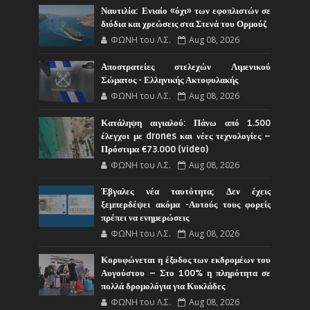
Ναυτιλία: Ενιαίο «όχι» των εφοπλιστών σε
διόδια και χρεώσεις στα Στενά του Ορμούζ
ΦΩΝΗ του Λ.Σ.
Aug 08, 2026
Αποστρατείες στελεχών Λιμενικού
Σώματος - Ελληνικής Ακτοφυλακής
ΦΩΝΗ του Λ.Σ.
Aug 08, 2026
Κατάληψη αιγιαλού: Πάνω από 1.500
έλεγχοι με drones και νέες τεχνολογίες –
Πρόστιμα €73.000 (video)
ΦΩΝΗ του Λ.Σ.
Aug 08, 2026
Έβγαλες νέα ταυτότητα; Δεν έχεις
ξεμπερδέψει ακόμα -Αυτούς τους φορείς
πρέπει να ενημερώσεις
ΦΩΝΗ του Λ.Σ.
Aug 08, 2026
Κορυφώνεται η έξοδος των εκδρομέων του
Αυγούστου – Στο 100% η πληρότητα σε
πολλά δρομολόγια για Κυκλάδες
ΦΩΝΗ του Λ.Σ.
Aug 08, 2026