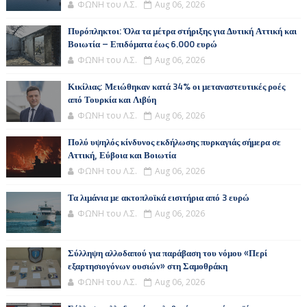
ΦΩΝΗ του Λ.Σ.
Aug 06, 2026
Πυρόπληκτοι: Όλα τα μέτρα στήριξης για Δυτική Αττική και
Βοιωτία – Επιδόματα έως 6.000 ευρώ
ΦΩΝΗ του Λ.Σ.
Aug 06, 2026
Κικίλιας: Μειώθηκαν κατά 34% οι μεταναστευτικές ροές
από Τουρκία και Λιβύη
ΦΩΝΗ του Λ.Σ.
Aug 06, 2026
Πολύ υψηλός κίνδυνος εκδήλωσης πυρκαγιάς σήμερα σε
Αττική, Εύβοια και Βοιωτία
ΦΩΝΗ του Λ.Σ.
Aug 06, 2026
Τα λιμάνια με ακτοπλοϊκά εισιτήρια από 3 ευρώ
ΦΩΝΗ του Λ.Σ.
Aug 06, 2026
Σύλληψη αλλοδαπού για παράβαση του νόμου «Περί
εξαρτησιογόνων ουσιών» στη Σαμοθράκη
ΦΩΝΗ του Λ.Σ.
Aug 06, 2026