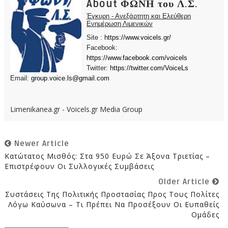
About ΦΩΝΗ του Λ.Σ.
Έγκυρη - Ανεξάρτητη και Ελεύθερη
Ενημέρωση Λιμενικών
Site :
https://www.voicels.gr/
Facebook:
https://www.facebook.com/voicels
Twitter:
https://twitter.com/VoiceLs
Email:
group.voice.ls@gmail.com
Limenikanea.gr - Voicels.gr Media Group
Newer Article
Κατώτατος Μισθός: Στα 950 Ευρώ Σε Άξονα Τριετίας –
Επιστρέφουν Οι Συλλογικές Συμβάσεις
Older Article
Συστάσεις Της Πολιτικής Προστασίας Προς Τους Πολίτες
Λόγω Καύσωνα – Τι Πρέπει Να Προσέξουν Οι Ευπαθείς
Ομάδες