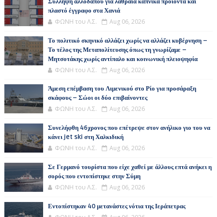
Σύλληψη αλλοδαπού για λαθραία καπνικά προϊόντα και
πλαστό έγγραφο στα Χανιά
ΦΩΝΗ του Λ.Σ.
Aug 06, 2026
Το πολιτικό σκηνικό αλλάζει χωρίς να αλλάζει κυβέρνηση –
Το τέλος της Μεταπολίτευσης όπως τη γνωρίζαμε –
Μητσοτάκης χωρίς αντίπαλο και κοινωνική πλειοψηφία
ΦΩΝΗ του Λ.Σ.
Aug 06, 2026
Άμεση επέμβαση του Λιμενικού στο Ρίο για προσάραξη
σκάφους – Σώοι οι δύο επιβαίνοντες
ΦΩΝΗ του Λ.Σ.
Aug 06, 2026
Συνελήφθη 46χρονος που επέτρεψε στον ανήλικο γιο του να
κάνει jet ski στη Χαλκιδική
ΦΩΝΗ του Λ.Σ.
Aug 06, 2026
Σε Γερμανό τουρίστα που είχε χαθεί με άλλους επτά ανήκει η
σορός που εντοπίστηκε στην Σύμη
ΦΩΝΗ του Λ.Σ.
Aug 06, 2026
Εντοπίστηκαν 40 μετανάστες νότια της Ιεράπετρας