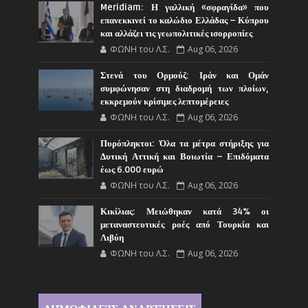
Meridiam: Η γαλλική «σφραγίδα» που
επανεκκινεί το καλώδιο Ελλάδας – Κύπρου
και αλλάζει τις γεωπολιτικές ισορροπίες
ΦΩΝΗ του Λ.Σ.
Aug 06, 2026
Στενά του Ορμούζ: Ιράν και Ομάν
συμφώνησαν στη διαδρομή των πλοίων,
εκκρεμούν κρίσιμες λεπτομέρειες
ΦΩΝΗ του Λ.Σ.
Aug 06, 2026
Πυρόπληκτοι: Όλα τα μέτρα στήριξης για
Δυτική Αττική και Βοιωτία – Επιδόματα
έως 6.000 ευρώ
ΦΩΝΗ του Λ.Σ.
Aug 06, 2026
Κικίλιας: Μειώθηκαν κατά 34% οι
μεταναστευτικές ροές από Τουρκία και
Λιβύη
ΦΩΝΗ του Λ.Σ.
Aug 06, 2026