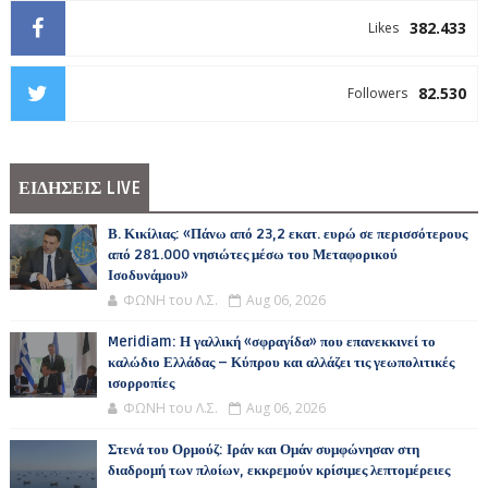
382.433
Likes
82.530
Followers
ΕΙΔΗΣΕΙΣ LIVE
Β. Κικίλιας: «Πάνω από 23,2 εκατ. ευρώ σε περισσότερους
από 281.000 νησιώτες μέσω του Μεταφορικού
Ισοδυνάμου»
ΦΩΝΗ του Λ.Σ.
Aug 06, 2026
Meridiam: Η γαλλική «σφραγίδα» που επανεκκινεί το
καλώδιο Ελλάδας – Κύπρου και αλλάζει τις γεωπολιτικές
ισορροπίες
ΦΩΝΗ του Λ.Σ.
Aug 06, 2026
Στενά του Ορμούζ: Ιράν και Ομάν συμφώνησαν στη
διαδρομή των πλοίων, εκκρεμούν κρίσιμες λεπτομέρειες