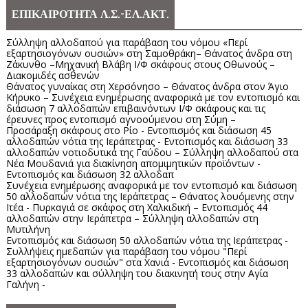
ΕΠΙΚΑΙΡΟΤΗΤΑ Λ.Σ.-ΕΛ.ΑΚΤ.
Σύλληψη αλλοδαπού για παράβαση του νόμου «Περί
εξαρτησιογόνων ουσιών» στη Σαμοθράκη– Θάνατος άνδρα στη
Ζάκυνθο –Μηχανική Βλάβη Ι/Φ σκάφους στους Οθωνούς –
Διακομιδές ασθενών
Θάνατος γυναίκας στη Χερσόνησο – Θάνατος άνδρα στον Άγιο
Κήρυκο – Συνέχεια ενημέρωσης αναφορικά με τον εντοπισμό και
διάσωση 7 αλλοδαπών επιβαινόντων Ι/Φ σκάφους και τις
έρευνες προς εντοπισμό αγνοούμενου στη Σύμη –
Προσάραξη σκάφους στο Ρίο - Εντοπισμός και διάσωση 45
αλλοδαπών νότια της Ιεράπετρας - Εντοπισμός και διάσωση 33
αλλοδαπών νοτιοδυτικά της Γαύδου – Σύλληψη αλλοδαπού στα
Νέα Μουδανιά για διακίνηση απομιμητικών προϊόντων -
Εντοπισμός και διάσωση 32 αλλοδαπ
Συνέχεια ενημέρωσης αναφορικά με τον εντοπισμό και διάσωση
50 αλλοδαπών νότια της Ιεράπετρας – Θάνατος λουόμενης στην
Ιτέα - Πυρκαγιά σε σκάφος στη Χαλκιδική – Εντοπισμός 44
αλλοδαπών στην Ιεράπετρα – Σύλληψη αλλοδαπών στη
Μυτιλήνη
Εντοπισμός και διάσωση 50 αλλοδαπών νότια της Ιεράπετρας -
Συλλήψεις ημεδαπών για παράβαση του νόμου "Περί
εξαρτησιογόνων ουσιών" στα Χανιά - Εντοπισμός και διάσωση
33 αλλοδαπών και σύλληψη του διακινητή τους στην Αγία
Γαλήνη -