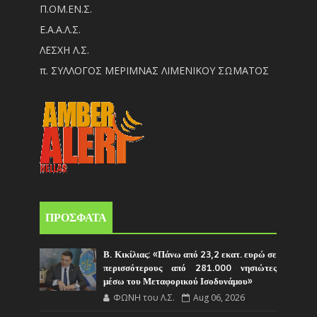
Π.ΟM.EN.Σ.
Ε.Α.Α.Λ.Σ.
ΛΕΣΧΗ Λ.Σ.
π. ΣΥΛΛΟΓΟΣ ΜΕΡΙΜΝΑΣ ΛΙΜΕΝΙΚΟΥ ΣΩΜΑΤΟΣ
ΠΡΟΣΦΑΤΑ
Β. Κικίλιας: «Πάνω από 23,2 εκατ. ευρώ σε
περισσότερους από 281.000 νησιώτες
μέσω του Μεταφορικού Ισοδυνάμου»
ΦΩΝΗ του Λ.Σ.
Aug 06, 2026