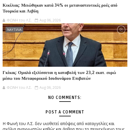
Κικίλιας: Μειώθηκαν κατά 34% οι μεταναστευτικές ροές από
Τουρκία και Λιβύη
ΦΩΝΗ του Λ.Σ.
Aug 06, 2026
ΝΑΥΤΙΛΙΑ
Γκίκας: Ομαλά εξελίσσεται η καταβολή των 23,2 εκατ. ευρώ
μέσω του Μεταφορικού Ισοδυνάμου Επιβατών
ΦΩΝΗ του Λ.Σ.
Aug 06, 2026
NO COMMENTS:
POST A COMMENT
Η Φωνή του Λ.Σ. δεν υιοθετεί απόψεις από καταγγελίες και
σχόλια αναγνωστών καθώς και άρθρα που το περιεχόμενο τους