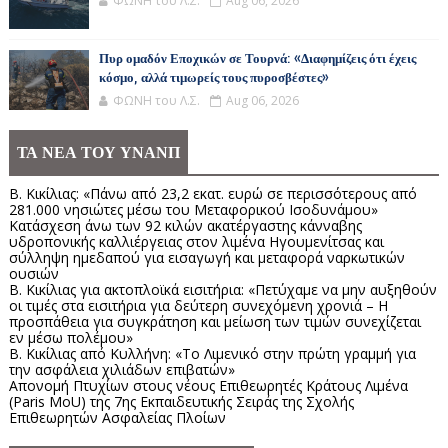
ΦΩΝΗ του Λ.Σ.
Aug 06, 2026
Πυρ ομαδόν Εποχικών σε Τουρνά: «Διαφημίζεις ότι έχεις
κόσμο, αλλά τιμωρείς τους πυροσβέστες»
ΦΩΝΗ του Λ.Σ.
Aug 06, 2026
ΤΑ ΝΕΑ ΤΟΥ ΥΝΑΝΠ
Β. Κικίλιας: «Πάνω από 23,2 εκατ. ευρώ σε περισσότερους από
281.000 νησιώτες μέσω του Μεταφορικού Ισοδυνάμου»
Κατάσχεση άνω των 92 κιλών ακατέργαστης κάνναβης
υδροπονικής καλλιέργειας στον λιμένα Ηγουμενίτσας και
σύλληψη ημεδαπού για εισαγωγή και μεταφορά ναρκωτικών
ουσιών
Β. Κικίλιας για ακτοπλοϊκά εισιτήρια: «Πετύχαμε να μην αυξηθούν
οι τιμές στα εισιτήρια για δεύτερη συνεχόμενη χρονιά – Η
προσπάθεια για συγκράτηση και μείωση των τιμών συνεχίζεται
εν μέσω πολέμου»
Β. Κικίλιας από Κυλλήνη: «Το Λιμενικό στην πρώτη γραμμή για
την ασφάλεια χιλιάδων επιβατών»
Απονομή Πτυχίων στους νέους Επιθεωρητές Κράτους Λιμένα
(Paris MoU) της 7ης Εκπαιδευτικής Σειράς της Σχολής
Επιθεωρητών Ασφαλείας Πλοίων