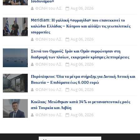
Ισοδυνάμου»
ΦΩΝΗ του Λ.Σ.
Aug 06, 2026
Meridiam: Η γαλλική «σφραγίδα» που επανεκκινεί το
καλώδιο Ελλάδας – Κύπρου και αλλάζει τις γεωπολιτικές
ισορροπίες
ΦΩΝΗ του Λ.Σ.
Aug 06, 2026
Στενά του Ορμούζ: Ιράν και Ομάν συμφώνησαν στη
διαδρομή των πλοίων, εκκρεμούν κρίσιμες λεπτομέρειες
ΦΩΝΗ του Λ.Σ.
Aug 06, 2026
Πυρόπληκτοι: Όλα τα μέτρα στήριξης για Δυτική Αττική και
Βοιωτία – Επιδόματα έως 6.000 ευρώ
ΦΩΝΗ του Λ.Σ.
Aug 06, 2026
Κικίλιας: Μειώθηκαν κατά 34% οι μεταναστευτικές ροές
από Τουρκία και Λιβύη
ΦΩΝΗ του Λ.Σ.
Aug 06, 2026