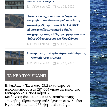
μπαίνουν στο ψυγείο
ΦΩΝΗ του Λ.Σ.
Aug 08, 2026
Πίνακες επιτυχόντων και επιλαχόντων
υποψηφίων του διαγωνισμού απευθείας
κατάταξης Αξιωματικών Λ.Σ.-ΕΛ.ΑΚΤ.
ειδικότητας Υγειονομικού ειδικής
κατηγορίας έτους 2026, προερχόμενων από
ιδιώτες Οδοντιάτρους και Ψυχολόγους
ΦΩΝΗ του Λ.Σ.
Aug 07, 2026
Αποστρατείες στελεχών Λιμενικού Σώματος
- Ελληνικής Ακτοφυλακής
ΦΩΝΗ του Λ.Σ.
Aug 07, 2026
ΤΑ ΝΕΑ ΤΟΥ ΥΝΑΝΠ
Β. Κικίλιας: «Πάνω από 23,2 εκατ. ευρώ σε
περισσότερους από 281.000 νησιώτες μέσω του
Μεταφορικού Ισοδυνάμου»
Κατάσχεση άνω των 92 κιλών ακατέργαστης
κάνναβης υδροπονικής καλλιέργειας στον λιμένα
Ηγουμενίτσας και σύλληψη ημεδαπού για