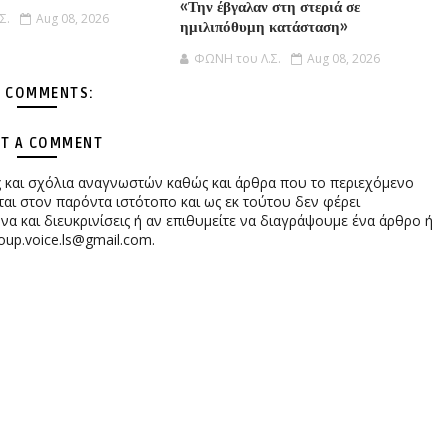
«Την έβγαλαν στη στεριά σε
Σ.
Aug 08, 2026
ημιλιπόθυμη κατάσταση»
ΦΩΝΗ του Λ.Σ.
Aug 08, 2026
 COMMENTS:
T A COMMENT
ες και σχόλια αναγνωστών καθώς και άρθρα που το περιεχόμενο
αι στον παρόντα ιστότοπο και ως εκ τούτου δεν φέρει
 και διευκρινίσεις ή αν επιθυμείτε να διαγράψουμε ένα άρθρο ή
oup.voice.ls@gmail.com.