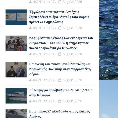
ΦΩΝΗ του Λ.Σ.
Aug 08, 2026
Έβγαλες νέα ταυτότητα; Δεν έχεις
ξεμπερδέψει ακόμα -Αυτούς τους φορείς
πρέπει να ενημερώσεις
ΦΩΝΗ του Λ.Σ.
Aug 08, 2026
Κορυφώνεται η έξοδος των εκδρομέων του
Αυγούστου – Στο 100% η πληρότητα σε
πολλά δρομολόγια για Κυκλάδες
ΦΩΝΗ του Λ.Σ.
Aug 08, 2026
Επίσκεψη του Υφυπουργού Ναυτιλίας και
Νησιωτικής Πολιτικής στον Μητροπολίτη
Λέρου
ΦΩΝΗ του Λ.Σ.
Aug 08, 2026
Σύλληψη για παράβαση του Ν. 3409/2005
στην Κάλυμνο
ΦΩΝΗ του Λ.Σ.
Aug 08, 2026
Εντοπισμός 57 αλλοδαπών στους Καλούς
Λιμένες