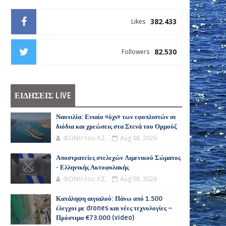
382.433
Likes
82.530
Followers
ΕΙΔΗΣΕΙΣ LIVE
Ναυτιλία: Ενιαίο «όχι» των εφοπλιστών σε
διόδια και χρεώσεις στα Στενά του Ορμούζ
ΦΩΝΗ του Λ.Σ.
Aug 08, 2026
Αποστρατείες στελεχών Λιμενικού Σώματος
- Ελληνικής Ακτοφυλακής
ΦΩΝΗ του Λ.Σ.
Aug 08, 2026
Κατάληψη αιγιαλού: Πάνω από 1.500
έλεγχοι με drones και νέες τεχνολογίες –
Πρόστιμα €73.000 (video)