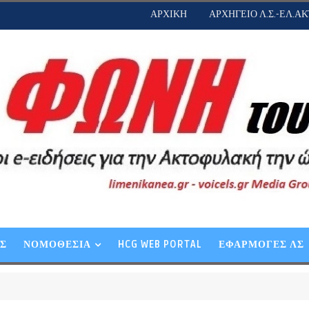
ΑΡΧΙΚΗ
ΑΡΧΗΓΕΙΟ Λ.Σ.-ΕΛ.ΑΚ
ΕΣ
ΝΟΜΟΘΕΣΙΑ
HCG WEB PORTAL
ΕΦΑΡΜΟΓΕΣ ΛΣ