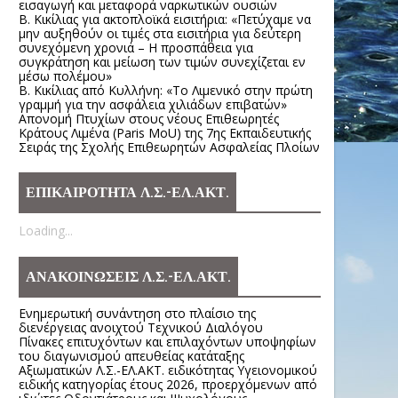
εισαγωγή και μεταφορά ναρκωτικών ουσιών
Β. Κικίλιας για ακτοπλοϊκά εισιτήρια: «Πετύχαμε να
μην αυξηθούν οι τιμές στα εισιτήρια για δεύτερη
συνεχόμενη χρονιά – Η προσπάθεια για
συγκράτηση και μείωση των τιμών συνεχίζεται εν
μέσω πολέμου»
Β. Κικίλιας από Κυλλήνη: «Το Λιμενικό στην πρώτη
γραμμή για την ασφάλεια χιλιάδων επιβατών»
Απονομή Πτυχίων στους νέους Επιθεωρητές
Κράτους Λιμένα (Paris MoU) της 7ης Εκπαιδευτικής
Σειράς της Σχολής Επιθεωρητών Ασφαλείας Πλοίων
ΕΠΙΚΑΙΡΟΤΗΤΑ Λ.Σ.-ΕΛ.ΑΚΤ.
Loading...
ΑΝΑΚΟΙΝΩΣΕΙΣ Λ.Σ.-ΕΛ.ΑΚΤ.
Ενημερωτική συνάντηση στο πλαίσιο της
διενέργειας ανοιχτού Τεχνικού Διαλόγου
Πίνακες επιτυχόντων και επιλαχόντων υποψηφίων
του διαγωνισμού απευθείας κατάταξης
Αξιωματικών Λ.Σ.-ΕΛ.ΑΚΤ. ειδικότητας Υγειονομικού
ειδικής κατηγορίας έτους 2026, προερχόμενων από