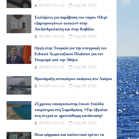
ΦΩΝΗ του Λ.Σ.
Aug 08, 2026
Συλλήψεις για παράβαση του νόμου «Περί
εξαρτησιογόνων ουσιών» στην
Αλεξανδρούπολη και στην Καβάλα
ΦΩΝΗ του Λ.Σ.
Aug 08, 2026
Οργή στην Τουρκία για την υπογραφή του
Ειδικού Χωροταξικού Πλαίσιου για τον
Τουρισμό από την Αθήνα
ΦΩΝΗ του Λ.Σ.
Aug 08, 2026
Προσάραξη ιστιοφόρου σκάφους στο Λαύριο
ΦΩΝΗ του Λ.Σ.
Aug 08, 2026
21χρονος ναυαγοσώστης έσωσε Ιταλίδα
τουρίστρια στη Σαμοθράκη: «Την έβγαλαν
στη στεριά σε ημιλιπόθυμη κατάσταση»
ΦΩΝΗ του Λ.Σ.
Aug 08, 2026
Ποια φάρμακα και καλλυντικά πρέπει να