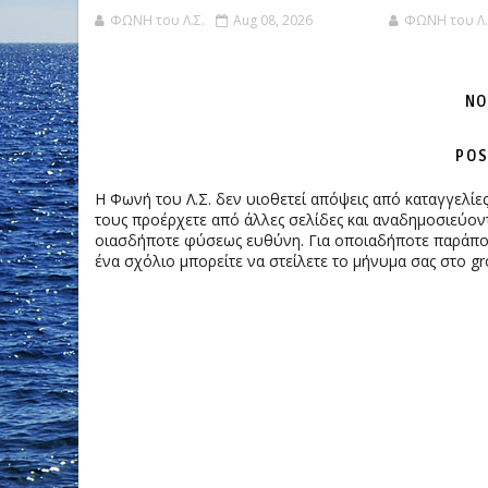
ΦΩΝΗ του Λ.Σ.
Aug 08, 2026
ΦΩΝΗ του Λ.
NO
POS
Η Φωνή του Λ.Σ. δεν υιοθετεί απόψεις από καταγγελί
τους προέρχετε από άλλες σελίδες και αναδημοσιεύοντ
οιασδήποτε φύσεως ευθύνη. Για οποιαδήποτε παράπονα
ένα σχόλιο μπορείτε να στείλετε το μήνυμα σας στο gr