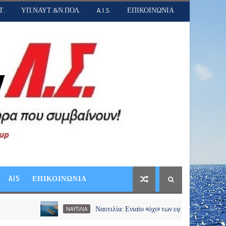
Τ.
ΥΠ.ΝΑΥΤ.&Ν.ΠΟΛ.
A.I.S.
ΕΠΙΚΟΙΝΩΝΙΑ
AIS
ΕΠΙΚΟΙΝΩΝΙΑ
Ναυτιλία: Ενιαίο «όχι» των εφοπλιστών σε διόδια και χρεώ
ΝΑΥΤΙΛΙΑ