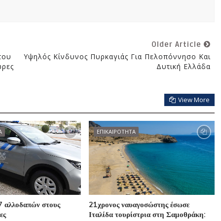
Older Article
του
Υψηλός Κίνδυνος Πυρκαγιάς Για Πελοπόννησο Και
ώρες
Δυτική Ελλάδα
View More
Α
ΕΠΙΚΑΙΡΟΤΗΤΑ
7 αλλοδαπών στους
21χρονος ναυαγοσώστης έσωσε
ες
Ιταλίδα τουρίστρια στη Σαμοθράκη: