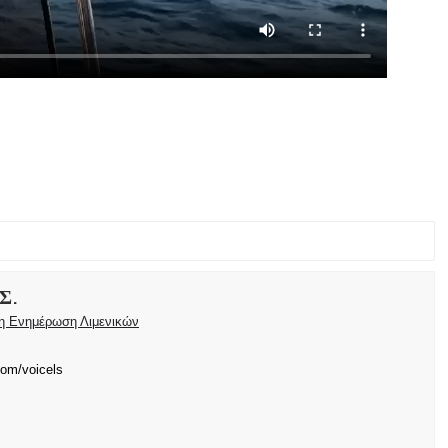
Σ.
ρη Ενημέρωση Λιμενικών
com/voicels