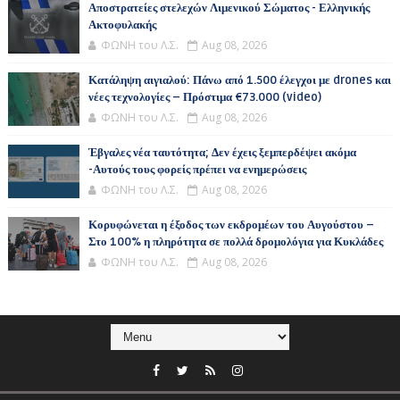
Αποστρατείες στελεχών Λιμενικού Σώματος - Ελληνικής
Ακτοφυλακής
ΦΩΝΗ του Λ.Σ.
Aug 08, 2026
Κατάληψη αιγιαλού: Πάνω από 1.500 έλεγχοι με drones και
νέες τεχνολογίες – Πρόστιμα €73.000 (video)
ΦΩΝΗ του Λ.Σ.
Aug 08, 2026
Έβγαλες νέα ταυτότητα; Δεν έχεις ξεμπερδέψει ακόμα
-Αυτούς τους φορείς πρέπει να ενημερώσεις
ΦΩΝΗ του Λ.Σ.
Aug 08, 2026
Κορυφώνεται η έξοδος των εκδρομέων του Αυγούστου –
Στο 100% η πληρότητα σε πολλά δρομολόγια για Κυκλάδες
ΦΩΝΗ του Λ.Σ.
Aug 08, 2026