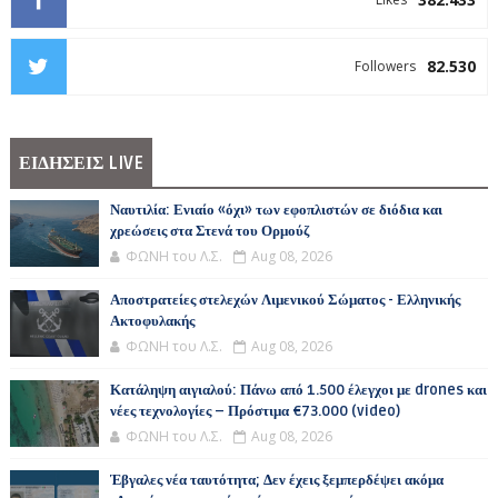
82.530
Followers
ΕΙΔΗΣΕΙΣ LIVE
Ναυτιλία: Ενιαίο «όχι» των εφοπλιστών σε διόδια και
χρεώσεις στα Στενά του Ορμούζ
ΦΩΝΗ του Λ.Σ.
Aug 08, 2026
Αποστρατείες στελεχών Λιμενικού Σώματος - Ελληνικής
Ακτοφυλακής
ΦΩΝΗ του Λ.Σ.
Aug 08, 2026
Κατάληψη αιγιαλού: Πάνω από 1.500 έλεγχοι με drones και
νέες τεχνολογίες – Πρόστιμα €73.000 (video)
ΦΩΝΗ του Λ.Σ.
Aug 08, 2026
Έβγαλες νέα ταυτότητα; Δεν έχεις ξεμπερδέψει ακόμα