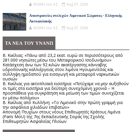
ΦΩΝΗ του Λ.Σ.
Aug 07, 2026
Αποστρατείες στελεχών Λιμενικού Σώματος - Ελληνικής
Ακτοφυλακής
ΦΩΝΗ του Λ.Σ.
Aug 07, 2026
ΤΑ ΝΕΑ ΤΟΥ ΥΝΑΝΠ
Β. Κικίλιας: «Πάνω από 23,2 εκατ. ευρώ σε περισσότερους από
281.000 νησιώτες μέσω του Μεταφορικού Ισοδυνάμου»
Κατάσχεση άνω των 92 κιλών ακατέργαστης κάνναβης
υδροπονικής καλλιέργειας στον λιμένα Ηγουμενίτσας και
σύλληψη ημεδαπού για εισαγωγή και μεταφορά ναρκωτικών
ουσιών
Β. Κικίλιας για ακτοπλοϊκά εισιτήρια: «Πετύχαμε να μην αυξηθούν
οι τιμές στα εισιτήρια για δεύτερη συνεχόμενη χρονιά – Η
προσπάθεια για συγκράτηση και μείωση των τιμών συνεχίζεται
εν μέσω πολέμου»
Β. Κικίλιας από Κυλλήνη: «Το Λιμενικό στην πρώτη γραμμή για
την ασφάλεια χιλιάδων επιβατών»
Απονομή Πτυχίων στους νέους Επιθεωρητές Κράτους Λιμένα
(Paris MoU) της 7ης Εκπαιδευτικής Σειράς της Σχολής
Επιθεωρητών Ασφαλείας Πλοίων