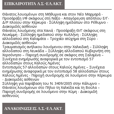
ΕΠΙΚΑΙΡΟΤΗΤΑ Λ.Σ.-ΕΛ.ΑΚΤ.
Θάνατος λουομένων στη Μήθυμνα και στον Νέο Μαρμαρά -
Προσάραξη Ι/Φ σκάφους στη Νάξο - Απαγόρευση απόπλου Ε/Γ-
Δ/Ρ πλοίου στην Κέρκυρα - Σύλληψη ημεδαπών στο Ρέθυμνο -
Διακομιδές ασθενών
Θάνατος λουόμενης στα Χανιά - Προσάραξη Θ/Γ σκάφους στη
Λευκίμμη - Σύλληψη ημεδαπού στην Κυλλήνη - Σύλληψη
αλλοδαπού στη Καλαμάτα – Τροχαίο ατύχημα στη Σύρο -
Διακομιδές ασθενών
Τραυματισμός ανήλικου λουόμενου στην Χαλκιδική – Σύλληψη
αλλοδαπού στη Λευκάδα – Σύλληψη αλλοδαπού Κυβερνήτη στη
Χερσόνησο – Παροχή συνδρομής σε σκάφος στη Σαλαμίνα –
Συνέχεια ενημέρωσης αναφορικά με τον εντοπισμό 57
αλλοδαπών στους Καλούς Λιμένες
Εντοπισμός 57 αλλοδαπών στους Καλούς Λιμένες – Συνέχεια
ενημέρωσης αναφορικά με τον εντοπισμό 58 αλλοδαπών στους
Καλούς Λιμένες - Παροχή συνδρομής σε λουόμενο στην Κέρκυρα
- Διακομιδές ασθενών
Σύλληψη για παράβαση του Ν. 3409/2005 στην Κάλυμνο –
Θάνατος λουόμενων στο Πήλιο τη Χαλκίδα και τη Βούλα –
Παροχή συνδρομής σε λουόμενο στην Κύμη - Διακομιδή
ασθενούς
ΑΝΑΚΟΙΝΩΣΕΙΣ Λ.Σ.-ΕΛ.ΑΚΤ.