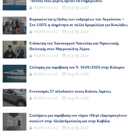
-Αυτούς τους φορείς πρέπει να ενημερώσεις
ΦΩΝΗ του Λ.Σ.
Aug 08, 2026
Κορυφώνεται η έξοδος των εκδρομέων του Αυγούστου –
Στο 100% η πληρότητα σε πολλά δρομολόγια για Κυκλάδες
ΦΩΝΗ του Λ.Σ.
Aug 08, 2026
Επίσκεψη του Υφυπουργού Ναυτιλίας και Νησιωτικής
Πολιτικής στον Μητροπολίτη Λέρου
ΦΩΝΗ του Λ.Σ.
Aug 08, 2026
Σύλληψη για παράβαση του Ν. 3409/2005 στην Κάλυμνο
ΦΩΝΗ του Λ.Σ.
Aug 08, 2026
Εντοπισμός 57 αλλοδαπών στους Καλούς Λιμένες
ΦΩΝΗ του Λ.Σ.
Aug 08, 2026
Συλλήψεις για παράβαση του νόμου «Περί εξαρτησιογόνων
ουσιών» στην Αλεξανδρούπολη και στην Καβάλα
ΦΩΝΗ του Λ.Σ.
Aug 08, 2026