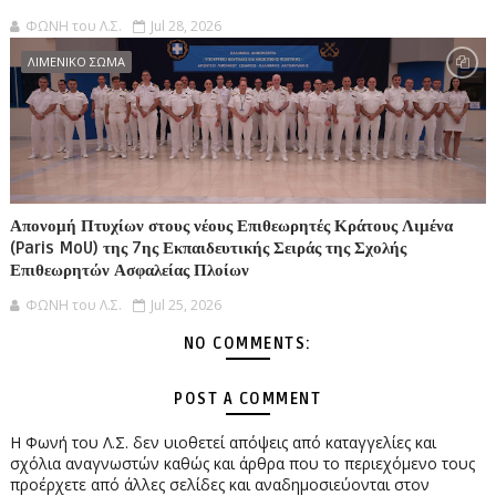
ΦΩΝΗ του Λ.Σ.
Jul 28, 2026
ΛΙΜΕΝΙΚΟ ΣΩΜΑ
Απονομή Πτυχίων στους νέους Επιθεωρητές Κράτους Λιμένα
(Paris MoU) της 7ης Εκπαιδευτικής Σειράς της Σχολής
Επιθεωρητών Ασφαλείας Πλοίων
ΦΩΝΗ του Λ.Σ.
Jul 25, 2026
NO COMMENTS:
POST A COMMENT
Η Φωνή του Λ.Σ. δεν υιοθετεί απόψεις από καταγγελίες και
σχόλια αναγνωστών καθώς και άρθρα που το περιεχόμενο τους
προέρχετε από άλλες σελίδες και αναδημοσιεύονται στον