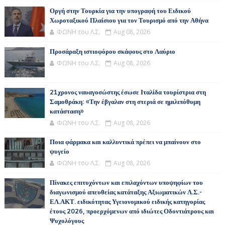
Οργή στην Τουρκία για την υπογραφή του Ειδικού
Χωροταξικού Πλαίσιου για τον Τουρισμό από την Αθήνα
ΦΩΝΗ του Λ.Σ.
Aug 08, 2026
Προσάραξη ιστιοφόρου σκάφους στο Λαύριο
ΦΩΝΗ του Λ.Σ.
Aug 08, 2026
21χρονος ναυαγοσώστης έσωσε Ιταλίδα τουρίστρια στη
Σαμοθράκη: «Την έβγαλαν στη στεριά σε ημιλιπόθυμη
κατάσταση»
ΦΩΝΗ του Λ.Σ.
Aug 08, 2026
Ποια φάρμακα και καλλυντικά πρέπει να μπαίνουν στο
ψυγείο
ΦΩΝΗ του Λ.Σ.
Aug 08, 2026
Πίνακες επιτυχόντων και επιλαχόντων υποψηφίων του
διαγωνισμού απευθείας κατάταξης Αξιωματικών Λ.Σ.-
ΕΛ.ΑΚΤ. ειδικότητας Υγειονομικού ειδικής κατηγορίας
έτους 2026, προερχόμενων από ιδιώτες Οδοντιάτρους και
Ψυχολόγους