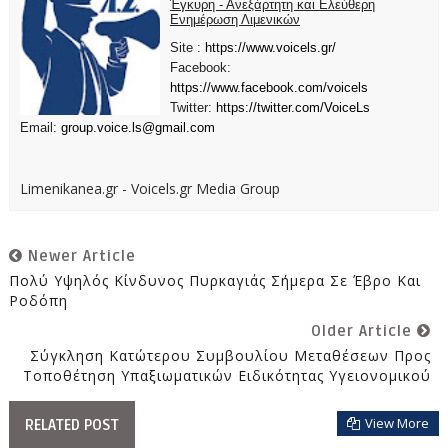
Έγκυρη - Ανεξάρτητη και Ελεύθερη
Ενημέρωση Λιμενικών
Site :
https://www.voicels.gr/
Facebook:
https://www.facebook.com/voicels
Twitter:
https://twitter.com/VoiceLs
Email:
group.voice.ls@gmail.com
Limenikanea.gr - Voicels.gr Media Group
Newer Article
Πολύ Υψηλός Κίνδυνος Πυρκαγιάς Σήμερα Σε Έβρο Και
Ροδόπη
Older Article
Σύγκληση Κατώτερου Συμβουλίου Μεταθέσεων Προς
Τοποθέτηση Υπαξιωματικών Ειδικότητας Υγειονομικού
View More
RELATED POST