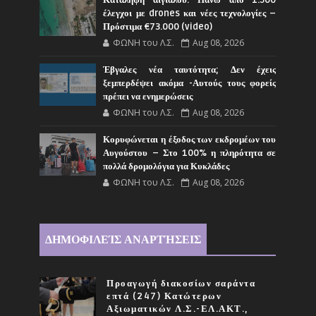
Κατάληψη αιγιαλού: Πάνω από 1.500
έλεγχοι με drones και νέες τεχνολογίες –
Πρόστιμα €73.000 (video)
ΦΩΝΗ του Λ.Σ.
Aug 08, 2026
Έβγαλες νέα ταυτότητα; Δεν έχεις
ξεμπερδέψει ακόμα -Αυτούς τους φορείς
πρέπει να ενημερώσεις
ΦΩΝΗ του Λ.Σ.
Aug 08, 2026
Κορυφώνεται η έξοδος των εκδρομέων του
Αυγούστου – Στο 100% η πληρότητα σε
πολλά δρομολόγια για Κυκλάδες
ΦΩΝΗ του Λ.Σ.
Aug 08, 2026
ΔΗΜΟΦΙΛΕΊΣ ΑΝΑΡΤΉΣΕΙΣ
Προαγωγή διακοσίων σαράντα
επτά (247) Κατώτερων
Αξιωματικών Λ.Σ.-ΕΛ.ΑΚΤ.,