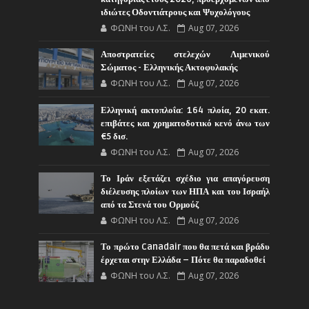
ιδιώτες Οδοντιάτρους και Ψυχολόγους
ΦΩΝΗ του Λ.Σ.
Aug 07, 2026
Αποστρατείες στελεχών Λιμενικού
Σώματος - Ελληνικής Ακτοφυλακής
ΦΩΝΗ του Λ.Σ.
Aug 07, 2026
Ελληνική ακτοπλοΐα: 164 πλοία, 20 εκατ.
επιβάτες και χρηματοδοτικό κενό άνω των
€5 δισ.
ΦΩΝΗ του Λ.Σ.
Aug 07, 2026
Το Ιράν εξετάζει σχέδιο για απαγόρευση
διέλευσης πλοίων των ΗΠΑ και του Ισραήλ
από τα Στενά του Ορμούζ
ΦΩΝΗ του Λ.Σ.
Aug 07, 2026
Το πρώτο Canadair που θα πετά και βράδυ
έρχεται στην Ελλάδα – Πότε θα παραδοθεί
ΦΩΝΗ του Λ.Σ.
Aug 07, 2026