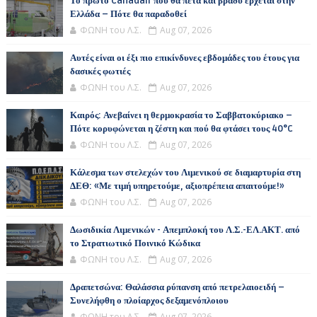
Το πρώτο Canadair που θα πετά και βράδυ έρχεται στην
Ελλάδα – Πότε θα παραδοθεί
ΦΩΝΗ του Λ.Σ.
Aug 07, 2026
Αυτές είναι οι έξι πιο επικίνδυνες εβδομάδες του έτους για
δασικές φωτιές
ΦΩΝΗ του Λ.Σ.
Aug 07, 2026
Καιρός: Ανεβαίνει η θερμοκρασία το Σαββατοκύριακο –
Πότε κορυφώνεται η ζέστη και πού θα φτάσει τους 40°C
ΦΩΝΗ του Λ.Σ.
Aug 07, 2026
Κάλεσμα των στελεχών του Λιμενικού σε διαμαρτυρία στη
ΔΕΘ: «Με τιμή υπηρετούμε, αξιοπρέπεια απαιτούμε!»
ΦΩΝΗ του Λ.Σ.
Aug 07, 2026
Δωσιδικία Λιμενικών - Απεμπλοκή του Λ.Σ.-ΕΛ.ΑΚΤ. από
το Στρατιωτικό Ποινικό Κώδικα
ΦΩΝΗ του Λ.Σ.
Aug 07, 2026
Δραπετσώνα: Θαλάσσια ρύπανση από πετρελαιοειδή –
Συνελήφθη ο πλοίαρχος δεξαμενόπλοιου
ΦΩΝΗ του Λ.Σ.
Aug 07, 2026