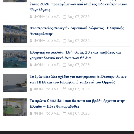
έτους 2026, προερχόμενων από ιδιώτες Οδοντιάτρους και
Ψυχολόγους
ΦΩΝΗ του Λ.Σ.
Aug 07, 2026
Αποστρατείες στελεχών Λιμενικού Σώματος - Ελληνικής
Ακτοφυλακής
ΦΩΝΗ του Λ.Σ.
Aug 07, 2026
Ελληνική ακτοπλοΐα: 164 πλοία, 20 εκατ. επιβάτες και
χρηματοδοτικό κενό άνω των €5 δισ.
ΦΩΝΗ του Λ.Σ.
Aug 07, 2026
Το Ιράν εξετάζει σχέδιο για απαγόρευση διέλευσης πλοίων
των ΗΠΑ και του Ισραήλ από τα Στενά του Ορμούζ
ΦΩΝΗ του Λ.Σ.
Aug 07, 2026
Το πρώτο Canadair που θα πετά και βράδυ έρχεται στην
Ελλάδα – Πότε θα παραδοθεί
ΦΩΝΗ του Λ.Σ.
Aug 07, 2026