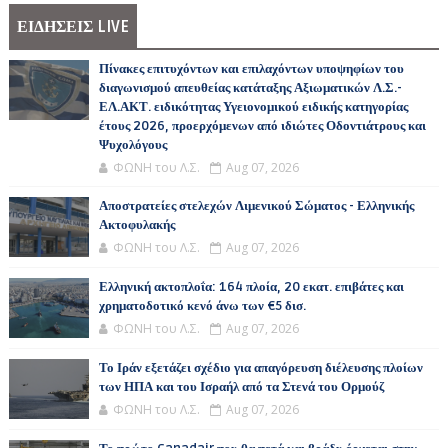
ΕΙΔΗΣΕΙΣ LIVE
Πίνακες επιτυχόντων και επιλαχόντων υποψηφίων του
διαγωνισμού απευθείας κατάταξης Αξιωματικών Λ.Σ.-
ΕΛ.ΑΚΤ. ειδικότητας Υγειονομικού ειδικής κατηγορίας
έτους 2026, προερχόμενων από ιδιώτες Οδοντιάτρους και
Ψυχολόγους
ΦΩΝΗ του Λ.Σ.
Aug 07, 2026
Αποστρατείες στελεχών Λιμενικού Σώματος - Ελληνικής
Ακτοφυλακής
ΦΩΝΗ του Λ.Σ.
Aug 07, 2026
Ελληνική ακτοπλοΐα: 164 πλοία, 20 εκατ. επιβάτες και
χρηματοδοτικό κενό άνω των €5 δισ.
ΦΩΝΗ του Λ.Σ.
Aug 07, 2026
Το Ιράν εξετάζει σχέδιο για απαγόρευση διέλευσης πλοίων
των ΗΠΑ και του Ισραήλ από τα Στενά του Ορμούζ
ΦΩΝΗ του Λ.Σ.
Aug 07, 2026