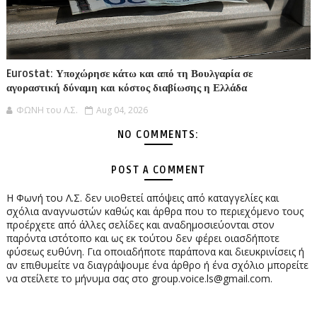
Eurostat: Υποχώρησε κάτω και από τη Βουλγαρία σε
αγοραστική δύναμη και κόστος διαβίωσης η Ελλάδα
ΦΩΝΗ του Λ.Σ.
Aug 04, 2026
NO COMMENTS:
POST A COMMENT
Η Φωνή του Λ.Σ. δεν υιοθετεί απόψεις από καταγγελίες και
σχόλια αναγνωστών καθώς και άρθρα που το περιεχόμενο τους
προέρχετε από άλλες σελίδες και αναδημοσιεύονται στον
παρόντα ιστότοπο και ως εκ τούτου δεν φέρει οιασδήποτε
φύσεως ευθύνη. Για οποιαδήποτε παράπονα και διευκρινίσεις ή
αν επιθυμείτε να διαγράψουμε ένα άρθρο ή ένα σχόλιο μπορείτε
να στείλετε το μήνυμα σας στο group.voice.ls@gmail.com.