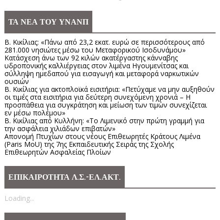
ΤΑ ΝΕΑ ΤΟΥ ΥΝΑΝΠ
Β. Κικίλιας: «Πάνω από 23,2 εκατ. ευρώ σε περισσότερους από
281.000 νησιώτες μέσω του Μεταφορικού Ισοδυνάμου»
Κατάσχεση άνω των 92 κιλών ακατέργαστης κάνναβης
υδροπονικής καλλιέργειας στον λιμένα Ηγουμενίτσας και
σύλληψη ημεδαπού για εισαγωγή και μεταφορά ναρκωτικών
ουσιών
Β. Κικίλιας για ακτοπλοϊκά εισιτήρια: «Πετύχαμε να μην αυξηθούν
οι τιμές στα εισιτήρια για δεύτερη συνεχόμενη χρονιά – Η
προσπάθεια για συγκράτηση και μείωση των τιμών συνεχίζεται
εν μέσω πολέμου»
Β. Κικίλιας από Κυλλήνη: «Το Λιμενικό στην πρώτη γραμμή για
την ασφάλεια χιλιάδων επιβατών»
Απονομή Πτυχίων στους νέους Επιθεωρητές Κράτους Λιμένα
(Paris MoU) της 7ης Εκπαιδευτικής Σειράς της Σχολής
Επιθεωρητών Ασφαλείας Πλοίων
ΕΠΙΚΑΙΡΟΤΗΤΑ Λ.Σ.-ΕΛ.ΑΚΤ.
Loading...