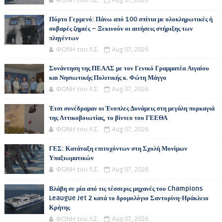
Πόρτο Γερμενό: Πάνω από 100 σπίτια με ολοκληρωτικές ή
σοβαρές ζημιές – Ξεκινούν οι αιτήσεις στήριξης των
πληγέντων
ΦΩΝΗ του Λ.Σ.
Aug 07, 2026
Συνάντηση της ΠΕΑΛΣ με τον Γενικό Γραμματέα Αιγαίου
και Νησιωτικής Πολιτικής κ. Φώτη Μάγγο
ΦΩΝΗ του Λ.Σ.
Aug 07, 2026
Έτσι συνέδραμαν οι Ένοπλες Δυνάμεις στη μεγάλη πυρκαγιά
της Αττικοβοιωτίας, το βίντεο του ΓΕΕΘΑ
ΦΩΝΗ του Λ.Σ.
Aug 07, 2026
ΓΕΣ: Κατάταξη επιτυχόντων στη Σχολή Μονίμων
Υπαξιωματικών
ΦΩΝΗ του Λ.Σ.
Aug 07, 2026
Βλάβη σε μία από τις τέσσερις μηχανές του Champions
Leaugue Jet 2 κατά το δρομολόγιο Σαντορίνη-Ηράκλειο
Κρήτης
ΦΩΝΗ του Λ.Σ.
Aug 07, 2026