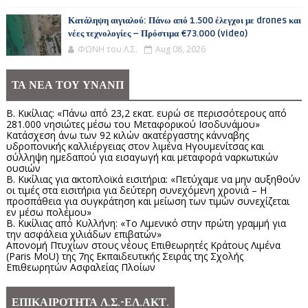
Κατάληψη αιγιαλού: Πάνω από 1.500 έλεγχοι με drones και
νέες τεχνολογίες – Πρόστιμα €73.000 (video)
ΦΩΝΗ του Λ.Σ.
Aug 08, 2026
ΤΑ ΝΕΑ ΤΟΥ ΥΝΑΝΠ
Β. Κικίλιας: «Πάνω από 23,2 εκατ. ευρώ σε περισσότερους από
281.000 νησιώτες μέσω του Μεταφορικού Ισοδυνάμου»
Κατάσχεση άνω των 92 κιλών ακατέργαστης κάνναβης
υδροπονικής καλλιέργειας στον λιμένα Ηγουμενίτσας και
σύλληψη ημεδαπού για εισαγωγή και μεταφορά ναρκωτικών
ουσιών
Β. Κικίλιας για ακτοπλοϊκά εισιτήρια: «Πετύχαμε να μην αυξηθούν
οι τιμές στα εισιτήρια για δεύτερη συνεχόμενη χρονιά – Η
προσπάθεια για συγκράτηση και μείωση των τιμών συνεχίζεται
εν μέσω πολέμου»
Β. Κικίλιας από Κυλλήνη: «Το Λιμενικό στην πρώτη γραμμή για
την ασφάλεια χιλιάδων επιβατών»
Απονομή Πτυχίων στους νέους Επιθεωρητές Κράτους Λιμένα
(Paris MoU) της 7ης Εκπαιδευτικής Σειράς της Σχολής
Επιθεωρητών Ασφαλείας Πλοίων
ΕΠΙΚΑΙΡΟΤΗΤΑ Λ.Σ.-ΕΛ.ΑΚΤ.