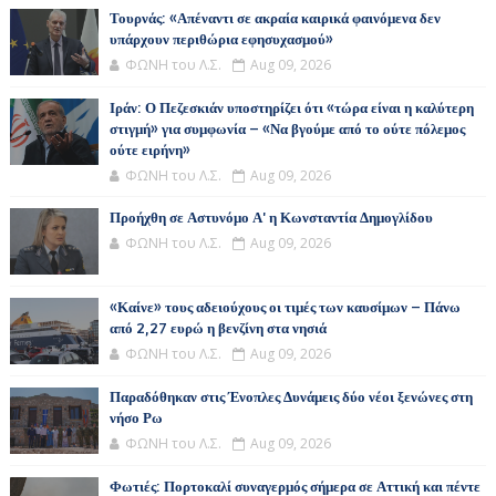
Τουρνάς: «Απέναντι σε ακραία καιρικά φαινόμενα δεν
υπάρχουν περιθώρια εφησυχασμού»
ΦΩΝΗ του Λ.Σ.
Aug 09, 2026
Ιράν: Ο Πεζεσκιάν υποστηρίζει ότι «τώρα είναι η καλύτερη
στιγμή» για συμφωνία – «Να βγούμε από το ούτε πόλεμος
ούτε ειρήνη»
ΦΩΝΗ του Λ.Σ.
Aug 09, 2026
Προήχθη σε Αστυνόμο Α' η Κωνσταντία Δημογλίδου
ΦΩΝΗ του Λ.Σ.
Aug 09, 2026
«Καίνε» τους αδειούχους οι τιμές των καυσίμων – Πάνω
από 2,27 ευρώ η βενζίνη στα νησιά
ΦΩΝΗ του Λ.Σ.
Aug 09, 2026
Παραδόθηκαν στις Ένοπλες Δυνάμεις δύο νέοι ξενώνες στη
νήσο Ρω
ΦΩΝΗ του Λ.Σ.
Aug 09, 2026
Φωτιές: Πορτοκαλί συναγερμός σήμερα σε Αττική και πέντε