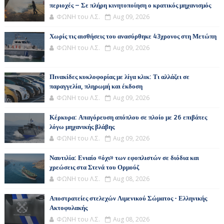
περιοχές – Σε πλήρη κινητοποίηση ο κρατικός μηχανισμός
ΦΩΝΗ του Λ.Σ.
Aug 09, 2026
Χωρίς τις αισθήσεις του ανασύρθηκε 43χρονος στη Μετώπη
ΦΩΝΗ του Λ.Σ.
Aug 09, 2026
Πινακίδες κυκλοφορίας με λίγα κλικ: Τι αλλάζει σε
παραγγελία, πληρωμή και έκδοση
ΦΩΝΗ του Λ.Σ.
Aug 09, 2026
Κέρκυρα: Απαγόρευση απόπλου σε πλοίο με 26 επιβάτες
λόγω μηχανικής βλάβης
ΦΩΝΗ του Λ.Σ.
Aug 09, 2026
Ναυτιλία: Ενιαίο «όχι» των εφοπλιστών σε διόδια και
χρεώσεις στα Στενά του Ορμούζ
ΦΩΝΗ του Λ.Σ.
Aug 08, 2026
Αποστρατείες στελεχών Λιμενικού Σώματος - Ελληνικής
Ακτοφυλακής
ΦΩΝΗ του Λ.Σ.
Aug 08, 2026