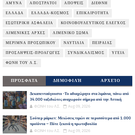
ΑΜΥΝΑ
ΑΠΟΣΤΡΑΤΟΙ
ΑΠΟΨΕΙΣ
ΔΙΕΘΝΗ
ΕΛΛΑΔΑ
ΕΛΛΑΔΑ-ΚΟΣΜΟΣ
ΕΠΙΚΑΙΡΟΤΗΤΑ
ΕΣΩΤΕΡΙΚΗ ΑΣΦΑΛΕΙΑ
ΚΟΙΝΟΒΟΥΛΕΥΤΙΚΟΣ ΕΛΕΓΧΟΣ
ΛΙΜΕΝΙΚΕΣ ΑΡΧΕΣ
ΛΙΜΕΝΙΚΟ ΣΩΜΑ
ΜΕΡΙΜΝΑ ΠΡΟΣΩΠΙΚΟΥ
ΝΑΥΤΙΛΙΑ
ΠΕΙΡΑΙΑΣ
ΠΡΟΣΛΗΨΕΙΣ-ΠΡΟΑΓΩΓΕΣ
ΣΥΝΔΙΚΑΛΙΣΜΟΣ
ΥΓΕΙΑ
ΦΩΝΗ ΤΟΥ Λ.Σ.
ΠΡΌΣΦΑΤΑ
ΔΗΜΟΦΙΛΉ
ΑΡΧΕΊΟ
Δεκαπενταύγουστο -Το αδιαχώρητο στα λιμάνια, πάνω από
34.000 ταξιδιώτες αναχωρούν σήμερα από την Αττική
ΦΩΝΗ του Λ.Σ.
Aug 09, 2026
Σούπερ μάρκετ: Μειώσεις τιμών σε περισσότερα από 1.000
προϊόντα – Πότε ξεκινά η πρωτοβουλία
ΦΩΝΗ του Λ.Σ.
Aug 09, 2026