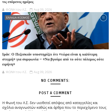
τις επόμενες ημέρες
ΦΩΝΗ του Λ.Σ.
Aug 09, 2026
ΕΛΛΑΔΑ-ΚΟΣΜΟΣ
Ιράν: Ο Πεζεσκιάν υποστηρίζει ότι «τώρα είναι η καλύτερη
στιγμή» για συμφωνία – «Να βγούμε από το ούτε πόλεμος ούτε
ειρήνη»
ΦΩΝΗ του Λ.Σ.
Aug 09, 2026
NO COMMENTS:
POST A COMMENT
Η Φωνή του Λ.Σ. δεν υιοθετεί απόψεις από καταγγελίες και
σχόλια αναγνωστών καθώς και άρθρα που το περιεχόμενο τους