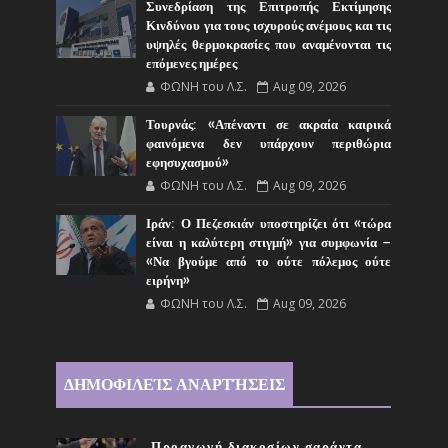
Συνεδρίαση της Επιτροπής Εκτίμησης
Κινδύνου για τους ισχυρούς ανέμους και τις
υψηλές θερμοκρασίες που αναμένονται τις
επόμενες ημέρες
ΦΩΝΗ του Λ.Σ.
Aug 09, 2026
Τουρνάς: «Απέναντι σε ακραία καιρικά
φαινόμενα δεν υπάρχουν περιθώρια
εφησυχασμού»
ΦΩΝΗ του Λ.Σ.
Aug 09, 2026
Ιράν: Ο Πεζεσκιάν υποστηρίζει ότι «τώρα
είναι η καλύτερη στιγμή» για συμφωνία –
«Να βγούμε από το ούτε πόλεμος ούτε
ειρήνη»
ΦΩΝΗ του Λ.Σ.
Aug 09, 2026
ΔΗΜΟΦΙΛΕΊΣ ΑΝΑΡΤΉΣΕΙΣ
Προαγωγή διακοσίων σαράντα