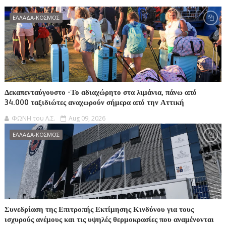
ΕΛΛΑΔΑ-ΚΟΣΜΟΣ
Δεκαπενταύγουστο -Το αδιαχώρητο στα λιμάνια, πάνω από
34.000 ταξιδιώτες αναχωρούν σήμερα από την Αττική
ΦΩΝΗ του Λ.Σ.
Aug 09, 2026
ΕΛΛΑΔΑ-ΚΟΣΜΟΣ
Συνεδρίαση της Επιτροπής Εκτίμησης Κινδύνου για τους
ισχυρούς ανέμους και τις υψηλές θερμοκρασίες που αναμένονται