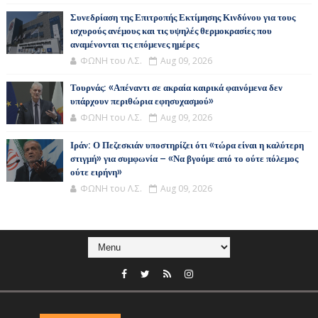
Συνεδρίαση της Επιτροπής Εκτίμησης Κινδύνου για τους
ισχυρούς ανέμους και τις υψηλές θερμοκρασίες που
αναμένονται τις επόμενες ημέρες
ΦΩΝΗ του Λ.Σ.
Aug 09, 2026
Τουρνάς: «Απέναντι σε ακραία καιρικά φαινόμενα δεν
υπάρχουν περιθώρια εφησυχασμού»
ΦΩΝΗ του Λ.Σ.
Aug 09, 2026
Ιράν: Ο Πεζεσκιάν υποστηρίζει ότι «τώρα είναι η καλύτερη
στιγμή» για συμφωνία – «Να βγούμε από το ούτε πόλεμος
ούτε ειρήνη»
ΦΩΝΗ του Λ.Σ.
Aug 09, 2026