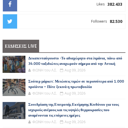
382.433
Likes
82.530
Followers
ΕΙΔΗΣΕΙΣ LIVE
Δεκαπενταύγουστο -Το αδιαχώρητο στα λιμάνια, πάνω από
34.000 ταξιδιώτες αναχωρούν σήμερα από την Αττική
ΦΩΝΗ του Λ.Σ.
Aug 09, 2026
Σούπερ μάρκετ: Μειώσεις τιμών σε περισσότερα από 1.000
προϊόντα – Πότε ξεκινά η πρωτοβουλία
ΦΩΝΗ του Λ.Σ.
Aug 09, 2026
Συνεδρίαση της Επιτροπής Εκτίμησης Κινδύνου για τους
ισχυρούς ανέμους και τις υψηλές θερμοκρασίες που
αναμένονται τις επόμενες ημέρες
ΦΩΝΗ του Λ.Σ.
Aug 09, 2026