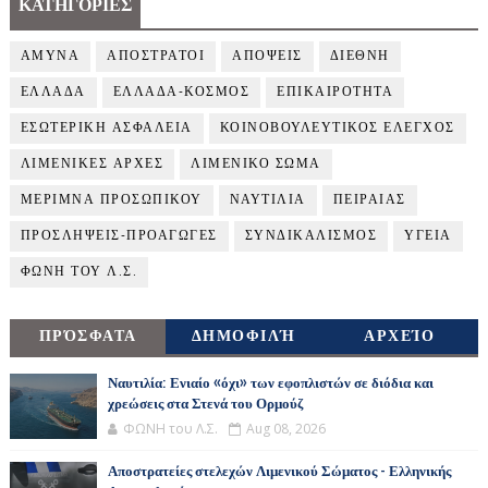
ΚΑΤΗΓΟΡΙΕΣ
ΑΜΥΝΑ
ΑΠΟΣΤΡΑΤΟΙ
ΑΠΟΨΕΙΣ
ΔΙΕΘΝΗ
ΕΛΛΑΔΑ
ΕΛΛΑΔΑ-ΚΟΣΜΟΣ
ΕΠΙΚΑΙΡΟΤΗΤΑ
ΕΣΩΤΕΡΙΚΗ ΑΣΦΑΛΕΙΑ
ΚΟΙΝΟΒΟΥΛΕΥΤΙΚΟΣ ΕΛΕΓΧΟΣ
ΛΙΜΕΝΙΚΕΣ ΑΡΧΕΣ
ΛΙΜΕΝΙΚΟ ΣΩΜΑ
ΜΕΡΙΜΝΑ ΠΡΟΣΩΠΙΚΟΥ
ΝΑΥΤΙΛΙΑ
ΠΕΙΡΑΙΑΣ
ΠΡΟΣΛΗΨΕΙΣ-ΠΡΟΑΓΩΓΕΣ
ΣΥΝΔΙΚΑΛΙΣΜΟΣ
ΥΓΕΙΑ
ΦΩΝΗ ΤΟΥ Λ.Σ.
ΠΡΌΣΦΑΤΑ
ΔΗΜΟΦΙΛΉ
ΑΡΧΕΊΟ
Ναυτιλία: Ενιαίο «όχι» των εφοπλιστών σε διόδια και
χρεώσεις στα Στενά του Ορμούζ
ΦΩΝΗ του Λ.Σ.
Aug 08, 2026
Αποστρατείες στελεχών Λιμενικού Σώματος - Ελληνικής