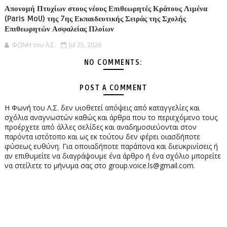
Απονομή Πτυχίων στους νέους Επιθεωρητές Κράτους Λιμένα
(Paris MoU) της 7ης Εκπαιδευτικής Σειράς της Σχολής
Επιθεωρητών Ασφαλείας Πλοίων
ΦΩΝΗ του Λ.Σ.
Jul 25, 2026
NO COMMENTS:
POST A COMMENT
Η Φωνή του Λ.Σ. δεν υιοθετεί απόψεις από καταγγελίες και
σχόλια αναγνωστών καθώς και άρθρα που το περιεχόμενο τους
προέρχετε από άλλες σελίδες και αναδημοσιεύονται στον
παρόντα ιστότοπο και ως εκ τούτου δεν φέρει οιασδήποτε
φύσεως ευθύνη. Για οποιαδήποτε παράπονα και διευκρινίσεις ή
αν επιθυμείτε να διαγράψουμε ένα άρθρο ή ένα σχόλιο μπορείτε
να στείλετε το μήνυμα σας στο group.voice.ls@gmail.com.