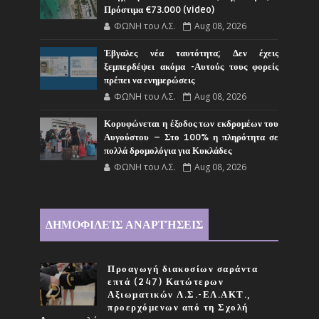
Πρόστιμα €73.000 (video)
ΦΩΝΗ του Λ.Σ.
Aug 08, 2026
Έβγαλες νέα ταυτότητα; Δεν έχεις
ξεμπερδέψει ακόμα -Αυτούς τους φορείς
πρέπει να ενημερώσεις
ΦΩΝΗ του Λ.Σ.
Aug 08, 2026
Κορυφώνεται η έξοδος των εκδρομέων του
Αυγούστου – Στο 100% η πληρότητα σε
πολλά δρομολόγια για Κυκλάδες
ΦΩΝΗ του Λ.Σ.
Aug 08, 2026
ΔΗΜΟΦΙΛΕΊΣ ΑΝΑΡΤΉΣΕΙΣ
Προαγωγή διακοσίων σαράντα
επτά (247) Κατώτερων
Αξιωματικών Λ.Σ.-ΕΛ.ΑΚΤ.,
προερχόμενων από τη Σχολή