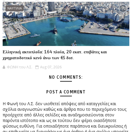
ΝΑΥΤΙΛΙΑ
Ελληνική ακτοπλοΐα: 164 πλοία, 20 εκατ. επιβάτες και
χρηματοδοτικό κενό άνω των €5 δισ.
ΦΩΝΗ του Λ.Σ.
Aug 07, 2026
NO COMMENTS:
POST A COMMENT
Η Φωνή του Λ.Σ. δεν υιοθετεί απόψεις από καταγγελίες και
σχόλια αναγνωστών καθώς και άρθρα που το περιεχόμενο τους
προέρχετε από άλλες σελίδες και αναδημοσιεύονται στον
παρόντα ιστότοπο και ως εκ τούτου δεν φέρει οιασδήποτε
φύσεως ευθύνη. Για οποιαδήποτε παράπονα και διευκρινίσεις ή
αν επιθυμείτε να διαγράψουμε ένα άρθρο ή ένα σχόλιο μπορείτε