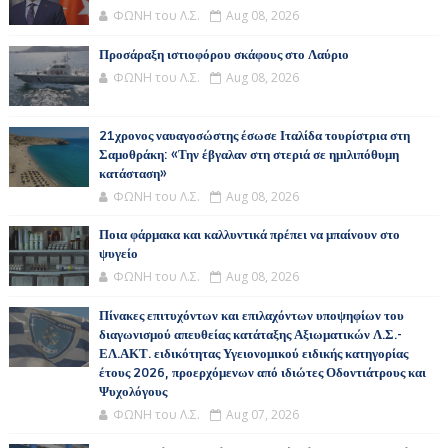
ΦΩΝΗ του Λ.Σ.
Aug 08, 2026
Προσάραξη ιστιοφόρου σκάφους στο Λαύριο
ΦΩΝΗ του Λ.Σ.
Aug 08, 2026
21χρονος ναυαγοσώστης έσωσε Ιταλίδα τουρίστρια στη
Σαμοθράκη: «Την έβγαλαν στη στεριά σε ημιλιπόθυμη
κατάσταση»
ΦΩΝΗ του Λ.Σ.
Aug 08, 2026
Ποια φάρμακα και καλλυντικά πρέπει να μπαίνουν στο
ψυγείο
ΦΩΝΗ του Λ.Σ.
Aug 08, 2026
Πίνακες επιτυχόντων και επιλαχόντων υποψηφίων του
διαγωνισμού απευθείας κατάταξης Αξιωματικών Λ.Σ.-
ΕΛ.ΑΚΤ. ειδικότητας Υγειονομικού ειδικής κατηγορίας
έτους 2026, προερχόμενων από ιδιώτες Οδοντιάτρους και
Ψυχολόγους
ΦΩΝΗ του Λ.Σ.
Aug 07, 2026