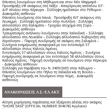
Θάνατος λουομένων στη Μήθυμνα και στον Νέο Μαρμαρά -
Προσάραξη Ι/Φ σκάφους στη Νάξο - Απαγόρευση απόπλου Ε/Γ-
Δ/Ρ πλοίου στην Κέρκυρα - Σύλληψη ημεδαπών στο Ρέθυμνο -
Διακομιδές ασθενών
Θάνατος λουόμενης στα Χανιά - Προσάραξη Θ/Γ σκάφους στη
Λευκίμμη - Σύλληψη ημεδαπού στην Κυλλήνη - Σύλληψη
αλλοδαπού στη Καλαμάτα – Τροχαίο ατύχημα στη Σύρο -
Διακομιδές ασθενών
Τραυματισμός ανήλικου λουόμενου στην Χαλκιδική – Σύλληψη
αλλοδαπού στη Λευκάδα – Σύλληψη αλλοδαπού Κυβερνήτη στη
Χερσόνησο – Παροχή συνδρομής σε σκάφος στη Σαλαμίνα –
Συνέχεια ενημέρωσης αναφορικά με τον εντοπισμό 57
αλλοδαπών στους Καλούς Λιμένες
Εντοπισμός 57 αλλοδαπών στους Καλούς Λιμένες – Συνέχεια
ενημέρωσης αναφορικά με τον εντοπισμό 58 αλλοδαπών στους
Καλούς Λιμένες - Παροχή συνδρομής σε λουόμενο στην Κέρκυρα
- Διακομιδές ασθενών
Σύλληψη για παράβαση του Ν. 3409/2005 στην Κάλυμνο –
Θάνατος λουόμενων στο Πήλιο τη Χαλκίδα και τη Βούλα –
Παροχή συνδρομής σε λουόμενο στην Κύμη - Διακομιδή
ασθενούς
ΑΝΑΚΟΙΝΩΣΕΙΣ Λ.Σ.-ΕΛ.ΑΚΤ.
Αίτηση χορήγησης παράτασης κατ΄ εξαίρεση αδείας στο σκάφος
‘’SHORE EASE’’ (OFFICIAL NUMBER 304678) Αγγλικού