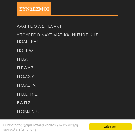
ΣΥΝΔΕΣΜΟΙ
ΑΡΧΗΓΕΙΟ Λ.Σ.- ΕΛ.ΑΚΤ
ΥΠΟΥΡΓΕΙΟ ΝΑΥΤΙΛΙΑΣ ΚΑΙ ΝΗΣΙΩΤΙΚΗΣ
ΠΟΛΙΤΙΚΗΣ
ΠΟΕΠΛΣ
Π.Ο.Λ.
Π.Ε.Α.Λ.Σ.
Π.Ο.ΑΣ.Υ.
Π.Ο.ΑΞΙ.Α.
Π.Ο.Ε.ΠΥ.Σ.
Ε.Α.Π.Σ.
Π.ΟM.EN.Σ.
Ε.Α.Α.Λ.Σ.
Ο ιστότοπος χρησιμοποιεί cookies για καλύτερη
Δέχομαι
ΛΕΣΧΗ Λ.Σ.
εμπειρία πλοήγησης