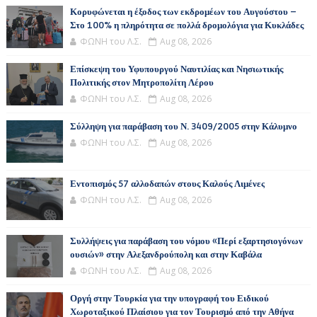
Κορυφώνεται η έξοδος των εκδρομέων του Αυγούστου –
Στο 100% η πληρότητα σε πολλά δρομολόγια για Κυκλάδες
ΦΩΝΗ του Λ.Σ.
Aug 08, 2026
Επίσκεψη του Υφυπουργού Ναυτιλίας και Νησιωτικής
Πολιτικής στον Μητροπολίτη Λέρου
ΦΩΝΗ του Λ.Σ.
Aug 08, 2026
Σύλληψη για παράβαση του Ν. 3409/2005 στην Κάλυμνο
ΦΩΝΗ του Λ.Σ.
Aug 08, 2026
Εντοπισμός 57 αλλοδαπών στους Καλούς Λιμένες
ΦΩΝΗ του Λ.Σ.
Aug 08, 2026
Συλλήψεις για παράβαση του νόμου «Περί εξαρτησιογόνων
ουσιών» στην Αλεξανδρούπολη και στην Καβάλα
ΦΩΝΗ του Λ.Σ.
Aug 08, 2026
Οργή στην Τουρκία για την υπογραφή του Ειδικού
Χωροταξικού Πλαίσιου για τον Τουρισμό από την Αθήνα