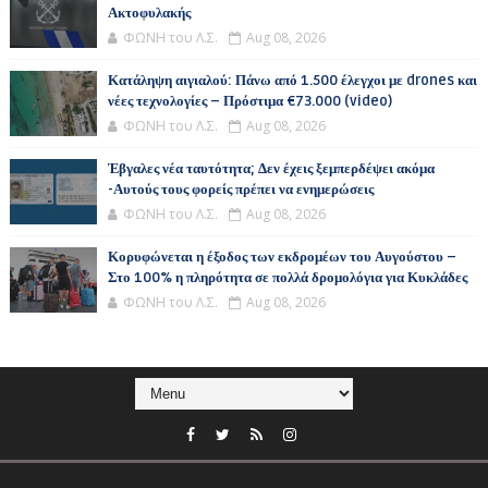
Ακτοφυλακής
ΦΩΝΗ του Λ.Σ.
Aug 08, 2026
Κατάληψη αιγιαλού: Πάνω από 1.500 έλεγχοι με drones και
νέες τεχνολογίες – Πρόστιμα €73.000 (video)
ΦΩΝΗ του Λ.Σ.
Aug 08, 2026
Έβγαλες νέα ταυτότητα; Δεν έχεις ξεμπερδέψει ακόμα
-Αυτούς τους φορείς πρέπει να ενημερώσεις
ΦΩΝΗ του Λ.Σ.
Aug 08, 2026
Κορυφώνεται η έξοδος των εκδρομέων του Αυγούστου –
Στο 100% η πληρότητα σε πολλά δρομολόγια για Κυκλάδες
ΦΩΝΗ του Λ.Σ.
Aug 08, 2026