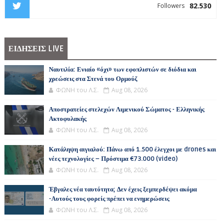
82.530
Followers
ΕΙΔΗΣΕΙΣ LIVE
Ναυτιλία: Ενιαίο «όχι» των εφοπλιστών σε διόδια και
χρεώσεις στα Στενά του Ορμούζ
ΦΩΝΗ του Λ.Σ.
Aug 08, 2026
Αποστρατείες στελεχών Λιμενικού Σώματος - Ελληνικής
Ακτοφυλακής
ΦΩΝΗ του Λ.Σ.
Aug 08, 2026
Κατάληψη αιγιαλού: Πάνω από 1.500 έλεγχοι με drones και
νέες τεχνολογίες – Πρόστιμα €73.000 (video)
ΦΩΝΗ του Λ.Σ.
Aug 08, 2026
Έβγαλες νέα ταυτότητα; Δεν έχεις ξεμπερδέψει ακόμα
-Αυτούς τους φορείς πρέπει να ενημερώσεις
ΦΩΝΗ του Λ.Σ.
Aug 08, 2026