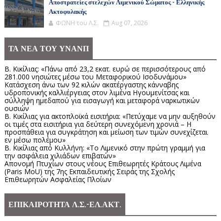
Αποστρατείες στελεχών Λιμενικού Σώματος - Ελληνικής
Ακτοφυλακής
ΦΩΝΗ του Λ.Σ.
Aug 07, 2026
ΤΑ ΝΕΑ ΤΟΥ ΥΝΑΝΠ
Β. Κικίλιας: «Πάνω από 23,2 εκατ. ευρώ σε περισσότερους από
281.000 νησιώτες μέσω του Μεταφορικού Ισοδυνάμου»
Κατάσχεση άνω των 92 κιλών ακατέργαστης κάνναβης
υδροπονικής καλλιέργειας στον λιμένα Ηγουμενίτσας και
σύλληψη ημεδαπού για εισαγωγή και μεταφορά ναρκωτικών
ουσιών
Β. Κικίλιας για ακτοπλοϊκά εισιτήρια: «Πετύχαμε να μην αυξηθούν
οι τιμές στα εισιτήρια για δεύτερη συνεχόμενη χρονιά – Η
προσπάθεια για συγκράτηση και μείωση των τιμών συνεχίζεται
εν μέσω πολέμου»
Β. Κικίλιας από Κυλλήνη: «Το Λιμενικό στην πρώτη γραμμή για
την ασφάλεια χιλιάδων επιβατών»
Απονομή Πτυχίων στους νέους Επιθεωρητές Κράτους Λιμένα
(Paris MoU) της 7ης Εκπαιδευτικής Σειράς της Σχολής
Επιθεωρητών Ασφαλείας Πλοίων
ΕΠΙΚΑΙΡΟΤΗΤΑ Λ.Σ.-ΕΛ.ΑΚΤ.