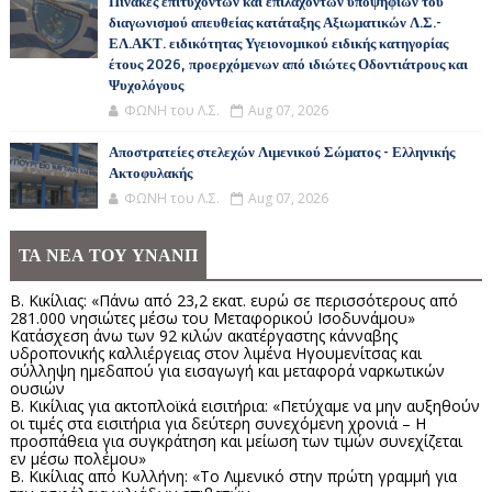
Πίνακες επιτυχόντων και επιλαχόντων υποψηφίων του
διαγωνισμού απευθείας κατάταξης Αξιωματικών Λ.Σ.-
ΕΛ.ΑΚΤ. ειδικότητας Υγειονομικού ειδικής κατηγορίας
έτους 2026, προερχόμενων από ιδιώτες Οδοντιάτρους και
Ψυχολόγους
ΦΩΝΗ του Λ.Σ.
Aug 07, 2026
Αποστρατείες στελεχών Λιμενικού Σώματος - Ελληνικής
Ακτοφυλακής
ΦΩΝΗ του Λ.Σ.
Aug 07, 2026
ΤΑ ΝΕΑ ΤΟΥ ΥΝΑΝΠ
Β. Κικίλιας: «Πάνω από 23,2 εκατ. ευρώ σε περισσότερους από
281.000 νησιώτες μέσω του Μεταφορικού Ισοδυνάμου»
Κατάσχεση άνω των 92 κιλών ακατέργαστης κάνναβης
υδροπονικής καλλιέργειας στον λιμένα Ηγουμενίτσας και
σύλληψη ημεδαπού για εισαγωγή και μεταφορά ναρκωτικών
ουσιών
Β. Κικίλιας για ακτοπλοϊκά εισιτήρια: «Πετύχαμε να μην αυξηθούν
οι τιμές στα εισιτήρια για δεύτερη συνεχόμενη χρονιά – Η
προσπάθεια για συγκράτηση και μείωση των τιμών συνεχίζεται
εν μέσω πολέμου»
Β. Κικίλιας από Κυλλήνη: «Το Λιμενικό στην πρώτη γραμμή για