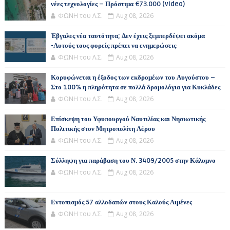
νέες τεχνολογίες – Πρόστιμα €73.000 (video)
ΦΩΝΗ του Λ.Σ.
Aug 08, 2026
Έβγαλες νέα ταυτότητα; Δεν έχεις ξεμπερδέψει ακόμα
-Αυτούς τους φορείς πρέπει να ενημερώσεις
ΦΩΝΗ του Λ.Σ.
Aug 08, 2026
Κορυφώνεται η έξοδος των εκδρομέων του Αυγούστου –
Στο 100% η πληρότητα σε πολλά δρομολόγια για Κυκλάδες
ΦΩΝΗ του Λ.Σ.
Aug 08, 2026
Επίσκεψη του Υφυπουργού Ναυτιλίας και Νησιωτικής
Πολιτικής στον Μητροπολίτη Λέρου
ΦΩΝΗ του Λ.Σ.
Aug 08, 2026
Σύλληψη για παράβαση του Ν. 3409/2005 στην Κάλυμνο
ΦΩΝΗ του Λ.Σ.
Aug 08, 2026
Εντοπισμός 57 αλλοδαπών στους Καλούς Λιμένες
ΦΩΝΗ του Λ.Σ.
Aug 08, 2026