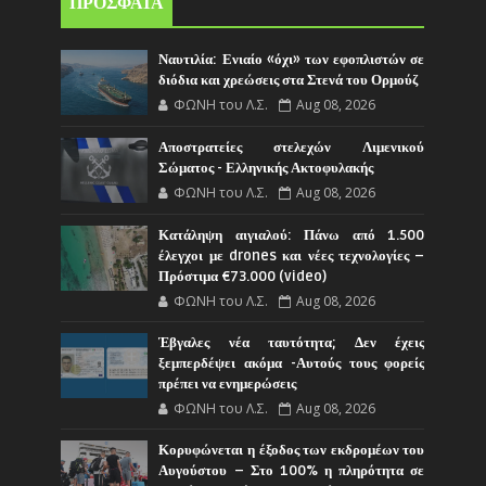
ΠΡΟΣΦΑΤΑ
Ναυτιλία: Ενιαίο «όχι» των εφοπλιστών σε
διόδια και χρεώσεις στα Στενά του Ορμούζ
ΦΩΝΗ του Λ.Σ.
Aug 08, 2026
Αποστρατείες στελεχών Λιμενικού
Σώματος - Ελληνικής Ακτοφυλακής
ΦΩΝΗ του Λ.Σ.
Aug 08, 2026
Κατάληψη αιγιαλού: Πάνω από 1.500
έλεγχοι με drones και νέες τεχνολογίες –
Πρόστιμα €73.000 (video)
ΦΩΝΗ του Λ.Σ.
Aug 08, 2026
Έβγαλες νέα ταυτότητα; Δεν έχεις
ξεμπερδέψει ακόμα -Αυτούς τους φορείς
πρέπει να ενημερώσεις
ΦΩΝΗ του Λ.Σ.
Aug 08, 2026
Κορυφώνεται η έξοδος των εκδρομέων του
Αυγούστου – Στο 100% η πληρότητα σε