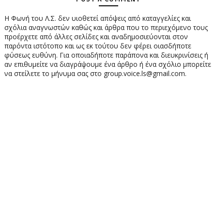
Η Φωνή του Λ.Σ. δεν υιοθετεί απόψεις από καταγγελίες και
σχόλια αναγνωστών καθώς και άρθρα που το περιεχόμενο τους
προέρχετε από άλλες σελίδες και αναδημοσιεύονται στον
παρόντα ιστότοπο και ως εκ τούτου δεν φέρει οιασδήποτε
φύσεως ευθύνη. Για οποιαδήποτε παράπονα και διευκρινίσεις ή
αν επιθυμείτε να διαγράψουμε ένα άρθρο ή ένα σχόλιο μπορείτε
να στείλετε το μήνυμα σας στο group.voice.ls@gmail.com.