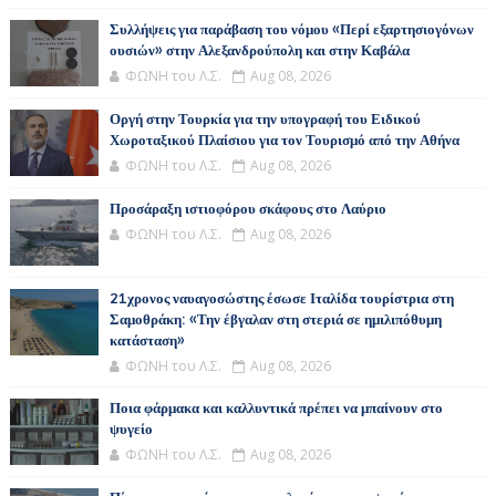
Συλλήψεις για παράβαση του νόμου «Περί εξαρτησιογόνων
ουσιών» στην Αλεξανδρούπολη και στην Καβάλα
ΦΩΝΗ του Λ.Σ.
Aug 08, 2026
Οργή στην Τουρκία για την υπογραφή του Ειδικού
Χωροταξικού Πλαίσιου για τον Τουρισμό από την Αθήνα
ΦΩΝΗ του Λ.Σ.
Aug 08, 2026
Προσάραξη ιστιοφόρου σκάφους στο Λαύριο
ΦΩΝΗ του Λ.Σ.
Aug 08, 2026
21χρονος ναυαγοσώστης έσωσε Ιταλίδα τουρίστρια στη
Σαμοθράκη: «Την έβγαλαν στη στεριά σε ημιλιπόθυμη
κατάσταση»
ΦΩΝΗ του Λ.Σ.
Aug 08, 2026
Ποια φάρμακα και καλλυντικά πρέπει να μπαίνουν στο
ψυγείο
ΦΩΝΗ του Λ.Σ.
Aug 08, 2026