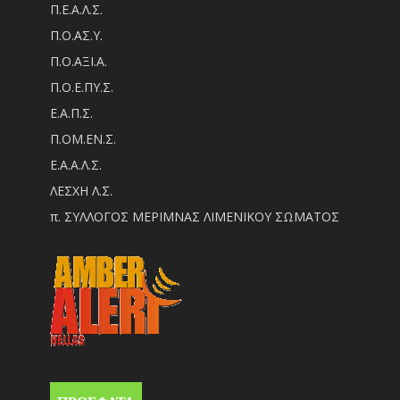
Π.Ε.Α.Λ.Σ.
Π.Ο.ΑΣ.Υ.
Π.Ο.ΑΞΙ.Α.
Π.Ο.Ε.ΠΥ.Σ.
Ε.Α.Π.Σ.
Π.ΟM.EN.Σ.
Ε.Α.Α.Λ.Σ.
ΛΕΣΧΗ Λ.Σ.
π. ΣΥΛΛΟΓΟΣ ΜΕΡΙΜΝΑΣ ΛΙΜΕΝΙΚΟΥ ΣΩΜΑΤΟΣ