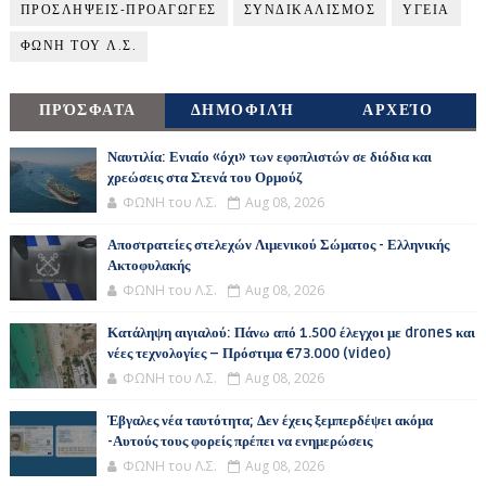
ΠΡΟΣΛΗΨΕΙΣ-ΠΡΟΑΓΩΓΕΣ
ΣΥΝΔΙΚΑΛΙΣΜΟΣ
ΥΓΕΙΑ
ΦΩΝΗ ΤΟΥ Λ.Σ.
ΠΡΌΣΦΑΤΑ
ΔΗΜΟΦΙΛΉ
ΑΡΧΕΊΟ
Ναυτιλία: Ενιαίο «όχι» των εφοπλιστών σε διόδια και
χρεώσεις στα Στενά του Ορμούζ
ΦΩΝΗ του Λ.Σ.
Aug 08, 2026
Αποστρατείες στελεχών Λιμενικού Σώματος - Ελληνικής
Ακτοφυλακής
ΦΩΝΗ του Λ.Σ.
Aug 08, 2026
Κατάληψη αιγιαλού: Πάνω από 1.500 έλεγχοι με drones και
νέες τεχνολογίες – Πρόστιμα €73.000 (video)
ΦΩΝΗ του Λ.Σ.
Aug 08, 2026
Έβγαλες νέα ταυτότητα; Δεν έχεις ξεμπερδέψει ακόμα
-Αυτούς τους φορείς πρέπει να ενημερώσεις
ΦΩΝΗ του Λ.Σ.
Aug 08, 2026