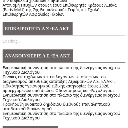
την ασφάλεια χιλιάδων επιβατών»
Απονομή Πτυχίων στους νέους Επιθεωρητές Κράτους Λιμένα
(Paris MoU) της 7ης Εκπαιδευτικής Σειράς της Σχολής
Επιθεωρητών Ασφαλείας Πλοίων
ΕΠΙΚΑΙΡΟΤΗΤΑ Λ.Σ.-ΕΛ.ΑΚΤ.
Loading...
ΑΝΑΚΟΙΝΩΣΕΙΣ Λ.Σ.-ΕΛ.ΑΚΤ.
Ενημερωτική συνάντηση στο πλαίσιο της διενέργειας ανοιχτού
Τεχνικού Διαλόγου
Πίνακες επιτυχόντων και επιλαχόντων υποψηφίων του
διαγωνισμού απευθείας κατάταξης Αξιωματικών Λ.Σ.-ΕΛ.ΑΚΤ.
ειδικότητας Υγειονομικού ειδικής κατηγορίας έτους 2026,
προερχόμενων από ιδιώτες Οδοντιάτρους και Ψυχολόγους
Ενημερωτική συνάντηση στο πλαίσιο της διενέργειας ανοιχτού
Τεχνικού Διαλόγου
Προκήρυξη ανοικτού δημόσιου διεθνούς επαναληπτικού
μειοδοτικού διαγωνισμού
Ενημερωτική συνάντηση στο πλαίσιο της διενέργειας ανοιχτού
Τεχνικού Διαλόγου