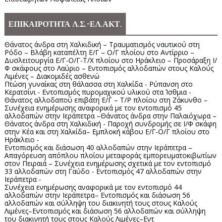
ΕΠΙΚΑΙΡΟΤΗΤΑ Λ.Σ.-ΕΛ.ΑΚΤ.
Θάνατος άνδρα στη Χαλκιδική – Τραυματισμός ναυτικού στη
Ρόδο – Βλάβη καταπέλτη Ε/Γ – Ο/Γ πλοίου στο Αντίρριο –
Δυσλειτουργία Ε/Γ-Ο/Γ-Τ/Χ πλοίου στο Ηράκλειο – Προσάραξη Ι/
Φ σκάφους στο Λαύριο – Εντοπισμός αλλοδαπών στους Καλούς
Λιμένες – Διακομιδές ασθενώ
Πτώση γυναίκας στη θάλασσα στη Χαλκίδα - Ρύπανση στο
Κερατσίνι - Εντοπισμός πυρομαχικού υλικού στα Ίσθμια -
Θάνατος αλλοδαπού επιβάτη Ε/Γ – Τ/Ρ πλοίου στη Ζάκυνθο –
Συνέχεια ενημέρωσης αναφορικά με τον εντοπισμό 45
αλλοδαπών στην Ιεράπετρα –Θάνατος άνδρα στην Παλαιόχωρα –
Θάνατος άνδρα στη Χαλκιδική - Παροχή συνδρομής σε Ι/Φ σκάφη
στην Κέα και στη Χαλκίδα– Εμπλοκή κάβου Ε/Γ-Ο/Γ πλοίου στο
Ηράκλειο -
Εντοπισμός και διάσωση 40 αλλοδαπών στην Ιεράπετρα –
Απαγόρευση απόπλου πλοίου μεταφοράς εμπορευματοκιβωτίων
στον Πειραιά – Συνέχεια ενημέρωσης σχετικά με τον εντοπισμό
33 αλλοδαπών στη Γαύδο - Εντοπισμός 47 αλλοδαπών στην
Ιεράπετρα -
Συνέχεια ενημέρωσης αναφορικά με τον εντοπισμό 44
αλλοδαπών στην Ιεράπετρα– Εντοπισμός και διάσωση 56
αλλοδαπών και σύλληψη του διακινητή τους στους Καλούς
Λιμένες–Εντοπισμός και διάσωση 56 αλλοδαπών και σύλληψη
του διακινητή τους στους Καλούς Λιμένες–Εντ