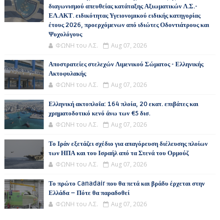
διαγωνισμού απευθείας κατάταξης Αξιωματικών Λ.Σ.-
ΕΛ.ΑΚΤ. ειδικότητας Υγειονομικού ειδικής κατηγορίας
έτους 2026, προερχόμενων από ιδιώτες Οδοντιάτρους και
Ψυχολόγους
ΦΩΝΗ του Λ.Σ.
Aug 07, 2026
Αποστρατείες στελεχών Λιμενικού Σώματος - Ελληνικής
Ακτοφυλακής
ΦΩΝΗ του Λ.Σ.
Aug 07, 2026
Ελληνική ακτοπλοΐα: 164 πλοία, 20 εκατ. επιβάτες και
χρηματοδοτικό κενό άνω των €5 δισ.
ΦΩΝΗ του Λ.Σ.
Aug 07, 2026
Το Ιράν εξετάζει σχέδιο για απαγόρευση διέλευσης πλοίων
των ΗΠΑ και του Ισραήλ από τα Στενά του Ορμούζ
ΦΩΝΗ του Λ.Σ.
Aug 07, 2026
Το πρώτο Canadair που θα πετά και βράδυ έρχεται στην
Ελλάδα – Πότε θα παραδοθεί
ΦΩΝΗ του Λ.Σ.
Aug 07, 2026