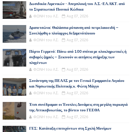
Δωσιδικία Λιμενικών - Απεμπλοκή του Λ.Σ.-ΕΛ.ΑΚΤ. από
το Στρατιωτικό Ποινικό Κώδικα
ΦΩΝΗ του Λ.Σ.
Aug 07, 2026
Δραπετσώνα: Θαλάσσια ρύπανση από πετρελαιοειδή –
Συνελήφθη ο πλοίαρχος δεξαμενόπλοιου
ΦΩΝΗ του Λ.Σ.
Aug 07, 2026
Πόρτο Γερμενό: Πάνω από 100 σπίτια με ολοκληρωτικές ή
σοβαρές ζημιές – Ξεκινούν οι αιτήσεις στήριξης των
πληγέντων
ΦΩΝΗ του Λ.Σ.
Aug 07, 2026
Συνάντηση της ΠΕΑΛΣ με τον Γενικό Γραμματέα Αιγαίου
και Νησιωτικής Πολιτικής κ. Φώτη Μάγγο
ΦΩΝΗ του Λ.Σ.
Aug 07, 2026
Έτσι συνέδραμαν οι Ένοπλες Δυνάμεις στη μεγάλη πυρκαγιά
της Αττικοβοιωτίας, το βίντεο του ΓΕΕΘΑ
ΦΩΝΗ του Λ.Σ.
Aug 07, 2026
ΓΕΣ: Κατάταξη επιτυχόντων στη Σχολή Μονίμων