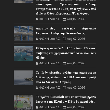
ειδικότητας Υγειονομικού ειδικής
κατηγορίας έτους 2026, προερχόμενων από
ιδιώτες Οδοντιάτρους και Ψυχολόγους
ΦΩΝΗ του Λ.Σ.
Aug 07, 2026
Αποστρατείες στελεχών Λιμενικού
Σώματος - Ελληνικής Ακτοφυλακής
ΦΩΝΗ του Λ.Σ.
Aug 07, 2026
Ελληνική ακτοπλοΐα: 164 πλοία, 20 εκατ.
επιβάτες και χρηματοδοτικό κενό άνω των
€5 δισ.
ΦΩΝΗ του Λ.Σ.
Aug 07, 2026
Το Ιράν εξετάζει σχέδιο για απαγόρευση
διέλευσης πλοίων των ΗΠΑ και του Ισραήλ
από τα Στενά του Ορμούζ
ΦΩΝΗ του Λ.Σ.
Aug 07, 2026
Το πρώτο Canadair που θα πετά και βράδυ
έρχεται στην Ελλάδα – Πότε θα παραδοθεί
ΦΩΝΗ του Λ.Σ.
Aug 07, 2026