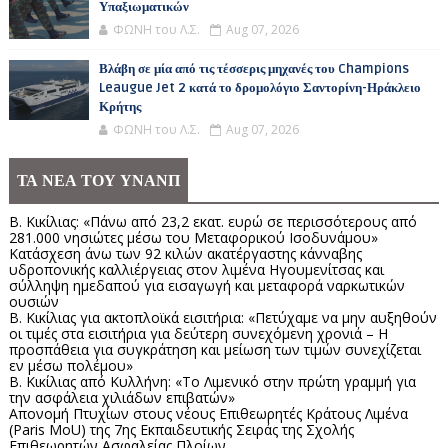
Υπαξιωματικών
ΦΩΝΗ του Λ.Σ.
Aug 07, 2026
Βλάβη σε μία από τις τέσσερις μηχανές του Champions
Leaugue Jet 2 κατά το δρομολόγιο Σαντορίνη-Ηράκλειο
Κρήτης
ΦΩΝΗ του Λ.Σ.
Aug 07, 2026
ΤΑ ΝΕΑ ΤΟΥ ΥΝΑΝΠ
Β. Κικίλιας: «Πάνω από 23,2 εκατ. ευρώ σε περισσότερους από
281.000 νησιώτες μέσω του Μεταφορικού Ισοδυνάμου»
Κατάσχεση άνω των 92 κιλών ακατέργαστης κάνναβης
υδροπονικής καλλιέργειας στον λιμένα Ηγουμενίτσας και
σύλληψη ημεδαπού για εισαγωγή και μεταφορά ναρκωτικών
ουσιών
Β. Κικίλιας για ακτοπλοϊκά εισιτήρια: «Πετύχαμε να μην αυξηθούν
οι τιμές στα εισιτήρια για δεύτερη συνεχόμενη χρονιά – Η
προσπάθεια για συγκράτηση και μείωση των τιμών συνεχίζεται
εν μέσω πολέμου»
Β. Κικίλιας από Κυλλήνη: «Το Λιμενικό στην πρώτη γραμμή για
την ασφάλεια χιλιάδων επιβατών»
Απονομή Πτυχίων στους νέους Επιθεωρητές Κράτους Λιμένα
(Paris MoU) της 7ης Εκπαιδευτικής Σειράς της Σχολής
Επιθεωρητών Ασφαλείας Πλοίων