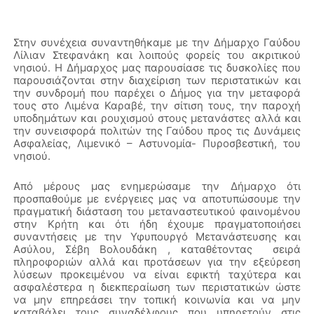
Στην συνέχεια συναντηθήκαμε με την Δήμαρχο Γαύδου
Λίλιαν Στεφανάκη και λοιπούς φορείς του ακριτικού
νησιού. Η Δήμαρχος μας παρουσίασε τις δυσκολίες που
παρουσιάζονται στην διαχείριση των περιστατικών και
την συνδρομή που παρέχει ο Δήμος για την μεταφορά
τους στο Λιμένα Καραβέ, την σίτιση τους, την παροχή
υποδημάτων και ρουχισμού στους μετανάστες αλλά και
την συνεισφορά πολιτών της Γαύδου προς τις Δυνάμεις
Ασφαλείας, Λιμενικό – Αστυνομία- Πυροσβεστική, του
νησιού.
Από μέρους μας ενημερώσαμε την Δήμαρχο ότι
προσπαθούμε με ενέργειες μας να αποτυπώσουμε την
πραγματική διάσταση του μεταναστευτικού φαινομένου
στην Κρήτη και ότι ήδη έχουμε πραγματοποιήσει
συναντήσεις με την Υφυπουργό Μετανάστευσης και
Ασύλου, Σέβη Βολουδάκη , καταθέτοντας σειρά
πληροφοριών αλλά και προτάσεων για την εξεύρεση
λύσεων προκειμένου να είναι εφικτή ταχύτερα και
ασφαλέστερα η διεκπεραίωση των περιστατικών ώστε
να μην επηρεάσει την τοπική κοινωνία και να μην
καταβάλει τους συναδέλφους που υπηρετούν στις