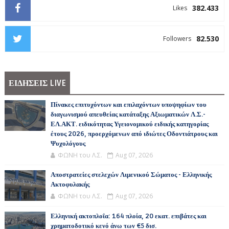
382.433
Likes
82.530
Followers
ΕΙΔΗΣΕΙΣ LIVE
Πίνακες επιτυχόντων και επιλαχόντων υποψηφίων του
διαγωνισμού απευθείας κατάταξης Αξιωματικών Λ.Σ.-
ΕΛ.ΑΚΤ. ειδικότητας Υγειονομικού ειδικής κατηγορίας
έτους 2026, προερχόμενων από ιδιώτες Οδοντιάτρους και
Ψυχολόγους
ΦΩΝΗ του Λ.Σ.
Aug 07, 2026
Αποστρατείες στελεχών Λιμενικού Σώματος - Ελληνικής
Ακτοφυλακής
ΦΩΝΗ του Λ.Σ.
Aug 07, 2026
Ελληνική ακτοπλοΐα: 164 πλοία, 20 εκατ. επιβάτες και
χρηματοδοτικό κενό άνω των €5 δισ.