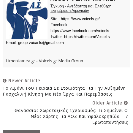
Έγκυρη - Ανεξάρτητη και Ελεύθερη
Ενημέρωση Λιμενικών
Site :
https://www.voicels.gr/
Facebook:
https://www.facebook.com/voicels
Twitter:
https://twitter.com/VoiceLs
Email:
group.voice.ls@gmail.com
Limenikanea.gr - Voicels.gr Media Group
Newer Article
Το Λιμάνι Του Πειραιά Σε Ετοιμότητα Για Την Αυξημένη
Πασχαλινή Κίνηση Με Νέα Έργα Και Παρεμβάσεις
Older Article
Θαλάσσιος Χωροταξικός Σχεδιασμός: Τι Σημαίνει Ο
Νέος Χάρτης Για ΑΟΖ Και Υφαλοκρηπίδα – 7
Ερωταπαντήσεις