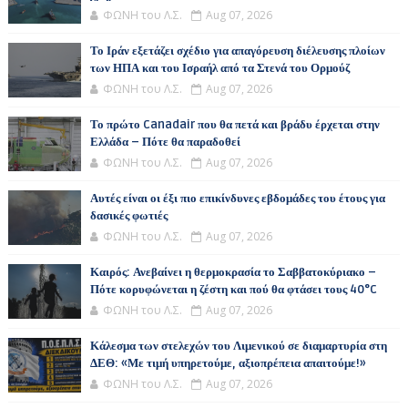
ΦΩΝΗ του Λ.Σ.
Aug 07, 2026
Το Ιράν εξετάζει σχέδιο για απαγόρευση διέλευσης πλοίων
των ΗΠΑ και του Ισραήλ από τα Στενά του Ορμούζ
ΦΩΝΗ του Λ.Σ.
Aug 07, 2026
Το πρώτο Canadair που θα πετά και βράδυ έρχεται στην
Ελλάδα – Πότε θα παραδοθεί
ΦΩΝΗ του Λ.Σ.
Aug 07, 2026
Αυτές είναι οι έξι πιο επικίνδυνες εβδομάδες του έτους για
δασικές φωτιές
ΦΩΝΗ του Λ.Σ.
Aug 07, 2026
Καιρός: Ανεβαίνει η θερμοκρασία το Σαββατοκύριακο –
Πότε κορυφώνεται η ζέστη και πού θα φτάσει τους 40°C
ΦΩΝΗ του Λ.Σ.
Aug 07, 2026
Κάλεσμα των στελεχών του Λιμενικού σε διαμαρτυρία στη
ΔΕΘ: «Με τιμή υπηρετούμε, αξιοπρέπεια απαιτούμε!»
ΦΩΝΗ του Λ.Σ.
Aug 07, 2026