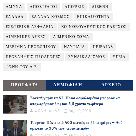
ΑΜΥΝΑ
ΑΠΟΣΤΡΑΤΟΙ
ΑΠΟΨΕΙΣ
ΔΙΕΘΝΗ
ΕΛΛΑΔΑ
ΕΛΛΑΔΑ-ΚΟΣΜΟΣ
ΕΠΙΚΑΙΡΟΤΗΤΑ
ΕΣΩΤΕΡΙΚΗ ΑΣΦΑΛΕΙΑ
ΚΟΙΝΟΒΟΥΛΕΥΤΙΚΟΣ ΕΛΕΓΧΟΣ
ΛΙΜΕΝΙΚΕΣ ΑΡΧΕΣ
ΛΙΜΕΝΙΚΟ ΣΩΜΑ
ΜΕΡΙΜΝΑ ΠΡΟΣΩΠΙΚΟΥ
ΝΑΥΤΙΛΙΑ
ΠΕΙΡΑΙΑΣ
ΠΡΟΣΛΗΨΕΙΣ-ΠΡΟΑΓΩΓΕΣ
ΣΥΝΔΙΚΑΛΙΣΜΟΣ
ΥΓΕΙΑ
ΦΩΝΗ ΤΟΥ Λ.Σ.
ΠΡΌΣΦΑΤΑ
ΔΗΜΟΦΙΛΉ
ΑΡΧΕΊΟ
Σύνταξη πριν τα 62: Ποιοι ασφαλισμένοι μπορούν να
αποχωρήσουν έως και 8,5 χρόνια νωρίτερα
ΦΩΝΗ του Λ.Σ.
Aug 10, 2026
Τουρνάς: Πάνω από 400 φωτιές σε δέκα ημέρες – Από
αμέλεια το 90% των περιστατικών
ΦΩΝΗ του Λ.Σ.
Aug 10, 2026