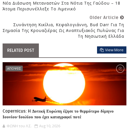
Νέα Διάσωση Μεταναστών Στα Νότια Της Γαύδου – 18
Άτομα Περισυνέλλεξε Το Λιμενικό
Older Article
Συνάντηση Κικίλια, Κεφαλογιάννη, Bud Darr Για Τη
Σημασία Της Κρουαζιέρας Ως Αναπτυξιακός Πυλώνας Για
Τη Νησιωτική Ελλάδα
View More
RELATED POST
ΑΠΟΨΕΙΣ
Copernicus: H Δυτική Ευρώπη έζησε το θερμότερο δίμηνο
Ιουνίου-Ιουλίου που έχει καταγραφεί ποτέ
ΦΩΝΗ του Λ.Σ.
Aug 10, 2026