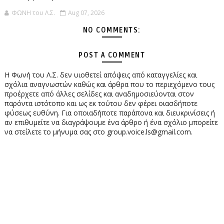
ΦΩΝΗ του Λ.Σ.
Aug 07, 2026
NO COMMENTS:
POST A COMMENT
Η Φωνή του Λ.Σ. δεν υιοθετεί απόψεις από καταγγελίες και
σχόλια αναγνωστών καθώς και άρθρα που το περιεχόμενο τους
προέρχετε από άλλες σελίδες και αναδημοσιεύονται στον
παρόντα ιστότοπο και ως εκ τούτου δεν φέρει οιασδήποτε
φύσεως ευθύνη. Για οποιαδήποτε παράπονα και διευκρινίσεις ή
αν επιθυμείτε να διαγράψουμε ένα άρθρο ή ένα σχόλιο μπορείτε
να στείλετε το μήνυμα σας στο group.voice.ls@gmail.com.