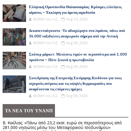
Ελληνική Ομοσπονδία Θαλασσαιμίας: Κρίσιμες ελλείψεις
αίματος – Έκκληση για άμεση αιμοδοσία
ΦΩΝΗ του Λ.Σ.
Aug 10, 2026
Δεκαπενταύγουστο -Το αδιαχώρητο στα λιμάνια, πάνω από
34.000 ταξιδιώτες αναχωρούν σήμερα από την Αττική
ΦΩΝΗ του Λ.Σ.
Aug 09, 2026
Σούπερ μάρκετ: Μειώσεις τιμών σε περισσότερα από 1.000
προϊόντα – Πότε ξεκινά η πρωτοβουλία
ΦΩΝΗ του Λ.Σ.
Aug 09, 2026
Συνεδρίαση της Επιτροπής Εκτίμησης Κινδύνου για τους
ισχυρούς ανέμους και τις υψηλές θερμοκρασίες που
αναμένονται τις επόμενες ημέρες
ΦΩΝΗ του Λ.Σ.
Aug 09, 2026
ΤΑ ΝΕΑ ΤΟΥ ΥΝΑΝΠ
Β. Κικίλιας: «Πάνω από 23,2 εκατ. ευρώ σε περισσότερους από
281.000 νησιώτες μέσω του Μεταφορικού Ισοδυνάμου»