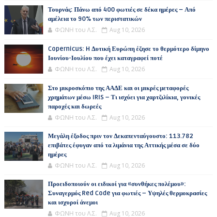
Τουρνάς: Πάνω από 400 φωτιές σε δέκα ημέρες – Από
αμέλεια το 90% των περιστατικών
ΦΩΝΗ του Λ.Σ.
Aug 10, 2026
Copernicus: H Δυτική Ευρώπη έζησε το θερμότερο δίμηνο
Ιουνίου-Ιουλίου που έχει καταγραφεί ποτέ
ΦΩΝΗ του Λ.Σ.
Aug 10, 2026
Στο μικροσκόπιο της ΑΑΔΕ και οι μικρές μεταφορές
χρημάτων μέσω IRIS – Τι ισχύει για χαρτζιλίκια, γονικές
παροχές και δωρεές
ΦΩΝΗ του Λ.Σ.
Aug 10, 2026
Μεγάλη έξοδος πριν τον Δεκαπενταύγουστο: 113.782
επιβάτες έφυγαν από τα λιμάνια της Αττικής μέσα σε δύο
ημέρες
ΦΩΝΗ του Λ.Σ.
Aug 10, 2026
Προειδοποιούν οι ειδικοί για «συνθήκες πολέμου»:
Συναγερμός Red Code για φωτιές – Υψηλές θερμοκρασίες
και ισχυροί άνεμοι
ΦΩΝΗ του Λ.Σ.
Aug 10, 2026