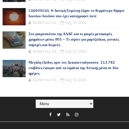
Copernicus: H Δυτική Ευρώπη έζησε το θερμότερο δίμηνο
Ιουνίου-Ιουλίου που έχει καταγραφεί ποτέ
ΦΩΝΗ του Λ.Σ.
Aug 10, 2026
Στο μικροσκόπιο της ΑΑΔΕ και οι μικρές μεταφορές
χρημάτων μέσω IRIS – Τι ισχύει για χαρτζιλίκια, γονικές
παροχές και δωρεές
ΦΩΝΗ του Λ.Σ.
Aug 10, 2026
Μεγάλη έξοδος πριν τον Δεκαπενταύγουστο: 113.782
επιβάτες έφυγαν από τα λιμάνια της Αττικής μέσα σε δύο
ημέρες
ΦΩΝΗ του Λ.Σ.
Aug 10, 2026