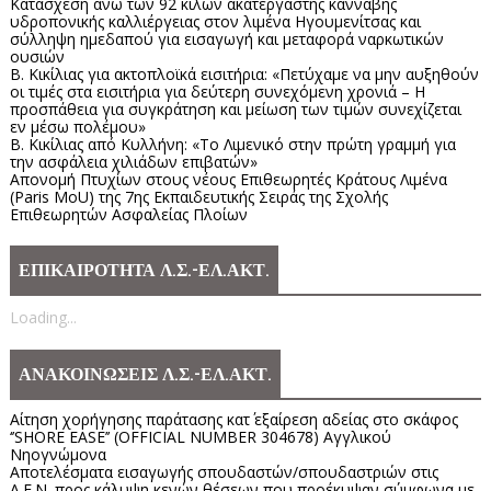
Κατάσχεση άνω των 92 κιλών ακατέργαστης κάνναβης
υδροπονικής καλλιέργειας στον λιμένα Ηγουμενίτσας και
σύλληψη ημεδαπού για εισαγωγή και μεταφορά ναρκωτικών
ουσιών
Β. Κικίλιας για ακτοπλοϊκά εισιτήρια: «Πετύχαμε να μην αυξηθούν
οι τιμές στα εισιτήρια για δεύτερη συνεχόμενη χρονιά – Η
προσπάθεια για συγκράτηση και μείωση των τιμών συνεχίζεται
εν μέσω πολέμου»
Β. Κικίλιας από Κυλλήνη: «Το Λιμενικό στην πρώτη γραμμή για
την ασφάλεια χιλιάδων επιβατών»
Απονομή Πτυχίων στους νέους Επιθεωρητές Κράτους Λιμένα
(Paris MoU) της 7ης Εκπαιδευτικής Σειράς της Σχολής
Επιθεωρητών Ασφαλείας Πλοίων
ΕΠΙΚΑΙΡΟΤΗΤΑ Λ.Σ.-ΕΛ.ΑΚΤ.
Loading...
ΑΝΑΚΟΙΝΩΣΕΙΣ Λ.Σ.-ΕΛ.ΑΚΤ.
Αίτηση χορήγησης παράτασης κατ΄ εξαίρεση αδείας στο σκάφος
‘’SHORE EASE’’ (OFFICIAL NUMBER 304678) Αγγλικού
Νηογνώμονα
Αποτελέσματα εισαγωγής σπουδαστών/σπουδαστριών στις
Α.Ε.Ν. προς κάλυψη κενών θέσεων που προέκυψαν σύμφωνα με