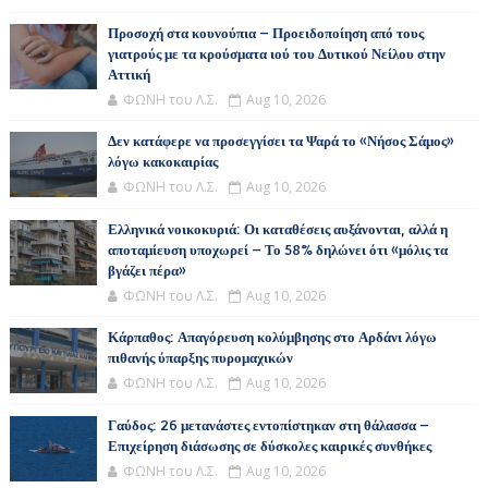
Προσοχή στα κουνούπια – Προειδοποίηση από τους
γιατρούς με τα κρούσματα ιού του Δυτικού Νείλου στην
Αττική
ΦΩΝΗ του Λ.Σ.
Aug 10, 2026
Δεν κατάφερε να προσεγγίσει τα Ψαρά το «Νήσος Σάμος»
λόγω κακοκαιρίας
ΦΩΝΗ του Λ.Σ.
Aug 10, 2026
Ελληνικά νοικοκυριά: Οι καταθέσεις αυξάνονται, αλλά η
αποταμίευση υποχωρεί – Το 58% δηλώνει ότι «μόλις τα
βγάζει πέρα»
ΦΩΝΗ του Λ.Σ.
Aug 10, 2026
Κάρπαθος: Απαγόρευση κολύμβησης στο Αρδάνι λόγω
πιθανής ύπαρξης πυρομαχικών
ΦΩΝΗ του Λ.Σ.
Aug 10, 2026
Γαύδος: 26 μετανάστες εντοπίστηκαν στη θάλασσα –
Επιχείρηση διάσωσης σε δύσκολες καιρικές συνθήκες
ΦΩΝΗ του Λ.Σ.
Aug 10, 2026