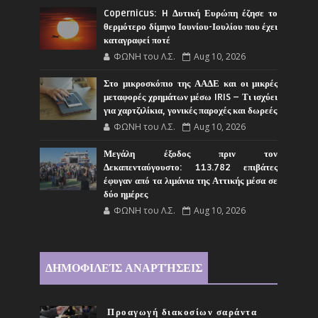
Copernicus: H Δυτική Ευρώπη έζησε το
θερμότερο δίμηνο Ιουνίου-Ιουλίου που έχει
καταγραφεί ποτέ
ΦΩΝΗ του Λ.Σ.
Aug 10, 2026
Στο μικροσκόπιο της ΑΑΔΕ και οι μικρές
μεταφορές χρημάτων μέσω IRIS – Τι ισχύει
για χαρτζιλίκια, γονικές παροχές και δωρεές
ΦΩΝΗ του Λ.Σ.
Aug 10, 2026
Μεγάλη έξοδος πριν τον
Δεκαπενταύγουστο: 113.782 επιβάτες
έφυγαν από τα λιμάνια της Αττικής μέσα σε
δύο ημέρες
ΦΩΝΗ του Λ.Σ.
Aug 10, 2026
ΔΗΜΟΦΙΛΕΊΣ ΑΝΑΡΤΉΣΕΙΣ
Προαγωγή διακοσίων σαράντα