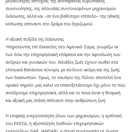
μεγαλύτερης αστοχίας: της ανεπάρκειας ευρωπαϊκής
συνεννόησης, της απουσίας συντονισμένων μηχανισμών
διάσωσης, αλλά και –σε ένα βαθύτερο επίπεδο– της ηθικής
κόπωσης απέναντι στο δράμα του ξεριζωμού.
Η αξιακή πυξίδα της διάσωσης
Υπηρετώντας επί δεκαετίες στο Λιμενικό Σώμα, γνωρίζω εκ
των έσω την επιχειρησιακή επάρκεια και την αφοσίωση των
ανδρών και γυναικών του. Χιλιάδες ζωές έχουν σωθεί στα
ελληνικά θαλάσσια σύνορα, με κίνδυνο ακόμη και της ζωής
των διασωστών. Όμως, το ναυάγιο της Πύλου αποτελεί ένα
οριακό σημείο: μας καλεί να επανεξετάσουμε όχι μόνο το πώς
αντιδρούμε επιχειρησιακά, αλλά και το ποια είναι η θεσμική
και αξιακή μας στάση απέναντι στην ανθρώπινη ζωή.
Η επαρκής ενεργοποίηση όλων των μηχανισμών, η εμπλοκή
του ΕΚΣΕΔ, η αξιοποίηση διεθνών επιχειρησιακών
εγχειριδίων (SAR, IAMSAR), η στενή συνεργασία με όμορα