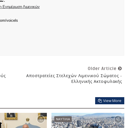
Σ.
ρη Ενημέρωση Λιμενικών
com/voicels
Older Article
ούς
Αποστρατείες Στελεχών Λιμενικού Σώματος -
Ελληνικής Ακτοφυλακής
View More
ΝΑΥΤΙΛΙΑ