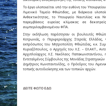
Το έργο υλοποιείται υπό την ευθύνη του Υπουργείου
Λιμενικό Ταμείο Φθιώτιδας, με διάρκεια υλοπ
Ανθεκτικότητας, το Υπουργείο Ναυτιλίας και Ν
παρεμβάσεις ευρείας κλίμακας σε δεκατρείς
συμπεριλαμβανομένου ΦΠΑ.
Στην εκδήλωση παρέστησαν οι βουλευτές Φθιώτι
Κοτρωνιάς, ο Περιφερειάρχης Στερεάς Ελλάδας,
εκπρόσωπος του Μητροπολίτη Φθιώτιδας, κ.κ. Συμε
Κυριαζόπουλος, ο Αρχηγός του Λ.Σ. – ΕΛ.ΑΚΤ., Αντι
Αρχιπλοίαρχος Λ.Σ. Νικόλαος Παπακωνσταντίνου, 
Εντεταλμένος Σύμβουλος της Μονάδας Στρατηγικών 
Δημήτριος Κωνσταντινίδης, ο Πρόεδρος του Λιμενι
τοπικής αυτοδιοίκησης και των τοπικών αρχών.
ΔΕΙΤΕ ΦΩΤΟ ΕΔΩ