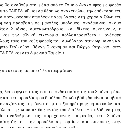
ίδας θα αναβαθμιστεί μέσα από το Ταμείο Ανάκαμψης με φορέα
αι το ΤΑΙΠΕΔ. «Είμαι σε θέση να ανακοινώσω την επέκταση του
να προχωρήσουν επιπλέον παρεμβάσεις στη χερσαία ζώνη του
 άμεση πρόσβαση σε μεγάλες υποδομές, αναδεικνύει ακόμα
ταν λιμάνια, αυτοκινητόδρομοι και δίκτυα συγκλίνουν, η
ς και την εθνική οικονομία πολλαπλασιάζεται.» ανέφερε
όλους τους τοπικούς φορείς που συνέβαλαν στην ωρίμανση και
στο Σταϊκούρα, Γιάννη Οικονόμου και Γιώργο Κοτρωνιά, στον
ΑΙΠΕΔ και στο Λιμενικό Ταμείο.»
ης σε έκταση περίπου 175 στρεμμάτων .
ης λειτουργικότητας και της ανθεκτικότητας του λιμένα, μέσω
και του προσβάσιμου διαύλου. Τα νέα βάθη θα είναι συμβατά
ενισχύοντας τη δυνατότητα εξυπηρέτησης εμπορικών και
άλεια της ναυσιπλοΐας εντός του διαύλου. Η εκβάθυνση της
θα αναβαθμίσει τις παρεχόμενες υπηρεσίες του λιμένα,
κότητάς του, την προσέλκυση φορτίων, και, συνεπώς, στην
αι την ευρύτερη περιφερειακή ανάπτυξη.