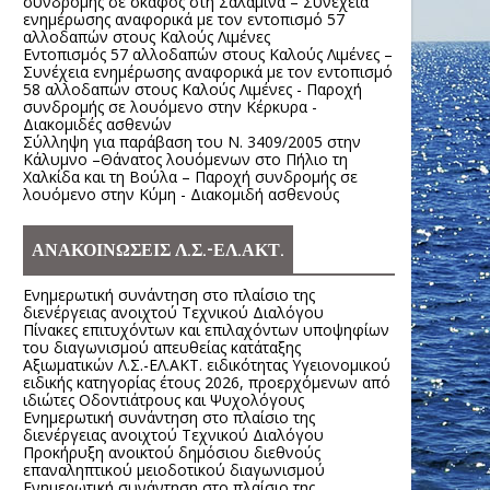
συνδρομής σε σκάφος στη Σαλαμίνα – Συνέχεια
ενημέρωσης αναφορικά με τον εντοπισμό 57
αλλοδαπών στους Καλούς Λιμένες
Εντοπισμός 57 αλλοδαπών στους Καλούς Λιμένες –
Συνέχεια ενημέρωσης αναφορικά με τον εντοπισμό
58 αλλοδαπών στους Καλούς Λιμένες - Παροχή
συνδρομής σε λουόμενο στην Κέρκυρα -
Διακομιδές ασθενών
Σύλληψη για παράβαση του Ν. 3409/2005 στην
Κάλυμνο –Θάνατος λουόμενων στο Πήλιο τη
Χαλκίδα και τη Βούλα – Παροχή συνδρομής σε
λουόμενο στην Κύμη - Διακομιδή ασθενούς
ΑΝΑΚΟΙΝΩΣΕΙΣ Λ.Σ.-ΕΛ.ΑΚΤ.
Ενημερωτική συνάντηση στο πλαίσιο της
διενέργειας ανοιχτού Τεχνικού Διαλόγου
Πίνακες επιτυχόντων και επιλαχόντων υποψηφίων
του διαγωνισμού απευθείας κατάταξης
Αξιωματικών Λ.Σ.-ΕΛ.ΑΚΤ. ειδικότητας Υγειονομικού
ειδικής κατηγορίας έτους 2026, προερχόμενων από
ιδιώτες Οδοντιάτρους και Ψυχολόγους
Ενημερωτική συνάντηση στο πλαίσιο της
διενέργειας ανοιχτού Τεχνικού Διαλόγου
Προκήρυξη ανοικτού δημόσιου διεθνούς
επαναληπτικού μειοδοτικού διαγωνισμού
Ενημερωτική συνάντηση στο πλαίσιο της