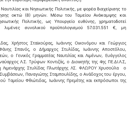
 Ναυτιλίας και Νησιωτικής Πολιτικής, με φορέα διαχείρισης το
οίησης οκτώ (8) μηνών. Μέσω του Ταμείου Ανάκαμψης και
ησιωτικής Πολιτικής, ως Υπουργείο ευθύνης, χρηματοδοτεί
 λιμένες συνολικού προϋπολογισμού 57.031.551 €, μη
δας, Χρήστος Σταϊκούρας, Ιωάννης Οικονόμου και Γεώργιος
 Φάνης Σπανός, ο Δήμαρχος Στυλίδας, Ιωάννης Αποστόλου,
ών, ο Γενικός Γραμματέας Ναυτιλίας και Λιμένων, Ευάγγελος
ναύαρχος Λ.Σ. Τρύφων Κοντιζάς, ο Διοικητής της 4ης ΠΕ.ΔΙ.Λ.Σ,
η Λιμενάρχης Στυλίδας
Πλωτάρχης ΛΣ. ΦΛΩΡΟΥ Χρυσούλα
ο
Συμβάσεων, Παναγιώτης Σταμπουλίδης, ο Ανάδοχος του έργου,
κού Ταμείου Φθιώτιδας, Ιωάννης Πρεμέτης και εκπρόσωποι της