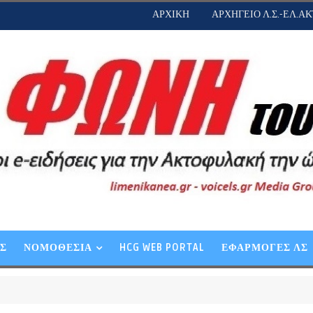
ΑΡΧΙΚΗ
ΑΡΧΗΓΕΙΟ Λ.Σ.-ΕΛ.ΑΚ
ΕΣ
ΝΟΜΟΘΕΣΙΑ
HCG WEB PORTAL
ΕΦΑΡΜΟΓΕΣ ΛΣ