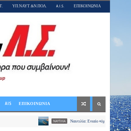
Τ.
ΥΠ.ΝΑΥΤ.&Ν.ΠΟΛ.
A.I.S.
ΕΠΙΚΟΙΝΩΝΙΑ
AIS
ΕΠΙΚΟΙΝΩΝΙΑ
Ναυτιλία: Ενιαίο «όχι» των εφοπλιστών σε διόδι
ΝΑΥΤΙΛΙΑ