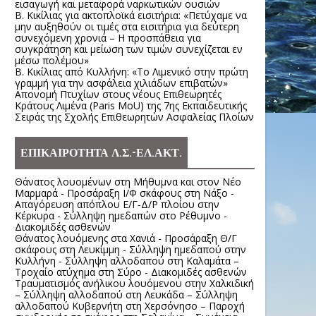
εισαγωγή και μεταφορά ναρκωτικών ουσιών
Β. Κικίλιας για ακτοπλοϊκά εισιτήρια: «Πετύχαμε να
μην αυξηθούν οι τιμές στα εισιτήρια για δεύτερη
συνεχόμενη χρονιά – Η προσπάθεια για
συγκράτηση και μείωση των τιμών συνεχίζεται εν
μέσω πολέμου»
Β. Κικίλιας από Κυλλήνη: «Το Λιμενικό στην πρώτη
γραμμή για την ασφάλεια χιλιάδων επιβατών»
Απονομή Πτυχίων στους νέους Επιθεωρητές
Κράτους Λιμένα (Paris MoU) της 7ης Εκπαιδευτικής
Σειράς της Σχολής Επιθεωρητών Ασφαλείας Πλοίων
ΕΠΙΚΑΙΡΟΤΗΤΑ Λ.Σ.-ΕΛ.ΑΚΤ.
Θάνατος λουομένων στη Μήθυμνα και στον Νέο
Μαρμαρά - Προσάραξη Ι/Φ σκάφους στη Νάξο -
Απαγόρευση απόπλου Ε/Γ-Δ/Ρ πλοίου στην
Κέρκυρα - Σύλληψη ημεδαπών στο Ρέθυμνο -
Διακομιδές ασθενών
Θάνατος λουόμενης στα Χανιά - Προσάραξη Θ/Γ
σκάφους στη Λευκίμμη - Σύλληψη ημεδαπού στην
Κυλλήνη - Σύλληψη αλλοδαπού στη Καλαμάτα –
Τροχαίο ατύχημα στη Σύρο - Διακομιδές ασθενών
Τραυματισμός ανήλικου λουόμενου στην Χαλκιδική
– Σύλληψη αλλοδαπού στη Λευκάδα – Σύλληψη
αλλοδαπού Κυβερνήτη στη Χερσόνησο – Παροχή