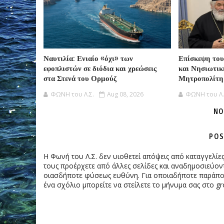
Ναυτιλία: Ενιαίο «όχι» των
Επίσκεψη του
εφοπλιστών σε διόδια και χρεώσεις
και Νησιωτικ
στα Στενά του Ορμούζ
Μητροπολίτη
ΦΩΝΗ του Λ.Σ.
Aug 08, 2026
ΦΩΝΗ του Λ.
NO
POS
Η Φωνή του Λ.Σ. δεν υιοθετεί απόψεις από καταγγελί
τους προέρχετε από άλλες σελίδες και αναδημοσιεύοντ
οιασδήποτε φύσεως ευθύνη. Για οποιαδήποτε παράπονα
ένα σχόλιο μπορείτε να στείλετε το μήνυμα σας στο gr