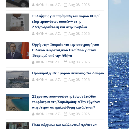
ΦΩΝΗ του Λ.Σ.
Aug 08, 2026
Συλλήψεις για παράβαση του νόμου «Περί
εξαρτησιογόνων ουσιών» στην
Αλεξανδρούπολη και στην Καβάλα
ΦΩΝΗ του Λ.Σ.
Aug 08, 2026
Οργή στην Τουρκία για την υπογραφή του
Ειδικού Χωροταξικού Πλαίσιου για τον
Τουρισμό από την Αθήνα
ΦΩΝΗ του Λ.Σ.
Aug 08, 2026
Προσάραξη ιστιοφόρου σκάφους στο Λαύριο
ΦΩΝΗ του Λ.Σ.
Aug 08, 2026
21χρονος ναυαγοσώστης έσωσε Ιταλίδα
τουρίστρια στη Σαμοθράκη: «Την έβγαλαν
στη στεριά σε ημιλιπόθυμη κατάσταση»
ΦΩΝΗ του Λ.Σ.
Aug 08, 2026
Ποια φάρμακα και καλλυντικά πρέπει να