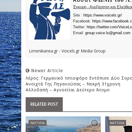
About ΦΩΝΗ του Λ.
Έγκυρη - Ανεξάρτητη και Ελεύθε
Site :
https://www.voicels.gr/
Facebook:
https://www.facebook.
Twitter:
https://twitter.com/VoiceLs
Email:
group.voice.ls@gmail.com
Limenikanea.gr - Voicels.gr Media Group
Newer Article
Λέρος: Γερμανικό Ιστιοφόρο Εντόπισε Δύο Σορ
Ανοιχτά Της Πηγανούσας – Νεκρή 31χρονη
Αλλοδαπή – Αγνοείται Δεύτερο Άτομο
RELATED POST
ΝΑΥΤΙΛΙΑ
ΝΑΥΤΙΛΙΑ