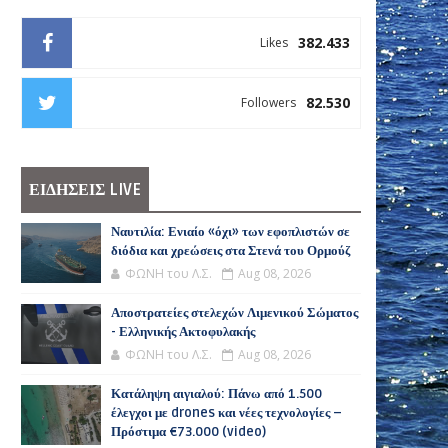
382.433
Likes
82.530
Followers
ΕΙΔΗΣΕΙΣ LIVE
Ναυτιλία: Ενιαίο «όχι» των εφοπλιστών σε
διόδια και χρεώσεις στα Στενά του Ορμούζ
ΦΩΝΗ του Λ.Σ.
Aug 08, 2026
Αποστρατείες στελεχών Λιμενικού Σώματος
- Ελληνικής Ακτοφυλακής
ΦΩΝΗ του Λ.Σ.
Aug 08, 2026
Κατάληψη αιγιαλού: Πάνω από 1.500
έλεγχοι με drones και νέες τεχνολογίες –
Πρόστιμα €73.000 (video)