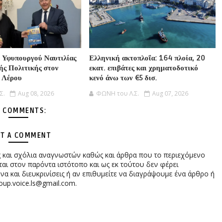
 Υφυπουργού Ναυτιλίας
Ελληνική ακτοπλοΐα: 164 πλοία, 20
ής Πολιτικής στον
εκατ. επιβάτες και χρηματοδοτικό
 Λέρου
κενό άνω των €5 δισ.
Σ.
Aug 08, 2026
ΦΩΝΗ του Λ.Σ.
Aug 07, 2026
 COMMENTS:
T A COMMENT
ες και σχόλια αναγνωστών καθώς και άρθρα που το περιεχόμενο
αι στον παρόντα ιστότοπο και ως εκ τούτου δεν φέρει
 και διευκρινίσεις ή αν επιθυμείτε να διαγράψουμε ένα άρθρο ή
oup.voice.ls@gmail.com.