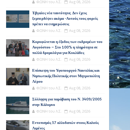
ΦΩΝΗ του Λ.Σ.
Aug 08, 2026
Έβγαλες νέα ταυτότητα; Δεν έχεις
ξεμπερδέψει ακόμα -Αυτούς τους φορείς
πρέπει να ενημερώσεις
ΦΩΝΗ του Λ.Σ.
Aug 08, 2026
Κορυφώνεται η έξοδος των εκδρομέων του
Αυγούστου – Στο 100% η πληρότητα σε
πολλά δρομολόγια για Κυκλάδες
ΦΩΝΗ του Λ.Σ.
Aug 08, 2026
Επίσκεψη του Υφυπουργού Ναυτιλίας και
Νησιωτικής Πολιτικής στον Μητροπολίτη
Λέρου
ΦΩΝΗ του Λ.Σ.
Aug 08, 2026
Σύλληψη για παράβαση του Ν. 3409/2005
στην Κάλυμνο
ΦΩΝΗ του Λ.Σ.
Aug 08, 2026
Εντοπισμός 57 αλλοδαπών στους Καλούς
Λιμένες