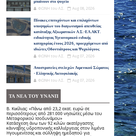
μπαίνουν στο ψυγείο
ΦΩΝΗ του Λ.Σ.
Aug 08, 2026
Πίνακες επιτυχόντων και επιλαχόντων
υποψηφίων του διαγωνισμού απευθείας
κατάταξης Αξιωματικών Λ.Σ.-ΕΛ.ΑΚΤ.
ειδικότητας Υγειονομικού ειδικής
κατηγορίας έτους 2026, προερχόμενων από
ιδιώτες Οδοντιάτρους και Ψυχολόγους
ΦΩΝΗ του Λ.Σ.
Aug 07, 2026
Αποστρατείες στελεχών Λιμενικού Σώματος
- Ελληνικής Ακτοφυλακής
ΦΩΝΗ του Λ.Σ.
Aug 07, 2026
ΤΑ ΝΕΑ ΤΟΥ ΥΝΑΝΠ
Β. Κικίλιας: «Πάνω από 23,2 εκατ. ευρώ σε
περισσότερους από 281.000 νησιώτες μέσω του
Μεταφορικού Ισοδυνάμου»
Κατάσχεση άνω των 92 κιλών ακατέργαστης
κάνναβης υδροπονικής καλλιέργειας στον λιμένα
Ηγουμενίτσας και σύλληψη ημεδαπού για