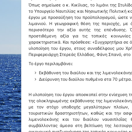
Όπως σημείωσε ο κ. Κικίλιας, το λιμάνι της Στυλ
το Υπουργείο Ναυτιλίας και Νησιωτικής Πολιτική κ
έργου με προσαύξηση του προϋπολογισμού, ώστε 
λιμανιού. Η γεωγραφική θέση της περιοχής, με
περισσότερο την αξία αυτής της επένδυσης. Ό
προστιθέμενη αξία για τις τοπικές κοινωνίε
χαρακτηριστικά. Και πρόσθεσε: «Συγχαρητήρια σε 
υλοποίηση του έργου, στους συναδέλφους μου Χρή
Περιφερειάρχη Στερεάς Ελλάδας, Φάνη Σπανό, στο Τ
Το έργο περιλαμβάνει:
⁠ ⁠Εκβάθυνση του διαύλου και της λιμενολεκάν
⁠ ⁠Διεύρυνση του διαύλου πυθμένα στα 70 μέτρα.
Η υλοποίηση του έργου αποσκοπεί στην ενίσχυση τ
της ολοκληρωμένης εκβάθυνσης της λιμενολεκάνης 
με τον στόχο υποδοχής μεγαλύτερων πλοίων, 
τουριστικών δραστηριοτήτων, καθώς και την ασφ
λιμενολεκάνης και του διαύλου ναυσιπλοΐας 
συμβάλλοντας άμεσα στη βελτίωση της λειτουργι
οικονομική αναζωογόνηση της τοπικής κοινωνίας κ