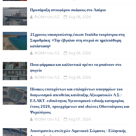
Προσάραξη ιστιοφόρου σκάφους στο Λαύριο
ΦΩΝΗ του Λ.Σ.
Aug 08, 2026
21χρονος ναυαγοσώστης έσωσε Ιταλίδα τουρίστρια στη
Σαμοθράκη: «Την έβγαλαν στη στεριά σε ημιλιπόθυμη
κατάσταση»
ΦΩΝΗ του Λ.Σ.
Aug 08, 2026
Ποια φάρμακα και καλλυντικά πρέπει να μπαίνουν στο
ψυγείο
ΦΩΝΗ του Λ.Σ.
Aug 08, 2026
Πίνακες επιτυχόντων και επιλαχόντων υποψηφίων του
διαγωνισμού απευθείας κατάταξης Αξιωματικών Λ.Σ.-
ΕΛ.ΑΚΤ. ειδικότητας Υγειονομικού ειδικής κατηγορίας
έτους 2026, προερχόμενων από ιδιώτες Οδοντιάτρους και
Ψυχολόγους
ΦΩΝΗ του Λ.Σ.
Aug 07, 2026
Αποστρατείες στελεχών Λιμενικού Σώματος - Ελληνικής