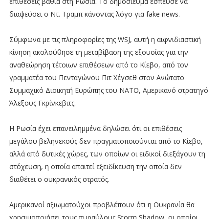
επιθέσεις βαθιά στη Ρωσία. Το δημοσίευμα έσπευσε να
διαψεύσει ο Ντ. Τραμπ κάνοντας λόγο για fake news.
Σύμφωνα με τις πληροφορίες της WSJ, αυτή η αιφνιδιαστική
κίνηση ακολούθησε τη μεταβίβαση της εξουσίας για την
αναθεώρηση τέτοιων επιθέσεων από το Κίεβο, από τον
γραμματέα του Πενταγώνου Πιτ Χέγσεθ στον Ανώτατο
Συμμαχικό Διοικητή Ευρώπης του ΝΑΤΟ, Αμερικανό στρατηγό
Άλεξους Γκρίνκεβιτς.
Η Ρωσία έχει επανειλημμένα δηλώσει ότι οι επιθέσεις
μεγάλου βεληνεκούς δεν πραγματοποιούνται από το Κίεβο,
αλλά από δυτικές χώρες, των οποίων οι ειδικοί διεξάγουν τη
στόχευση, η οποία απαιτεί εξειδίκευση την οποία δεν
διαθέτει ο ουκρανικός στρατός.
Αμερικανοί αξιωματούχοι προβλέπουν ότι η Ουκρανία θα
χρησιμοποιήσει τους πυραύλους Storm Shadow, οι οποίοι