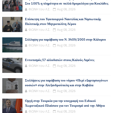
Στο 100% η πληρότητα σε πολλά δρομολόγια για Κυκλάδες
ΦΩΝΗ του Λ.Σ.
Aug 08, 2026
Επίσκεψη του Υφυπουργού Ναυτιλίας και Νησιωτικής
Πολιτικής στον Μητροπολίτη Λέρου
ΦΩΝΗ του Λ.Σ.
Aug 08, 2026
Σύλληψη για παράβαση του Ν. 3409/2005 στην Κάλυμνο
ΦΩΝΗ του Λ.Σ.
Aug 08, 2026
Εντοπισμός 57 αλλοδαπών στους Καλούς Λιμένες
ΦΩΝΗ του Λ.Σ.
Aug 08, 2026
Συλλήψεις για παράβαση του νόμου «Περί εξαρτησιογόνων
ουσιών» στην Αλεξανδρούπολη και στην Καβάλα
ΦΩΝΗ του Λ.Σ.
Aug 08, 2026
Οργή στην Τουρκία για την υπογραφή του Ειδικού
Χωροταξικού Πλαίσιου για τον Τουρισμό από την Αθήνα
ΦΩΝΗ του Λ.Σ.
Aug 08, 2026