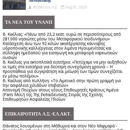
Ακτοφυλακής
ΦΩΝΗ του Λ.Σ.
Aug 07, 2026
ΤΑ ΝΕΑ ΤΟΥ ΥΝΑΝΠ
Β. Κικίλιας: «Πάνω από 23,2 εκατ. ευρώ σε περισσότερους από
281.000 νησιώτες μέσω του Μεταφορικού Ισοδυνάμου»
Κατάσχεση άνω των 92 κιλών ακατέργαστης κάνναβης
υδροπονικής καλλιέργειας στον λιμένα Ηγουμενίτσας και
σύλληψη ημεδαπού για εισαγωγή και μεταφορά ναρκωτικών
ουσιών
Β. Κικίλιας για ακτοπλοϊκά εισιτήρια: «Πετύχαμε να μην αυξηθούν
οι τιμές στα εισιτήρια για δεύτερη συνεχόμενη χρονιά – Η
προσπάθεια για συγκράτηση και μείωση των τιμών συνεχίζεται
εν μέσω πολέμου»
Β. Κικίλιας από Κυλλήνη: «Το Λιμενικό στην πρώτη γραμμή για
την ασφάλεια χιλιάδων επιβατών»
Απονομή Πτυχίων στους νέους Επιθεωρητές Κράτους Λιμένα
(Paris MoU) της 7ης Εκπαιδευτικής Σειράς της Σχολής
Επιθεωρητών Ασφαλείας Πλοίων
ΕΠΙΚΑΙΡΟΤΗΤΑ Λ.Σ.-ΕΛ.ΑΚΤ.
Θάνατος λουομένων στη Μήθυμνα και στον Νέο Μαρμαρά -