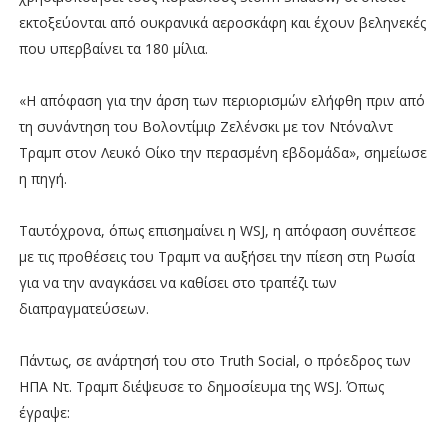
εκτοξεύονται από ουκρανικά αεροσκάφη και έχουν βεληνεκές
που υπερβαίνει τα 180 μίλια.
«Η απόφαση για την άρση των περιορισμών ελήφθη πριν από
τη συνάντηση του Βολοντίμιρ Ζελένσκι με τον Ντόναλντ
Τραμπ στον Λευκό Οίκο την περασμένη εβδομάδα», σημείωσε
η πηγή.
Ταυτόχρονα, όπως επισημαίνει η WSJ, η απόφαση συνέπεσε
με τις προθέσεις του Τραμπ να αυξήσει την πίεση στη Ρωσία
για να την αναγκάσει να καθίσει στο τραπέζι των
διαπραγματεύσεων.
Πάντως, σε ανάρτησή του στο Truth Social, ο πρόεδρος των
ΗΠΑ Ντ. Τραμπ διέψευσε το δημοσίευμα της WSJ. Όπως
έγραψε: