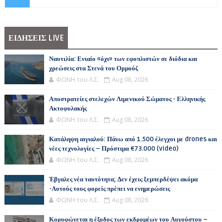
ΕΙΔΗΣΕΙΣ LIVE
Ναυτιλία: Ενιαίο «όχι» των εφοπλιστών σε διόδια και
χρεώσεις στα Στενά του Ορμούζ
ΦΩΝΗ του Λ.Σ.
Aug 08, 2026
Αποστρατείες στελεχών Λιμενικού Σώματος - Ελληνικής
Ακτοφυλακής
ΦΩΝΗ του Λ.Σ.
Aug 08, 2026
Κατάληψη αιγιαλού: Πάνω από 1.500 έλεγχοι με drones και
νέες τεχνολογίες – Πρόστιμα €73.000 (video)
ΦΩΝΗ του Λ.Σ.
Aug 08, 2026
Έβγαλες νέα ταυτότητα; Δεν έχεις ξεμπερδέψει ακόμα
-Αυτούς τους φορείς πρέπει να ενημερώσεις
ΦΩΝΗ του Λ.Σ.
Aug 08, 2026
Κορυφώνεται η έξοδος των εκδρομέων του Αυγούστου –