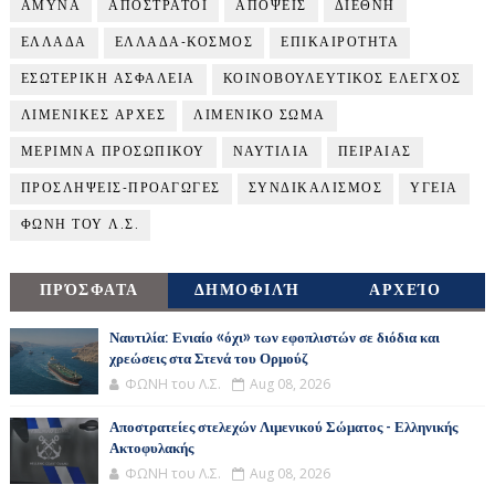
ΑΜΥΝΑ
ΑΠΟΣΤΡΑΤΟΙ
ΑΠΟΨΕΙΣ
ΔΙΕΘΝΗ
ΕΛΛΑΔΑ
ΕΛΛΑΔΑ-ΚΟΣΜΟΣ
ΕΠΙΚΑΙΡΟΤΗΤΑ
ΕΣΩΤΕΡΙΚΗ ΑΣΦΑΛΕΙΑ
ΚΟΙΝΟΒΟΥΛΕΥΤΙΚΟΣ ΕΛΕΓΧΟΣ
ΛΙΜΕΝΙΚΕΣ ΑΡΧΕΣ
ΛΙΜΕΝΙΚΟ ΣΩΜΑ
ΜΕΡΙΜΝΑ ΠΡΟΣΩΠΙΚΟΥ
ΝΑΥΤΙΛΙΑ
ΠΕΙΡΑΙΑΣ
ΠΡΟΣΛΗΨΕΙΣ-ΠΡΟΑΓΩΓΕΣ
ΣΥΝΔΙΚΑΛΙΣΜΟΣ
ΥΓΕΙΑ
ΦΩΝΗ ΤΟΥ Λ.Σ.
ΠΡΌΣΦΑΤΑ
ΔΗΜΟΦΙΛΉ
ΑΡΧΕΊΟ
Ναυτιλία: Ενιαίο «όχι» των εφοπλιστών σε διόδια και
χρεώσεις στα Στενά του Ορμούζ
ΦΩΝΗ του Λ.Σ.
Aug 08, 2026
Αποστρατείες στελεχών Λιμενικού Σώματος - Ελληνικής
Ακτοφυλακής
ΦΩΝΗ του Λ.Σ.
Aug 08, 2026