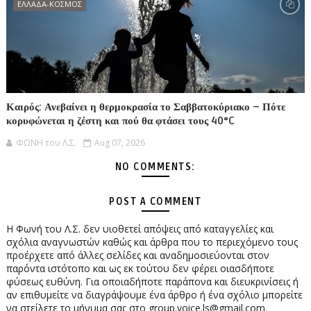
ΕΛΛΑΔΑ-ΚΟΣΜΟΣ
Καιρός: Ανεβαίνει η θερμοκρασία το Σαββατοκύριακο – Πότε
κορυφώνεται η ζέστη και πού θα φτάσει τους 40°C
ΦΩΝΗ του Λ.Σ.
Aug 07, 2026
NO COMMENTS:
POST A COMMENT
Η Φωνή του Λ.Σ. δεν υιοθετεί απόψεις από καταγγελίες και
σχόλια αναγνωστών καθώς και άρθρα που το περιεχόμενο τους
προέρχετε από άλλες σελίδες και αναδημοσιεύονται στον
παρόντα ιστότοπο και ως εκ τούτου δεν φέρει οιασδήποτε
φύσεως ευθύνη. Για οποιαδήποτε παράπονα και διευκρινίσεις ή
αν επιθυμείτε να διαγράψουμε ένα άρθρο ή ένα σχόλιο μπορείτε
να στείλετε το μήνυμα σας στο group.voice.ls@gmail.com.