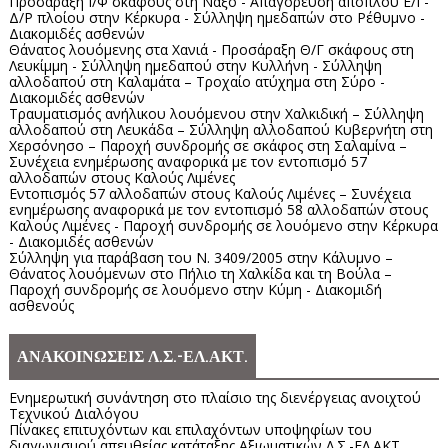
Προσάραξη Ι/Φ σκάφους στη Νάξο - Απαγόρευση απόπλου Ε/Γ-
Δ/Ρ πλοίου στην Κέρκυρα - Σύλληψη ημεδαπών στο Ρέθυμνο -
Διακομιδές ασθενών
Θάνατος λουόμενης στα Χανιά - Προσάραξη Θ/Γ σκάφους στη
Λευκίμμη - Σύλληψη ημεδαπού στην Κυλλήνη - Σύλληψη
αλλοδαπού στη Καλαμάτα – Τροχαίο ατύχημα στη Σύρο -
Διακομιδές ασθενών
Τραυματισμός ανήλικου λουόμενου στην Χαλκιδική – Σύλληψη
αλλοδαπού στη Λευκάδα – Σύλληψη αλλοδαπού Κυβερνήτη στη
Χερσόνησο – Παροχή συνδρομής σε σκάφος στη Σαλαμίνα –
Συνέχεια ενημέρωσης αναφορικά με τον εντοπισμό 57
αλλοδαπών στους Καλούς Λιμένες
Εντοπισμός 57 αλλοδαπών στους Καλούς Λιμένες – Συνέχεια
ενημέρωσης αναφορικά με τον εντοπισμό 58 αλλοδαπών στους
Καλούς Λιμένες - Παροχή συνδρομής σε λουόμενο στην Κέρκυρα
- Διακομιδές ασθενών
Σύλληψη για παράβαση του Ν. 3409/2005 στην Κάλυμνο –
Θάνατος λουόμενων στο Πήλιο τη Χαλκίδα και τη Βούλα –
Παροχή συνδρομής σε λουόμενο στην Κύμη - Διακομιδή
ασθενούς
ΑΝΑΚΟΙΝΩΣΕΙΣ Λ.Σ.-ΕΛ.ΑΚΤ.
Ενημερωτική συνάντηση στο πλαίσιο της διενέργειας ανοιχτού
Τεχνικού Διαλόγου
Πίνακες επιτυχόντων και επιλαχόντων υποψηφίων του
διαγωνισμού απευθείας κατάταξης Αξιωματικών Λ.Σ.-ΕΛ.ΑΚΤ.