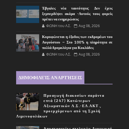
Έβγαλες νέα ταυτότητα; Δεν έχεις
ξεμπερδέψει ακόμα -Αυτούς τους φορείς
πρέπει να ενημερώσεις
ΦΩΝΗ του Λ.Σ.
Aug 08, 2026
Κορυφώνεται η έξοδος των εκδρομέων του
Αυγούστου – Στο 100% η πληρότητα σε
πολλά δρομολόγια για Κυκλάδες
ΦΩΝΗ του Λ.Σ.
Aug 08, 2026
ΔΗΜΟΦΙΛΕΊΣ ΑΝΑΡΤΉΣΕΙΣ
Προαγωγή διακοσίων σαράντα
επτά (247) Κατώτερων
Αξιωματικών Λ.Σ.-ΕΛ.ΑΚΤ.,
προερχόμενων από τη Σχολή
Λιμενοφυλάκων
Αποστρατείες στελεχών Λιμενικού