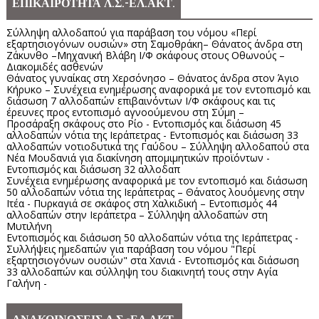
ΕΠΙΚΑΙΡΟΤΗΤΑ Λ.Σ.-ΕΛ.ΑΚΤ.
Σύλληψη αλλοδαπού για παράβαση του νόμου «Περί
εξαρτησιογόνων ουσιών» στη Σαμοθράκη– Θάνατος άνδρα στη
Ζάκυνθο –Μηχανική Βλάβη Ι/Φ σκάφους στους Οθωνούς –
Διακομιδές ασθενών
Θάνατος γυναίκας στη Χερσόνησο – Θάνατος άνδρα στον Άγιο
Κήρυκο – Συνέχεια ενημέρωσης αναφορικά με τον εντοπισμό και
διάσωση 7 αλλοδαπών επιβαινόντων Ι/Φ σκάφους και τις
έρευνες προς εντοπισμό αγνοούμενου στη Σύμη –
Προσάραξη σκάφους στο Ρίο - Εντοπισμός και διάσωση 45
αλλοδαπών νότια της Ιεράπετρας - Εντοπισμός και διάσωση 33
αλλοδαπών νοτιοδυτικά της Γαύδου – Σύλληψη αλλοδαπού στα
Νέα Μουδανιά για διακίνηση απομιμητικών προϊόντων -
Εντοπισμός και διάσωση 32 αλλοδαπ
Συνέχεια ενημέρωσης αναφορικά με τον εντοπισμό και διάσωση
50 αλλοδαπών νότια της Ιεράπετρας – Θάνατος λουόμενης στην
Ιτέα - Πυρκαγιά σε σκάφος στη Χαλκιδική – Εντοπισμός 44
αλλοδαπών στην Ιεράπετρα – Σύλληψη αλλοδαπών στη
Μυτιλήνη
Εντοπισμός και διάσωση 50 αλλοδαπών νότια της Ιεράπετρας -
Συλλήψεις ημεδαπών για παράβαση του νόμου "Περί
εξαρτησιογόνων ουσιών" στα Χανιά - Εντοπισμός και διάσωση
33 αλλοδαπών και σύλληψη του διακινητή τους στην Αγία
Γαλήνη -