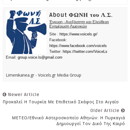
About ΦΩΝΗ του Λ.Σ.
Έγκυρη - Ανεξάρτητη και Ελεύθερη
Ενημέρωση Λιμενικών
Site :
https://www.voicels.gr/
Facebook:
https://www.facebook.com/voicels
Twitter:
https://twitter.com/VoiceLs
Email:
group.voice.ls@gmail.com
Limenikanea.gr - Voicels.gr Media Group
Newer Article
Προκαλεί Η Τουρκία Με Επιθετικό Σκάφος Στο Αιγαίο
Older Article
ΜΕΤΕΟ/Εθνικό Αστεροσκοπείο Αθηνών: Η Πυρκαγιά
Δημιουργεί Τον Δικό Της Καιρό