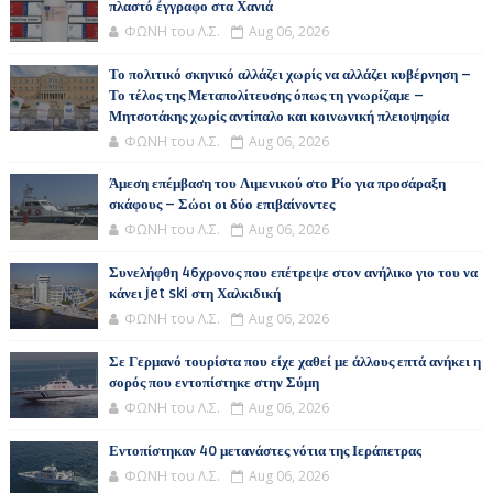
πλαστό έγγραφο στα Χανιά
ΦΩΝΗ του Λ.Σ.
Aug 06, 2026
Το πολιτικό σκηνικό αλλάζει χωρίς να αλλάζει κυβέρνηση –
Το τέλος της Μεταπολίτευσης όπως τη γνωρίζαμε –
Μητσοτάκης χωρίς αντίπαλο και κοινωνική πλειοψηφία
ΦΩΝΗ του Λ.Σ.
Aug 06, 2026
Άμεση επέμβαση του Λιμενικού στο Ρίο για προσάραξη
σκάφους – Σώοι οι δύο επιβαίνοντες
ΦΩΝΗ του Λ.Σ.
Aug 06, 2026
Συνελήφθη 46χρονος που επέτρεψε στον ανήλικο γιο του να
κάνει jet ski στη Χαλκιδική
ΦΩΝΗ του Λ.Σ.
Aug 06, 2026
Σε Γερμανό τουρίστα που είχε χαθεί με άλλους επτά ανήκει η
σορός που εντοπίστηκε στην Σύμη
ΦΩΝΗ του Λ.Σ.
Aug 06, 2026
Εντοπίστηκαν 40 μετανάστες νότια της Ιεράπετρας
ΦΩΝΗ του Λ.Σ.
Aug 06, 2026