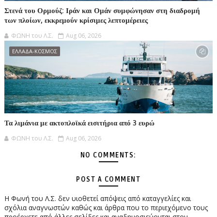
Στενά του Ορμούζ: Ιράν και Ομάν συμφώνησαν στη διαδρομή
των πλοίων, εκκρεμούν κρίσιμες λεπτομέρειες
ΦΩΝΗ του Λ.Σ.
Aug 06, 2026
ΕΛΛΑΔΑ-ΚΟΣΜΟΣ
Τα λιμάνια με ακτοπλοϊκά εισιτήρια από 3 ευρώ
ΦΩΝΗ του Λ.Σ.
Aug 06, 2026
NO COMMENTS:
POST A COMMENT
Η Φωνή του Λ.Σ. δεν υιοθετεί απόψεις από καταγγελίες και
σχόλια αναγνωστών καθώς και άρθρα που το περιεχόμενο τους
προέρχετε από άλλες σελίδες και αναδημοσιεύονται στον