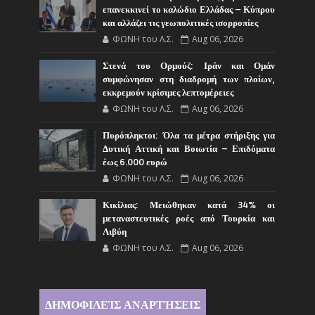
επανεκκινεί το καλώδιο Ελλάδας – Κύπρου
και αλλάζει τις γεωπολιτικές ισορροπίες
ΦΩΝΗ του Λ.Σ.
Aug 06, 2026
Στενά του Ορμούζ: Ιράν και Ομάν
συμφώνησαν στη διαδρομή των πλοίων,
εκκρεμούν κρίσιμες λεπτομέρειες
ΦΩΝΗ του Λ.Σ.
Aug 06, 2026
Πυρόπληκτοι: Όλα τα μέτρα στήριξης για
Δυτική Αττική και Βοιωτία – Επιδόματα
έως 6.000 ευρώ
ΦΩΝΗ του Λ.Σ.
Aug 06, 2026
Κικίλιας: Μειώθηκαν κατά 34% οι
μεταναστευτικές ροές από Τουρκία και
Λιβύη
ΦΩΝΗ του Λ.Σ.
Aug 06, 2026
ΔΗΜΟΦΙΛΕΊΣ ΑΝΑΡΤΉΣΕΙΣ