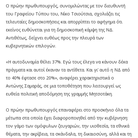
Ο πρώην πρωθυπουργός, συνομιλώντας με τον διευθυντή
του Γραφείου Τύπου του, Νίκο Τσιούτσια, σχολιάζει τις
τελευταίες δημοσκοπήσεις και απορρίπτει το αφήγημα ότι
εκείνος ευθύνεται για τη δημοσκοπική κάμψη της ΝΔ.
Αντιθέτως, δείχνει ευθέως προς την πλευρά των
κυβερνητικών επιλογών.
«Η αυτοδυναμία θέλει 37%. Εγώ τους έλεγα να κάνουν δέκα
πράγματα και αυτοί έκαναν τα αντίθετα. Και γι’ αυτό η ΝΔ από
το 40% έφτασε στο 20%», αναφέρει χαρακτηριστικά ο
Αντώνης Σαμαράς, σε μια τοποθέτηση που λειτουργεί ως
ευθεία πολιτική αποδόμηση της γραμμής Μητσοτάκη.
Ο πρώην πρωθυπουργός επαναφέρει στο προσκήνιο όλα τα
μέτωπα στα οποία έχει διαφοροποιηθεί από την κυβέρνηση:
τον γάμο των ομόφυλων ζευγαριών, την υιοθεσία, τα εθνικά
θέματα, την ακρίβεια, τα σκάνδαλα, τη δικαιοσύνη, αλλά και τη