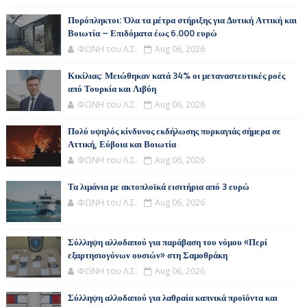
Πυρόπληκτοι: Όλα τα μέτρα στήριξης για Δυτική Αττική και
Βοιωτία – Επιδόματα έως 6.000 ευρώ
ΦΩΝΗ του Λ.Σ.
Aug 06, 2026
Κικίλιας: Μειώθηκαν κατά 34% οι μεταναστευτικές ροές
από Τουρκία και Λιβύη
ΦΩΝΗ του Λ.Σ.
Aug 06, 2026
Πολύ υψηλός κίνδυνος εκδήλωσης πυρκαγιάς σήμερα σε
Αττική, Εύβοια και Βοιωτία
ΦΩΝΗ του Λ.Σ.
Aug 06, 2026
Τα λιμάνια με ακτοπλοϊκά εισιτήρια από 3 ευρώ
ΦΩΝΗ του Λ.Σ.
Aug 06, 2026
Σύλληψη αλλοδαπού για παράβαση του νόμου «Περί
εξαρτησιογόνων ουσιών» στη Σαμοθράκη
ΦΩΝΗ του Λ.Σ.
Aug 06, 2026
Σύλληψη αλλοδαπού για λαθραία καπνικά προϊόντα και