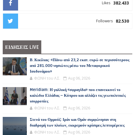
382.433
Likes
82.530
Followers
ΕΙΔΗΣΕΙΣ LIVE
Β. Κικίλιας: «Πάνω από 23,2 εκατ. ευρώ σε περισσότερους
από 281.000 νησιώτες μέσω του Μεταφορικού
Ισοδυνάμου»
ΦΩΝΗ του Λ.Σ.
Aug 06, 2026
Meridiam: Η γαλλική «σφραγίδα» που επανεκκινεί το
καλώδιο Ελλάδας – Κύπρου και αλλάζει τις γεωπολιτικές
ισορροπίες
ΦΩΝΗ του Λ.Σ.
Aug 06, 2026
Στενά του Ορμούζ: Ιράν και Ομάν συμφώνησαν στη
διαδρομή των πλοίων, εκκρεμούν κρίσιμες λεπτομέρειες
ΦΩΝΗ του Λ.Σ.
Aug 06, 2026