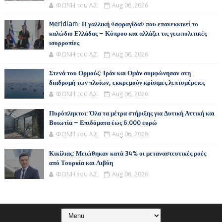
ΦΩΝΗ του Λ.Σ.
Aug 06, 2026
Meridiam: Η γαλλική «σφραγίδα» που επανεκκινεί το
καλώδιο Ελλάδας – Κύπρου και αλλάζει τις γεωπολιτικές
ισορροπίες
ΦΩΝΗ του Λ.Σ.
Aug 06, 2026
Στενά του Ορμούζ: Ιράν και Ομάν συμφώνησαν στη
διαδρομή των πλοίων, εκκρεμούν κρίσιμες λεπτομέρειες
ΦΩΝΗ του Λ.Σ.
Aug 06, 2026
Πυρόπληκτοι: Όλα τα μέτρα στήριξης για Δυτική Αττική και
Βοιωτία – Επιδόματα έως 6.000 ευρώ
ΦΩΝΗ του Λ.Σ.
Aug 06, 2026
Κικίλιας: Μειώθηκαν κατά 34% οι μεταναστευτικές ροές
από Τουρκία και Λιβύη
ΦΩΝΗ του Λ.Σ.
Aug 06, 2026