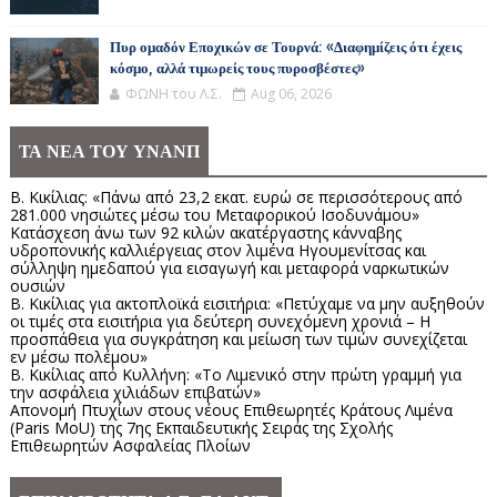
Πυρ ομαδόν Εποχικών σε Τουρνά: «Διαφημίζεις ότι έχεις
κόσμο, αλλά τιμωρείς τους πυροσβέστες»
ΦΩΝΗ του Λ.Σ.
Aug 06, 2026
ΤΑ ΝΕΑ ΤΟΥ ΥΝΑΝΠ
Β. Κικίλιας: «Πάνω από 23,2 εκατ. ευρώ σε περισσότερους από
281.000 νησιώτες μέσω του Μεταφορικού Ισοδυνάμου»
Κατάσχεση άνω των 92 κιλών ακατέργαστης κάνναβης
υδροπονικής καλλιέργειας στον λιμένα Ηγουμενίτσας και
σύλληψη ημεδαπού για εισαγωγή και μεταφορά ναρκωτικών
ουσιών
Β. Κικίλιας για ακτοπλοϊκά εισιτήρια: «Πετύχαμε να μην αυξηθούν
οι τιμές στα εισιτήρια για δεύτερη συνεχόμενη χρονιά – Η
προσπάθεια για συγκράτηση και μείωση των τιμών συνεχίζεται
εν μέσω πολέμου»
Β. Κικίλιας από Κυλλήνη: «Το Λιμενικό στην πρώτη γραμμή για
την ασφάλεια χιλιάδων επιβατών»
Απονομή Πτυχίων στους νέους Επιθεωρητές Κράτους Λιμένα
(Paris MoU) της 7ης Εκπαιδευτικής Σειράς της Σχολής
Επιθεωρητών Ασφαλείας Πλοίων