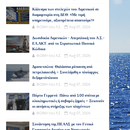
Κάλεσμα των στελεχών του Λιμενικού σε
διαμαρτυρία στη ΔΕΘ: «Με τιμή
υπηρετούμε, αξιοπρέπεια απαιτούμε!»
ΦΩΝΗ του Λ.Σ.
Aug 07, 2026
Δωσιδικία Λιμενικών - Απεμπλοκή του Λ.Σ.-
ΕΛ.ΑΚΤ. από το Στρατιωτικό Ποινικό
Κώδικα
ΦΩΝΗ του Λ.Σ.
Aug 07, 2026
Δραπετσώνα: Θαλάσσια ρύπανση από
πετρελαιοειδή – Συνελήφθη ο πλοίαρχος
δεξαμενόπλοιου
ΦΩΝΗ του Λ.Σ.
Aug 07, 2026
Πόρτο Γερμενό: Πάνω από 100 σπίτια με
ολοκληρωτικές ή σοβαρές ζημιές – Ξεκινούν
οι αιτήσεις στήριξης των πληγέντων
ΦΩΝΗ του Λ.Σ.
Aug 07, 2026
Συνάντηση της ΠΕΑΛΣ με τον Γενικό
Γραμματέα Αιγαίου και Νησιωτικής