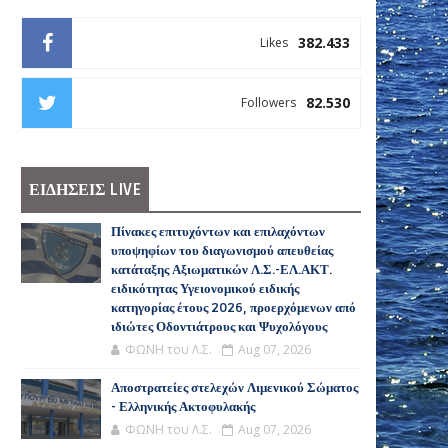
382.433
Likes
82.530
Followers
ΕΙΔΗΣΕΙΣ LIVE
Πίνακες επιτυχόντων και επιλαχόντων
υποψηφίων του διαγωνισμού απευθείας
κατάταξης Αξιωματικών Λ.Σ.-ΕΛ.ΑΚΤ.
ειδικότητας Υγειονομικού ειδικής
κατηγορίας έτους 2026, προερχόμενων από
ιδιώτες Οδοντιάτρους και Ψυχολόγους
ΦΩΝΗ του Λ.Σ.
Aug 07, 2026
Αποστρατείες στελεχών Λιμενικού Σώματος
- Ελληνικής Ακτοφυλακής
ΦΩΝΗ του Λ.Σ.
Aug 07, 2026