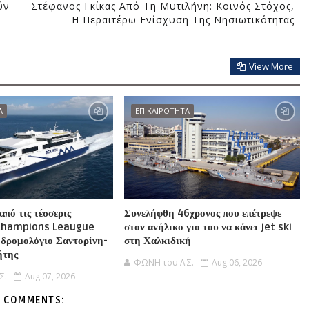
ύν
Στέφανος Γκίκας Από Τη Μυτιλήνη: Κοινός Στόχος,
Η Περαιτέρω Ενίσχυση Της Νησιωτικότητας
View More
Α
ΕΠΙΚΑΙΡΟΤΗΤΑ
από τις τέσσερις
Συνελήφθη 46χρονος που επέτρεψε
 Champions Leaugue
στον ανήλικο γιο του να κάνει jet ski
ο δρομολόγιο Σαντορίνη-
στη Χαλκιδική
ήτης
ΦΩΝΗ του Λ.Σ.
Aug 06, 2026
Σ.
Aug 07, 2026
 COMMENTS: