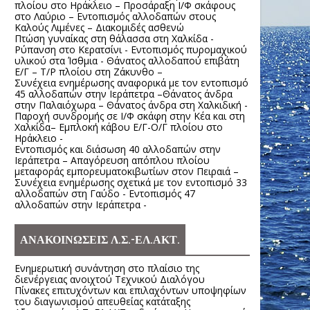
πλοίου στο Ηράκλειο – Προσάραξη Ι/Φ σκάφους
στο Λαύριο – Εντοπισμός αλλοδαπών στους
Καλούς Λιμένες – Διακομιδές ασθενώ
Πτώση γυναίκας στη θάλασσα στη Χαλκίδα -
Ρύπανση στο Κερατσίνι - Εντοπισμός πυρομαχικού
υλικού στα Ίσθμια - Θάνατος αλλοδαπού επιβάτη
Ε/Γ – Τ/Ρ πλοίου στη Ζάκυνθο –
Συνέχεια ενημέρωσης αναφορικά με τον εντοπισμό
45 αλλοδαπών στην Ιεράπετρα –Θάνατος άνδρα
στην Παλαιόχωρα – Θάνατος άνδρα στη Χαλκιδική -
Παροχή συνδρομής σε Ι/Φ σκάφη στην Κέα και στη
Χαλκίδα– Εμπλοκή κάβου Ε/Γ-Ο/Γ πλοίου στο
Ηράκλειο -
Εντοπισμός και διάσωση 40 αλλοδαπών στην
Ιεράπετρα – Απαγόρευση απόπλου πλοίου
μεταφοράς εμπορευματοκιβωτίων στον Πειραιά –
Συνέχεια ενημέρωσης σχετικά με τον εντοπισμό 33
αλλοδαπών στη Γαύδο - Εντοπισμός 47
αλλοδαπών στην Ιεράπετρα -
ΑΝΑΚΟΙΝΩΣΕΙΣ Λ.Σ.-ΕΛ.ΑΚΤ.
Ενημερωτική συνάντηση στο πλαίσιο της
διενέργειας ανοιχτού Τεχνικού Διαλόγου
Πίνακες επιτυχόντων και επιλαχόντων υποψηφίων
του διαγωνισμού απευθείας κατάταξης