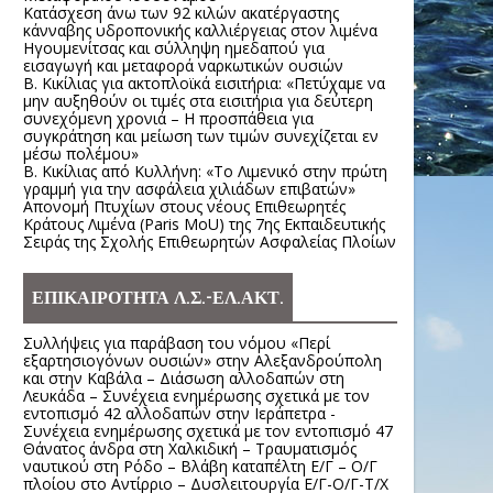
Κατάσχεση άνω των 92 κιλών ακατέργαστης
κάνναβης υδροπονικής καλλιέργειας στον λιμένα
Ηγουμενίτσας και σύλληψη ημεδαπού για
εισαγωγή και μεταφορά ναρκωτικών ουσιών
Β. Κικίλιας για ακτοπλοϊκά εισιτήρια: «Πετύχαμε να
μην αυξηθούν οι τιμές στα εισιτήρια για δεύτερη
συνεχόμενη χρονιά – Η προσπάθεια για
συγκράτηση και μείωση των τιμών συνεχίζεται εν
μέσω πολέμου»
Β. Κικίλιας από Κυλλήνη: «Το Λιμενικό στην πρώτη
γραμμή για την ασφάλεια χιλιάδων επιβατών»
Απονομή Πτυχίων στους νέους Επιθεωρητές
Κράτους Λιμένα (Paris MoU) της 7ης Εκπαιδευτικής
Σειράς της Σχολής Επιθεωρητών Ασφαλείας Πλοίων
ΕΠΙΚΑΙΡΟΤΗΤΑ Λ.Σ.-ΕΛ.ΑΚΤ.
Συλλήψεις για παράβαση του νόμου «Περί
εξαρτησιογόνων ουσιών» στην Αλεξανδρούπολη
και στην Καβάλα – Διάσωση αλλοδαπών στη
Λευκάδα – Συνέχεια ενημέρωσης σχετικά με τον
εντοπισμό 42 αλλοδαπών στην Ιεράπετρα -
Συνέχεια ενημέρωσης σχετικά με τον εντοπισμό 47
Θάνατος άνδρα στη Χαλκιδική – Τραυματισμός
ναυτικού στη Ρόδο – Βλάβη καταπέλτη Ε/Γ – Ο/Γ
πλοίου στο Αντίρριο – Δυσλειτουργία Ε/Γ-Ο/Γ-Τ/Χ