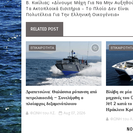
Β. Κικίλιας: «Δίνουμε Μάχη Για Να Μην Αυξηθο
Τα Ακτοπλοϊκά Εισιτήρια – Το Πλοίο Δεν Είναι
Πολυτέλεια Για Την Ελληνική Οικογένεια»
RELATED POST
ΕΠΙΚΑΙΡΟΤΗΤΑ
ΕΠΙΚΑΙΡΟΤΗΤ
Δραπετσώνα: Θαλάσσια ρύπανση από
Βλάβη σε μία 
πετρελαιοειδή – Συνελήφθη ο
μηχανές του
πλοίαρχος δεξαμενόπλοιου
Jet 2 κατά τ
Ηράκλειο Κρ
ΦΩΝΗ του Λ.Σ.
Aug 07, 2026
ΦΩΝΗ του Λ.
NO