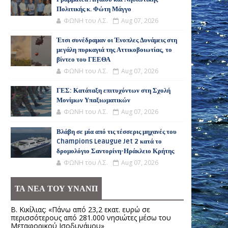
Πολιτικής κ. Φώτη Μάγγο
ΦΩΝΗ του Λ.Σ.
Aug 07, 2026
Έτσι συνέδραμαν οι Ένοπλες Δυνάμεις στη
μεγάλη πυρκαγιά της Αττικοβοιωτίας, το
βίντεο του ΓΕΕΘΑ
ΦΩΝΗ του Λ.Σ.
Aug 07, 2026
ΓΕΣ: Κατάταξη επιτυχόντων στη Σχολή
Μονίμων Υπαξιωματικών
ΦΩΝΗ του Λ.Σ.
Aug 07, 2026
Βλάβη σε μία από τις τέσσερις μηχανές του
Champions Leaugue Jet 2 κατά το
δρομολόγιο Σαντορίνη-Ηράκλειο Κρήτης
ΦΩΝΗ του Λ.Σ.
Aug 07, 2026
ΤΑ ΝΕΑ ΤΟΥ ΥΝΑΝΠ
Β. Κικίλιας: «Πάνω από 23,2 εκατ. ευρώ σε
περισσότερους από 281.000 νησιώτες μέσω του
Μεταφορικού Ισοδυνάμου»