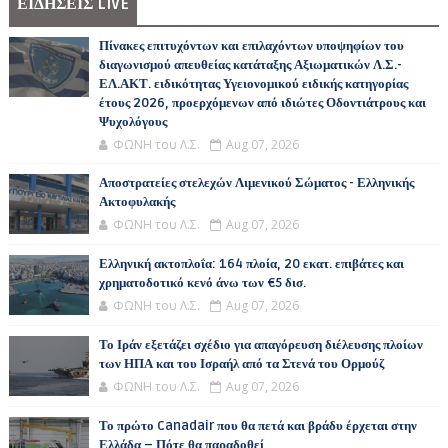
ΕΙΔΗΣΕΙΣ LIVE
Πίνακες επιτυχόντων και επιλαχόντων υποψηφίων του
διαγωνισμού απευθείας κατάταξης Αξιωματικών Λ.Σ.-
ΕΛ.ΑΚΤ. ειδικότητας Υγειονομικού ειδικής κατηγορίας
έτους 2026, προερχόμενων από ιδιώτες Οδοντιάτρους και
Ψυχολόγους
ΦΩΝΗ του Λ.Σ.
Aug 07, 2026
Αποστρατείες στελεχών Λιμενικού Σώματος - Ελληνικής
Ακτοφυλακής
ΦΩΝΗ του Λ.Σ.
Aug 07, 2026
Ελληνική ακτοπλοΐα: 164 πλοία, 20 εκατ. επιβάτες και
χρηματοδοτικό κενό άνω των €5 δισ.
ΦΩΝΗ του Λ.Σ.
Aug 07, 2026
Το Ιράν εξετάζει σχέδιο για απαγόρευση διέλευσης πλοίων
των ΗΠΑ και του Ισραήλ από τα Στενά του Ορμούζ
ΦΩΝΗ του Λ.Σ.
Aug 07, 2026
Το πρώτο Canadair που θα πετά και βράδυ έρχεται στην
Ελλάδα – Πότε θα παραδοθεί