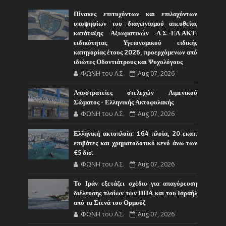
Πίνακες επιτυχόντων και επιλαχόντων
υποψηφίων του διαγωνισμού απευθείας
κατάταξης Αξιωματικών Λ.Σ.-ΕΛ.ΑΚΤ.
ειδικότητας Υγειονομικού ειδικής
κατηγορίας έτους 2026, προερχόμενων από
ιδιώτες Οδοντιάτρους και Ψυχολόγους
ΦΩΝΗ του Λ.Σ.
Aug 07, 2026
Αποστρατείες στελεχών Λιμενικού
Σώματος - Ελληνικής Ακτοφυλακής
ΦΩΝΗ του Λ.Σ.
Aug 07, 2026
Ελληνική ακτοπλοΐα: 164 πλοία, 20 εκατ.
επιβάτες και χρηματοδοτικό κενό άνω των
€5 δισ.
ΦΩΝΗ του Λ.Σ.
Aug 07, 2026
Το Ιράν εξετάζει σχέδιο για απαγόρευση
διέλευσης πλοίων των ΗΠΑ και του Ισραήλ
από τα Στενά του Ορμούζ
ΦΩΝΗ του Λ.Σ.
Aug 07, 2026