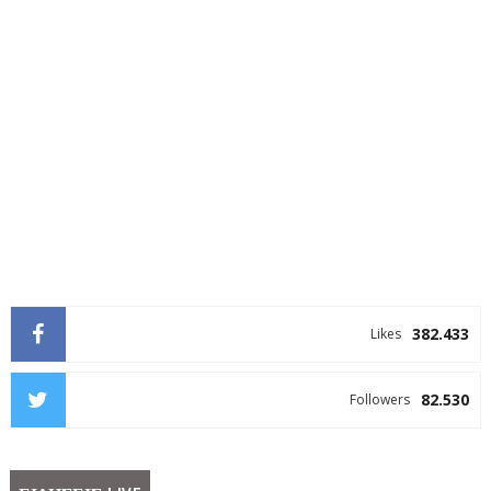
382.433
Likes
82.530
Followers