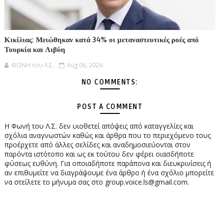
Κικίλιας: Μειώθηκαν κατά 34% οι μεταναστευτικές ροές από
Τουρκία και Λιβύη
ΦΩΝΗ του Λ.Σ.
Aug 06, 2026
NO COMMENTS:
POST A COMMENT
Η Φωνή του Λ.Σ. δεν υιοθετεί απόψεις από καταγγελίες και
σχόλια αναγνωστών καθώς και άρθρα που το περιεχόμενο τους
προέρχετε από άλλες σελίδες και αναδημοσιεύονται στον
παρόντα ιστότοπο και ως εκ τούτου δεν φέρει οιασδήποτε
φύσεως ευθύνη. Για οποιαδήποτε παράπονα και διευκρινίσεις ή
αν επιθυμείτε να διαγράψουμε ένα άρθρο ή ένα σχόλιο μπορείτε
να στείλετε το μήνυμα σας στο group.voice.ls@gmail.com.