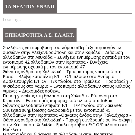
ΤΑ ΝΕΑ ΤΟΥ ΥΝΑΝΠ
Loading...
ΕΠΙΚΑΙΡΟΤΗΤΑ Λ.Σ.-ΕΛ.ΑΚΤ.
Συλλήψεις για παράβαση του νόμου «Περί εξαρτησιογόνων
ουσιών» στην Αλεξανδρούπολη και στην Καβάλα – Διάσωση
αλλοδαπών στη Λευκάδα – Συνέχεια ενημέρωσης σχετικά με τον
εντοπισμό 42 αλλοδαπών στην Ιεράπετρα - Συνέχεια
ενημέρωσης σχετικά με τον εντοπισμό 47
Θάνατος άνδρα στη Χαλκιδική – Τραυματισμός ναυτικού στη
Ρόδο – Βλάβη καταπέλτη Ε/Γ – Ο/Γ πλοίου στο Αντίρριο –
Δυσλειτουργία Ε/Γ-Ο/Γ-Τ/Χ πλοίου στο Ηράκλειο – Προσάραξη Ι/
Φ σκάφους στο Λαύριο – Εντοπισμός αλλοδαπών στους Καλούς
Λιμένες – Διακομιδές ασθενώ
Πτώση γυναίκας στη θάλασσα στη Χαλκίδα - Ρύπανση στο
Κερατσίνι - Εντοπισμός πυρομαχικού υλικού στα Ίσθμια -
Θάνατος αλλοδαπού επιβάτη Ε/Γ – Τ/Ρ πλοίου στη Ζάκυνθο –
Συνέχεια ενημέρωσης αναφορικά με τον εντοπισμό 45
αλλοδαπών στην Ιεράπετρα –Θάνατος άνδρα στην Παλαιόχωρα –
Θάνατος άνδρα στη Χαλκιδική - Παροχή συνδρομής σε Ι/Φ σκάφη
στην Κέα και στη Χαλκίδα– Εμπλοκή κάβου Ε/Γ-Ο/Γ πλοίου στο
Ηράκλειο -
Εντοπισμός και διάσωση 40 αλλοδαπών στην Ιεράπετρα –