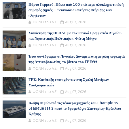
Πόρτο Γερμενό: Πάνω από 100 σπίτια με ολοκληρωτικές ή
σοβαρές ζημιές – Ξεκινούν οι αιτήσεις στήριξης των
πληγέντων
ΦΩΝΗ του Λ.Σ.
Aug 07, 2026
Συνάντηση της ΠΕΑΛΣ με τον Γενικό Γραμματέα Αιγαίου
και Νησιωτικής Πολιτικής κ. Φώτη Μάγγο
ΦΩΝΗ του Λ.Σ.
Aug 07, 2026
Έτσι συνέδραμαν οι Ένοπλες Δυνάμεις στη μεγάλη πυρκαγιά
της Αττικοβοιωτίας, το βίντεο του ΓΕΕΘΑ
ΦΩΝΗ του Λ.Σ.
Aug 07, 2026
ΓΕΣ: Κατάταξη επιτυχόντων στη Σχολή Μονίμων
Υπαξιωματικών
ΦΩΝΗ του Λ.Σ.
Aug 07, 2026
Βλάβη σε μία από τις τέσσερις μηχανές του Champions
Leaugue Jet 2 κατά το δρομολόγιο Σαντορίνη-Ηράκλειο
Κρήτης
ΦΩΝΗ του Λ.Σ.
Aug 07, 2026