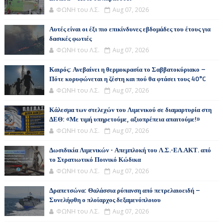
ΦΩΝΗ του Λ.Σ.
Aug 07, 2026
Αυτές είναι οι έξι πιο επικίνδυνες εβδομάδες του έτους για
δασικές φωτιές
ΦΩΝΗ του Λ.Σ.
Aug 07, 2026
Καιρός: Ανεβαίνει η θερμοκρασία το Σαββατοκύριακο –
Πότε κορυφώνεται η ζέστη και πού θα φτάσει τους 40°C
ΦΩΝΗ του Λ.Σ.
Aug 07, 2026
Κάλεσμα των στελεχών του Λιμενικού σε διαμαρτυρία στη
ΔΕΘ: «Με τιμή υπηρετούμε, αξιοπρέπεια απαιτούμε!»
ΦΩΝΗ του Λ.Σ.
Aug 07, 2026
Δωσιδικία Λιμενικών - Απεμπλοκή του Λ.Σ.-ΕΛ.ΑΚΤ. από
το Στρατιωτικό Ποινικό Κώδικα
ΦΩΝΗ του Λ.Σ.
Aug 07, 2026
Δραπετσώνα: Θαλάσσια ρύπανση από πετρελαιοειδή –
Συνελήφθη ο πλοίαρχος δεξαμενόπλοιου
ΦΩΝΗ του Λ.Σ.
Aug 07, 2026