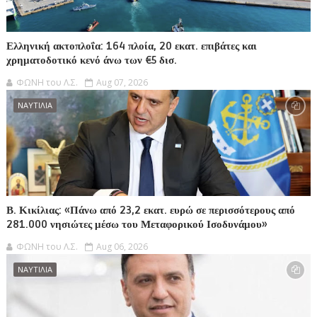
Ελληνική ακτοπλοΐα: 164 πλοία, 20 εκατ. επιβάτες και
χρηματοδοτικό κενό άνω των €5 δισ.
ΦΩΝΗ του Λ.Σ.
Aug 07, 2026
ΝΑΥΤΙΛΙΑ
Β. Κικίλιας: «Πάνω από 23,2 εκατ. ευρώ σε περισσότερους από
281.000 νησιώτες μέσω του Μεταφορικού Ισοδυνάμου»
ΦΩΝΗ του Λ.Σ.
Aug 06, 2026
ΝΑΥΤΙΛΙΑ