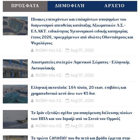
ΠΡΌΣΦΑΤΑ
ΔΗΜΟΦΙΛΉ
ΑΡΧΕΊΟ
Πίνακες επιτυχόντων και επιλαχόντων υποψηφίων του
διαγωνισμού απευθείας κατάταξης Αξιωματικών Λ.Σ.-
ΕΛ.ΑΚΤ. ειδικότητας Υγειονομικού ειδικής κατηγορίας
έτους 2026, προερχόμενων από ιδιώτες Οδοντιάτρους και
Ψυχολόγους
ΦΩΝΗ του Λ.Σ.
Aug 07, 2026
Αποστρατείες στελεχών Λιμενικού Σώματος - Ελληνικής
Ακτοφυλακής
ΦΩΝΗ του Λ.Σ.
Aug 07, 2026
Ελληνική ακτοπλοΐα: 164 πλοία, 20 εκατ. επιβάτες και
χρηματοδοτικό κενό άνω των €5 δισ.
ΦΩΝΗ του Λ.Σ.
Aug 07, 2026
Το Ιράν εξετάζει σχέδιο για απαγόρευση διέλευσης πλοίων
των ΗΠΑ και του Ισραήλ από τα Στενά του Ορμούζ
ΦΩΝΗ του Λ.Σ.
Aug 07, 2026
Το πρώτο Canadair που θα πετά και βράδυ έρχεται στην