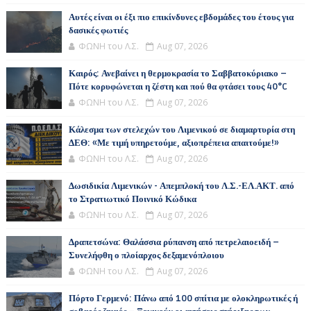
Αυτές είναι οι έξι πιο επικίνδυνες εβδομάδες του έτους για
δασικές φωτιές
ΦΩΝΗ του Λ.Σ.
Aug 07, 2026
Καιρός: Ανεβαίνει η θερμοκρασία το Σαββατοκύριακο –
Πότε κορυφώνεται η ζέστη και πού θα φτάσει τους 40°C
ΦΩΝΗ του Λ.Σ.
Aug 07, 2026
Κάλεσμα των στελεχών του Λιμενικού σε διαμαρτυρία στη
ΔΕΘ: «Με τιμή υπηρετούμε, αξιοπρέπεια απαιτούμε!»
ΦΩΝΗ του Λ.Σ.
Aug 07, 2026
Δωσιδικία Λιμενικών - Απεμπλοκή του Λ.Σ.-ΕΛ.ΑΚΤ. από
το Στρατιωτικό Ποινικό Κώδικα
ΦΩΝΗ του Λ.Σ.
Aug 07, 2026
Δραπετσώνα: Θαλάσσια ρύπανση από πετρελαιοειδή –
Συνελήφθη ο πλοίαρχος δεξαμενόπλοιου
ΦΩΝΗ του Λ.Σ.
Aug 07, 2026
Πόρτο Γερμενό: Πάνω από 100 σπίτια με ολοκληρωτικές ή