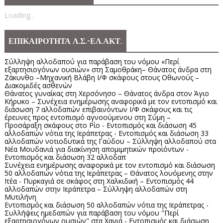
Loading...
ΕΠΙΚΑΙΡΟΤΗΤΑ Λ.Σ.-ΕΛ.ΑΚΤ.
Σύλληψη αλλοδαπού για παράβαση του νόμου «Περί
εξαρτησιογόνων ουσιών» στη Σαμοθράκη– Θάνατος άνδρα στη
Ζάκυνθο –Μηχανική Βλάβη Ι/Φ σκάφους στους Οθωνούς –
Διακομιδές ασθενών
Θάνατος γυναίκας στη Χερσόνησο – Θάνατος άνδρα στον Άγιο
Κήρυκο – Συνέχεια ενημέρωσης αναφορικά με τον εντοπισμό και
διάσωση 7 αλλοδαπών επιβαινόντων Ι/Φ σκάφους και τις
έρευνες προς εντοπισμό αγνοούμενου στη Σύμη –
Προσάραξη σκάφους στο Ρίο - Εντοπισμός και διάσωση 45
αλλοδαπών νότια της Ιεράπετρας - Εντοπισμός και διάσωση 33
αλλοδαπών νοτιοδυτικά της Γαύδου – Σύλληψη αλλοδαπού στα
Νέα Μουδανιά για διακίνηση απομιμητικών προϊόντων -
Εντοπισμός και διάσωση 32 αλλοδαπ
Συνέχεια ενημέρωσης αναφορικά με τον εντοπισμό και διάσωση
50 αλλοδαπών νότια της Ιεράπετρας – Θάνατος λουόμενης στην
Ιτέα - Πυρκαγιά σε σκάφος στη Χαλκιδική – Εντοπισμός 44
αλλοδαπών στην Ιεράπετρα – Σύλληψη αλλοδαπών στη
Μυτιλήνη
Εντοπισμός και διάσωση 50 αλλοδαπών νότια της Ιεράπετρας -
Συλλήψεις ημεδαπών για παράβαση του νόμου "Περί
εξαρτησιογόνων ουσιών" στα Χανιά - Εντοπισμός και διάσωση