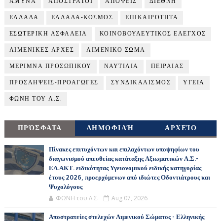
ΑΜΥΝΑ
ΑΠΟΣΤΡΑΤΟΙ
ΑΠΟΨΕΙΣ
ΔΙΕΘΝΗ
ΕΛΛΑΔΑ
ΕΛΛΑΔΑ-ΚΟΣΜΟΣ
ΕΠΙΚΑΙΡΟΤΗΤΑ
ΕΣΩΤΕΡΙΚΗ ΑΣΦΑΛΕΙΑ
ΚΟΙΝΟΒΟΥΛΕΥΤΙΚΟΣ ΕΛΕΓΧΟΣ
ΛΙΜΕΝΙΚΕΣ ΑΡΧΕΣ
ΛΙΜΕΝΙΚΟ ΣΩΜΑ
ΜΕΡΙΜΝΑ ΠΡΟΣΩΠΙΚΟΥ
ΝΑΥΤΙΛΙΑ
ΠΕΙΡΑΙΑΣ
ΠΡΟΣΛΗΨΕΙΣ-ΠΡΟΑΓΩΓΕΣ
ΣΥΝΔΙΚΑΛΙΣΜΟΣ
ΥΓΕΙΑ
ΦΩΝΗ ΤΟΥ Λ.Σ.
ΠΡΌΣΦΑΤΑ
ΔΗΜΟΦΙΛΉ
ΑΡΧΕΊΟ
Πίνακες επιτυχόντων και επιλαχόντων υποψηφίων του
διαγωνισμού απευθείας κατάταξης Αξιωματικών Λ.Σ.-
ΕΛ.ΑΚΤ. ειδικότητας Υγειονομικού ειδικής κατηγορίας
έτους 2026, προερχόμενων από ιδιώτες Οδοντιάτρους και
Ψυχολόγους
ΦΩΝΗ του Λ.Σ.
Aug 07, 2026
Αποστρατείες στελεχών Λιμενικού Σώματος - Ελληνικής