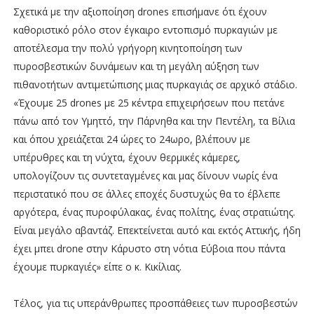
Σχετικά με την αξιοποίηση drones επισήμανε ότι έχουν
καθοριστικό ρόλο στον έγκαιρο εντοπισμό πυρκαγιών με
αποτέλεσμα την πολύ γρήγορη κινητοποίηση των
πυροσβεστικών δυνάμεων και τη μεγάλη αύξηση των
πιθανοτήτων αντιμετώπισης μιας πυρκαγιάς σε αρχικό στάδιο.
«Έχουμε 25 drones με 25 κέντρα επιχειρήσεων που πετάνε
πάνω από τον Υμηττό, την Πάρνηθα και την Πεντέλη, τα Βίλια
και όπου χρειάζεται 24 ώρες το 24ωρο, βλέπουν με
υπέρυθρες και τη νύχτα, έχουν θερμικές κάμερες,
υπολογίζουν τις συντεταγμένες και μας δίνουν νωρίς ένα
περιστατικό που σε άλλες εποχές δυστυχώς θα το έβλεπε
αργότερα, ένας πυροφύλακας, ένας πολίτης, ένας στρατιώτης.
Είναι μεγάλο αβαντάζ. Επεκτείνεται αυτό και εκτός Αττικής, ήδη
έχει μπει drone στην Κάρυστο στη νότια Εύβοια που πάντα
έχουμε πυρκαγιές» είπε ο κ. Κικίλιας.
Τέλος, για τις υπεράνθρωπες προσπάθειες των πυροσβεστών