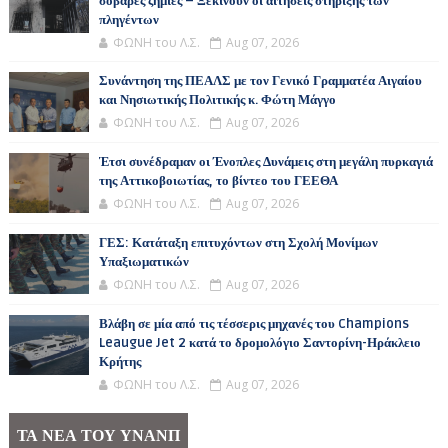
σοβαρές ζημιές – Ξεκινούν οι αιτήσεις στήριξης των
πληγέντων
ΦΩΝΗ του Λ.Σ.
Aug 07, 2026
Συνάντηση της ΠΕΑΛΣ με τον Γενικό Γραμματέα Αιγαίου
και Νησιωτικής Πολιτικής κ. Φώτη Μάγγο
ΦΩΝΗ του Λ.Σ.
Aug 07, 2026
Έτσι συνέδραμαν οι Ένοπλες Δυνάμεις στη μεγάλη πυρκαγιά
της Αττικοβοιωτίας, το βίντεο του ΓΕΕΘΑ
ΦΩΝΗ του Λ.Σ.
Aug 07, 2026
ΓΕΣ: Κατάταξη επιτυχόντων στη Σχολή Μονίμων
Υπαξιωματικών
ΦΩΝΗ του Λ.Σ.
Aug 07, 2026
Βλάβη σε μία από τις τέσσερις μηχανές του Champions
Leaugue Jet 2 κατά το δρομολόγιο Σαντορίνη-Ηράκλειο
Κρήτης
ΦΩΝΗ του Λ.Σ.
Aug 07, 2026
ΤΑ ΝΕΑ ΤΟΥ ΥΝΑΝΠ