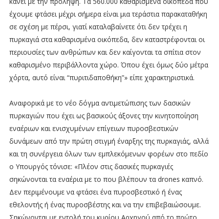
κάνει με την πρόληψη. Τα 560.000 καθαρισμένα οικόπεδα που
έχουμε φτάσει μέχρι σήμερα είναι μια τεράστια παρακαταθήκη
σε σχέση με πέρσι, γιατί καταλαβαίνετε ότι δεν τρέχει η
πυρκαγιά στα καθαρισμένα οικόπεδα, δεν καταστρέφονται οι
περιουσίες των ανθρώπων και δεν καίγονται τα σπίτια στον
καθαρισμένο περιβάλλοντα χώρο. Όπου έχει όμως δύο μέτρα
χόρτα, αυτό είναι “πυριτιδαποθήκη”» είπε χαρακτηριστικά.
Αναφορικά με το νέο δόγμα αντιμετώπισης των δασικών
πυρκαγιών που έχει ως βασικούς άξονες την κινητοποίηση
εναέριων και ενισχυμένων επίγειων πυροσβεστικών
δυνάμεων από την πρώτη στιγμή έναρξης της πυρκαγιάς, αλλά
και τη συνέργεια όλων των εμπλεκόμενων φορέων στο πεδίο
ο Υπουργός τόνισε: «Πλέον στις δασικές πυρκαγιές
σηκώνονται τα εναέρια με το που βλέπουν τα drones καπνό.
Δεν περιμένουμε να φτάσει ένα πυροσβεστικό ή ένας
εθελοντής ή ένας πυροσβέστης και να την επιβεβαιώσουμε.
Σηκώνονται με εντολή του κυρίου Αρχηγού από το πρώτο