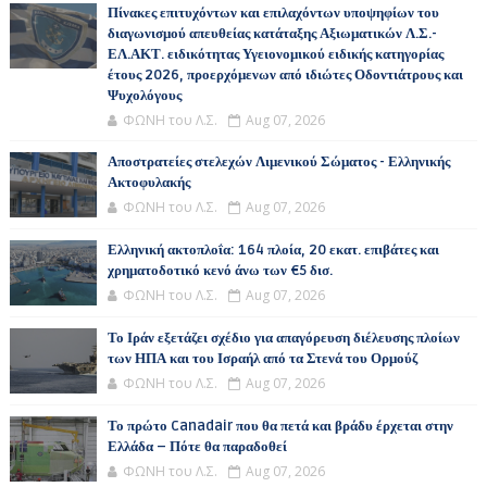
Πίνακες επιτυχόντων και επιλαχόντων υποψηφίων του
διαγωνισμού απευθείας κατάταξης Αξιωματικών Λ.Σ.-
ΕΛ.ΑΚΤ. ειδικότητας Υγειονομικού ειδικής κατηγορίας
έτους 2026, προερχόμενων από ιδιώτες Οδοντιάτρους και
Ψυχολόγους
ΦΩΝΗ του Λ.Σ.
Aug 07, 2026
Αποστρατείες στελεχών Λιμενικού Σώματος - Ελληνικής
Ακτοφυλακής
ΦΩΝΗ του Λ.Σ.
Aug 07, 2026
Ελληνική ακτοπλοΐα: 164 πλοία, 20 εκατ. επιβάτες και
χρηματοδοτικό κενό άνω των €5 δισ.
ΦΩΝΗ του Λ.Σ.
Aug 07, 2026
Το Ιράν εξετάζει σχέδιο για απαγόρευση διέλευσης πλοίων
των ΗΠΑ και του Ισραήλ από τα Στενά του Ορμούζ
ΦΩΝΗ του Λ.Σ.
Aug 07, 2026
Το πρώτο Canadair που θα πετά και βράδυ έρχεται στην
Ελλάδα – Πότε θα παραδοθεί
ΦΩΝΗ του Λ.Σ.
Aug 07, 2026