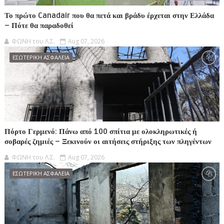
Το πρώτο Canadair που θα πετά και βράδυ έρχεται στην Ελλάδα
– Πότε θα παραδοθεί
ΦΩΝΗ του Λ.Σ.
Aug 07, 2026
ΕΣΩΤΕΡΙΚΗ ΑΣΦΑΛΕΙΑ
Πόρτο Γερμενό: Πάνω από 100 σπίτια με ολοκληρωτικές ή
σοβαρές ζημιές – Ξεκινούν οι αιτήσεις στήριξης των πληγέντων
ΦΩΝΗ του Λ.Σ.
Aug 07, 2026
ΕΣΩΤΕΡΙΚΗ ΑΣΦΑΛΕΙΑ