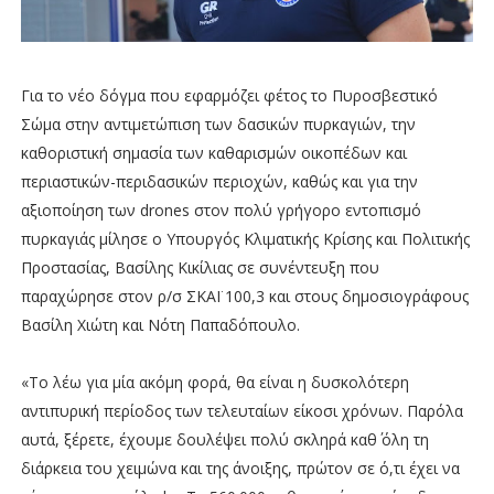
Για το νέο δόγμα που εφαρμόζει φέτος το Πυροσβεστικό
Σώμα στην αντιμετώπιση των δασικών πυρκαγιών, την
καθοριστική σημασία των καθαρισμών οικοπέδων και
περιαστικών-περιδασικών περιοχών, καθώς και για την
αξιοποίηση των drones στον πολύ γρήγορο εντοπισμό
πυρκαγιάς μίλησε ο Υπουργός Κλιματικής Κρίσης και Πολιτικής
Προστασίας, Βασίλης Κικίλιας σε συνέντευξη που
παραχώρησε στον ρ/σ ΣΚΑΪ 100,3 και στους δημοσιογράφους
Βασίλη Χιώτη και Νότη Παπαδόπουλο.
«Το λέω για μία ακόμη φορά, θα είναι η δυσκολότερη
αντιπυρική περίοδος των τελευταίων είκοσι χρόνων. Παρόλα
αυτά, ξέρετε, έχουμε δουλέψει πολύ σκληρά καθ΄ όλη τη
διάρκεια του χειμώνα και της άνοιξης, πρώτον σε ό,τι έχει να