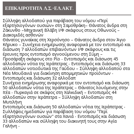
ΕΠΙΚΑΙΡΟΤΗΤΑ Λ.Σ.-ΕΛ.ΑΚΤ.
Σύλληψη αλλοδαπού για παράβαση του νόμου «Περί
εξαρτησιογόνων ουσιών» στη Σαμοθράκη– Θάνατος άνδρα στη
Ζάκυνθο –Μηχανική Βλάβη Ι/Φ σκάφους στους Οθωνούς –
Διακομιδές ασθενών
Θάνατος γυναίκας στη Χερσόνησο – Θάνατος άνδρα στον Άγιο
Κήρυκο – Συνέχεια ενημέρωσης αναφορικά με τον εντοπισμό και
διάσωση 7 αλλοδαπών επιβαινόντων Ι/Φ σκάφους και τις
έρευνες προς εντοπισμό αγνοούμενου στη Σύμη –
Προσάραξη σκάφους στο Ρίο - Εντοπισμός και διάσωση 45
αλλοδαπών νότια της Ιεράπετρας - Εντοπισμός και διάσωση 33
αλλοδαπών νοτιοδυτικά της Γαύδου – Σύλληψη αλλοδαπού στα
Νέα Μουδανιά για διακίνηση απομιμητικών προϊόντων -
Εντοπισμός και διάσωση 32 αλλοδαπ
Συνέχεια ενημέρωσης αναφορικά με τον εντοπισμό και διάσωση
50 αλλοδαπών νότια της Ιεράπετρας – Θάνατος λουόμενης στην
Ιτέα - Πυρκαγιά σε σκάφος στη Χαλκιδική – Εντοπισμός 44
αλλοδαπών στην Ιεράπετρα – Σύλληψη αλλοδαπών στη
Μυτιλήνη
Εντοπισμός και διάσωση 50 αλλοδαπών νότια της Ιεράπετρας -
Συλλήψεις ημεδαπών για παράβαση του νόμου "Περί
εξαρτησιογόνων ουσιών" στα Χανιά - Εντοπισμός και διάσωση
33 αλλοδαπών και σύλληψη του διακινητή τους στην Αγία
Γαλήνη -