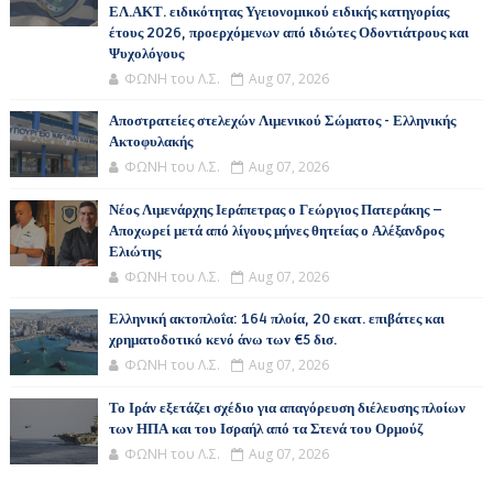
ΕΛ.ΑΚΤ. ειδικότητας Υγειονομικού ειδικής κατηγορίας
έτους 2026, προερχόμενων από ιδιώτες Οδοντιάτρους και
Ψυχολόγους
ΦΩΝΗ του Λ.Σ.
Aug 07, 2026
Αποστρατείες στελεχών Λιμενικού Σώματος - Ελληνικής
Ακτοφυλακής
ΦΩΝΗ του Λ.Σ.
Aug 07, 2026
Νέος Λιμενάρχης Ιεράπετρας ο Γεώργιος Πατεράκης –
Αποχωρεί μετά από λίγους μήνες θητείας ο Αλέξανδρος
Ελιώτης
ΦΩΝΗ του Λ.Σ.
Aug 07, 2026
Ελληνική ακτοπλοΐα: 164 πλοία, 20 εκατ. επιβάτες και
χρηματοδοτικό κενό άνω των €5 δισ.
ΦΩΝΗ του Λ.Σ.
Aug 07, 2026
Το Ιράν εξετάζει σχέδιο για απαγόρευση διέλευσης πλοίων
των ΗΠΑ και του Ισραήλ από τα Στενά του Ορμούζ
ΦΩΝΗ του Λ.Σ.
Aug 07, 2026