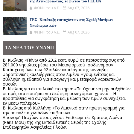
της Αττικοβοιωτίας, το βίντεο του ΓΕΕΘΑ
ΦΩΝΗ του Λ.Σ.
Aug 07, 2026
ΓΕΣ: Κατάταξη επιτυχόντων στη Σχολή Μονίμων
Υπαξιωματικών
ΦΩΝΗ του Λ.Σ.
Aug 07, 2026
ΤΑ ΝΕΑ ΤΟΥ ΥΝΑΝΠ
Β. Κικίλιας: «Πάνω από 23,2 εκατ. ευρώ σε περισσότερους από
281.000 νησιώτες μέσω του Μεταφορικού Ισοδυνάμου»
Κατάσχεση άνω των 92 κιλών ακατέργαστης κάνναβης
υδροπονικής καλλιέργειας στον λιμένα Ηγουμενίτσας και
σύλληψη ημεδαπού για εισαγωγή και μεταφορά ναρκωτικών
ουσιών
Β. Κικίλιας για ακτοπλοϊκά εισιτήρια: «Πετύχαμε να μην αυξηθούν
οι τιμές στα εισιτήρια για δεύτερη συνεχόμενη χρονιά – Η
προσπάθεια για συγκράτηση και μείωση των τιμών συνεχίζεται
εν μέσω πολέμου»
Β. Κικίλιας από Κυλλήνη: «Το Λιμενικό στην πρώτη γραμμή για
την ασφάλεια χιλιάδων επιβατών»
Απονομή Πτυχίων στους νέους Επιθεωρητές Κράτους Λιμένα
(Paris MoU) της 7ης Εκπαιδευτικής Σειράς της Σχολής
Επιθεωρητών Ασφαλείας Πλοίων