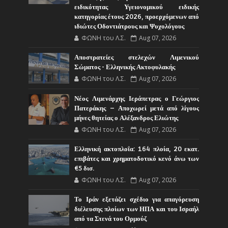
ειδικότητας Υγειονομικού ειδικής
κατηγορίας έτους 2026, προερχόμενων από
ιδιώτες Οδοντιάτρους και Ψυχολόγους
ΦΩΝΗ του Λ.Σ.
Aug 07, 2026
Αποστρατείες στελεχών Λιμενικού
Σώματος - Ελληνικής Ακτοφυλακής
ΦΩΝΗ του Λ.Σ.
Aug 07, 2026
Νέος Λιμενάρχης Ιεράπετρας ο Γεώργιος
Πατεράκης – Αποχωρεί μετά από λίγους
μήνες θητείας ο Αλέξανδρος Ελιώτης
ΦΩΝΗ του Λ.Σ.
Aug 07, 2026
Ελληνική ακτοπλοΐα: 164 πλοία, 20 εκατ.
επιβάτες και χρηματοδοτικό κενό άνω των
€5 δισ.
ΦΩΝΗ του Λ.Σ.
Aug 07, 2026
Το Ιράν εξετάζει σχέδιο για απαγόρευση
διέλευσης πλοίων των ΗΠΑ και του Ισραήλ
από τα Στενά του Ορμούζ