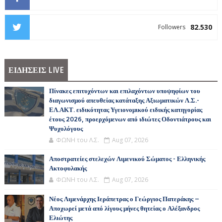
82.530
Followers
ΕΙΔΗΣΕΙΣ LIVE
Πίνακες επιτυχόντων και επιλαχόντων υποψηφίων του
διαγωνισμού απευθείας κατάταξης Αξιωματικών Λ.Σ.-
ΕΛ.ΑΚΤ. ειδικότητας Υγειονομικού ειδικής κατηγορίας
έτους 2026, προερχόμενων από ιδιώτες Οδοντιάτρους και
Ψυχολόγους
ΦΩΝΗ του Λ.Σ.
Aug 07, 2026
Αποστρατείες στελεχών Λιμενικού Σώματος - Ελληνικής
Ακτοφυλακής
ΦΩΝΗ του Λ.Σ.
Aug 07, 2026
Νέος Λιμενάρχης Ιεράπετρας ο Γεώργιος Πατεράκης –
Αποχωρεί μετά από λίγους μήνες θητείας ο Αλέξανδρος
Ελιώτης