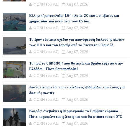
ΦΩΝΗ του Λ.Σ.
Aug 07, 2026
Ελληνική ακτοπλοΐα: 164 πλοία, 20 εκατ. επιβάτες και
χρηματοδοτικό κενό άνω των €5 δισ.
ΦΩΝΗ του Λ.Σ.
Aug 07, 2026
Το Ιράν εξετάζει σχέδιο για απαγόρευση διέλευσης πλοίων
των ΗΠΑ και του Ισραήλ από τα Στενά του Ορμούζ
ΦΩΝΗ του Λ.Σ.
Aug 07, 2026
Το πρώτο Canadair που θα πετά και βράδυ έρχεται στην
Ελλάδα – Πότε θα παραδοθεί
ΦΩΝΗ του Λ.Σ.
Aug 07, 2026
Αυτές είναι οι έξι πιο επικίνδυνες εβδομάδες του έτους για
δασικές φωτιές
ΦΩΝΗ του Λ.Σ.
Aug 07, 2026
Καιρός: Ανεβαίνει η θερμοκρασία το Σαββατοκύριακο –
Πότε κορυφώνεται η ζέστη και πού θα φτάσει τους 40°C
ΦΩΝΗ του Λ.Σ.
Aug 07, 2026