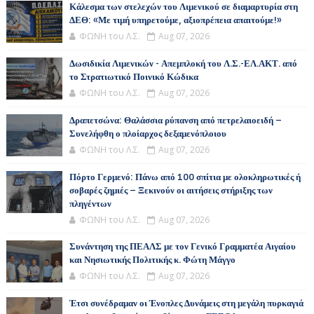
Κάλεσμα των στελεχών του Λιμενικού σε διαμαρτυρία στη
ΔΕΘ: «Με τιμή υπηρετούμε, αξιοπρέπεια απαιτούμε!»
ΦΩΝΗ του Λ.Σ.
Aug 07, 2026
Δωσιδικία Λιμενικών - Απεμπλοκή του Λ.Σ.-ΕΛ.ΑΚΤ. από
το Στρατιωτικό Ποινικό Κώδικα
ΦΩΝΗ του Λ.Σ.
Aug 07, 2026
Δραπετσώνα: Θαλάσσια ρύπανση από πετρελαιοειδή –
Συνελήφθη ο πλοίαρχος δεξαμενόπλοιου
ΦΩΝΗ του Λ.Σ.
Aug 07, 2026
Πόρτο Γερμενό: Πάνω από 100 σπίτια με ολοκληρωτικές ή
σοβαρές ζημιές – Ξεκινούν οι αιτήσεις στήριξης των
πληγέντων
ΦΩΝΗ του Λ.Σ.
Aug 07, 2026
Συνάντηση της ΠΕΑΛΣ με τον Γενικό Γραμματέα Αιγαίου
και Νησιωτικής Πολιτικής κ. Φώτη Μάγγο
ΦΩΝΗ του Λ.Σ.
Aug 07, 2026
Έτσι συνέδραμαν οι Ένοπλες Δυνάμεις στη μεγάλη πυρκαγιά