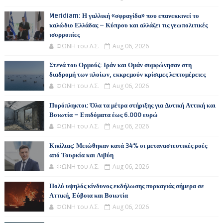
Meridiam: Η γαλλική «σφραγίδα» που επανεκκινεί το
καλώδιο Ελλάδας – Κύπρου και αλλάζει τις γεωπολιτικές
ισορροπίες
ΦΩΝΗ του Λ.Σ.
Aug 06, 2026
Στενά του Ορμούζ: Ιράν και Ομάν συμφώνησαν στη
διαδρομή των πλοίων, εκκρεμούν κρίσιμες λεπτομέρειες
ΦΩΝΗ του Λ.Σ.
Aug 06, 2026
Πυρόπληκτοι: Όλα τα μέτρα στήριξης για Δυτική Αττική και
Βοιωτία – Επιδόματα έως 6.000 ευρώ
ΦΩΝΗ του Λ.Σ.
Aug 06, 2026
Κικίλιας: Μειώθηκαν κατά 34% οι μεταναστευτικές ροές
από Τουρκία και Λιβύη
ΦΩΝΗ του Λ.Σ.
Aug 06, 2026
Πολύ υψηλός κίνδυνος εκδήλωσης πυρκαγιάς σήμερα σε
Αττική, Εύβοια και Βοιωτία
ΦΩΝΗ του Λ.Σ.
Aug 06, 2026