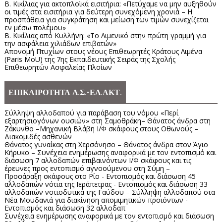
Β. Κικίλιας για ακτοπλοϊκά εισιτήρια: «Πετύχαμε να μην αυξηθούν
οι τιμές στα εισιτήρια για δεύτερη συνεχόμενη χρονιά – Η
προσπάθεια για συγκράτηση και μείωση των τιμών συνεχίζεται
εν μέσω πολέμου»
Β. Κικίλιας από Κυλλήνη: «Το Λιμενικό στην πρώτη γραμμή για
την ασφάλεια χιλιάδων επιβατών»
Απονομή Πτυχίων στους νέους Επιθεωρητές Κράτους Λιμένα
(Paris MoU) της 7ης Εκπαιδευτικής Σειράς της Σχολής
Επιθεωρητών Ασφαλείας Πλοίων
ΕΠΙΚΑΙΡΟΤΗΤΑ Λ.Σ.-ΕΛ.ΑΚΤ.
Σύλληψη αλλοδαπού για παράβαση του νόμου «Περί
εξαρτησιογόνων ουσιών» στη Σαμοθράκη– Θάνατος άνδρα στη
Ζάκυνθο –Μηχανική Βλάβη Ι/Φ σκάφους στους Οθωνούς –
Διακομιδές ασθενών
Θάνατος γυναίκας στη Χερσόνησο – Θάνατος άνδρα στον Άγιο
Κήρυκο – Συνέχεια ενημέρωσης αναφορικά με τον εντοπισμό και
διάσωση 7 αλλοδαπών επιβαινόντων Ι/Φ σκάφους και τις
έρευνες προς εντοπισμό αγνοούμενου στη Σύμη –
Προσάραξη σκάφους στο Ρίο - Εντοπισμός και διάσωση 45
αλλοδαπών νότια της Ιεράπετρας - Εντοπισμός και διάσωση 33
αλλοδαπών νοτιοδυτικά της Γαύδου – Σύλληψη αλλοδαπού στα
Νέα Μουδανιά για διακίνηση απομιμητικών προϊόντων -
Εντοπισμός και διάσωση 32 αλλοδαπ
Συνέχεια ενημέρωσης αναφορικά με τον εντοπισμό και διάσωση