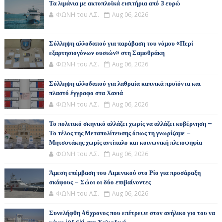
Τα λιμάνια με ακτοπλοϊκά εισιτήρια από 3 ευρώ
ΦΩΝΗ του Λ.Σ.
Aug 06, 2026
Σύλληψη αλλοδαπού για παράβαση του νόμου «Περί
εξαρτησιογόνων ουσιών» στη Σαμοθράκη
ΦΩΝΗ του Λ.Σ.
Aug 06, 2026
Σύλληψη αλλοδαπού για λαθραία καπνικά προϊόντα και
πλαστό έγγραφο στα Χανιά
ΦΩΝΗ του Λ.Σ.
Aug 06, 2026
Το πολιτικό σκηνικό αλλάζει χωρίς να αλλάζει κυβέρνηση –
Το τέλος της Μεταπολίτευσης όπως τη γνωρίζαμε –
Μητσοτάκης χωρίς αντίπαλο και κοινωνική πλειοψηφία
ΦΩΝΗ του Λ.Σ.
Aug 06, 2026
Άμεση επέμβαση του Λιμενικού στο Ρίο για προσάραξη
σκάφους – Σώοι οι δύο επιβαίνοντες
ΦΩΝΗ του Λ.Σ.
Aug 06, 2026
Συνελήφθη 46χρονος που επέτρεψε στον ανήλικο γιο του να