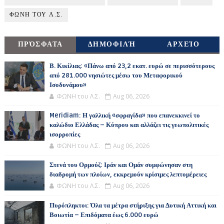
ΦΩΝΗ ΤΟΥ Λ.Σ.
ΠΡΌΣΦΑΤΑ
ΔΗΜΟΦΙΛΉ
ΑΡΧΕΊΟ
Β. Κικίλιας: «Πάνω από 23,2 εκατ. ευρώ σε περισσότερους
από 281.000 νησιώτες μέσω του Μεταφορικού
Ισοδυνάμου»
ΦΩΝΗ του Λ.Σ.
Aug 06, 2026
Meridiam: Η γαλλική «σφραγίδα» που επανεκκινεί το
καλώδιο Ελλάδας – Κύπρου και αλλάζει τις γεωπολιτικές
ισορροπίες
ΦΩΝΗ του Λ.Σ.
Aug 06, 2026
Στενά του Ορμούζ: Ιράν και Ομάν συμφώνησαν στη
διαδρομή των πλοίων, εκκρεμούν κρίσιμες λεπτομέρειες
ΦΩΝΗ του Λ.Σ.
Aug 06, 2026
Πυρόπληκτοι: Όλα τα μέτρα στήριξης για Δυτική Αττική και
Βοιωτία – Επιδόματα έως 6.000 ευρώ