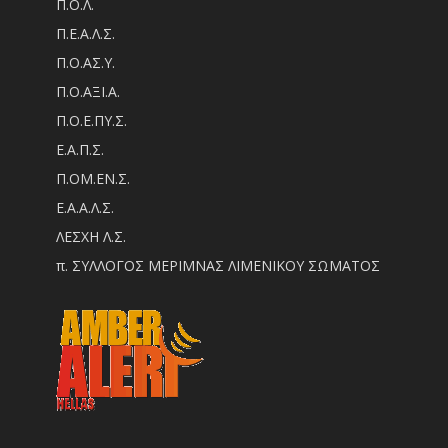
Π.Ο.Λ.
Π.Ε.Α.Λ.Σ.
Π.Ο.ΑΣ.Υ.
Π.Ο.ΑΞΙ.Α.
Π.Ο.Ε.ΠΥ.Σ.
Ε.Α.Π.Σ.
Π.ΟM.EN.Σ.
Ε.Α.Α.Λ.Σ.
ΛΕΣΧΗ Λ.Σ.
π. ΣΥΛΛΟΓΟΣ ΜΕΡΙΜΝΑΣ ΛΙΜΕΝΙΚΟΥ ΣΩΜΑΤΟΣ