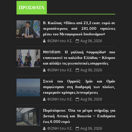
ΠΡΟΣΦΑΤΑ
Β. Κικίλιας: «Πάνω από 23,2 εκατ. ευρώ σε
περισσότερους από 281.000 νησιώτες
μέσω του Μεταφορικού Ισοδυνάμου»
ΦΩΝΗ του Λ.Σ.
Aug 06, 2026
Meridiam: Η γαλλική «σφραγίδα» που
επανεκκινεί το καλώδιο Ελλάδας – Κύπρου
και αλλάζει τις γεωπολιτικές ισορροπίες
ΦΩΝΗ του Λ.Σ.
Aug 06, 2026
Στενά του Ορμούζ: Ιράν και Ομάν
συμφώνησαν στη διαδρομή των πλοίων,
εκκρεμούν κρίσιμες λεπτομέρειες
ΦΩΝΗ του Λ.Σ.
Aug 06, 2026
Πυρόπληκτοι: Όλα τα μέτρα στήριξης για
Δυτική Αττική και Βοιωτία – Επιδόματα
έως 6.000 ευρώ
ΦΩΝΗ του Λ.Σ.
Aug 06, 2026