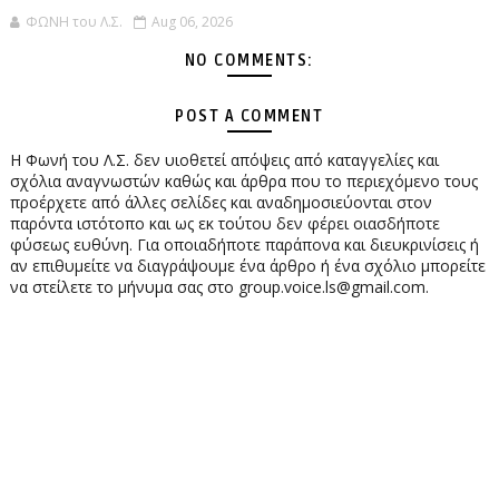
ΦΩΝΗ του Λ.Σ.
Aug 06, 2026
NO COMMENTS:
POST A COMMENT
Η Φωνή του Λ.Σ. δεν υιοθετεί απόψεις από καταγγελίες και
σχόλια αναγνωστών καθώς και άρθρα που το περιεχόμενο τους
προέρχετε από άλλες σελίδες και αναδημοσιεύονται στον
παρόντα ιστότοπο και ως εκ τούτου δεν φέρει οιασδήποτε
φύσεως ευθύνη. Για οποιαδήποτε παράπονα και διευκρινίσεις ή
αν επιθυμείτε να διαγράψουμε ένα άρθρο ή ένα σχόλιο μπορείτε
να στείλετε το μήνυμα σας στο group.voice.ls@gmail.com.