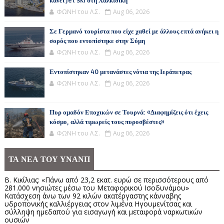
κάνει jet ski στη Χαλκιδική
ΦΩΝΗ του Λ.Σ.
Aug 06, 2026
Σε Γερμανό τουρίστα που είχε χαθεί με άλλους επτά ανήκει η
σορός που εντοπίστηκε στην Σύμη
ΦΩΝΗ του Λ.Σ.
Aug 06, 2026
Εντοπίστηκαν 40 μετανάστες νότια της Ιεράπετρας
ΦΩΝΗ του Λ.Σ.
Aug 06, 2026
Πυρ ομαδόν Εποχικών σε Τουρνά: «Διαφημίζεις ότι έχεις
κόσμο, αλλά τιμωρείς τους πυροσβέστες»
ΦΩΝΗ του Λ.Σ.
Aug 06, 2026
ΤΑ ΝΕΑ ΤΟΥ ΥΝΑΝΠ
Β. Κικίλιας: «Πάνω από 23,2 εκατ. ευρώ σε περισσότερους από
281.000 νησιώτες μέσω του Μεταφορικού Ισοδυνάμου»
Κατάσχεση άνω των 92 κιλών ακατέργαστης κάνναβης
υδροπονικής καλλιέργειας στον λιμένα Ηγουμενίτσας και
σύλληψη ημεδαπού για εισαγωγή και μεταφορά ναρκωτικών
ουσιών