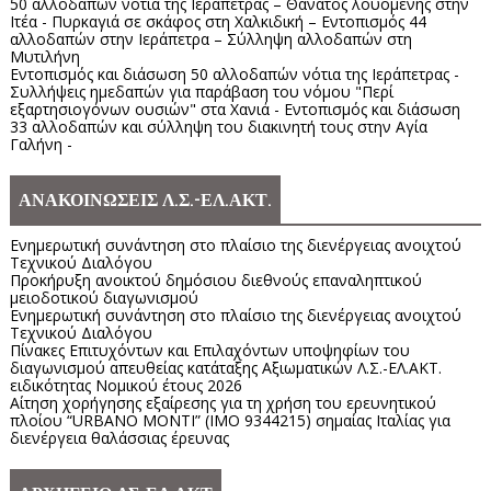
50 αλλοδαπών νότια της Ιεράπετρας – Θάνατος λουόμενης στην
Ιτέα - Πυρκαγιά σε σκάφος στη Χαλκιδική – Εντοπισμός 44
αλλοδαπών στην Ιεράπετρα – Σύλληψη αλλοδαπών στη
Μυτιλήνη
Εντοπισμός και διάσωση 50 αλλοδαπών νότια της Ιεράπετρας -
Συλλήψεις ημεδαπών για παράβαση του νόμου "Περί
εξαρτησιογόνων ουσιών" στα Χανιά - Εντοπισμός και διάσωση
33 αλλοδαπών και σύλληψη του διακινητή τους στην Αγία
Γαλήνη -
ΑΝΑΚΟΙΝΩΣΕΙΣ Λ.Σ.-ΕΛ.ΑΚΤ.
Ενημερωτική συνάντηση στο πλαίσιο της διενέργειας ανοιχτού
Τεχνικού Διαλόγου
Προκήρυξη ανοικτού δημόσιου διεθνούς επαναληπτικού
μειοδοτικού διαγωνισμού
Ενημερωτική συνάντηση στο πλαίσιο της διενέργειας ανοιχτού
Τεχνικού Διαλόγου
Πίνακες Επιτυχόντων και Επιλαχόντων υποψηφίων του
διαγωνισμού απευθείας κατάταξης Αξιωματικών Λ.Σ.-ΕΛ.ΑΚΤ.
ειδικότητας Νομικού έτους 2026
Αίτηση χορήγησης εξαίρεσης για τη χρήση του ερευνητικού
πλοίου “URBANO MONTI” (IMO 9344215) σημαίας Ιταλίας για
διενέργεια θαλάσσιας έρευνας