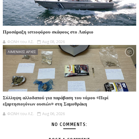
Προσάραξη ιστιοφόρου σκάφους στο Λαύριο
ΦΩΝΗ του Λ.Σ.
Aug 08, 2026
ΛΙΜΕΝΙΚΕΣ ΑΡΧΕΣ
Σύλληψη αλλοδαπού για παράβαση του νόμου «Περί
εξαρτησιογόνων ουσιών» στη Σαμοθράκη
ΦΩΝΗ του Λ.Σ.
Aug 06, 2026
NO COMMENTS: