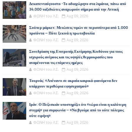
Δεκαπενταύγουστο -Το αδιαχώρητο στα λιμάνια, πάνω από
34.000 ταξιδιώτες αναχωρούν σήμερα από την Αττική
ΦΩΝΗ του Λ.Σ.
Aug 09, 2026
Σούπερ μάρκετ: Μειώσεις τιμών σε περισσότερα από 1.000
προϊόντα – Πότε ξεκινά η πρωτοβουλία
ΦΩΝΗ του Λ.Σ.
Aug 09, 2026
Συνεδρίαση της Επιτροπής Εκτίμησης Κινδύνου για τους
ισχυρούς ανέμους και τις υψηλές θερμοκρασίες που
αναμένονται τις επόμενες ημέρες
ΦΩΝΗ του Λ.Σ.
Aug 09, 2026
Τουρνάς: «Απέναντι σε ακραία καιρικά φαινόμενα δεν
υπάρχουν περιθώρια εφησυχασμού»
ΦΩΝΗ του Λ.Σ.
Aug 09, 2026
Ιράν: Ο Πεζεσκιάν υποστηρίζει ότι «τώρα είναι η καλύτερη
στιγμή» για συμφωνία – «Να βγούμε από το ούτε πόλεμος
ούτε ειρήνη»
ΦΩΝΗ του Λ.Σ.
Aug 09, 2026