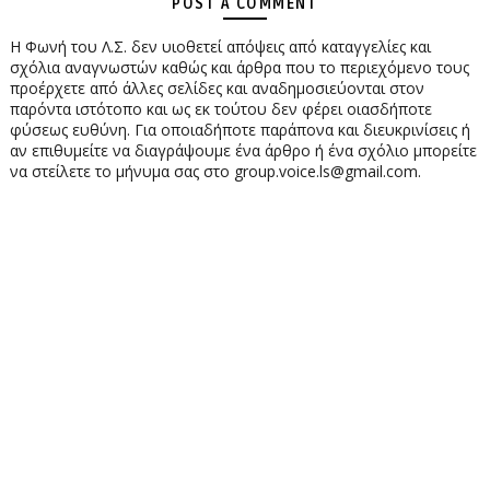
POST A COMMENT
Η Φωνή του Λ.Σ. δεν υιοθετεί απόψεις από καταγγελίες και
σχόλια αναγνωστών καθώς και άρθρα που το περιεχόμενο τους
προέρχετε από άλλες σελίδες και αναδημοσιεύονται στον
παρόντα ιστότοπο και ως εκ τούτου δεν φέρει οιασδήποτε
φύσεως ευθύνη. Για οποιαδήποτε παράπονα και διευκρινίσεις ή
αν επιθυμείτε να διαγράψουμε ένα άρθρο ή ένα σχόλιο μπορείτε
να στείλετε το μήνυμα σας στο group.voice.ls@gmail.com.