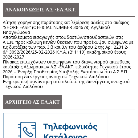
ΑΝΑΚΟΙΝΩΣΕΙΣ Λ.Σ.-ΕΛ.ΑΚΤ.
Αίτηση χορήγησης παράτασης κατ΄ εξαίρεση αδείας στο σκάφος
‘’SHORE EASE’’ (OFFICIAL NUMBER 304678) Αγγλικού
Νηογνώμονα
Αποτελέσματα εισαγωγής σπουδαστών/σπουδαστριών στις
Α.Ε.Ν. προς κάλυψη κενών θέσεων που προέκυψαν σύμφωνα με
τις διατάξεις των παρ. 3.β και 3.γ του άρθρου 2 της Αρ.: 2231.2-
6/13092/2026/25-02-2026 Κ.Υ.Α. (Β’ 1119) ακαδημαϊκού έτους
2026-2027
Πίνακας επιτυχόντων υποψηφίων του διαγωνισμού απευθείας
κατάταξης Αξιωματικών Λ.Σ.-ΕΛ.ΑΚΤ. ειδικότητας Τεχνικού έτους
2026 – Έναρξη Προθεσμίας Υποβολής Ενστάσεων στο Α.Σ.Ε.Π.
Παράταση διενέργειας ανοιχτού Τεχνικού Διαλόγου
Ενημερωτική συνάντηση στο πλαίσιο της διενέργειας ανοιχτού
Τεχνικού Διαλόγου
ΑΡΧΗΓΕΙΟ ΛΣ-ΕΛ.ΑΚΤ