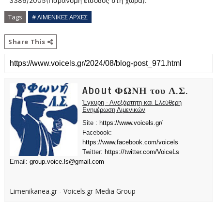
3386/2005(Παράνομη είσοδος στη χώρα).
Tags
# ΛΙΜΕΝΙΚΕΣ ΑΡΧΕΣ
Share This
About ΦΩΝΗ του Λ.Σ.
Έγκυρη - Ανεξάρτητη και Ελεύθερη
Ενημέρωση Λιμενικών
Site :
https://www.voicels.gr/
Facebook:
https://www.facebook.com/voicels
Twitter:
https://twitter.com/VoiceLs
Email:
group.voice.ls@gmail.com
Limenikanea.gr - Voicels.gr Media Group