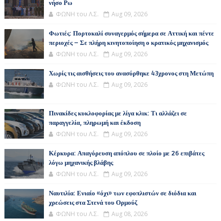
νήσο Ρω
ΦΩΝΗ του Λ.Σ.
Aug 09, 2026
Φωτιές: Πορτοκαλί συναγερμός σήμερα σε Αττική και πέντε
περιοχές – Σε πλήρη κινητοποίηση ο κρατικός μηχανισμός
ΦΩΝΗ του Λ.Σ.
Aug 09, 2026
Χωρίς τις αισθήσεις του ανασύρθηκε 43χρονος στη Μετώπη
ΦΩΝΗ του Λ.Σ.
Aug 09, 2026
Πινακίδες κυκλοφορίας με λίγα κλικ: Τι αλλάζει σε
παραγγελία, πληρωμή και έκδοση
ΦΩΝΗ του Λ.Σ.
Aug 09, 2026
Κέρκυρα: Απαγόρευση απόπλου σε πλοίο με 26 επιβάτες
λόγω μηχανικής βλάβης
ΦΩΝΗ του Λ.Σ.
Aug 09, 2026
Ναυτιλία: Ενιαίο «όχι» των εφοπλιστών σε διόδια και
χρεώσεις στα Στενά του Ορμούζ
ΦΩΝΗ του Λ.Σ.
Aug 08, 2026