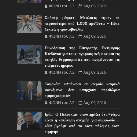
ΦΩΝΗ του Λ.Σ.
Aug 09, 2026
Σούπερ μάρκετ: Μειώσεις τιμών σε
περισσότερα από 1.000 προϊόντα – Πότε
ξεκινά η πρωτοβουλία
ΦΩΝΗ του Λ.Σ.
Aug 09, 2026
Συνεδρίαση της Επιτροπής Εκτίμησης
Κινδύνου για τους ισχυρούς ανέμους και τις
υψηλές θερμοκρασίες που αναμένονται τις
επόμενες ημέρες
ΦΩΝΗ του Λ.Σ.
Aug 09, 2026
Τουρνάς: «Απέναντι σε ακραία καιρικά
φαινόμενα δεν υπάρχουν περιθώρια
εφησυχασμού»
ΦΩΝΗ του Λ.Σ.
Aug 09, 2026
Ιράν: Ο Πεζεσκιάν υποστηρίζει ότι «τώρα
είναι η καλύτερη στιγμή» για συμφωνία –
«Να βγούμε από το ούτε πόλεμος ούτε
ειρήνη»