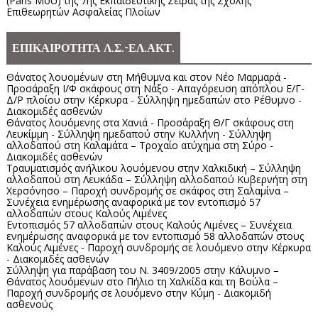
(Paris MoU) της 7ης Εκπαιδευτικής Σειράς της Σχολής
Επιθεωρητών Ασφαλείας Πλοίων
ΕΠΙΚΑΙΡΟΤΗΤΑ Λ.Σ.-ΕΛ.ΑΚΤ.
Θάνατος λουομένων στη Μήθυμνα και στον Νέο Μαρμαρά -
Προσάραξη Ι/Φ σκάφους στη Νάξο - Απαγόρευση απόπλου Ε/Γ-
Δ/Ρ πλοίου στην Κέρκυρα - Σύλληψη ημεδαπών στο Ρέθυμνο -
Διακομιδές ασθενών
Θάνατος λουόμενης στα Χανιά - Προσάραξη Θ/Γ σκάφους στη
Λευκίμμη - Σύλληψη ημεδαπού στην Κυλλήνη - Σύλληψη
αλλοδαπού στη Καλαμάτα – Τροχαίο ατύχημα στη Σύρο -
Διακομιδές ασθενών
Τραυματισμός ανήλικου λουόμενου στην Χαλκιδική – Σύλληψη
αλλοδαπού στη Λευκάδα – Σύλληψη αλλοδαπού Κυβερνήτη στη
Χερσόνησο – Παροχή συνδρομής σε σκάφος στη Σαλαμίνα –
Συνέχεια ενημέρωσης αναφορικά με τον εντοπισμό 57
αλλοδαπών στους Καλούς Λιμένες
Εντοπισμός 57 αλλοδαπών στους Καλούς Λιμένες – Συνέχεια
ενημέρωσης αναφορικά με τον εντοπισμό 58 αλλοδαπών στους
Καλούς Λιμένες - Παροχή συνδρομής σε λουόμενο στην Κέρκυρα
- Διακομιδές ασθενών
Σύλληψη για παράβαση του Ν. 3409/2005 στην Κάλυμνο –
Θάνατος λουόμενων στο Πήλιο τη Χαλκίδα και τη Βούλα –
Παροχή συνδρομής σε λουόμενο στην Κύμη - Διακομιδή
ασθενούς