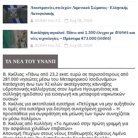
Αποστρατείες στελεχών Λιμενικού Σώματος - Ελληνικής
Ακτοφυλακής
ΦΩΝΗ του Λ.Σ.
Aug 08, 2026
Κατάληψη αιγιαλού: Πάνω από 1.500 έλεγχοι με drones και
νέες τεχνολογίες – Πρόστιμα €73.000 (video)
ΦΩΝΗ του Λ.Σ.
Aug 08, 2026
ΤΑ ΝΕΑ ΤΟΥ ΥΝΑΝΠ
Β. Κικίλιας: «Πάνω από 23,2 εκατ. ευρώ σε περισσότερους από
281.000 νησιώτες μέσω του Μεταφορικού Ισοδυνάμου»
Κατάσχεση άνω των 92 κιλών ακατέργαστης κάνναβης
υδροπονικής καλλιέργειας στον λιμένα Ηγουμενίτσας και
σύλληψη ημεδαπού για εισαγωγή και μεταφορά ναρκωτικών
ουσιών
Β. Κικίλιας για ακτοπλοϊκά εισιτήρια: «Πετύχαμε να μην αυξηθούν
οι τιμές στα εισιτήρια για δεύτερη συνεχόμενη χρονιά – Η
προσπάθεια για συγκράτηση και μείωση των τιμών συνεχίζεται
εν μέσω πολέμου»
Β. Κικίλιας από Κυλλήνη: «Το Λιμενικό στην πρώτη γραμμή για
την ασφάλεια χιλιάδων επιβατών»
Απονομή Πτυχίων στους νέους Επιθεωρητές Κράτους Λιμένα