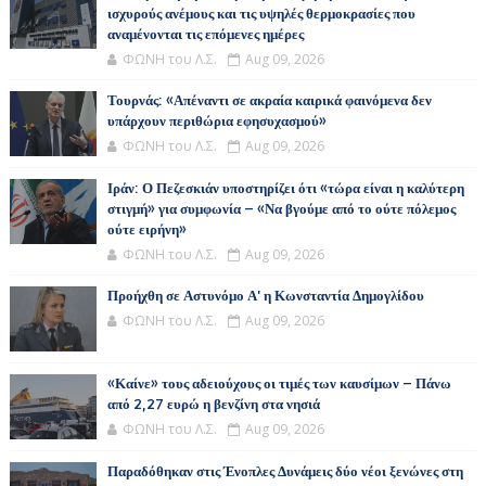
ισχυρούς ανέμους και τις υψηλές θερμοκρασίες που
αναμένονται τις επόμενες ημέρες
ΦΩΝΗ του Λ.Σ.
Aug 09, 2026
Τουρνάς: «Απέναντι σε ακραία καιρικά φαινόμενα δεν
υπάρχουν περιθώρια εφησυχασμού»
ΦΩΝΗ του Λ.Σ.
Aug 09, 2026
Ιράν: Ο Πεζεσκιάν υποστηρίζει ότι «τώρα είναι η καλύτερη
στιγμή» για συμφωνία – «Να βγούμε από το ούτε πόλεμος
ούτε ειρήνη»
ΦΩΝΗ του Λ.Σ.
Aug 09, 2026
Προήχθη σε Αστυνόμο Α' η Κωνσταντία Δημογλίδου
ΦΩΝΗ του Λ.Σ.
Aug 09, 2026
«Καίνε» τους αδειούχους οι τιμές των καυσίμων – Πάνω
από 2,27 ευρώ η βενζίνη στα νησιά
ΦΩΝΗ του Λ.Σ.
Aug 09, 2026
Παραδόθηκαν στις Ένοπλες Δυνάμεις δύο νέοι ξενώνες στη