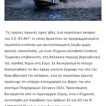
Τις πρώτες πρωινές ώρες χθες, ένα περιπολικό σκάφος
του Λ.Σ.-ΕΛ.ΑΚΤ. το οποίο βρισκόταν σε προγραμματισμένη
περιπολία εντόπισε μια ακινητοποιημένη λέμβο χωρίς
φανούς ναυσιπλοΐας, με έναν 61χρονο αλλοδαπό (υπήκοο
Τουρκίας) επιβαίνοντα, στη θαλάσσια περιοχή βορειοδυτικά
της νησίδας Νίμου στη Σύμη. Σε διενεργούμενο έλεγχο
διαπιστώθηκε ότι δεν έφερε κανένα έγγραφο του υπό την
διακυβέρνησή του σκάφους, ενώ σε περαιτέρω έρευνα
προέκυψε ότι υπάρχει καταχώρηση εις βάρος του στο
σύστημα Πληροφοριών Σένγκεν (SIS). Προανάκριση
διενεργείται από το Λιμεναρχείο Σύμης, ενώ ο 61χρονος
συνελήφθη για παράβαση των άρθρων 82 και 83 του Ν.