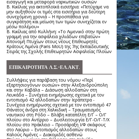
εισαγωγή και μεταφορά ναρκωτικών ουσιών
Β. Κικίλιας για ακτοπλοϊκά εισιτήρια: «Πετύχαμε να
μην αυξηθούν οι τιμές στα εισιτήρια για δεύτερη
συνεχόμενη χρονιά – Η προσπάθεια για
συγκράτηση και μείωση των τιμών συνεχίζεται εν
μέσω πολέμου»
Β. Κικίλιας από Κυλλήνη: «Το Λιμενικό στην πρώτη
γραμμή για την ασφάλεια χιλιάδων επιβατών»
Απονομή Πτυχίων στους νέους Επιθεωρητές
Κράτους Λιμένα (Paris MoU) της 7ης Εκπαιδευτικής
Σειράς της Σχολής Επιθεωρητών Ασφαλείας Πλοίων
ΕΠΙΚΑΙΡΟΤΗΤΑ Λ.Σ.-ΕΛ.ΑΚΤ.
Συλλήψεις για παράβαση του νόμου «Περί
εξαρτησιογόνων ουσιών» στην Αλεξανδρούπολη
και στην Καβάλα – Διάσωση αλλοδαπών στη
Λευκάδα – Συνέχεια ενημέρωσης σχετικά με τον
εντοπισμό 42 αλλοδαπών στην Ιεράπετρα -
Συνέχεια ενημέρωσης σχετικά με τον εντοπισμό 47
Θάνατος άνδρα στη Χαλκιδική – Τραυματισμός
ναυτικού στη Ρόδο – Βλάβη καταπέλτη Ε/Γ – Ο/Γ
πλοίου στο Αντίρριο – Δυσλειτουργία Ε/Γ-Ο/Γ-Τ/Χ
πλοίου στο Ηράκλειο – Προσάραξη Ι/Φ σκάφους
στο Λαύριο – Εντοπισμός αλλοδαπών στους
Καλούς Λιμένες – Διακομιδές ασθενώ