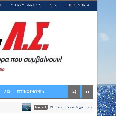
Τ.
ΥΠ.ΝΑΥΤ.&Ν.ΠΟΛ.
A.I.S.
ΕΠΙΚΟΙΝΩΝΙΑ
AIS
ΕΠΙΚΟΙΝΩΝΙΑ
Ναυτιλία: Ενιαίο «όχι» των εφοπλιστών σε διόδια και χ
ΝΑΥΤΙΛΙΑ