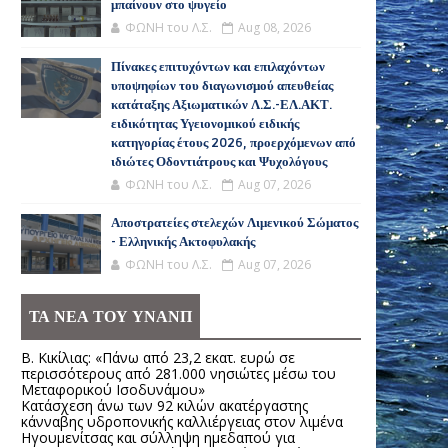
μπαίνουν στο ψυγείο
ΦΩΝΗ του Λ.Σ.
Aug 08, 2026
Πίνακες επιτυχόντων και επιλαχόντων
υποψηφίων του διαγωνισμού απευθείας
κατάταξης Αξιωματικών Λ.Σ.-ΕΛ.ΑΚΤ.
ειδικότητας Υγειονομικού ειδικής
κατηγορίας έτους 2026, προερχόμενων από
ιδιώτες Οδοντιάτρους και Ψυχολόγους
ΦΩΝΗ του Λ.Σ.
Aug 07, 2026
Αποστρατείες στελεχών Λιμενικού Σώματος
- Ελληνικής Ακτοφυλακής
ΦΩΝΗ του Λ.Σ.
Aug 07, 2026
ΤΑ ΝΕΑ ΤΟΥ ΥΝΑΝΠ
Β. Κικίλιας: «Πάνω από 23,2 εκατ. ευρώ σε
περισσότερους από 281.000 νησιώτες μέσω του
Μεταφορικού Ισοδυνάμου»
Κατάσχεση άνω των 92 κιλών ακατέργαστης
κάνναβης υδροπονικής καλλιέργειας στον λιμένα
Ηγουμενίτσας και σύλληψη ημεδαπού για