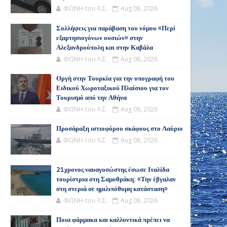
ΦΩΝΗ του Λ.Σ.
Aug 08, 2026
Συλλήψεις για παράβαση του νόμου «Περί
εξαρτησιογόνων ουσιών» στην
Αλεξανδρούπολη και στην Καβάλα
ΦΩΝΗ του Λ.Σ.
Aug 08, 2026
Οργή στην Τουρκία για την υπογραφή του
Ειδικού Χωροταξικού Πλαίσιου για τον
Τουρισμό από την Αθήνα
ΦΩΝΗ του Λ.Σ.
Aug 08, 2026
Προσάραξη ιστιοφόρου σκάφους στο Λαύριο
ΦΩΝΗ του Λ.Σ.
Aug 08, 2026
21χρονος ναυαγοσώστης έσωσε Ιταλίδα
τουρίστρια στη Σαμοθράκη: «Την έβγαλαν
στη στεριά σε ημιλιπόθυμη κατάσταση»
ΦΩΝΗ του Λ.Σ.
Aug 08, 2026
Ποια φάρμακα και καλλυντικά πρέπει να