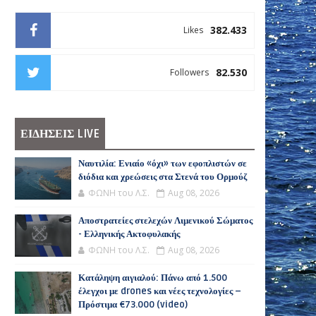
382.433
Likes
82.530
Followers
ΕΙΔΗΣΕΙΣ LIVE
Ναυτιλία: Ενιαίο «όχι» των εφοπλιστών σε
διόδια και χρεώσεις στα Στενά του Ορμούζ
ΦΩΝΗ του Λ.Σ.
Aug 08, 2026
Αποστρατείες στελεχών Λιμενικού Σώματος
- Ελληνικής Ακτοφυλακής
ΦΩΝΗ του Λ.Σ.
Aug 08, 2026
Κατάληψη αιγιαλού: Πάνω από 1.500
έλεγχοι με drones και νέες τεχνολογίες –
Πρόστιμα €73.000 (video)