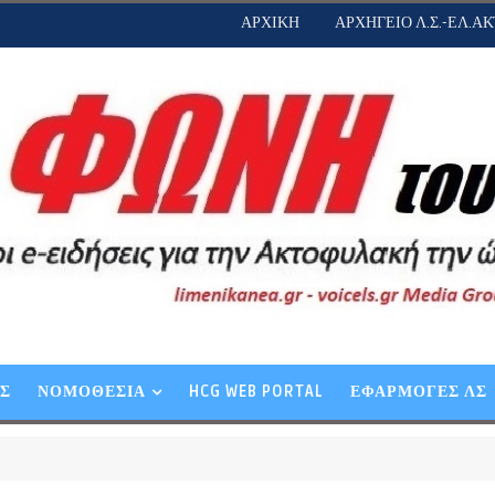
ΑΡΧΙΚΗ
ΑΡΧΗΓΕΙΟ Λ.Σ.-ΕΛ.ΑΚ
ΕΣ
ΝΟΜΟΘΕΣΙΑ
HCG WEB PORTAL
ΕΦΑΡΜΟΓΕΣ ΛΣ