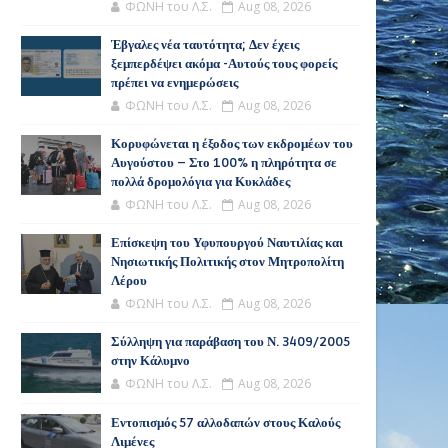
ΦΩΝΗ του Λ.Σ.
Aug 08, 2026
Έβγαλες νέα ταυτότητα; Δεν έχεις
ξεμπερδέψει ακόμα -Αυτούς τους φορείς
πρέπει να ενημερώσεις
ΦΩΝΗ του Λ.Σ.
Aug 08, 2026
Κορυφώνεται η έξοδος των εκδρομέων του
Αυγούστου – Στο 100% η πληρότητα σε
πολλά δρομολόγια για Κυκλάδες
ΦΩΝΗ του Λ.Σ.
Aug 08, 2026
Επίσκεψη του Υφυπουργού Ναυτιλίας και
Νησιωτικής Πολιτικής στον Μητροπολίτη
Λέρου
ΦΩΝΗ του Λ.Σ.
Aug 08, 2026
Σύλληψη για παράβαση του Ν. 3409/2005
στην Κάλυμνο
ΦΩΝΗ του Λ.Σ.
Aug 08, 2026
Εντοπισμός 57 αλλοδαπών στους Καλούς
Λιμένες