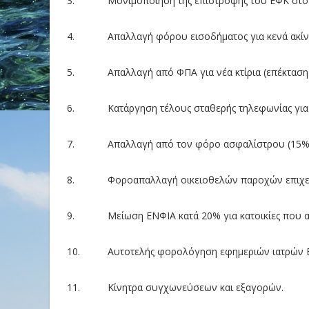
3. Μονιμοποίηση της επιστροφής του ΕΦΚ στο α
4. Απαλλαγή φόρου εισοδήματος για κενά ακίνητ
5. Απαλλαγή από ΦΠΑ για νέα κτίρια (επέκταση 
6. Κατάργηση τέλους σταθερής τηλεφωνίας για συ
7. Απαλλαγή από τον φόρο ασφαλίστρου (15%) συ
8. Φοροαπαλλαγή οικειοθελών παροχών επιχει
9. Μείωση ΕΝΦΙΑ κατά 20% για κατοικίες που ασφ
10. Αυτοτελής φορολόγηση εφημεριών ιατρών ΕΣ
11. Κίνητρα συγχωνεύσεων και εξαγορών.