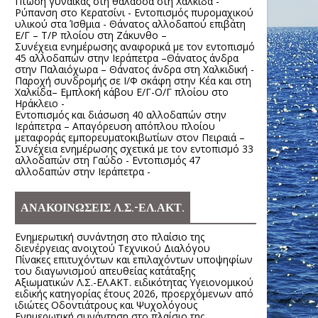
Πτώση γυναίκας στη θάλασσα στη Χαλκίδα -
Ρύπανση στο Κερατσίνι - Εντοπισμός πυρομαχικού
υλικού στα Ίσθμια - Θάνατος αλλοδαπού επιβάτη
Ε/Γ – Τ/Ρ πλοίου στη Ζάκυνθο –
Συνέχεια ενημέρωσης αναφορικά με τον εντοπισμό
45 αλλοδαπών στην Ιεράπετρα –Θάνατος άνδρα
στην Παλαιόχωρα – Θάνατος άνδρα στη Χαλκιδική -
Παροχή συνδρομής σε Ι/Φ σκάφη στην Κέα και στη
Χαλκίδα– Εμπλοκή κάβου Ε/Γ-Ο/Γ πλοίου στο
Ηράκλειο -
Εντοπισμός και διάσωση 40 αλλοδαπών στην
Ιεράπετρα – Απαγόρευση απόπλου πλοίου
μεταφοράς εμπορευματοκιβωτίων στον Πειραιά –
Συνέχεια ενημέρωσης σχετικά με τον εντοπισμό 33
αλλοδαπών στη Γαύδο - Εντοπισμός 47
αλλοδαπών στην Ιεράπετρα -
ΑΝΑΚΟΙΝΩΣΕΙΣ Λ.Σ.-ΕΛ.ΑΚΤ.
Ενημερωτική συνάντηση στο πλαίσιο της
διενέργειας ανοιχτού Τεχνικού Διαλόγου
Πίνακες επιτυχόντων και επιλαχόντων υποψηφίων
του διαγωνισμού απευθείας κατάταξης
Αξιωματικών Λ.Σ.-ΕΛ.ΑΚΤ. ειδικότητας Υγειονομικού
ειδικής κατηγορίας έτους 2026, προερχόμενων από
ιδιώτες Οδοντιάτρους και Ψυχολόγους
Ενημερωτική συνάντηση στο πλαίσιο της