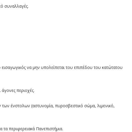
ό συναλλαγές.
ο εισαγωγικός να μην υπολείπεται του επιπέδου του κατώτατου
 άγονες περιοχές.
ν των ένστολων (αστυνομία, πυροσβεστικό σώμα, λιμενικό,
α τα περιφερειακά Πανεπιστήμια.