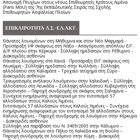
Απονομή Πτυχίων στους νέους Επιθεωρητές Κράτους Λιμένα
(Paris MoU) της 7ης Εκπαιδευτικής Σειράς της Σχολής
Επιθεωρητών Ασφαλείας Πλοίων
ΕΠΙΚΑΙΡΟΤΗΤΑ Λ.Σ.-ΕΛ.ΑΚΤ.
Θάνατος λουομένων στη Μήθυμνα και στον Νέο Μαρμαρά -
Προσάραξη Ι/Φ σκάφους στη Νάξο - Απαγόρευση απόπλου Ε/Γ-
Δ/Ρ πλοίου στην Κέρκυρα - Σύλληψη ημεδαπών στο Ρέθυμνο -
Διακομιδές ασθενών
Θάνατος λουόμενης στα Χανιά - Προσάραξη Θ/Γ σκάφους στη
Λευκίμμη - Σύλληψη ημεδαπού στην Κυλλήνη - Σύλληψη
αλλοδαπού στη Καλαμάτα – Τροχαίο ατύχημα στη Σύρο -
Διακομιδές ασθενών
Τραυματισμός ανήλικου λουόμενου στην Χαλκιδική – Σύλληψη
αλλοδαπού στη Λευκάδα – Σύλληψη αλλοδαπού Κυβερνήτη στη
Χερσόνησο – Παροχή συνδρομής σε σκάφος στη Σαλαμίνα –
Συνέχεια ενημέρωσης αναφορικά με τον εντοπισμό 57
αλλοδαπών στους Καλούς Λιμένες
Εντοπισμός 57 αλλοδαπών στους Καλούς Λιμένες – Συνέχεια
ενημέρωσης αναφορικά με τον εντοπισμό 58 αλλοδαπών στους
Καλούς Λιμένες - Παροχή συνδρομής σε λουόμενο στην Κέρκυρα
- Διακομιδές ασθενών
Σύλληψη για παράβαση του Ν. 3409/2005 στην Κάλυμνο –
Θάνατος λουόμενων στο Πήλιο τη Χαλκίδα και τη Βούλα –
Παροχή συνδρομής σε λουόμενο στην Κύμη - Διακομιδή