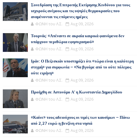
Συνεδρίαση της Επιτροπής Εκτίμησης Κινδύνου για τους
ισχυρούς ανέμους και τις υψηλές θερμοκρασίες που
αναμένονται τις επόμενες ημέρες
ΦΩΝΗ του Λ.Σ.
Aug 09, 2026
Τουρνάς: «Απέναντι σε ακραία καιρικά φαινόμενα δεν
υπάρχουν περιθώρια εφησυχασμού»
ΦΩΝΗ του Λ.Σ.
Aug 09, 2026
Ιράν: Ο Πεζεσκιάν υποστηρίζει ότι «τώρα είναι η καλύτερη
στιγμή» για συμφωνία – «Να βγούμε από το ούτε πόλεμος
ούτε ειρήνη»
ΦΩΝΗ του Λ.Σ.
Aug 09, 2026
Προήχθη σε Αστυνόμο Α' η Κωνσταντία Δημογλίδου
ΦΩΝΗ του Λ.Σ.
Aug 09, 2026
«Καίνε» τους αδειούχους οι τιμές των καυσίμων – Πάνω
από 2,27 ευρώ η βενζίνη στα νησιά
ΦΩΝΗ του Λ.Σ.
Aug 09, 2026