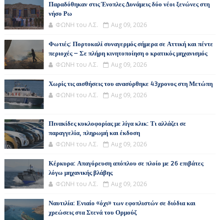
Παραδόθηκαν στις Ένοπλες Δυνάμεις δύο νέοι ξενώνες στη
νήσο Ρω
ΦΩΝΗ του Λ.Σ.
Aug 09, 2026
Φωτιές: Πορτοκαλί συναγερμός σήμερα σε Αττική και πέντε
περιοχές – Σε πλήρη κινητοποίηση ο κρατικός μηχανισμός
ΦΩΝΗ του Λ.Σ.
Aug 09, 2026
Χωρίς τις αισθήσεις του ανασύρθηκε 43χρονος στη Μετώπη
ΦΩΝΗ του Λ.Σ.
Aug 09, 2026
Πινακίδες κυκλοφορίας με λίγα κλικ: Τι αλλάζει σε
παραγγελία, πληρωμή και έκδοση
ΦΩΝΗ του Λ.Σ.
Aug 09, 2026
Κέρκυρα: Απαγόρευση απόπλου σε πλοίο με 26 επιβάτες
λόγω μηχανικής βλάβης
ΦΩΝΗ του Λ.Σ.
Aug 09, 2026
Ναυτιλία: Ενιαίο «όχι» των εφοπλιστών σε διόδια και
χρεώσεις στα Στενά του Ορμούζ