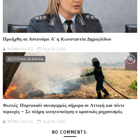
Προήχθη σε Αστυνόμο Α' η Κωνσταντία Δημογλίδου
ΦΩΝΗ του Λ.Σ.
Aug 09, 2026
ΕΣΩΤΕΡΙΚΗ ΑΣΦΑΛΕΙΑ
Φωτιές: Πορτοκαλί συναγερμός σήμερα σε Αττική και πέντε
περιοχές – Σε πλήρη κινητοποίηση ο κρατικός μηχανισμός
ΦΩΝΗ του Λ.Σ.
Aug 09, 2026
NO COMMENTS: