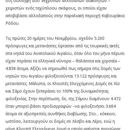
στη σύλληψη δύο 36χρονων αλλοδαπών διακινητών –
χειριστών ενός ταχύπλοου σκάφους, οι οποίοι είχαν
αποβιβάσει αλλοδαπούς στην παραλιακή περιοχή Καβουράκια
Ρόδου.
Τις πρώτες 20 ημέρες του Νοεμβρίου, σχεδόν 5.200
πρόσφυγες και μετανάστες έφτασαν από τις τουρκικές ακτές
στα νησιά του Ανατολικού Αιγαίου, όταν όλο τον μήνα πέρυσι
είχαν περάσει τα ελληνικά σύνορα – θαλάσσια και χερσαία –
4.858 άτομα. Αξίζει να σημειωθεί πως σήμερα στις δομές των
νησιών του Αιγαίου φιλοξενούνται 13.122 πρόσφυγες και
μετανάστες. Μάλιστα, οι Κλειστές Ελεγχόμενες Δομές σε Χίο
και Σάμο έχουν ξεπεράσει το 100% της δυναμικότητας
φιλοξενίας. Στην περίπτωση, δε, της Σάμου διαμένουν 4.472
όταν μπορεί-βάσει προδιαγραφών –να φιλοξενήσει 3.664
άτομα σε αξιοπρεπείς συνθήκες διαβίωσης. Στο… κόκκινο,
ωστόσο, λειτουργούν οι δομές σε Λέσβο και Λέρο, ενώ η
μόνη Κλειστή Ελεγχόμενη Δομή η οποία φαίνεται προσώρας