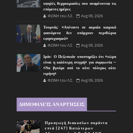
υψηλές θερμοκρασίες που αναμένονται τις
επόμενες ημέρες
ΦΩΝΗ του Λ.Σ.
Aug 09, 2026
Τουρνάς: «Απέναντι σε ακραία καιρικά
φαινόμενα δεν υπάρχουν περιθώρια
εφησυχασμού»
ΦΩΝΗ του Λ.Σ.
Aug 09, 2026
Ιράν: Ο Πεζεσκιάν υποστηρίζει ότι «τώρα
είναι η καλύτερη στιγμή» για συμφωνία –
«Να βγούμε από το ούτε πόλεμος ούτε
ειρήνη»
ΦΩΝΗ του Λ.Σ.
Aug 09, 2026
ΔΗΜΟΦΙΛΕΊΣ ΑΝΑΡΤΉΣΕΙΣ
Προαγωγή διακοσίων σαράντα
επτά (247) Κατώτερων