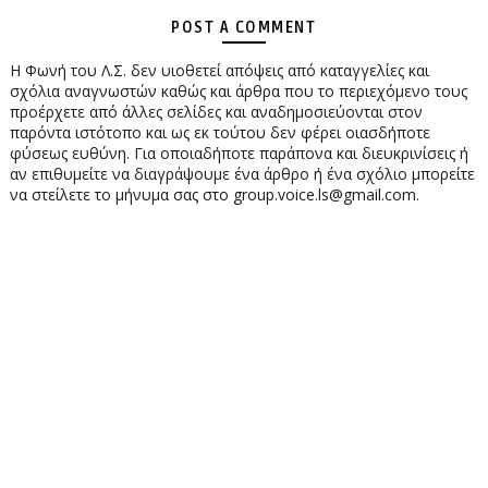
POST A COMMENT
Η Φωνή του Λ.Σ. δεν υιοθετεί απόψεις από καταγγελίες και
σχόλια αναγνωστών καθώς και άρθρα που το περιεχόμενο τους
προέρχετε από άλλες σελίδες και αναδημοσιεύονται στον
παρόντα ιστότοπο και ως εκ τούτου δεν φέρει οιασδήποτε
φύσεως ευθύνη. Για οποιαδήποτε παράπονα και διευκρινίσεις ή
αν επιθυμείτε να διαγράψουμε ένα άρθρο ή ένα σχόλιο μπορείτε
να στείλετε το μήνυμα σας στο group.voice.ls@gmail.com.