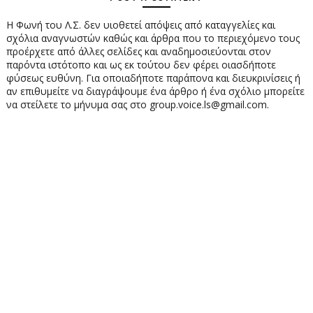
Η Φωνή του Λ.Σ. δεν υιοθετεί απόψεις από καταγγελίες και
σχόλια αναγνωστών καθώς και άρθρα που το περιεχόμενο τους
προέρχετε από άλλες σελίδες και αναδημοσιεύονται στον
παρόντα ιστότοπο και ως εκ τούτου δεν φέρει οιασδήποτε
φύσεως ευθύνη. Για οποιαδήποτε παράπονα και διευκρινίσεις ή
αν επιθυμείτε να διαγράψουμε ένα άρθρο ή ένα σχόλιο μπορείτε
να στείλετε το μήνυμα σας στο group.voice.ls@gmail.com.