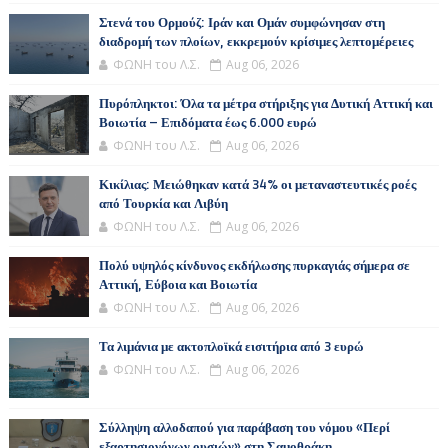
Στενά του Ορμούζ: Ιράν και Ομάν συμφώνησαν στη
διαδρομή των πλοίων, εκκρεμούν κρίσιμες λεπτομέρειες
ΦΩΝΗ του Λ.Σ.
Aug 06, 2026
Πυρόπληκτοι: Όλα τα μέτρα στήριξης για Δυτική Αττική και
Βοιωτία – Επιδόματα έως 6.000 ευρώ
ΦΩΝΗ του Λ.Σ.
Aug 06, 2026
Κικίλιας: Μειώθηκαν κατά 34% οι μεταναστευτικές ροές
από Τουρκία και Λιβύη
ΦΩΝΗ του Λ.Σ.
Aug 06, 2026
Πολύ υψηλός κίνδυνος εκδήλωσης πυρκαγιάς σήμερα σε
Αττική, Εύβοια και Βοιωτία
ΦΩΝΗ του Λ.Σ.
Aug 06, 2026
Τα λιμάνια με ακτοπλοϊκά εισιτήρια από 3 ευρώ
ΦΩΝΗ του Λ.Σ.
Aug 06, 2026
Σύλληψη αλλοδαπού για παράβαση του νόμου «Περί
εξαρτησιογόνων ουσιών» στη Σαμοθράκη