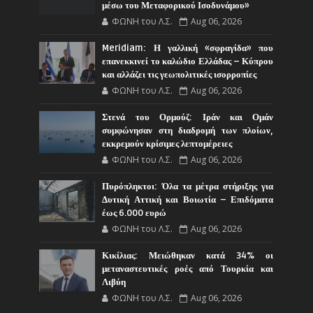
μέσω του Μεταφορικού Ισοδυνάμου»
ΦΩΝΗ του Λ.Σ.
Aug 06, 2026
Meridiam: Η γαλλική «σφραγίδα» που
επανεκκινεί το καλώδιο Ελλάδας – Κύπρου
και αλλάζει τις γεωπολιτικές ισορροπίες
ΦΩΝΗ του Λ.Σ.
Aug 06, 2026
Στενά του Ορμούζ: Ιράν και Ομάν
συμφώνησαν στη διαδρομή των πλοίων,
εκκρεμούν κρίσιμες λεπτομέρειες
ΦΩΝΗ του Λ.Σ.
Aug 06, 2026
Πυρόπληκτοι: Όλα τα μέτρα στήριξης για
Δυτική Αττική και Βοιωτία – Επιδόματα
έως 6.000 ευρώ
ΦΩΝΗ του Λ.Σ.
Aug 06, 2026
Κικίλιας: Μειώθηκαν κατά 34% οι
μεταναστευτικές ροές από Τουρκία και
Λιβύη
ΦΩΝΗ του Λ.Σ.
Aug 06, 2026