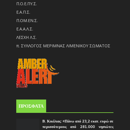
Π.Ο.Ε.ΠΥ.Σ.
Ε.Α.Π.Σ.
Π.ΟM.EN.Σ.
Ε.Α.Α.Λ.Σ.
ΛΕΣΧΗ Λ.Σ.
π. ΣΥΛΛΟΓΟΣ ΜΕΡΙΜΝΑΣ ΛΙΜΕΝΙΚΟΥ ΣΩΜΑΤΟΣ
ΠΡΟΣΦΑΤΑ
Β. Κικίλιας: «Πάνω από 23,2 εκατ. ευρώ σε
περισσότερους από 281.000 νησιώτες