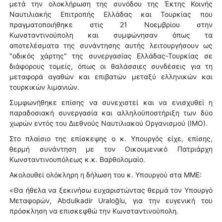
μετά την ολοκλήρωση της συνόδου της Έκτης Κοινής
Ναυτιλιακής Επιτροπής Ελλάδας και Τουρκίας που
πραγματοποιήθηκε στις 21 Νοεμβρίου στην
Κωνσταντινούπολη και συμφώνησαν όπως τα
αποτελέσματα της συνάντησης αυτής λειτουργήσουν ως
"οδικός χάρτης" της συνεργασίας Ελλάδας-Τουρκίας σε
διάφορους τομείς, όπως οι θαλάσσιες συνδέσεις για τη
μεταφορά αγαθών και επιβατών μεταξύ ελληνικών και
τουρκικών λιμανιών.
Συμφωνήθηκε επίσης να συνεχιστεί και να ενισχυθεί η
παραδοσιακή συνεργασία και αλληλοϋποστήριξη των δύο
χωρών εντός του Διεθνούς Ναυτιλιακού Οργανισμού (ΙΜΟ).
Στο πλαίσιο της επίσκεψης ο κ. Υπουργός είχε, επίσης,
θερμή συνάντηση με τον Οικουμενικό Πατριάρχη
Κωνσταντινουπόλεως κ.κ. Βαρθολομαίο.
Ακολουθεί ολόκληρη η δήλωση του κ. Υπουργού στα ΜΜΕ:
«Θα ήθελα να ξεκινήσω ευχαριστώντας θερμά τον Υπουργό
Μεταφορών, Abdulkadir Uraloğlu, για την ευγενική του
πρόσκληση να επισκεφθώ την Κωνσταντινούπολη.