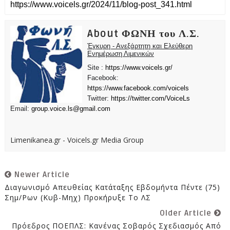
About ΦΩΝΗ του Λ.Σ.
Έγκυρη - Ανεξάρτητη και Ελεύθερη
Ενημέρωση Λιμενικών
Site :
https://www.voicels.gr/
Facebook:
https://www.facebook.com/voicels
Twitter:
https://twitter.com/VoiceLs
Email:
group.voice.ls@gmail.com
Limenikanea.gr - Voicels.gr Media Group
Newer Article
Διαγωνισμό Απευθείας Κατάταξης Εβδομήντα Πέντε (75)
Σημ/ρων (Κυβ-Μηχ) Προκήρυξε Το ΛΣ
Older Article
Πρόεδρος ΠΟΕΠΛΣ: Κανένας Σοβαρός Σχεδιασμός Από