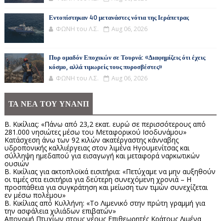
Εντοπίστηκαν 40 μετανάστες νότια της Ιεράπετρας
ΦΩΝΗ του Λ.Σ.
Aug 06, 2026
Πυρ ομαδόν Εποχικών σε Τουρνά: «Διαφημίζεις ότι έχεις
κόσμο, αλλά τιμωρείς τους πυροσβέστες»
ΦΩΝΗ του Λ.Σ.
Aug 06, 2026
ΤΑ ΝΕΑ ΤΟΥ ΥΝΑΝΠ
Β. Κικίλιας: «Πάνω από 23,2 εκατ. ευρώ σε περισσότερους από
281.000 νησιώτες μέσω του Μεταφορικού Ισοδυνάμου»
Κατάσχεση άνω των 92 κιλών ακατέργαστης κάνναβης
υδροπονικής καλλιέργειας στον λιμένα Ηγουμενίτσας και
σύλληψη ημεδαπού για εισαγωγή και μεταφορά ναρκωτικών
ουσιών
Β. Κικίλιας για ακτοπλοϊκά εισιτήρια: «Πετύχαμε να μην αυξηθούν
οι τιμές στα εισιτήρια για δεύτερη συνεχόμενη χρονιά – Η
προσπάθεια για συγκράτηση και μείωση των τιμών συνεχίζεται
εν μέσω πολέμου»
Β. Κικίλιας από Κυλλήνη: «Το Λιμενικό στην πρώτη γραμμή για
την ασφάλεια χιλιάδων επιβατών»
Απονομή Πτυχίων στους νέους Επιθεωρητές Κράτους Λιμένα