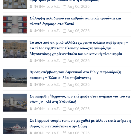
ΦΩΝΗ του Λ.Σ.
Aug 06, 2026
Σύλληψη αλλοδαπού για λαθραία καπνικά προϊόντα και
πλαστό έγγραφο στα Χανιά
ΦΩΝΗ του Λ.Σ.
Aug 06, 2026
Το πολιτικό σκηνικό αλλάζει χωρίς να αλλάζει κυβέρνηση –
Το τέλος της Μεταπολίτευσης όπως τη γνωρίζαμε –
Μητσοτάκης χωρίς αντίπαλο και κοινωνική πλειοψηφία
ΦΩΝΗ του Λ.Σ.
Aug 06, 2026
Άμεση επέμβαση του Λιμενικού στο Ρίο για προσάραξη
σκάφους – Σώοι οι δύο επιβαίνοντες
ΦΩΝΗ του Λ.Σ.
Aug 06, 2026
Συνελήφθη 46χρονος που επέτρεψε στον ανήλικο γιο του να
κάνει jet ski στη Χαλκιδική
ΦΩΝΗ του Λ.Σ.
Aug 06, 2026
Σε Γερμανό τουρίστα που είχε χαθεί με άλλους επτά ανήκει η
σορός που εντοπίστηκε στην Σύμη
ΦΩΝΗ του Λ.Σ.
Aug 06, 2026