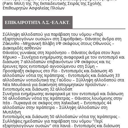
(Paris MoU) της 7ης Εκπαιδευτικής Σειράς της Σχολής
Επιθεωρητών Ασφαλείας Πλοίων
ΕΠΙΚΑΙΡΟΤΗΤΑ Λ.Σ.-ΕΛ.ΑΚΤ.
Σύλληψη αλλοδαπού για παράβαση του νόμου «Περί
εξαρτησιογόνων ουσιών» στη Σαμοθράκη– Θάνατος άνδρα στη
Ζάκυνθο –Μηχανική Βλάβη Ι/Φ σκάφους στους Οθωνούς –
Διακομιδές ασθενών
Θάνατος γυναίκας στη Χερσόνησο – Θάνατος άνδρα στον Άγιο
Κήρυκο – Συνέχεια ενημέρωσης αναφορικά με τον εντοπισμό και
διάσωση 7 αλλοδαπών επιβαινόντων Ι/Φ σκάφους και τις
έρευνες προς εντοπισμό αγνοούμενου στη Σύμη –
Προσάραξη σκάφους στο Ρίο - Εντοπισμός και διάσωση 45
αλλοδαπών νότια της Ιεράπετρας - Εντοπισμός και διάσωση 33
αλλοδαπών νοτιοδυτικά της Γαύδου – Σύλληψη αλλοδαπού στα
Νέα Μουδανιά για διακίνηση απομιμητικών προϊόντων -
Εντοπισμός και διάσωση 32 αλλοδαπ
Συνέχεια ενημέρωσης αναφορικά με τον εντοπισμό και διάσωση
50 αλλοδαπών νότια της Ιεράπετρας – Θάνατος λουόμενης στην
Ιτέα - Πυρκαγιά σε σκάφος στη Χαλκιδική – Εντοπισμός 44
αλλοδαπών στην Ιεράπετρα – Σύλληψη αλλοδαπών στη
Μυτιλήνη
Εντοπισμός και διάσωση 50 αλλοδαπών νότια της Ιεράπετρας -
Συλλήψεις ημεδαπών για παράβαση του νόμου "Περί
εξαρτησιογόνων ουσιών" στα Χανιά - Εντοπισμός και διάσωση