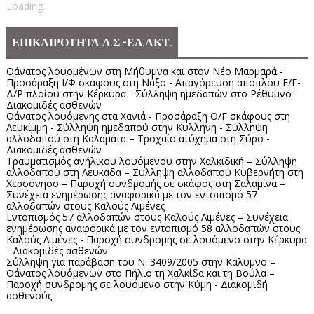
Loading...
ΕΠΙΚΑΙΡΟΤΗΤΑ Λ.Σ.-ΕΛ.ΑΚΤ.
Θάνατος λουομένων στη Μήθυμνα και στον Νέο Μαρμαρά -
Προσάραξη Ι/Φ σκάφους στη Νάξο - Απαγόρευση απόπλου Ε/Γ-
Δ/Ρ πλοίου στην Κέρκυρα - Σύλληψη ημεδαπών στο Ρέθυμνο -
Διακομιδές ασθενών
Θάνατος λουόμενης στα Χανιά - Προσάραξη Θ/Γ σκάφους στη
Λευκίμμη - Σύλληψη ημεδαπού στην Κυλλήνη - Σύλληψη
αλλοδαπού στη Καλαμάτα – Τροχαίο ατύχημα στη Σύρο -
Διακομιδές ασθενών
Τραυματισμός ανήλικου λουόμενου στην Χαλκιδική – Σύλληψη
αλλοδαπού στη Λευκάδα – Σύλληψη αλλοδαπού Κυβερνήτη στη
Χερσόνησο – Παροχή συνδρομής σε σκάφος στη Σαλαμίνα –
Συνέχεια ενημέρωσης αναφορικά με τον εντοπισμό 57
αλλοδαπών στους Καλούς Λιμένες
Εντοπισμός 57 αλλοδαπών στους Καλούς Λιμένες – Συνέχεια
ενημέρωσης αναφορικά με τον εντοπισμό 58 αλλοδαπών στους
Καλούς Λιμένες - Παροχή συνδρομής σε λουόμενο στην Κέρκυρα
- Διακομιδές ασθενών
Σύλληψη για παράβαση του Ν. 3409/2005 στην Κάλυμνο –
Θάνατος λουόμενων στο Πήλιο τη Χαλκίδα και τη Βούλα –
Παροχή συνδρομής σε λουόμενο στην Κύμη - Διακομιδή
ασθενούς