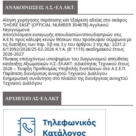
ΑΝΑΚΟΙΝΩΣΕΙΣ Λ.Σ.-ΕΛ.ΑΚΤ.
Αίτηση χορήγησης παράτασης κατ΄ εξαίρεση αδείας στο σκάφος
‘’SHORE EASE’’ (OFFICIAL NUMBER 304678) Αγγλικού
Νηογνώμονα
Αποτελέσματα εισαγωγής σπουδαστών/σπουδαστριών στις
Α.Ε.Ν. προς κάλυψη κενών θέσεων που προέκυψαν σύμφωνα με
τις διατάξεις των παρ. 3.β και 3.γ του άρθρου 2 της Αρ.: 2231.2-
6/13092/2026/25-02-2026 Κ.Υ.Α. (Β’ 1119) ακαδημαϊκού έτους
2026-2027
Πίνακας επιτυχόντων υποψηφίων του διαγωνισμού απευθείας
κατάταξης Αξιωματικών Λ.Σ.-ΕΛ.ΑΚΤ. ειδικότητας Τεχνικού έτους
2026 – Έναρξη Προθεσμίας Υποβολής Ενστάσεων στο Α.Σ.Ε.Π.
Παράταση διενέργειας ανοιχτού Τεχνικού Διαλόγου
Ενημερωτική συνάντηση στο πλαίσιο της διενέργειας ανοιχτού
Τεχνικού Διαλόγου
ΑΡΧΗΓΕΙΟ ΛΣ-ΕΛ.ΑΚΤ