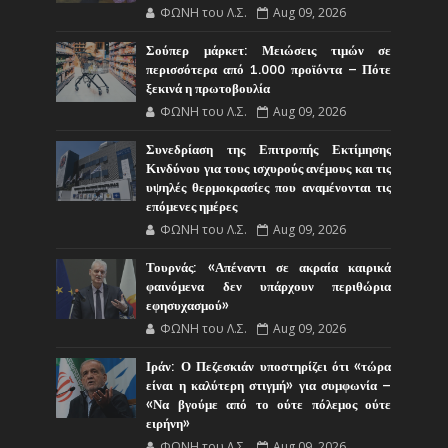
ΦΩΝΗ του Λ.Σ.
Aug 09, 2026
Σούπερ μάρκετ: Μειώσεις τιμών σε
περισσότερα από 1.000 προϊόντα – Πότε
ξεκινά η πρωτοβουλία
ΦΩΝΗ του Λ.Σ.
Aug 09, 2026
Συνεδρίαση της Επιτροπής Εκτίμησης
Κινδύνου για τους ισχυρούς ανέμους και τις
υψηλές θερμοκρασίες που αναμένονται τις
επόμενες ημέρες
ΦΩΝΗ του Λ.Σ.
Aug 09, 2026
Τουρνάς: «Απέναντι σε ακραία καιρικά
φαινόμενα δεν υπάρχουν περιθώρια
εφησυχασμού»
ΦΩΝΗ του Λ.Σ.
Aug 09, 2026
Ιράν: Ο Πεζεσκιάν υποστηρίζει ότι «τώρα
είναι η καλύτερη στιγμή» για συμφωνία –
«Να βγούμε από το ούτε πόλεμος ούτε
ειρήνη»
ΦΩΝΗ του Λ.Σ.
Aug 09, 2026