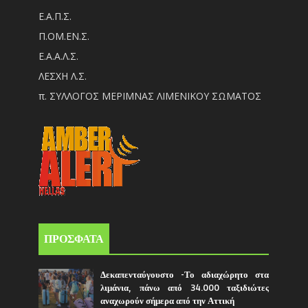
Ε.Α.Π.Σ.
Π.ΟM.EN.Σ.
Ε.Α.Α.Λ.Σ.
ΛΕΣΧΗ Λ.Σ.
π. ΣΥΛΛΟΓΟΣ ΜΕΡΙΜΝΑΣ ΛΙΜΕΝΙΚΟΥ ΣΩΜΑΤΟΣ
ΠΡΟΣΦΑΤΑ
Δεκαπενταύγουστο -Το αδιαχώρητο στα
λιμάνια, πάνω από 34.000 ταξιδιώτες
αναχωρούν σήμερα από την Αττική