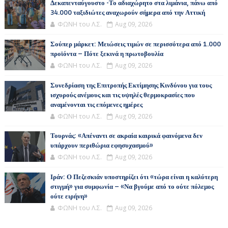
Δεκαπενταύγουστο -Το αδιαχώρητο στα λιμάνια, πάνω από
34.000 ταξιδιώτες αναχωρούν σήμερα από την Αττική
ΦΩΝΗ του Λ.Σ.
Aug 09, 2026
Σούπερ μάρκετ: Μειώσεις τιμών σε περισσότερα από 1.000
προϊόντα – Πότε ξεκινά η πρωτοβουλία
ΦΩΝΗ του Λ.Σ.
Aug 09, 2026
Συνεδρίαση της Επιτροπής Εκτίμησης Κινδύνου για τους
ισχυρούς ανέμους και τις υψηλές θερμοκρασίες που
αναμένονται τις επόμενες ημέρες
ΦΩΝΗ του Λ.Σ.
Aug 09, 2026
Τουρνάς: «Απέναντι σε ακραία καιρικά φαινόμενα δεν
υπάρχουν περιθώρια εφησυχασμού»
ΦΩΝΗ του Λ.Σ.
Aug 09, 2026
Ιράν: Ο Πεζεσκιάν υποστηρίζει ότι «τώρα είναι η καλύτερη
στιγμή» για συμφωνία – «Να βγούμε από το ούτε πόλεμος
ούτε ειρήνη»
ΦΩΝΗ του Λ.Σ.
Aug 09, 2026