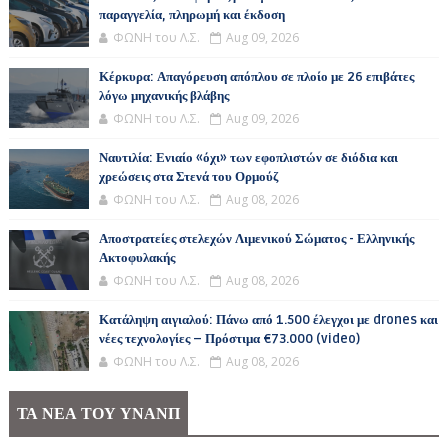
παραγγελία, πληρωμή και έκδοση
ΦΩΝΗ του Λ.Σ.
Aug 09, 2026
Κέρκυρα: Απαγόρευση απόπλου σε πλοίο με 26 επιβάτες
λόγω μηχανικής βλάβης
ΦΩΝΗ του Λ.Σ.
Aug 09, 2026
Ναυτιλία: Ενιαίο «όχι» των εφοπλιστών σε διόδια και
χρεώσεις στα Στενά του Ορμούζ
ΦΩΝΗ του Λ.Σ.
Aug 08, 2026
Αποστρατείες στελεχών Λιμενικού Σώματος - Ελληνικής
Ακτοφυλακής
ΦΩΝΗ του Λ.Σ.
Aug 08, 2026
Κατάληψη αιγιαλού: Πάνω από 1.500 έλεγχοι με drones και
νέες τεχνολογίες – Πρόστιμα €73.000 (video)
ΦΩΝΗ του Λ.Σ.
Aug 08, 2026
ΤΑ ΝΕΑ ΤΟΥ ΥΝΑΝΠ