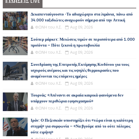
ΕΙΔΗΣΕΙΣ LIVE
Δεκαπενταύγουστο -Το αδιαχώρητο στα λιμάνια, πάνω από
34.000 ταξιδιώτες αναχωρούν σήμερα από την Αττική
ΦΩΝΗ του Λ.Σ.
Aug 09, 2026
Σούπερ μάρκετ: Μειώσεις τιμών σε περισσότερα από 1.000
προϊόντα – Πότε ξεκινά η πρωτοβουλία
ΦΩΝΗ του Λ.Σ.
Aug 09, 2026
Συνεδρίαση της Επιτροπής Εκτίμησης Κινδύνου για τους
ισχυρούς ανέμους και τις υψηλές θερμοκρασίες που
αναμένονται τις επόμενες ημέρες
ΦΩΝΗ του Λ.Σ.
Aug 09, 2026
Τουρνάς: «Απέναντι σε ακραία καιρικά φαινόμενα δεν
υπάρχουν περιθώρια εφησυχασμού»
ΦΩΝΗ του Λ.Σ.
Aug 09, 2026
Ιράν: Ο Πεζεσκιάν υποστηρίζει ότι «τώρα είναι η καλύτερη
στιγμή» για συμφωνία – «Να βγούμε από το ούτε πόλεμος
ούτε ειρήνη»