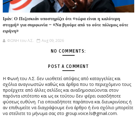
Ιράν: Ο Πεζεσκιάν υποστηρίζει ότι «τώρα είναι η καλύτερη
στιγμή» για συμφωνία – «Να βγούμε από το ούτε πόλεμος ούτε
ειρήνη»
ΦΩΝΗ του Λ.Σ.
Aug 09, 2026
NO COMMENTS:
POST A COMMENT
Η Φωνή του Λ.Σ. δεν υιοθετεί απόψεις από καταγγελίες και
σχόλια αναγνωστών καθώς και άρθρα που το περιεχόμενο τους
προέρχετε από άλλες σελίδες και αναδημοσιεύονται στον
παρόντα ιστότοπο και ως εκ τούτου δεν φέρει οιασδήποτε
φύσεως ευθύνη. Για οποιαδήποτε παράπονα και διευκρινίσεις ή
αν επιθυμείτε να διαγράψουμε ένα άρθρο ή ένα σχόλιο μπορείτε
να στείλετε το μήνυμα σας στο group.voice.ls@gmail.com.