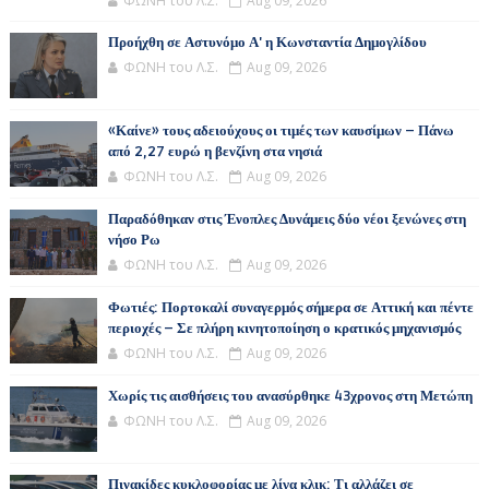
ΦΩΝΗ του Λ.Σ.
Aug 09, 2026
Προήχθη σε Αστυνόμο Α' η Κωνσταντία Δημογλίδου
ΦΩΝΗ του Λ.Σ.
Aug 09, 2026
«Καίνε» τους αδειούχους οι τιμές των καυσίμων – Πάνω
από 2,27 ευρώ η βενζίνη στα νησιά
ΦΩΝΗ του Λ.Σ.
Aug 09, 2026
Παραδόθηκαν στις Ένοπλες Δυνάμεις δύο νέοι ξενώνες στη
νήσο Ρω
ΦΩΝΗ του Λ.Σ.
Aug 09, 2026
Φωτιές: Πορτοκαλί συναγερμός σήμερα σε Αττική και πέντε
περιοχές – Σε πλήρη κινητοποίηση ο κρατικός μηχανισμός
ΦΩΝΗ του Λ.Σ.
Aug 09, 2026
Χωρίς τις αισθήσεις του ανασύρθηκε 43χρονος στη Μετώπη
ΦΩΝΗ του Λ.Σ.
Aug 09, 2026
Πινακίδες κυκλοφορίας με λίγα κλικ: Τι αλλάζει σε