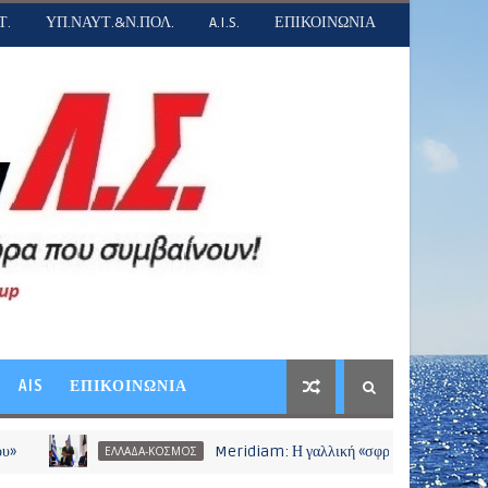
Τ.
ΥΠ.ΝΑΥΤ.&Ν.ΠΟΛ.
A.I.S.
ΕΠΙΚΟΙΝΩΝΙΑ
AIS
ΕΠΙΚΟΙΝΩΝΙΑ
Meridiam: Η γαλλική «σφραγίδα» που επανεκκινεί το καλ
ΕΛΛΑΔΑ-ΚΟΣΜΟΣ