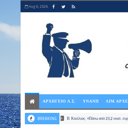
Aug 6, 2026
ΑΡΧΗΓΕΙΟ Λ.Σ.
ΥΝΑΝΠ
ΛΙΜ.ΑΡΧ
BREAKING
Β. Κικίλιας: «Πάνω από 23,2 εκατ. ευρώ σε περισ
ΝΑΥΤΙΛΙΑ