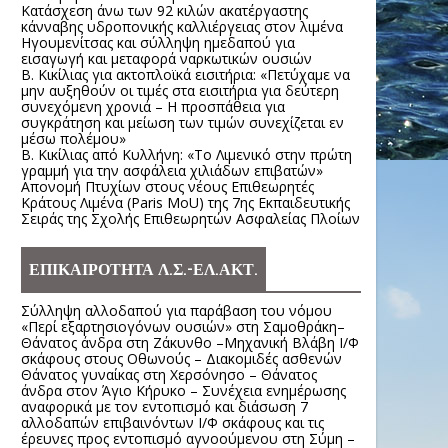
Κατάσχεση άνω των 92 κιλών ακατέργαστης
κάνναβης υδροπονικής καλλιέργειας στον λιμένα
Ηγουμενίτσας και σύλληψη ημεδαπού για
εισαγωγή και μεταφορά ναρκωτικών ουσιών
Β. Κικίλιας για ακτοπλοϊκά εισιτήρια: «Πετύχαμε να
μην αυξηθούν οι τιμές στα εισιτήρια για δεύτερη
συνεχόμενη χρονιά – Η προσπάθεια για
συγκράτηση και μείωση των τιμών συνεχίζεται εν
μέσω πολέμου»
Β. Κικίλιας από Κυλλήνη: «Το Λιμενικό στην πρώτη
γραμμή για την ασφάλεια χιλιάδων επιβατών»
Απονομή Πτυχίων στους νέους Επιθεωρητές
Κράτους Λιμένα (Paris MoU) της 7ης Εκπαιδευτικής
Σειράς της Σχολής Επιθεωρητών Ασφαλείας Πλοίων
ΕΠΙΚΑΙΡΟΤΗΤΑ Λ.Σ.-ΕΛ.ΑΚΤ.
Σύλληψη αλλοδαπού για παράβαση του νόμου
«Περί εξαρτησιογόνων ουσιών» στη Σαμοθράκη–
Θάνατος άνδρα στη Ζάκυνθο –Μηχανική Βλάβη Ι/Φ
σκάφους στους Οθωνούς – Διακομιδές ασθενών
Θάνατος γυναίκας στη Χερσόνησο – Θάνατος
άνδρα στον Άγιο Κήρυκο – Συνέχεια ενημέρωσης
αναφορικά με τον εντοπισμό και διάσωση 7
αλλοδαπών επιβαινόντων Ι/Φ σκάφους και τις
έρευνες προς εντοπισμό αγνοούμενου στη Σύμη –