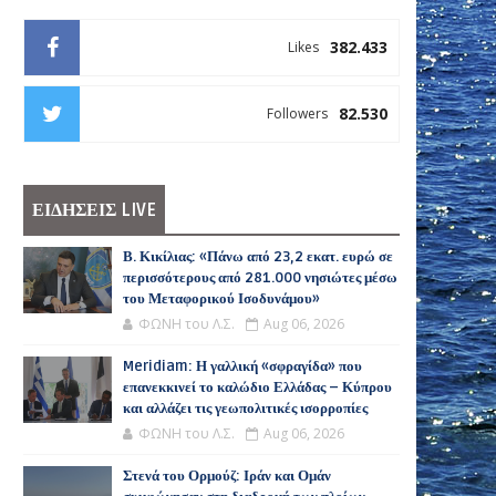
382.433
Likes
82.530
Followers
ΕΙΔΗΣΕΙΣ LIVE
Β. Κικίλιας: «Πάνω από 23,2 εκατ. ευρώ σε
περισσότερους από 281.000 νησιώτες μέσω
του Μεταφορικού Ισοδυνάμου»
ΦΩΝΗ του Λ.Σ.
Aug 06, 2026
Meridiam: Η γαλλική «σφραγίδα» που
επανεκκινεί το καλώδιο Ελλάδας – Κύπρου
και αλλάζει τις γεωπολιτικές ισορροπίες
ΦΩΝΗ του Λ.Σ.
Aug 06, 2026
Στενά του Ορμούζ: Ιράν και Ομάν