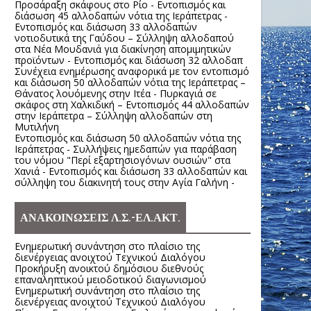
Προσάραξη σκάφους στο Ρίο - Εντοπισμός και
διάσωση 45 αλλοδαπών νότια της Ιεράπετρας -
Εντοπισμός και διάσωση 33 αλλοδαπών
νοτιοδυτικά της Γαύδου – Σύλληψη αλλοδαπού
στα Νέα Μουδανιά για διακίνηση απομιμητικών
προϊόντων - Εντοπισμός και διάσωση 32 αλλοδαπ
Συνέχεια ενημέρωσης αναφορικά με τον εντοπισμό
και διάσωση 50 αλλοδαπών νότια της Ιεράπετρας –
Θάνατος λουόμενης στην Ιτέα - Πυρκαγιά σε
σκάφος στη Χαλκιδική – Εντοπισμός 44 αλλοδαπών
στην Ιεράπετρα – Σύλληψη αλλοδαπών στη
Μυτιλήνη
Εντοπισμός και διάσωση 50 αλλοδαπών νότια της
Ιεράπετρας - Συλλήψεις ημεδαπών για παράβαση
του νόμου "Περί εξαρτησιογόνων ουσιών" στα
Χανιά - Εντοπισμός και διάσωση 33 αλλοδαπών και
σύλληψη του διακινητή τους στην Αγία Γαλήνη -
ΑΝΑΚΟΙΝΩΣΕΙΣ Λ.Σ.-ΕΛ.ΑΚΤ.
Ενημερωτική συνάντηση στο πλαίσιο της
διενέργειας ανοιχτού Τεχνικού Διαλόγου
Προκήρυξη ανοικτού δημόσιου διεθνούς
επαναληπτικού μειοδοτικού διαγωνισμού
Ενημερωτική συνάντηση στο πλαίσιο της
διενέργειας ανοιχτού Τεχνικού Διαλόγου