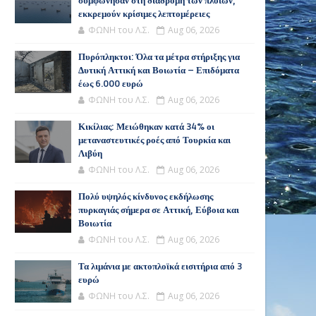
συμφώνησαν στη διαδρομή των πλοίων,
εκκρεμούν κρίσιμες λεπτομέρειες
ΦΩΝΗ του Λ.Σ.
Aug 06, 2026
Πυρόπληκτοι: Όλα τα μέτρα στήριξης για
Δυτική Αττική και Βοιωτία – Επιδόματα
έως 6.000 ευρώ
ΦΩΝΗ του Λ.Σ.
Aug 06, 2026
Κικίλιας: Μειώθηκαν κατά 34% οι
μεταναστευτικές ροές από Τουρκία και
Λιβύη
ΦΩΝΗ του Λ.Σ.
Aug 06, 2026
Πολύ υψηλός κίνδυνος εκδήλωσης
πυρκαγιάς σήμερα σε Αττική, Εύβοια και
Βοιωτία
ΦΩΝΗ του Λ.Σ.
Aug 06, 2026
Τα λιμάνια με ακτοπλοϊκά εισιτήρια από 3
ευρώ
ΦΩΝΗ του Λ.Σ.
Aug 06, 2026