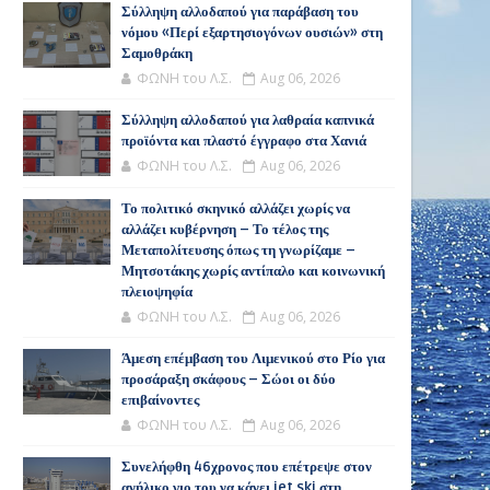
Σύλληψη αλλοδαπού για παράβαση του
νόμου «Περί εξαρτησιογόνων ουσιών» στη
Σαμοθράκη
ΦΩΝΗ του Λ.Σ.
Aug 06, 2026
Σύλληψη αλλοδαπού για λαθραία καπνικά
προϊόντα και πλαστό έγγραφο στα Χανιά
ΦΩΝΗ του Λ.Σ.
Aug 06, 2026
Το πολιτικό σκηνικό αλλάζει χωρίς να
αλλάζει κυβέρνηση – Το τέλος της
Μεταπολίτευσης όπως τη γνωρίζαμε –
Μητσοτάκης χωρίς αντίπαλο και κοινωνική
πλειοψηφία
ΦΩΝΗ του Λ.Σ.
Aug 06, 2026
Άμεση επέμβαση του Λιμενικού στο Ρίο για
προσάραξη σκάφους – Σώοι οι δύο
επιβαίνοντες
ΦΩΝΗ του Λ.Σ.
Aug 06, 2026
Συνελήφθη 46χρονος που επέτρεψε στον
ανήλικο γιο του να κάνει jet ski στη