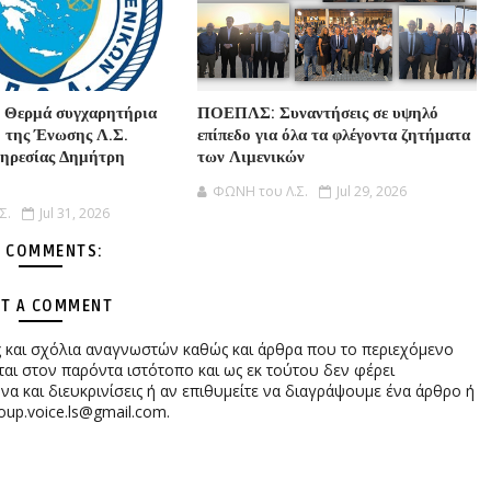
: Θερμά συγχαρητήρια
ΠΟΕΠΛΣ: Συναντήσεις σε υψηλό
 της Ένωσης Λ.Σ.
επίπεδο για όλα τα φλέγοντα ζητήματα
πηρεσίας Δημήτρη
των Λιμενικών
ΦΩΝΗ του Λ.Σ.
Jul 29, 2026
Σ.
Jul 31, 2026
 COMMENTS:
T A COMMENT
ες και σχόλια αναγνωστών καθώς και άρθρα που το περιεχόμενο
αι στον παρόντα ιστότοπο και ως εκ τούτου δεν φέρει
 και διευκρινίσεις ή αν επιθυμείτε να διαγράψουμε ένα άρθρο ή
oup.voice.ls@gmail.com.