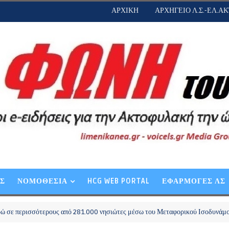
ΑΡΧΙΚΗ
ΑΡΧΗΓΕΙΟ Λ.Σ.-ΕΛ.ΑΚ
ΕΣ
ΝΟΜΟΘΕΣΙΑ
HCG WEB PORTAL
ΕΦΑΡΜΟΓΕΣ ΛΣ
σότερους από 281.000 νησιώτες μέσω του Μεταφορικού Ισοδυνάμου»