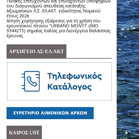
Πίνακες Επιτυχόντων και Επιλαχόντων υποψηφίων
του διαγωνισμού απευθείας κατάταξης
Αξιωματικών Λ.Σ.-ΕΛ.ΑΚΤ. ειδικότητας Νομικού
έτους 2026
Αίτηση χορήγησης εξαίρεσης για τη χρήση του
ερευνητικού πλοίου “URBANO MONTI” (IMO
9344215) σημαίας Ιταλίας για διενέργεια θαλάσσιας
έρευνας
ΑΡΧΗΓΕΙΟ ΛΣ-ΕΛ.ΑΚΤ
ΚΑΙΡΟΣ LIVE