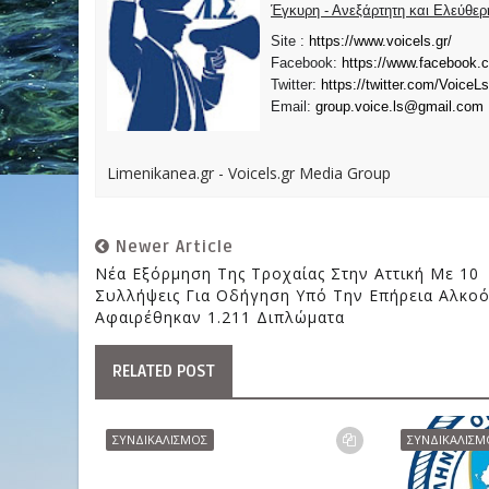
Έγκυρη - Ανεξάρτητη και Ελεύθε
Site :
https://www.voicels.gr/
Facebook:
https://www.facebook.
Twitter:
https://twitter.com/VoiceLs
Email:
group.voice.ls@gmail.com
Limenikanea.gr - Voicels.gr Media Group
Newer Article
Νέα Εξόρμηση Της Τροχαίας Στην Αττική Με 10
Συλλήψεις Για Οδήγηση Υπό Την Επήρεια Αλκοό
Αφαιρέθηκαν 1.211 Διπλώματα
RELATED POST
ΣΥΝΔΙΚΑΛΙΣΜΟΣ
ΣΥΝΔΙΚΑΛΙΣΜ