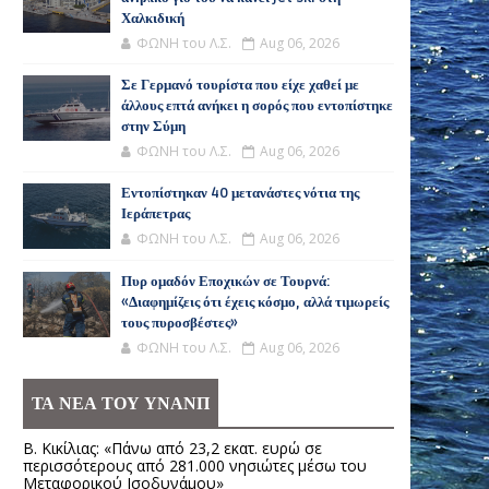
Χαλκιδική
ΦΩΝΗ του Λ.Σ.
Aug 06, 2026
Σε Γερμανό τουρίστα που είχε χαθεί με
άλλους επτά ανήκει η σορός που εντοπίστηκε
στην Σύμη
ΦΩΝΗ του Λ.Σ.
Aug 06, 2026
Εντοπίστηκαν 40 μετανάστες νότια της
Ιεράπετρας
ΦΩΝΗ του Λ.Σ.
Aug 06, 2026
Πυρ ομαδόν Εποχικών σε Τουρνά:
«Διαφημίζεις ότι έχεις κόσμο, αλλά τιμωρείς
τους πυροσβέστες»
ΦΩΝΗ του Λ.Σ.
Aug 06, 2026
ΤΑ ΝΕΑ ΤΟΥ ΥΝΑΝΠ
Β. Κικίλιας: «Πάνω από 23,2 εκατ. ευρώ σε
περισσότερους από 281.000 νησιώτες μέσω του
Μεταφορικού Ισοδυνάμου»