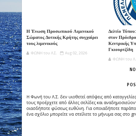
Η Ένωση Προσωπικού Λιμενικού
Δελτίο Τύπου
Σώματος Δυτικής Κρήτης συγχαίρει
στον Πρόεδρο
τους λιμενικούς
Κεντρικής Υ
Γκιουρτζίδη
ΦΩΝΗ του Λ.Σ.
Aug 02, 2026
ΦΩΝΗ του Λ.
NO
POS
Η Φωνή του Λ.Σ. δεν υιοθετεί απόψεις από καταγγελί
τους προέρχετε από άλλες σελίδες και αναδημοσιεύοντ
οιασδήποτε φύσεως ευθύνη. Για οποιαδήποτε παράπονα
ένα σχόλιο μπορείτε να στείλετε το μήνυμα σας στο gr