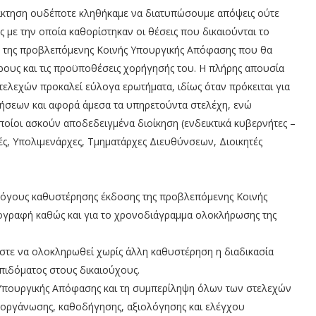
ατάκτηση ουδέποτε κληθήκαμε να διατυπώσουμε απόψεις ούτε
 με την οποία καθορίστηκαν οι θέσεις που δικαιούνται το
ης της προβλεπόμενης Κοινής Υπουργικής Απόφασης που θα
όρους και τις προϋποθέσεις χορήγησής του. Η πλήρης απουσία
ελεχών προκαλεί εύλογα ερωτήματα, ιδίως όταν πρόκειται για
κήσεων και αφορά άμεσα τα υπηρετούντα στελέχη, ενώ
οίοι ασκούν αποδεδειγμένα διοίκηση (ενδεικτικά κυβερνήτες –
ς, Υπολιμενάρχες, Τμηματάρχες Διευθύνσεων, Διοικητές
 λόγους καθυστέρησης έκδοσης της προβλεπόμενης Κοινής
γραφή καθώς και για το χρονοδιάγραμμα ολοκλήρωσης της
ε να ολοκληρωθεί χωρίς άλλη καθυστέρηση η διαδικασία
επιδόματος στους δικαιούχους.
 Υπουργικής Απόφασης και τη συμπερίληψη όλων των στελεχών
 οργάνωσης, καθοδήγησης, αξιολόγησης και ελέγχου