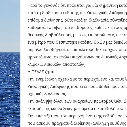
Παρά το γεγονός ότι πρόκειται για μία σημαντική κ
κατά τη διαδικασία έκδοσης της Υπουργικής Απόφασης
επίδομα διοίκησης, ούτε κατά τη διαδικασία σύνταξ
καθορίσει το ύψος του επιδόματος, καθώς και τους 
θεσμικής διαβούλευσης με τους εκπροσώπους των στ
ένα μέτρο που θεσπίστηκε κατόπιν δικών μας διεκδι
παράλληλα οδήγησε σε αποκλεισμό δικαιούχων οι οπ
προϊστάμενοι σκαφών υπαγόμενων σε Λιμενικές Αρχέ
κλιμακίων ειδικών αποστολών).
Η ΠΕΑΛΣ ζητά:
Την ενημέρωση σχετικά με το περιεχόμενο και τους
Υπουργικής Απόφασης που έχει προωθηθεί προς υπο
σχετικής διαδικασίας.
Την ανάληψη όλων των αναγκαίων πρωτοβουλιών ώστ
έκδοσής της και να ξεκινήσει άμεσα η καταβολή του 
Την επανεξέταση του περιεχομένου της εκδοθείσας
που ασκούν πραγματικά διοίκηση (ανάληψη ευθύνης