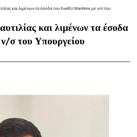
ιλίας και λιμένων τα έσοδα του FuelEU Maritime με ν/σ του
αυτιλίας και λιμένων τα έσοδα
 ν/σ του Υπουργείου