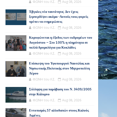
ΦΩΝΗ του Λ.Σ.
Aug 08, 2026
Έβγαλες νέα ταυτότητα; Δεν έχεις
ξεμπερδέψει ακόμα -Αυτούς τους φορείς
πρέπει να ενημερώσεις
ΦΩΝΗ του Λ.Σ.
Aug 08, 2026
Κορυφώνεται η έξοδος των εκδρομέων του
Αυγούστου – Στο 100% η πληρότητα σε
πολλά δρομολόγια για Κυκλάδες
ΦΩΝΗ του Λ.Σ.
Aug 08, 2026
Επίσκεψη του Υφυπουργού Ναυτιλίας και
Νησιωτικής Πολιτικής στον Μητροπολίτη
Λέρου
ΦΩΝΗ του Λ.Σ.
Aug 08, 2026
Σύλληψη για παράβαση του Ν. 3409/2005
στην Κάλυμνο
ΦΩΝΗ του Λ.Σ.
Aug 08, 2026
Εντοπισμός 57 αλλοδαπών στους Καλούς
Λιμένες