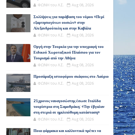
ΦΩΝΗ του Λ.Σ.
Aug 08, 2026
Συλλήψεις για παράβαση του νόμου «Περί
εξαρτησιογόνων ουσιών» στην
Αλεξανδρούπολη και στην Καβάλα
ΦΩΝΗ του Λ.Σ.
Aug 08, 2026
Οργή στην Τουρκία για την υπογραφή του
Ειδικού Χωροταξικού Πλαίσιου για τον
Τουρισμό από την Αθήνα
ΦΩΝΗ του Λ.Σ.
Aug 08, 2026
Προσάραξη ιστιοφόρου σκάφους στο Λαύριο
ΦΩΝΗ του Λ.Σ.
Aug 08, 2026
21χρονος ναυαγοσώστης έσωσε Ιταλίδα
τουρίστρια στη Σαμοθράκη: «Την έβγαλαν
στη στεριά σε ημιλιπόθυμη κατάσταση»
ΦΩΝΗ του Λ.Σ.
Aug 08, 2026
Ποια φάρμακα και καλλυντικά πρέπει να