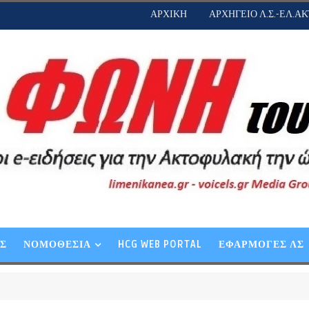
ΑΡΧΙΚΗ
ΑΡΧΗΓΕΙΟ Λ.Σ.-ΕΛ.ΑΚ
ΕΣ
ΝΟΜΟΘΕΣΙΑ
HCG WEB PORTAL
ΕΦΑΡΜΟΓΕΣ ΛΣ