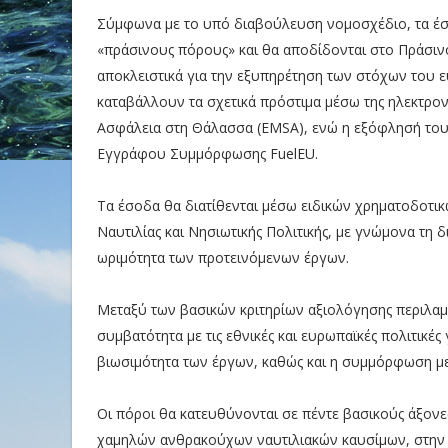
Σύμφωνα με το υπό διαβούλευση νομοσχέδιο, τα έσ
«πράσινους πόρους» και θα αποδίδονται στο Πράσινο
αποκλειστικά για την εξυπηρέτηση των στόχων του ε
καταβάλλουν τα σχετικά πρόστιμα μέσω της ηλεκτρο
Ασφάλεια στη Θάλασσα (EMSA), ενώ η εξόφλησή του
Εγγράφου Συμμόρφωσης FuelEU.
Τα έσοδα θα διατίθενται μέσω ειδικών χρηματοδοτι
Ναυτιλίας και Νησιωτικής Πολιτικής, με γνώμονα τη 
ωριμότητα των προτεινόμενων έργων.
Μεταξύ των βασικών κριτηρίων αξιολόγησης περιλαμβ
συμβατότητα με τις εθνικές και ευρωπαϊκές πολιτικές γ
βιωσιμότητα των έργων, καθώς και η συμμόρφωση με
Οι πόροι θα κατευθύνονται σε πέντε βασικούς άξονε
χαμηλών ανθρακούχων ναυτιλιακών καυσίμων, στην 