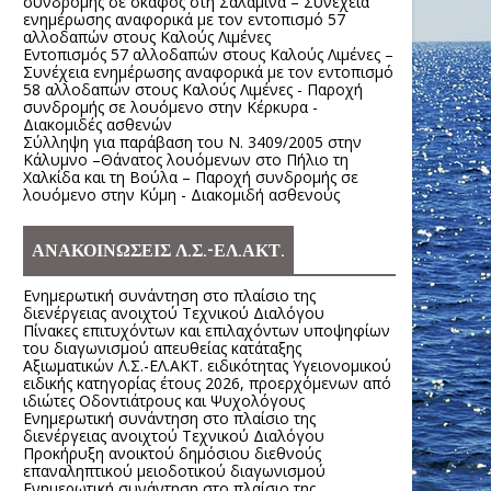
συνδρομής σε σκάφος στη Σαλαμίνα – Συνέχεια
ενημέρωσης αναφορικά με τον εντοπισμό 57
αλλοδαπών στους Καλούς Λιμένες
Εντοπισμός 57 αλλοδαπών στους Καλούς Λιμένες –
Συνέχεια ενημέρωσης αναφορικά με τον εντοπισμό
58 αλλοδαπών στους Καλούς Λιμένες - Παροχή
συνδρομής σε λουόμενο στην Κέρκυρα -
Διακομιδές ασθενών
Σύλληψη για παράβαση του Ν. 3409/2005 στην
Κάλυμνο –Θάνατος λουόμενων στο Πήλιο τη
Χαλκίδα και τη Βούλα – Παροχή συνδρομής σε
λουόμενο στην Κύμη - Διακομιδή ασθενούς
ΑΝΑΚΟΙΝΩΣΕΙΣ Λ.Σ.-ΕΛ.ΑΚΤ.
Ενημερωτική συνάντηση στο πλαίσιο της
διενέργειας ανοιχτού Τεχνικού Διαλόγου
Πίνακες επιτυχόντων και επιλαχόντων υποψηφίων
του διαγωνισμού απευθείας κατάταξης
Αξιωματικών Λ.Σ.-ΕΛ.ΑΚΤ. ειδικότητας Υγειονομικού
ειδικής κατηγορίας έτους 2026, προερχόμενων από
ιδιώτες Οδοντιάτρους και Ψυχολόγους
Ενημερωτική συνάντηση στο πλαίσιο της
διενέργειας ανοιχτού Τεχνικού Διαλόγου
Προκήρυξη ανοικτού δημόσιου διεθνούς
επαναληπτικού μειοδοτικού διαγωνισμού
Ενημερωτική συνάντηση στο πλαίσιο της