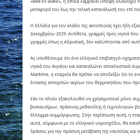
«well-to-wake», η οποία λαμβάνει υπόψη ολόκληρο τ
μεταφορά του έως την τελική κατανάλωσή του επί το
Η Ελλάδα για τον κλάδο της ακτοπλοίας έχει ήδη εξασ
Δεκεμβρίου 2029. Αντίθετα, γραμμές προς νησιά που
γραμμές όπως η Αδριατική, δεν καλύπτονται από αυτή
Ας υποθέσουμε ότι ένα ελληνικό επιβατηγό-οχηματαγ
νησιά του Αιγαίου και καταναλώνει αποκλειστικά συμ
Maritime, η εταιρεία θα πρέπει να αποδείξει ότι το 
έντασης εκπομπών αερίων του θερμοκηπίου που προ
Εάν το πλοίο εξακολουθεί να χρησιμοποιεί μόνο συμ
βιοκαυσίμων, πράσινης μεθανόλης ή τεχνολογιών βελ
έλλειμμα συμμόρφωσης. Στην περίπτωση αυτή, η εται
αυτά, σύμφωνα με το ελληνικό νομοσχέδιο, θα κατ
δράσεις για την πράσινη μετάβαση της ναυτιλίας και 