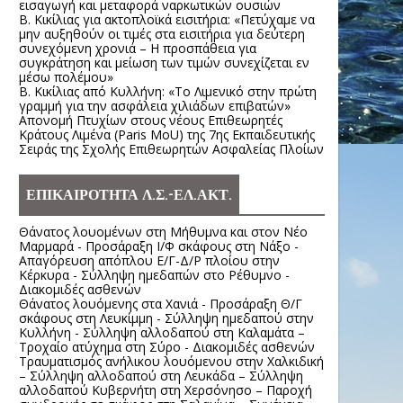
εισαγωγή και μεταφορά ναρκωτικών ουσιών
Β. Κικίλιας για ακτοπλοϊκά εισιτήρια: «Πετύχαμε να
μην αυξηθούν οι τιμές στα εισιτήρια για δεύτερη
συνεχόμενη χρονιά – Η προσπάθεια για
συγκράτηση και μείωση των τιμών συνεχίζεται εν
μέσω πολέμου»
Β. Κικίλιας από Κυλλήνη: «Το Λιμενικό στην πρώτη
γραμμή για την ασφάλεια χιλιάδων επιβατών»
Απονομή Πτυχίων στους νέους Επιθεωρητές
Κράτους Λιμένα (Paris MoU) της 7ης Εκπαιδευτικής
Σειράς της Σχολής Επιθεωρητών Ασφαλείας Πλοίων
ΕΠΙΚΑΙΡΟΤΗΤΑ Λ.Σ.-ΕΛ.ΑΚΤ.
Θάνατος λουομένων στη Μήθυμνα και στον Νέο
Μαρμαρά - Προσάραξη Ι/Φ σκάφους στη Νάξο -
Απαγόρευση απόπλου Ε/Γ-Δ/Ρ πλοίου στην
Κέρκυρα - Σύλληψη ημεδαπών στο Ρέθυμνο -
Διακομιδές ασθενών
Θάνατος λουόμενης στα Χανιά - Προσάραξη Θ/Γ
σκάφους στη Λευκίμμη - Σύλληψη ημεδαπού στην
Κυλλήνη - Σύλληψη αλλοδαπού στη Καλαμάτα –
Τροχαίο ατύχημα στη Σύρο - Διακομιδές ασθενών
Τραυματισμός ανήλικου λουόμενου στην Χαλκιδική
– Σύλληψη αλλοδαπού στη Λευκάδα – Σύλληψη
αλλοδαπού Κυβερνήτη στη Χερσόνησο – Παροχή