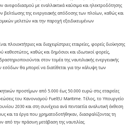
ν ανεφοδιασμού με εναλλακτικά καύσιμα και ηλεκτροδότησης
ν βελτίωσης της ενεργειακής απόδοσης των πλοίων, καθώς και
ομικών μελετών και την παροχή εξειδικευμένων
 πλοιοκτήτριες και διαχειρίστριες εταιρείες, φορείς διοίκησης
ύ καθεστώτος, καθώς και δημόσιοι και ιδιωτικοί φορείς,
δραστηριοποιούνται στον τομέα της ναυτιλιακής ενεργειακής
 εσόδων θα μπορεί να διατίθεται για την κάλυψη των
ητικών προστίμων από 5.000 έως 50.000 ευρώ στις εταιρείες
εώσεις του Κανονισμού FuelEU Maritime. Τέλος, το Υπουργείο
Ιουνίου 2030 και στη συνέχεια ανά πενταετία αναλυτική έκθεση
ους και τα έργα που χρηματοδοτήθηκαν, διασφαλίζοντας τη
 από την πράσινη μετάβαση της ναυτιλίας.