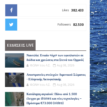
382.433
Likes
82.530
Followers
ΕΙΔΗΣΕΙΣ LIVE
Ναυτιλία: Ενιαίο «όχι» των εφοπλιστών σε
διόδια και χρεώσεις στα Στενά του Ορμούζ
ΦΩΝΗ του Λ.Σ.
Aug 08, 2026
Αποστρατείες στελεχών Λιμενικού Σώματος
- Ελληνικής Ακτοφυλακής
ΦΩΝΗ του Λ.Σ.
Aug 08, 2026
Κατάληψη αιγιαλού: Πάνω από 1.500
έλεγχοι με drones και νέες τεχνολογίες –
Πρόστιμα €73.000 (video)