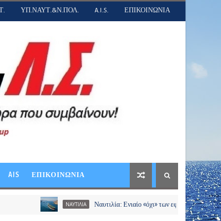
Τ.
ΥΠ.ΝΑΥΤ.&Ν.ΠΟΛ.
A.I.S.
ΕΠΙΚΟΙΝΩΝΙΑ
AIS
ΕΠΙΚΟΙΝΩΝΙΑ
Ναυτιλία: Ενιαίο «όχι» των εφοπλιστών σε διόδια και χρ
ΝΑΥΤΙΛΙΑ