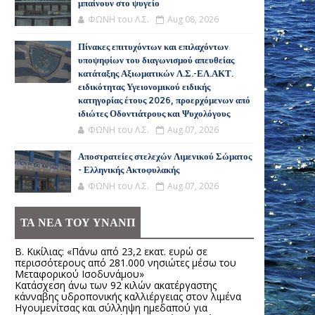
μπαίνουν στο ψυγείο
ΦΩΝΗ του Λ.Σ.
Aug 08, 2026
Πίνακες επιτυχόντων και επιλαχόντων
υποψηφίων του διαγωνισμού απευθείας
κατάταξης Αξιωματικών Λ.Σ.-ΕΛ.ΑΚΤ.
ειδικότητας Υγειονομικού ειδικής
κατηγορίας έτους 2026, προερχόμενων από
ιδιώτες Οδοντιάτρους και Ψυχολόγους
ΦΩΝΗ του Λ.Σ.
Aug 07, 2026
Αποστρατείες στελεχών Λιμενικού Σώματος
- Ελληνικής Ακτοφυλακής
ΦΩΝΗ του Λ.Σ.
Aug 07, 2026
ΤΑ ΝΕΑ ΤΟΥ ΥΝΑΝΠ
Β. Κικίλιας: «Πάνω από 23,2 εκατ. ευρώ σε
περισσότερους από 281.000 νησιώτες μέσω του
Μεταφορικού Ισοδυνάμου»
Κατάσχεση άνω των 92 κιλών ακατέργαστης
κάνναβης υδροπονικής καλλιέργειας στον λιμένα
Ηγουμενίτσας και σύλληψη ημεδαπού για