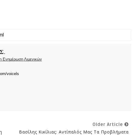
Σ.
ρη Ενημέρωση Λιμενικών
com/voicels
Older Article
η
Βασίλης Κικίλιας: Αντίπαλός Μας Τα Προβλήματα