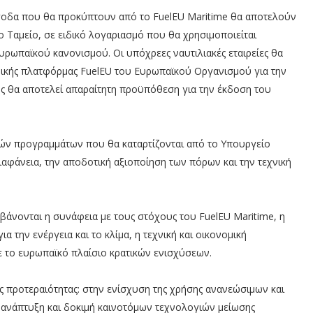
οδα που θα προκύπτουν από το FuelEU Maritime θα αποτελούν
 Ταμείο, σε ειδικό λογαριασμό που θα χρησιμοποιείται
υρωπαϊκού κανονισμού. Οι υπόχρεες ναυτιλιακές εταιρείες θα
νικής πλατφόρμας FuelEU του Ευρωπαϊκού Οργανισμού για την
ς θα αποτελεί απαραίτητη προϋπόθεση για την έκδοση του
κών προγραμμάτων που θα καταρτίζονται από το Υπουργείο
διαφάνεια, την αποδοτική αξιοποίηση των πόρων και την τεχνική
άνονται η συνάφεια με τους στόχους του FuelEU Maritime, η
ια την ενέργεια και το κλίμα, η τεχνική και οικονομική
 το ευρωπαϊκό πλαίσιο κρατικών ενισχύσεων.
ς προτεραιότητας: στην ενίσχυση της χρήσης ανανεώσιμων και
ανάπτυξη και δοκιμή καινοτόμων τεχνολογιών μείωσης