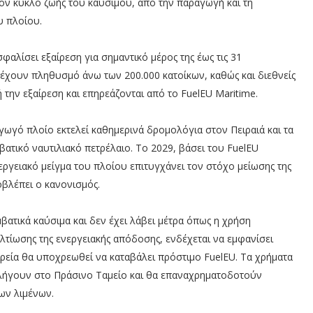
ον κύκλο ζωής του καυσίμου, από την παραγωγή και τη
υ πλοίου.
φαλίσει εξαίρεση για σημαντικό μέρος της έως τις 31
 έχουν πληθυσμό άνω των 200.000 κατοίκων, καθώς και διεθνείς
 την εξαίρεση και επηρεάζονται από το FuelEU Maritime.
ωγό πλοίο εκτελεί καθημερινά δρομολόγια στον Πειραιά και τα
βατικό ναυτιλιακό πετρέλαιο. Το 2029, βάσει του FuelEU
ενεργειακό μείγμα του πλοίου επιτυγχάνει τον στόχο μείωσης της
βλέπει ο κανονισμός.
βατικά καύσιμα και δεν έχει λάβει μέτρα όπως η χρήση
τίωσης της ενεργειακής απόδοσης, ενδέχεται να εμφανίσει
ρεία θα υποχρεωθεί να καταβάλει πρόστιμο FuelEU. Τα χρήματα
αλήγουν στο Πράσινο Ταμείο και θα επαναχρηματοδοτούν
των λιμένων.