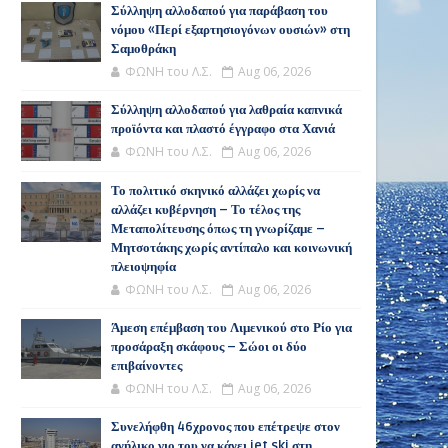
Σύλληψη αλλοδαπού για παράβαση του
νόμου «Περί εξαρτησιογόνων ουσιών» στη
Σαμοθράκη
ΦΩΝΗ του Λ.Σ.
Aug 06, 2026
Σύλληψη αλλοδαπού για λαθραία καπνικά
προϊόντα και πλαστό έγγραφο στα Χανιά
ΦΩΝΗ του Λ.Σ.
Aug 06, 2026
Το πολιτικό σκηνικό αλλάζει χωρίς να
αλλάζει κυβέρνηση – Το τέλος της
Μεταπολίτευσης όπως τη γνωρίζαμε –
Μητσοτάκης χωρίς αντίπαλο και κοινωνική
πλειοψηφία
ΦΩΝΗ του Λ.Σ.
Aug 06, 2026
Άμεση επέμβαση του Λιμενικού στο Ρίο για
προσάραξη σκάφους – Σώοι οι δύο
επιβαίνοντες
ΦΩΝΗ του Λ.Σ.
Aug 06, 2026
Συνελήφθη 46χρονος που επέτρεψε στον
ανήλικο γιο του να κάνει jet ski στη