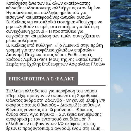
Κατάσχεση άνω των 92 κιλών ακατέργαστης
κάνναβης υδροπονικής καλλιέργειας στον λιμένα
Ηγουμενίτσας και σύλληψη ημεδαπού για
εισαγωγή και μεταφορά ναρκωτικών ουσιών
Β. Κικίλιας για ακτοπλοϊκά εισιτήρια: «Πετύχαμε να
μην αυξηθούν οι τιμές στα εισιτήρια για δεύτερη
συνεχόμενη χρονιά – Η προσπάθεια για
συγκράτηση και μείωση των τιμών συνεχίζεται εν
μέσω πολέμου»
Β. Κικίλιας από Κυλλήνη: «Το Λιμενικό στην πρώτη
γραμμή για την ασφάλεια χιλιάδων επιβατών»
Απονομή Πτυχίων στους νέους Επιθεωρητές
Κράτους Λιμένα (Paris MoU) της 7ης Εκπαιδευτικής
Σειράς της Σχολής Επιθεωρητών Ασφαλείας Πλοίων
ΕΠΙΚΑΙΡΟΤΗΤΑ Λ.Σ.-ΕΛ.ΑΚΤ.
Σύλληψη αλλοδαπού για παράβαση του νόμου
«Περί εξαρτησιογόνων ουσιών» στη Σαμοθράκη–
Θάνατος άνδρα στη Ζάκυνθο –Μηχανική Βλάβη Ι/Φ
σκάφους στους Οθωνούς – Διακομιδές ασθενών
Θάνατος γυναίκας στη Χερσόνησο – Θάνατος
άνδρα στον Άγιο Κήρυκο – Συνέχεια ενημέρωσης
αναφορικά με τον εντοπισμό και διάσωση 7
αλλοδαπών επιβαινόντων Ι/Φ σκάφους και τις
έρευνες προς εντοπισμό αγνοούμενου στη Σύμη –