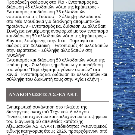
Προσάραξη σκάφους στο Ρίο - Εντοπισμός και
διάσωση 45 αλλοδαπών νότια της Ιεράπετρας -
Εντοπισμός και διάσωση 33 αλλοδαπών
νοτιοδυτικά της Γαύδου – Σύλληψη αλλοδαπού
στα Νέα Μουδανιά για διακίνηση απομιμητικών
προϊόντων - Εντοπισμός και διάσωση 32 αλλοδαπ
Συνέχεια ενημέρωσης αναφορικά με τον εντοπισμό
και διάσωση 50 αλλοδαπών νότια της Ιεράπετρας –
Θάνατος λουόμενης στην Ιτέα - Πυρκαγιά σε
σκάφος στη Χαλκιδική – Εντοπισμός 44 αλλοδαπών
στην Ιεράπετρα – Σύλληψη αλλοδαπών στη
Μυτιλήνη
Εντοπισμός και διάσωση 50 αλλοδαπών νότια της
Ιεράπετρας - Συλλήψεις ημεδαπών για παράβαση
του νόμου "Περί εξαρτησιογόνων ουσιών" στα
Χανιά - Εντοπισμός και διάσωση 33 αλλοδαπών και
σύλληψη του διακινητή τους στην Αγία Γαλήνη -
ΑΝΑΚΟΙΝΩΣΕΙΣ Λ.Σ.-ΕΛ.ΑΚΤ.
Ενημερωτική συνάντηση στο πλαίσιο της
διενέργειας ανοιχτού Τεχνικού Διαλόγου
Πίνακες επιτυχόντων και επιλαχόντων υποψηφίων
του διαγωνισμού απευθείας κατάταξης
Αξιωματικών Λ.Σ.-ΕΛ.ΑΚΤ. ειδικότητας Υγειονομικού
ειδικής κατηγορίας έτους 2026, προερχόμενων από