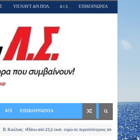
Τ.
ΥΠ.ΝΑΥΤ.&Ν.ΠΟΛ.
A.I.S.
ΕΠΙΚΟΙΝΩΝΙΑ
AIS
ΕΠΙΚΟΙΝΩΝΙΑ
ς: «Πάνω από 23,2 εκατ. ευρώ σε περισσότερους από 281.000 νησιώτες μέσω 