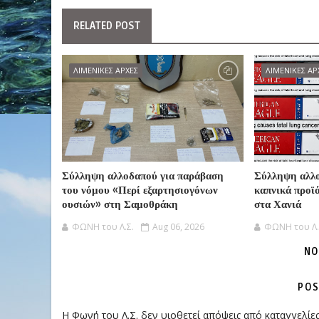
RELATED POST
ΛΙΜΕΝΙΚΕΣ ΑΡΧΕΣ
ΛΙΜΕΝΙΚΕΣ ΑΡ
Σύλληψη αλλοδαπού για παράβαση
Σύλληψη αλλο
του νόμου «Περί εξαρτησιογόνων
καπνικά προϊ
ουσιών» στη Σαμοθράκη
στα Χανιά
ΦΩΝΗ του Λ.Σ.
Aug 06, 2026
ΦΩΝΗ του Λ.
NO
POS
Η Φωνή του Λ.Σ. δεν υιοθετεί απόψεις από καταγγελί