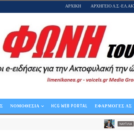
ΑΡΧΙΚΗ
ΑΡΧΗΓΕΙΟ Λ.Σ.-ΕΛ.ΑΚ
ΕΣ
ΝΟΜΟΘΕΣΙΑ
HCG WEB PORTAL
ΕΦΑΡΜΟΓΕΣ ΛΣ
Β. Κικίλια
ΝΑΥΤΙΛΙΑ