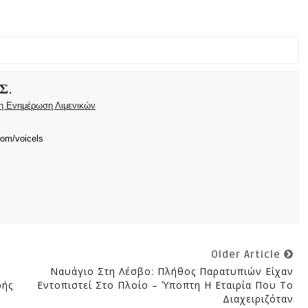
Σ.
ρη Ενημέρωση Λιμενικών
com/voicels
Older Article
Ναυάγιο Στη Λέσβο: Πλήθος Παρατυπιών Είχαν
ρής
Εντοπιστεί Στο Πλοίο – Ύποπτη Η Εταιρία Που Το
Διαχειριζόταν