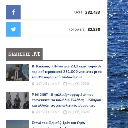
382.433
Likes
82.530
Followers
ΕΙΔΗΣΕΙΣ LIVE
Β. Κικίλιας: «Πάνω από 23,2 εκατ. ευρώ σε
περισσότερους από 281.000 νησιώτες μέσω
του Μεταφορικού Ισοδυνάμου»
ΦΩΝΗ του Λ.Σ.
Aug 06, 2026
Meridiam: Η γαλλική «σφραγίδα» που
επανεκκινεί το καλώδιο Ελλάδας – Κύπρου
και αλλάζει τις γεωπολιτικές ισορροπίες
ΦΩΝΗ του Λ.Σ.
Aug 06, 2026
Στενά του Ορμούζ: Ιράν και Ομάν