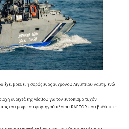
α έχει βρεθεί η σορός ενός 30χρονου Αιγύπτιου ναύτη, ενώ
εριοχή ανοιχτά της Λέσβου για τον εντοπισμό τυχόν
ματος του μοιραίου φορτηγού πλοίου RAPTOR που βυθίστηκε