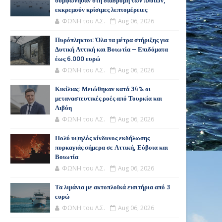
συμφώνησαν στη διαδρομή των πλοίων,
εκκρεμούν κρίσιμες λεπτομέρειες
ΦΩΝΗ του Λ.Σ.
Aug 06, 2026
Πυρόπληκτοι: Όλα τα μέτρα στήριξης για
Δυτική Αττική και Βοιωτία – Επιδόματα
έως 6.000 ευρώ
ΦΩΝΗ του Λ.Σ.
Aug 06, 2026
Κικίλιας: Μειώθηκαν κατά 34% οι
μεταναστευτικές ροές από Τουρκία και
Λιβύη
ΦΩΝΗ του Λ.Σ.
Aug 06, 2026
Πολύ υψηλός κίνδυνος εκδήλωσης
πυρκαγιάς σήμερα σε Αττική, Εύβοια και
Βοιωτία
ΦΩΝΗ του Λ.Σ.
Aug 06, 2026
Τα λιμάνια με ακτοπλοϊκά εισιτήρια από 3
ευρώ
ΦΩΝΗ του Λ.Σ.
Aug 06, 2026