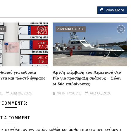
View More
ΧΕΣ
ΛΙΜΕΝΙΚΕΣ ΑΡΧΕΣ
δαπού για λαθραία
Άμεση επέμβαση του Λιμενικού στο
όντα και πλαστό έγγραφο
Ρίο για προσάραξη σκάφους – Σώοι
οι δύο επιβαίνοντες
Σ.
Aug 06, 2026
ΦΩΝΗ του Λ.Σ.
Aug 06, 2026
 COMMENTS:
T A COMMENT
ες και σχόλια αναγνωστών καθώς και άρθρα που το περιεχόμενο