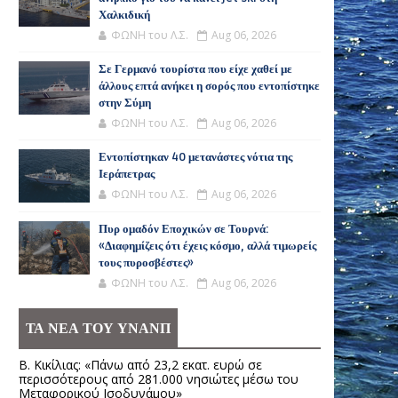
Χαλκιδική
ΦΩΝΗ του Λ.Σ.
Aug 06, 2026
Σε Γερμανό τουρίστα που είχε χαθεί με
άλλους επτά ανήκει η σορός που εντοπίστηκε
στην Σύμη
ΦΩΝΗ του Λ.Σ.
Aug 06, 2026
Εντοπίστηκαν 40 μετανάστες νότια της
Ιεράπετρας
ΦΩΝΗ του Λ.Σ.
Aug 06, 2026
Πυρ ομαδόν Εποχικών σε Τουρνά:
«Διαφημίζεις ότι έχεις κόσμο, αλλά τιμωρείς
τους πυροσβέστες»
ΦΩΝΗ του Λ.Σ.
Aug 06, 2026
ΤΑ ΝΕΑ ΤΟΥ ΥΝΑΝΠ
Β. Κικίλιας: «Πάνω από 23,2 εκατ. ευρώ σε
περισσότερους από 281.000 νησιώτες μέσω του
Μεταφορικού Ισοδυνάμου»