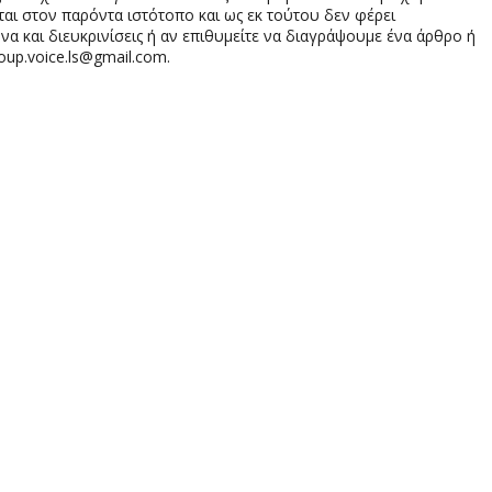
αι στον παρόντα ιστότοπο και ως εκ τούτου δεν φέρει
 και διευκρινίσεις ή αν επιθυμείτε να διαγράψουμε ένα άρθρο ή
oup.voice.ls@gmail.com.