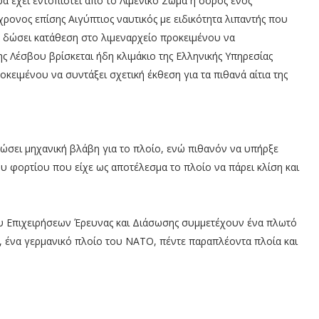
α έχει εντοπιστεί από το Λιμενικό Σώμα η σορός ενός
ρονος επίσης Αιγύπτιος ναυτικός με ειδικότητα λιπαντής που
να δώσει κατάθεση στο λιμεναρχείο προκειμένου να
ης Λέσβου βρίσκεται ήδη κλιμάκιο της Ελληνικής Υπηρεσίας
ιμένου να συντάξει σχετική έκθεση για τα πιθανά αίτια της
ηλώσει μηχανική βλάβη για το πλοίο, ενώ πιθανόν να υπήρξε
υ φορτίου που είχε ως αποτέλεσμα το πλοίο να πάρει κλίση και
ου Επιχειρήσεων Έρευνας και Διάσωσης συμμετέχουν ένα πλωτό
, ένα γερμανικό πλοίο του ΝΑΤΟ, πέντε παραπλέοντα πλοία και