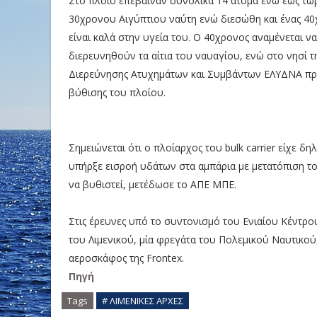
Στο πλοίο επέβαιναν συνολικά 14 άτομα ενώ έως τώρ
30χρονου Αιγύπτιου ναύτη ενώ διεσώθη και ένας 40χ
είναι καλά στην υγεία του. Ο 40χρονος αναμένεται 
διερευνηθούν τα αίτια του ναυαγίου, ενώ στο νησί τ
Διερεύνησης Ατυχημάτων και Συμβάντων ΕΛΥΔΝΑ προκε
βύθισης του πλοίου.
Σημειώνεται ότι ο πλοίαρχος του bulk carrier είχε δ
υπήρξε εισροή υδάτων στα αμπάρια με μετατόπιση το
να βυθιστεί, μετέδωσε το ΑΠΕ ΜΠΕ.
Στις έρευνες υπό το συντονισμό του Ενιαίου Κέντρ
του Λιμενικού, μία φρεγάτα του Πολεμικού Ναυτικού
αεροσκάφος της Frontex.
Πηγή
Tags
# ΛΙΜΕΝΙΚΕΣ ΑΡΧΕΣ