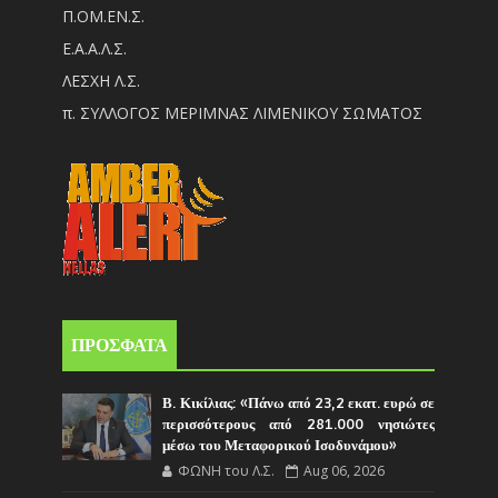
Π.ΟM.EN.Σ.
Ε.Α.Α.Λ.Σ.
ΛΕΣΧΗ Λ.Σ.
π. ΣΥΛΛΟΓΟΣ ΜΕΡΙΜΝΑΣ ΛΙΜΕΝΙΚΟΥ ΣΩΜΑΤΟΣ
ΠΡΟΣΦΑΤΑ
Β. Κικίλιας: «Πάνω από 23,2 εκατ. ευρώ σε
περισσότερους από 281.000 νησιώτες
μέσω του Μεταφορικού Ισοδυνάμου»
ΦΩΝΗ του Λ.Σ.
Aug 06, 2026