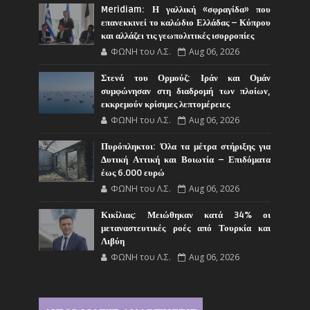
Meridiam: Η γαλλική «σφραγίδα» που
επανεκκινεί το καλώδιο Ελλάδας – Κύπρου
και αλλάζει τις γεωπολιτικές ισορροπίες
ΦΩΝΗ του Λ.Σ.
Aug 06, 2026
Στενά του Ορμούζ: Ιράν και Ομάν
συμφώνησαν στη διαδρομή των πλοίων,
εκκρεμούν κρίσιμες λεπτομέρειες
ΦΩΝΗ του Λ.Σ.
Aug 06, 2026
Πυρόπληκτοι: Όλα τα μέτρα στήριξης για
Δυτική Αττική και Βοιωτία – Επιδόματα
έως 6.000 ευρώ
ΦΩΝΗ του Λ.Σ.
Aug 06, 2026
Κικίλιας: Μειώθηκαν κατά 34% οι
μεταναστευτικές ροές από Τουρκία και
Λιβύη
ΦΩΝΗ του Λ.Σ.
Aug 06, 2026