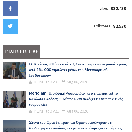
382.433
Likes
82.530
Followers
ΕΙΔΗΣΕΙΣ LIVE
Β. Κικίλιας: «Πάνω από 23,2 εκατ. ευρώ σε περισσότερους
από 281.000 νησιώτες μέσω του Μεταφορικού
Ισοδυνάμου»
ΦΩΝΗ του Λ.Σ.
Aug 06, 2026
Meridiam: Η γαλλική «σφραγίδα» που επανεκκινεί το
καλώδιο Ελλάδας – Κύπρου και αλλάζει τις γεωπολιτικές
ισορροπίες
ΦΩΝΗ του Λ.Σ.
Aug 06, 2026
Στενά του Ορμούζ: Ιράν και Ομάν συμφώνησαν στη
διαδρομή των πλοίων, εκκρεμούν κρίσιμες λεπτομέρειες