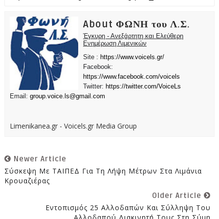
About ΦΩΝΗ του Λ.Σ.
Έγκυρη - Ανεξάρτητη και Ελεύθερη
Ενημέρωση Λιμενικών
Site :
https://www.voicels.gr/
Facebook:
https://www.facebook.com/voicels
Twitter:
https://twitter.com/VoiceLs
Email:
group.voice.ls@gmail.com
Limenikanea.gr - Voicels.gr Media Group
Newer Article
Σύσκεψη Με ΤΑΙΠΕΔ Για Τη Λήψη Μέτρων Στα Λιμάνια
Κρουαζιέρας
Older Article
Εντοπισμός 25 Αλλοδαπών Και Σύλληψη Του
Αλλοδαπού Διακινητή Τους Στη Σύμη