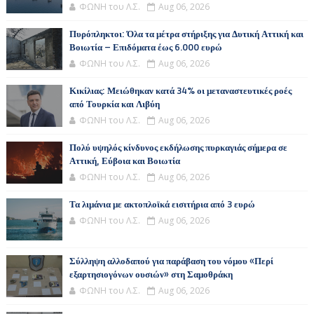
ΦΩΝΗ του Λ.Σ.
Aug 06, 2026
Πυρόπληκτοι: Όλα τα μέτρα στήριξης για Δυτική Αττική και
Βοιωτία – Επιδόματα έως 6.000 ευρώ
ΦΩΝΗ του Λ.Σ.
Aug 06, 2026
Κικίλιας: Μειώθηκαν κατά 34% οι μεταναστευτικές ροές
από Τουρκία και Λιβύη
ΦΩΝΗ του Λ.Σ.
Aug 06, 2026
Πολύ υψηλός κίνδυνος εκδήλωσης πυρκαγιάς σήμερα σε
Αττική, Εύβοια και Βοιωτία
ΦΩΝΗ του Λ.Σ.
Aug 06, 2026
Τα λιμάνια με ακτοπλοϊκά εισιτήρια από 3 ευρώ
ΦΩΝΗ του Λ.Σ.
Aug 06, 2026
Σύλληψη αλλοδαπού για παράβαση του νόμου «Περί
εξαρτησιογόνων ουσιών» στη Σαμοθράκη
ΦΩΝΗ του Λ.Σ.
Aug 06, 2026