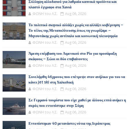
Σύλληψη αλλοδαπού για λαθραία καπνικά προϊόντα και
πλαστό έγγραφο στα Χανιά
ΦΩΝΗ του Λ.Σ.
Aug 06, 2026
Το πολιτικό σκηνικό αλλάζει χωρίς να αλλάζει κυβέρνηση –
Το τέλος της Μεταπολίτευσης όπως τη γνωρίζαμε –
Μητσοτάκης χωρίς αντίπαλο και κοινωνική πλειοψηφία
ΦΩΝΗ του Λ.Σ.
Aug 06, 2026
Άμεση επέμβαση του Λιμενικού στο Ρίο για προσάραξη
σκάφους – Σώοι οι δύο επιβαίνοντες
ΦΩΝΗ του Λ.Σ.
Aug 06, 2026
Συνελήφθη 46χρονος που επέτρεψε στον ανήλικο γιο του να
κάνει jet ski στη Χαλκιδική
ΦΩΝΗ του Λ.Σ.
Aug 06, 2026
Σε Γερμανό τουρίστα που είχε χαθεί με άλλους επτά ανήκει η
σορός που εντοπίστηκε στην Σύμη
ΦΩΝΗ του Λ.Σ.
Aug 06, 2026
Εντοπίστηκαν 40 μετανάστες νότια της Ιεράπετρας