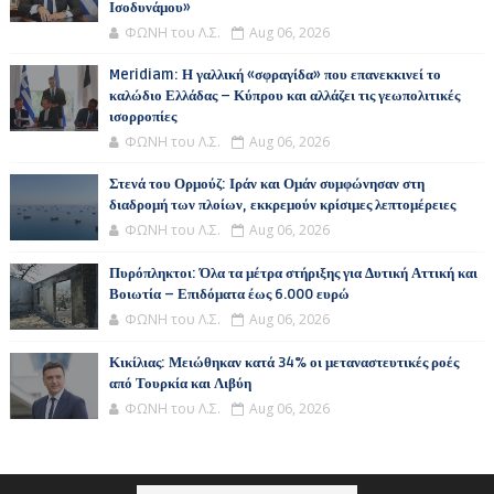
Ισοδυνάμου»
ΦΩΝΗ του Λ.Σ.
Aug 06, 2026
Meridiam: Η γαλλική «σφραγίδα» που επανεκκινεί το
καλώδιο Ελλάδας – Κύπρου και αλλάζει τις γεωπολιτικές
ισορροπίες
ΦΩΝΗ του Λ.Σ.
Aug 06, 2026
Στενά του Ορμούζ: Ιράν και Ομάν συμφώνησαν στη
διαδρομή των πλοίων, εκκρεμούν κρίσιμες λεπτομέρειες
ΦΩΝΗ του Λ.Σ.
Aug 06, 2026
Πυρόπληκτοι: Όλα τα μέτρα στήριξης για Δυτική Αττική και
Βοιωτία – Επιδόματα έως 6.000 ευρώ
ΦΩΝΗ του Λ.Σ.
Aug 06, 2026
Κικίλιας: Μειώθηκαν κατά 34% οι μεταναστευτικές ροές
από Τουρκία και Λιβύη
ΦΩΝΗ του Λ.Σ.
Aug 06, 2026