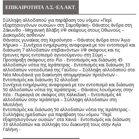
ΕΠΙΚΑΙΡΟΤΗΤΑ Λ.Σ.-ΕΛ.ΑΚΤ.
Σύλληψη αλλοδαπού για παράβαση του νόμου «Περί
εξαρτησιογόνων ουσιών» στη Σαμοθράκη– Θάνατος άνδρα στη
Ζάκυνθο –Μηχανική Βλάβη Ι/Φ σκάφους στους Οθωνούς –
Διακομιδές ασθενών
Θάνατος γυναίκας στη Χερσόνησο – Θάνατος άνδρα στον Άγιο
Κήρυκο – Συνέχεια ενημέρωσης αναφορικά με τον εντοπισμό και
διάσωση 7 αλλοδαπών επιβαινόντων Ι/Φ σκάφους και τις
έρευνες προς εντοπισμό αγνοούμενου στη Σύμη –
Προσάραξη σκάφους στο Ρίο - Εντοπισμός και διάσωση 45
αλλοδαπών νότια της Ιεράπετρας - Εντοπισμός και διάσωση 33
αλλοδαπών νοτιοδυτικά της Γαύδου – Σύλληψη αλλοδαπού στα
Νέα Μουδανιά για διακίνηση απομιμητικών προϊόντων -
Εντοπισμός και διάσωση 32 αλλοδαπ
Συνέχεια ενημέρωσης αναφορικά με τον εντοπισμό και διάσωση
50 αλλοδαπών νότια της Ιεράπετρας – Θάνατος λουόμενης στην
Ιτέα - Πυρκαγιά σε σκάφος στη Χαλκιδική – Εντοπισμός 44
αλλοδαπών στην Ιεράπετρα – Σύλληψη αλλοδαπών στη
Μυτιλήνη
Εντοπισμός και διάσωση 50 αλλοδαπών νότια της Ιεράπετρας -
Συλλήψεις ημεδαπών για παράβαση του νόμου "Περί
εξαρτησιογόνων ουσιών" στα Χανιά - Εντοπισμός και διάσωση
33 αλλοδαπών και σύλληψη του διακινητή τους στην Αγία
Γαλήνη -