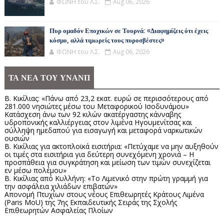
ΦΩΝΗ του Λ.Σ.
Aug 06, 2026
Πυρ ομαδόν Εποχικών σε Τουρνά: «Διαφημίζεις ότι έχεις
κόσμο, αλλά τιμωρείς τους πυροσβέστες»
ΦΩΝΗ του Λ.Σ.
Aug 06, 2026
ΤΑ ΝΕΑ ΤΟΥ ΥΝΑΝΠ
Β. Κικίλιας: «Πάνω από 23,2 εκατ. ευρώ σε περισσότερους από
281.000 νησιώτες μέσω του Μεταφορικού Ισοδυνάμου»
Κατάσχεση άνω των 92 κιλών ακατέργαστης κάνναβης
υδροπονικής καλλιέργειας στον λιμένα Ηγουμενίτσας και
σύλληψη ημεδαπού για εισαγωγή και μεταφορά ναρκωτικών
ουσιών
Β. Κικίλιας για ακτοπλοϊκά εισιτήρια: «Πετύχαμε να μην αυξηθούν
οι τιμές στα εισιτήρια για δεύτερη συνεχόμενη χρονιά – Η
προσπάθεια για συγκράτηση και μείωση των τιμών συνεχίζεται
εν μέσω πολέμου»
Β. Κικίλιας από Κυλλήνη: «Το Λιμενικό στην πρώτη γραμμή για
την ασφάλεια χιλιάδων επιβατών»
Απονομή Πτυχίων στους νέους Επιθεωρητές Κράτους Λιμένα
(Paris MoU) της 7ης Εκπαιδευτικής Σειράς της Σχολής
Επιθεωρητών Ασφαλείας Πλοίων