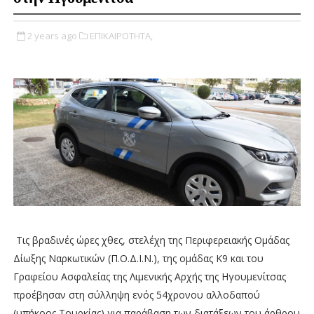
2 years ago
ΕΠΙΚΑΙΡΟΤΗΤΑ,
Τις βραδινές ώρες χθες, στελέχη της Περιφερειακής Ομάδας
Δίωξης Ναρκωτικών (Π.Ο.Δ.Ι.Ν.), της ομάδας Κ9 και του
Γραφείου Ασφαλείας της Λιμενικής Αρχής της Ηγουμενίτσας
προέβησαν στη σύλληψη ενός 54χρονου αλλοδαπού
(υπήκοος Τουρκίας) για παράβαση των διατάξεων του άρθρου