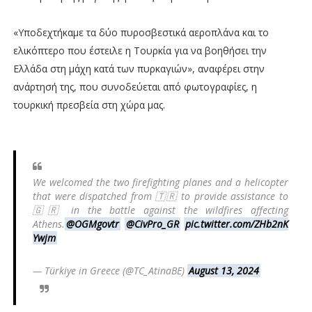
«Υποδεχτήκαμε τα δύο πυροσβεστικά αεροπλάνα και το
ελικόπτερο που έστειλε η Τουρκία για να βοηθήσει την
Ελλάδα στη μάχη κατά των πυρκαγιών», αναφέρει στην
ανάρτησή της, που συνοδεύεται από φωτογραφίες, η
τουρκική πρεσβεία στη χώρα μας.
We welcomed the two firefighting planes and a helicopter
that were dispatched from 🇹🇷 to provide assistance to
🇬🇷 in the battle against the wildfires affecting
Athens.
@OGMgovtr
@CivPro_GR
pic.twitter.com/ZHb2nK
Ywjm
— Türkiye in Greece (@TC_AtinaBE)
August 13, 2024