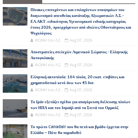
Πίνακες επιτυχόντων και επιλαχόντων υποψηφίων του
διαγωνισμού απευθείας κατάταξης Αξιωματικών Λ.Σ.-
ΕΛ.ΑΚΤ. ειδικότητας Υγειονομικού ειδικής κατηγορίας
έτους 2026, προερχόμενων από ιδιώτες Οδοντιάτρους και
Ψυχολόγους
ΦΩΝΗ του Λ.Σ.
Aug 07, 2026
Αποστρατείες στελεχών Λιμενικού Σώματος - Ελληνικής
Ακτοφυλακής
ΦΩΝΗ του Λ.Σ.
Aug 07, 2026
Ελληνική ακτοπλοΐα: 164 πλοία, 20 εκατ. επιβάτες και
χρηματοδοτικό κενό άνω των €5 δισ.
ΦΩΝΗ του Λ.Σ.
Aug 07, 2026
Το Ιράν εξετάζει σχέδιο για απαγόρευση διέλευσης πλοίων
των ΗΠΑ και του Ισραήλ από τα Στενά του Ορμούζ
ΦΩΝΗ του Λ.Σ.
Aug 07, 2026
Το πρώτο Canadair που θα πετά και βράδυ έρχεται στην
Ελλάδα – Πότε θα παραδοθεί