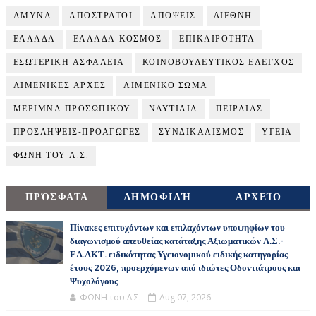
ΑΜΥΝΑ
ΑΠΟΣΤΡΑΤΟΙ
ΑΠΟΨΕΙΣ
ΔΙΕΘΝΗ
ΕΛΛΑΔΑ
ΕΛΛΑΔΑ-ΚΟΣΜΟΣ
ΕΠΙΚΑΙΡΟΤΗΤΑ
ΕΣΩΤΕΡΙΚΗ ΑΣΦΑΛΕΙΑ
ΚΟΙΝΟΒΟΥΛΕΥΤΙΚΟΣ ΕΛΕΓΧΟΣ
ΛΙΜΕΝΙΚΕΣ ΑΡΧΕΣ
ΛΙΜΕΝΙΚΟ ΣΩΜΑ
ΜΕΡΙΜΝΑ ΠΡΟΣΩΠΙΚΟΥ
ΝΑΥΤΙΛΙΑ
ΠΕΙΡΑΙΑΣ
ΠΡΟΣΛΗΨΕΙΣ-ΠΡΟΑΓΩΓΕΣ
ΣΥΝΔΙΚΑΛΙΣΜΟΣ
ΥΓΕΙΑ
ΦΩΝΗ ΤΟΥ Λ.Σ.
ΠΡΌΣΦΑΤΑ
ΔΗΜΟΦΙΛΉ
ΑΡΧΕΊΟ
Πίνακες επιτυχόντων και επιλαχόντων υποψηφίων του
διαγωνισμού απευθείας κατάταξης Αξιωματικών Λ.Σ.-
ΕΛ.ΑΚΤ. ειδικότητας Υγειονομικού ειδικής κατηγορίας
έτους 2026, προερχόμενων από ιδιώτες Οδοντιάτρους και
Ψυχολόγους
ΦΩΝΗ του Λ.Σ.
Aug 07, 2026