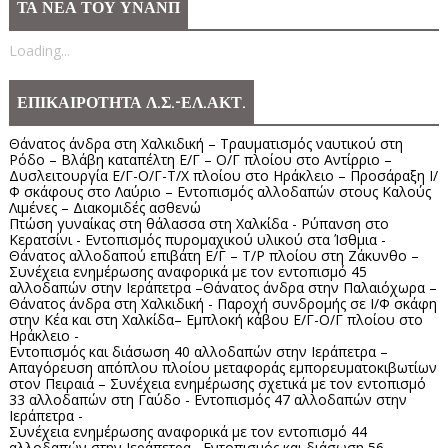
ΤΑ ΝΕΑ ΤΟΥ ΥΝΑΝΠ
Loading...
ΕΠΙΚΑΙΡΟΤΗΤΑ Λ.Σ.-ΕΛ.ΑΚΤ.
Θάνατος άνδρα στη Χαλκιδική – Τραυματισμός ναυτικού στη
Ρόδο – Βλάβη καταπέλτη Ε/Γ – Ο/Γ πλοίου στο Αντίρριο –
Δυσλειτουργία Ε/Γ-Ο/Γ-Τ/Χ πλοίου στο Ηράκλειο – Προσάραξη Ι/
Φ σκάφους στο Λαύριο – Εντοπισμός αλλοδαπών στους Καλούς
Λιμένες – Διακομιδές ασθενώ
Πτώση γυναίκας στη θάλασσα στη Χαλκίδα - Ρύπανση στο
Κερατσίνι - Εντοπισμός πυρομαχικού υλικού στα Ίσθμια -
Θάνατος αλλοδαπού επιβάτη Ε/Γ – Τ/Ρ πλοίου στη Ζάκυνθο –
Συνέχεια ενημέρωσης αναφορικά με τον εντοπισμό 45
αλλοδαπών στην Ιεράπετρα –Θάνατος άνδρα στην Παλαιόχωρα –
Θάνατος άνδρα στη Χαλκιδική - Παροχή συνδρομής σε Ι/Φ σκάφη
στην Κέα και στη Χαλκίδα– Εμπλοκή κάβου Ε/Γ-Ο/Γ πλοίου στο
Ηράκλειο -
Εντοπισμός και διάσωση 40 αλλοδαπών στην Ιεράπετρα –
Απαγόρευση απόπλου πλοίου μεταφοράς εμπορευματοκιβωτίων
στον Πειραιά – Συνέχεια ενημέρωσης σχετικά με τον εντοπισμό
33 αλλοδαπών στη Γαύδο - Εντοπισμός 47 αλλοδαπών στην
Ιεράπετρα -
Συνέχεια ενημέρωσης αναφορικά με τον εντοπισμό 44
αλλοδαπών στην Ιεράπετρα– Εντοπισμός και διάσωση 56