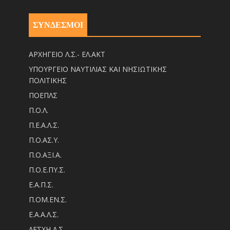
ΣΥΝΔΕΣΜΟΙ
ΑΡΧΗΓΕΙΟ Λ.Σ.- ΕΛ.ΑΚΤ
ΥΠΟΥΡΓΕΙΟ ΝΑΥΤΙΛΙΑΣ ΚΑΙ ΝΗΣΙΩΤΙΚΗΣ
ΠΟΛΙΤΙΚΗΣ
ΠΟΕΠΛΣ
Π.Ο.Λ.
Π.Ε.Α.Λ.Σ.
Π.Ο.ΑΣ.Υ.
Π.Ο.ΑΞΙ.Α.
Π.Ο.Ε.ΠΥ.Σ.
Ε.Α.Π.Σ.
Π.ΟM.EN.Σ.
Ε.Α.Α.Λ.Σ.
ΛΕΣΧΗ Λ.Σ.