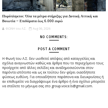
Πυρόπληκτοι: Όλα τα μέτρα στήριξης για Δυτική Αττική και
Βοιωτία – Επιδόματα έως 6.000 ευρώ
ΦΩΝΗ του Λ.Σ.
Aug 06, 2026
NO COMMENTS:
POST A COMMENT
Η Φωνή του Λ.Σ. δεν υιοθετεί απόψεις από καταγγελίες και
σχόλια αναγνωστών καθώς και άρθρα που το περιεχόμενο τους
προέρχετε από άλλες σελίδες και αναδημοσιεύονται στον
παρόντα ιστότοπο και ως εκ τούτου δεν φέρει οιασδήποτε
φύσεως ευθύνη. Για οποιαδήποτε παράπονα και διευκρινίσεις ή
αν επιθυμείτε να διαγράψουμε ένα άρθρο ή ένα σχόλιο μπορείτε
να στείλετε το μήνυμα σας στο group.voice.ls@gmail.com.