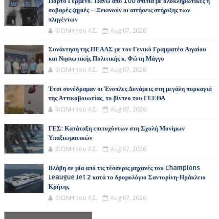
Πόρτο Γερμενό: Πάνω από 100 σπίτια με ολοκληρωτικές ή
σοβαρές ζημιές – Ξεκινούν οι αιτήσεις στήριξης των
πληγέντων
ΦΩΝΗ του Λ.Σ.
Aug 07, 2026
Συνάντηση της ΠΕΑΛΣ με τον Γενικό Γραμματέα Αιγαίου
και Νησιωτικής Πολιτικής κ. Φώτη Μάγγο
ΦΩΝΗ του Λ.Σ.
Aug 07, 2026
Έτσι συνέδραμαν οι Ένοπλες Δυνάμεις στη μεγάλη πυρκαγιά
της Αττικοβοιωτίας, το βίντεο του ΓΕΕΘΑ
ΦΩΝΗ του Λ.Σ.
Aug 07, 2026
ΓΕΣ: Κατάταξη επιτυχόντων στη Σχολή Μονίμων
Υπαξιωματικών
ΦΩΝΗ του Λ.Σ.
Aug 07, 2026
Βλάβη σε μία από τις τέσσερις μηχανές του Champions
Leaugue Jet 2 κατά το δρομολόγιο Σαντορίνη-Ηράκλειο
Κρήτης
ΦΩΝΗ του Λ.Σ.
Aug 07, 2026