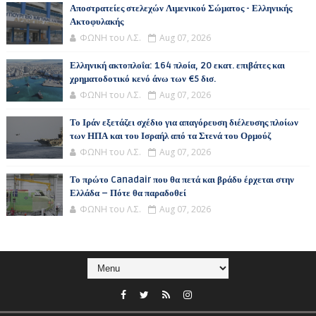
Αποστρατείες στελεχών Λιμενικού Σώματος - Ελληνικής
Ακτοφυλακής
ΦΩΝΗ του Λ.Σ.
Aug 07, 2026
Ελληνική ακτοπλοΐα: 164 πλοία, 20 εκατ. επιβάτες και
χρηματοδοτικό κενό άνω των €5 δισ.
ΦΩΝΗ του Λ.Σ.
Aug 07, 2026
Το Ιράν εξετάζει σχέδιο για απαγόρευση διέλευσης πλοίων
των ΗΠΑ και του Ισραήλ από τα Στενά του Ορμούζ
ΦΩΝΗ του Λ.Σ.
Aug 07, 2026
Το πρώτο Canadair που θα πετά και βράδυ έρχεται στην
Ελλάδα – Πότε θα παραδοθεί
ΦΩΝΗ του Λ.Σ.
Aug 07, 2026