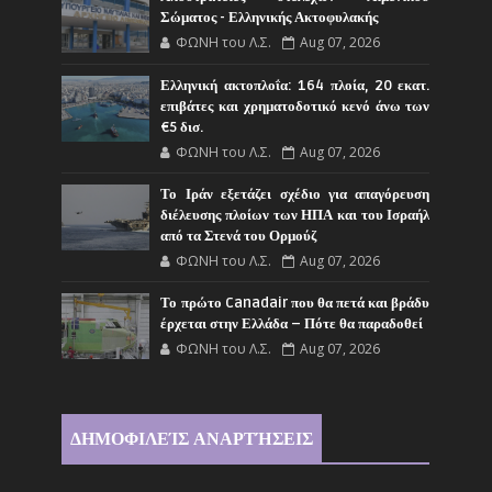
Σώματος - Ελληνικής Ακτοφυλακής
ΦΩΝΗ του Λ.Σ.
Aug 07, 2026
Ελληνική ακτοπλοΐα: 164 πλοία, 20 εκατ.
επιβάτες και χρηματοδοτικό κενό άνω των
€5 δισ.
ΦΩΝΗ του Λ.Σ.
Aug 07, 2026
Το Ιράν εξετάζει σχέδιο για απαγόρευση
διέλευσης πλοίων των ΗΠΑ και του Ισραήλ
από τα Στενά του Ορμούζ
ΦΩΝΗ του Λ.Σ.
Aug 07, 2026
Το πρώτο Canadair που θα πετά και βράδυ
έρχεται στην Ελλάδα – Πότε θα παραδοθεί
ΦΩΝΗ του Λ.Σ.
Aug 07, 2026
ΔΗΜΟΦΙΛΕΊΣ ΑΝΑΡΤΉΣΕΙΣ