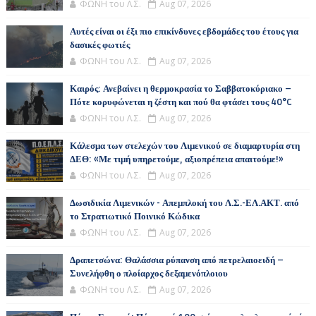
ΦΩΝΗ του Λ.Σ.
Aug 07, 2026
Αυτές είναι οι έξι πιο επικίνδυνες εβδομάδες του έτους για
δασικές φωτιές
ΦΩΝΗ του Λ.Σ.
Aug 07, 2026
Καιρός: Ανεβαίνει η θερμοκρασία το Σαββατοκύριακο –
Πότε κορυφώνεται η ζέστη και πού θα φτάσει τους 40°C
ΦΩΝΗ του Λ.Σ.
Aug 07, 2026
Κάλεσμα των στελεχών του Λιμενικού σε διαμαρτυρία στη
ΔΕΘ: «Με τιμή υπηρετούμε, αξιοπρέπεια απαιτούμε!»
ΦΩΝΗ του Λ.Σ.
Aug 07, 2026
Δωσιδικία Λιμενικών - Απεμπλοκή του Λ.Σ.-ΕΛ.ΑΚΤ. από
το Στρατιωτικό Ποινικό Κώδικα
ΦΩΝΗ του Λ.Σ.
Aug 07, 2026
Δραπετσώνα: Θαλάσσια ρύπανση από πετρελαιοειδή –
Συνελήφθη ο πλοίαρχος δεξαμενόπλοιου
ΦΩΝΗ του Λ.Σ.
Aug 07, 2026