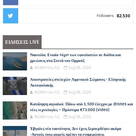
82.530
Followers
ΕΙΔΗΣΕΙΣ LIVE
Ναυτιλία: Ενιαίο «όχι» των εφοπλιστών σε διόδια και
χρεώσεις στα Στενά του Ορμούζ
ΦΩΝΗ του Λ.Σ.
Aug 08, 2026
Αποστρατείες στελεχών Λιμενικού Σώματος - Ελληνικής
Ακτοφυλακής
ΦΩΝΗ του Λ.Σ.
Aug 08, 2026
Κατάληψη αιγιαλού: Πάνω από 1.500 έλεγχοι με drones και
νέες τεχνολογίες – Πρόστιμα €73.000 (video)
ΦΩΝΗ του Λ.Σ.
Aug 08, 2026
Έβγαλες νέα ταυτότητα; Δεν έχεις ξεμπερδέψει ακόμα
-Αυτούς τους φορείς πρέπει να ενημερώσεις