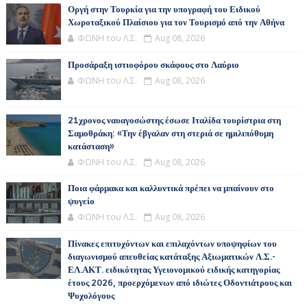
Οργή στην Τουρκία για την υπογραφή του Ειδικού
Χωροταξικού Πλαίσιου για τον Τουρισμό από την Αθήνα
ΦΩΝΗ του Λ.Σ.
Aug 08, 2026
Προσάραξη ιστιοφόρου σκάφους στο Λαύριο
ΦΩΝΗ του Λ.Σ.
Aug 08, 2026
21χρονος ναυαγοσώστης έσωσε Ιταλίδα τουρίστρια στη
Σαμοθράκη: «Την έβγαλαν στη στεριά σε ημιλιπόθυμη
κατάσταση»
ΦΩΝΗ του Λ.Σ.
Aug 08, 2026
Ποια φάρμακα και καλλυντικά πρέπει να μπαίνουν στο
ψυγείο
ΦΩΝΗ του Λ.Σ.
Aug 08, 2026
Πίνακες επιτυχόντων και επιλαχόντων υποψηφίων του
διαγωνισμού απευθείας κατάταξης Αξιωματικών Λ.Σ.-
ΕΛ.ΑΚΤ. ειδικότητας Υγειονομικού ειδικής κατηγορίας
έτους 2026, προερχόμενων από ιδιώτες Οδοντιάτρους και
Ψυχολόγους