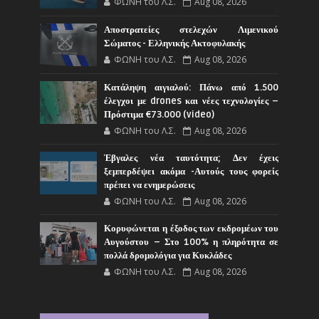
ΦΩΝΗ του Λ.Σ.
Aug 08, 2026
Αποστρατείες στελεχών Λιμενικού
Σώματος - Ελληνικής Ακτοφυλακής
ΦΩΝΗ του Λ.Σ.
Aug 08, 2026
Κατάληψη αιγιαλού: Πάνω από 1.500
έλεγχοι με drones και νέες τεχνολογίες –
Πρόστιμα €73.000 (video)
ΦΩΝΗ του Λ.Σ.
Aug 08, 2026
Έβγαλες νέα ταυτότητα; Δεν έχεις
ξεμπερδέψει ακόμα -Αυτούς τους φορείς
πρέπει να ενημερώσεις
ΦΩΝΗ του Λ.Σ.
Aug 08, 2026
Κορυφώνεται η έξοδος των εκδρομέων του
Αυγούστου – Στο 100% η πληρότητα σε
πολλά δρομολόγια για Κυκλάδες
ΦΩΝΗ του Λ.Σ.
Aug 08, 2026