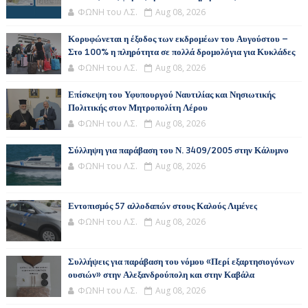
ΦΩΝΗ του Λ.Σ.
Aug 08, 2026
Κορυφώνεται η έξοδος των εκδρομέων του Αυγούστου –
Στο 100% η πληρότητα σε πολλά δρομολόγια για Κυκλάδες
ΦΩΝΗ του Λ.Σ.
Aug 08, 2026
Επίσκεψη του Υφυπουργού Ναυτιλίας και Νησιωτικής
Πολιτικής στον Μητροπολίτη Λέρου
ΦΩΝΗ του Λ.Σ.
Aug 08, 2026
Σύλληψη για παράβαση του Ν. 3409/2005 στην Κάλυμνο
ΦΩΝΗ του Λ.Σ.
Aug 08, 2026
Εντοπισμός 57 αλλοδαπών στους Καλούς Λιμένες
ΦΩΝΗ του Λ.Σ.
Aug 08, 2026
Συλλήψεις για παράβαση του νόμου «Περί εξαρτησιογόνων
ουσιών» στην Αλεξανδρούπολη και στην Καβάλα
ΦΩΝΗ του Λ.Σ.
Aug 08, 2026