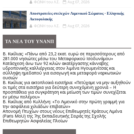
ΦΩΝΗ του Λ.Σ.
Aug 07, 2026
Αποστρατείες στελεχών Λιμενικού Σώματος - Ελληνικής
Ακτοφυλακής
ΦΩΝΗ του Λ.Σ.
Aug 07, 2026
ΤΑ ΝΕΑ ΤΟΥ ΥΝΑΝΠ
Β. Κικίλιας: «Πάνω από 23,2 εκατ. ευρώ σε περισσότερους από
281.000 νησιώτες μέσω του Μεταφορικού Ισοδυνάμου»
Κατάσχεση άνω των 92 κιλών ακατέργαστης κάνναβης
υδροπονικής καλλιέργειας στον λιμένα Ηγουμενίτσας και
σύλληψη ημεδαπού για εισαγωγή και μεταφορά ναρκωτικών
ουσιών
Β. Κικίλιας για ακτοπλοϊκά εισιτήρια: «Πετύχαμε να μην αυξηθούν
οι τιμές στα εισιτήρια για δεύτερη συνεχόμενη χρονιά – Η
προσπάθεια για συγκράτηση και μείωση των τιμών συνεχίζεται
εν μέσω πολέμου»
Β. Κικίλιας από Κυλλήνη: «Το Λιμενικό στην πρώτη γραμμή για
την ασφάλεια χιλιάδων επιβατών»
Απονομή Πτυχίων στους νέους Επιθεωρητές Κράτους Λιμένα
(Paris MoU) της 7ης Εκπαιδευτικής Σειράς της Σχολής
Επιθεωρητών Ασφαλείας Πλοίων