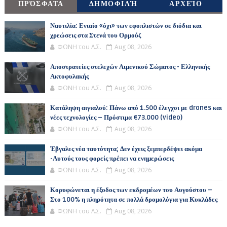
ΠΡΌΣΦΑΤΑ
ΔΗΜΟΦΙΛΉ
ΑΡΧΕΊΟ
Ναυτιλία: Ενιαίο «όχι» των εφοπλιστών σε διόδια και
χρεώσεις στα Στενά του Ορμούζ
ΦΩΝΗ του Λ.Σ.
Aug 08, 2026
Αποστρατείες στελεχών Λιμενικού Σώματος - Ελληνικής
Ακτοφυλακής
ΦΩΝΗ του Λ.Σ.
Aug 08, 2026
Κατάληψη αιγιαλού: Πάνω από 1.500 έλεγχοι με drones και
νέες τεχνολογίες – Πρόστιμα €73.000 (video)
ΦΩΝΗ του Λ.Σ.
Aug 08, 2026
Έβγαλες νέα ταυτότητα; Δεν έχεις ξεμπερδέψει ακόμα
-Αυτούς τους φορείς πρέπει να ενημερώσεις
ΦΩΝΗ του Λ.Σ.
Aug 08, 2026
Κορυφώνεται η έξοδος των εκδρομέων του Αυγούστου –
Στο 100% η πληρότητα σε πολλά δρομολόγια για Κυκλάδες
ΦΩΝΗ του Λ.Σ.
Aug 08, 2026