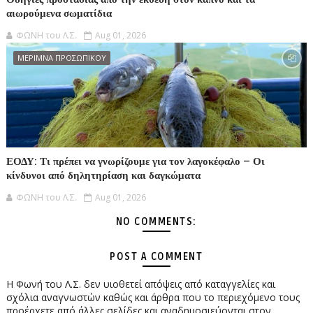
αιωρούμενα σωματίδια
ΦΩΝΗ του Λ.Σ.
Aug 01, 2026
ΜΕΡΙΜΝΑ ΠΡΟΣΩΠΙΚΟΥ
ΕΟΔΥ: Τι πρέπει να γνωρίζουμε για τον λαγοκέφαλο – Οι
κίνδυνοι από δηλητηρίαση και δαγκώματα
ΦΩΝΗ του Λ.Σ.
Aug 01, 2026
NO COMMENTS:
POST A COMMENT
Η Φωνή του Λ.Σ. δεν υιοθετεί απόψεις από καταγγελίες και
σχόλια αναγνωστών καθώς και άρθρα που το περιεχόμενο τους
προέρχετε από άλλες σελίδες και αναδημοσιεύονται στον