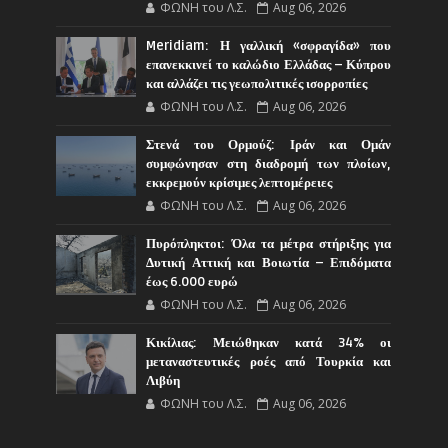
ΦΩΝΗ του Λ.Σ.
Aug 06, 2026
Meridiam: Η γαλλική «σφραγίδα» που
επανεκκινεί το καλώδιο Ελλάδας – Κύπρου
και αλλάζει τις γεωπολιτικές ισορροπίες
ΦΩΝΗ του Λ.Σ.
Aug 06, 2026
Στενά του Ορμούζ: Ιράν και Ομάν
συμφώνησαν στη διαδρομή των πλοίων,
εκκρεμούν κρίσιμες λεπτομέρειες
ΦΩΝΗ του Λ.Σ.
Aug 06, 2026
Πυρόπληκτοι: Όλα τα μέτρα στήριξης για
Δυτική Αττική και Βοιωτία – Επιδόματα
έως 6.000 ευρώ
ΦΩΝΗ του Λ.Σ.
Aug 06, 2026
Κικίλιας: Μειώθηκαν κατά 34% οι
μεταναστευτικές ροές από Τουρκία και
Λιβύη
ΦΩΝΗ του Λ.Σ.
Aug 06, 2026