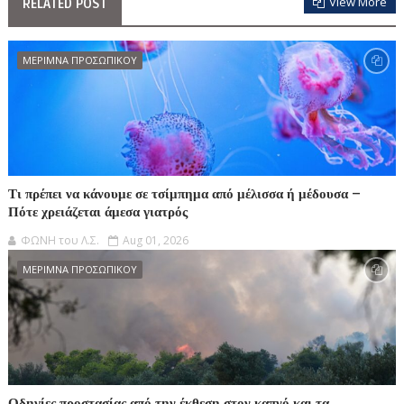
View More
RELATED POST
ΜΕΡΙΜΝΑ ΠΡΟΣΩΠΙΚΟΥ
Τι πρέπει να κάνουμε σε τσίμπημα από μέλισσα ή μέδουσα –
Πότε χρειάζεται άμεσα γιατρός
ΦΩΝΗ του Λ.Σ.
Aug 01, 2026
ΜΕΡΙΜΝΑ ΠΡΟΣΩΠΙΚΟΥ
Οδηγίες προστασίας από την έκθεση στον καπνό και τα