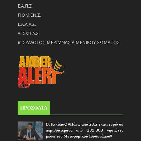
Ε.Α.Π.Σ.
Π.ΟM.EN.Σ.
Ε.Α.Α.Λ.Σ.
ΛΕΣΧΗ Λ.Σ.
π. ΣΥΛΛΟΓΟΣ ΜΕΡΙΜΝΑΣ ΛΙΜΕΝΙΚΟΥ ΣΩΜΑΤΟΣ
ΠΡΟΣΦΑΤΑ
Β. Κικίλιας: «Πάνω από 23,2 εκατ. ευρώ σε
περισσότερους από 281.000 νησιώτες
μέσω του Μεταφορικού Ισοδυνάμου»