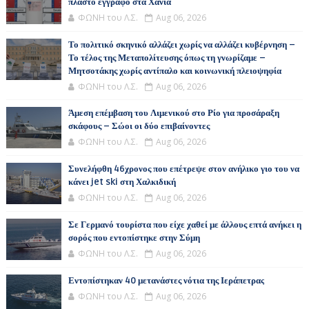
πλαστό έγγραφο στα Χανιά
ΦΩΝΗ του Λ.Σ.
Aug 06, 2026
Το πολιτικό σκηνικό αλλάζει χωρίς να αλλάζει κυβέρνηση –
Το τέλος της Μεταπολίτευσης όπως τη γνωρίζαμε –
Μητσοτάκης χωρίς αντίπαλο και κοινωνική πλειοψηφία
ΦΩΝΗ του Λ.Σ.
Aug 06, 2026
Άμεση επέμβαση του Λιμενικού στο Ρίο για προσάραξη
σκάφους – Σώοι οι δύο επιβαίνοντες
ΦΩΝΗ του Λ.Σ.
Aug 06, 2026
Συνελήφθη 46χρονος που επέτρεψε στον ανήλικο γιο του να
κάνει jet ski στη Χαλκιδική
ΦΩΝΗ του Λ.Σ.
Aug 06, 2026
Σε Γερμανό τουρίστα που είχε χαθεί με άλλους επτά ανήκει η
σορός που εντοπίστηκε στην Σύμη
ΦΩΝΗ του Λ.Σ.
Aug 06, 2026
Εντοπίστηκαν 40 μετανάστες νότια της Ιεράπετρας
ΦΩΝΗ του Λ.Σ.
Aug 06, 2026