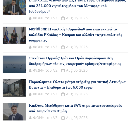
Β. Κικίλιας: «Πάνω από 23,2 εκατ. ευρώ σε περισσότερους
από 281.000 νησιώτες μέσω του Μεταφορικού
Ισοδυνάμου»
ΦΩΝΗ του Λ.Σ.
Aug 06, 2026
Meridiam: Η γαλλική «σφραγίδα» που επανεκκινεί το
καλώδιο Ελλάδας – Κύπρου και αλλάζει τις γεωπολιτικές
ισορροπίες
ΦΩΝΗ του Λ.Σ.
Aug 06, 2026
Στενά του Ορμούζ: Ιράν και Ομάν συμφώνησαν στη
διαδρομή των πλοίων, εκκρεμούν κρίσιμες λεπτομέρειες
ΦΩΝΗ του Λ.Σ.
Aug 06, 2026
Πυρόπληκτοι: Όλα τα μέτρα στήριξης για Δυτική Αττική και
Βοιωτία – Επιδόματα έως 6.000 ευρώ
ΦΩΝΗ του Λ.Σ.
Aug 06, 2026
Κικίλιας: Μειώθηκαν κατά 34% οι μεταναστευτικές ροές
από Τουρκία και Λιβύη
ΦΩΝΗ του Λ.Σ.
Aug 06, 2026