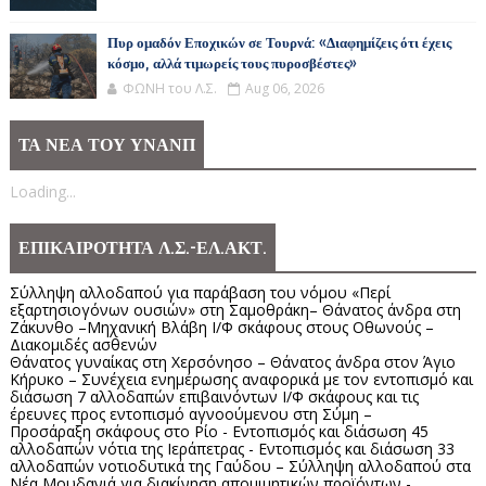
Πυρ ομαδόν Εποχικών σε Τουρνά: «Διαφημίζεις ότι έχεις
κόσμο, αλλά τιμωρείς τους πυροσβέστες»
ΦΩΝΗ του Λ.Σ.
Aug 06, 2026
ΤΑ ΝΕΑ ΤΟΥ ΥΝΑΝΠ
Loading...
ΕΠΙΚΑΙΡΟΤΗΤΑ Λ.Σ.-ΕΛ.ΑΚΤ.
Σύλληψη αλλοδαπού για παράβαση του νόμου «Περί
εξαρτησιογόνων ουσιών» στη Σαμοθράκη– Θάνατος άνδρα στη
Ζάκυνθο –Μηχανική Βλάβη Ι/Φ σκάφους στους Οθωνούς –
Διακομιδές ασθενών
Θάνατος γυναίκας στη Χερσόνησο – Θάνατος άνδρα στον Άγιο
Κήρυκο – Συνέχεια ενημέρωσης αναφορικά με τον εντοπισμό και
διάσωση 7 αλλοδαπών επιβαινόντων Ι/Φ σκάφους και τις
έρευνες προς εντοπισμό αγνοούμενου στη Σύμη –
Προσάραξη σκάφους στο Ρίο - Εντοπισμός και διάσωση 45
αλλοδαπών νότια της Ιεράπετρας - Εντοπισμός και διάσωση 33
αλλοδαπών νοτιοδυτικά της Γαύδου – Σύλληψη αλλοδαπού στα
Νέα Μουδανιά για διακίνηση απομιμητικών προϊόντων -