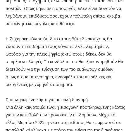
περιουσία, τα οχήματα, αλλά και οι τραπεζικές καταθέσεις των
πολιτών. Όπως δήλωσε η υπουργός, «Δεν είναι δυνατόν να
λαμβάνουν επιδόματα όσοι έχουν πολυτελή σπίτια, ακριβά
αυτοκίνητα και μεγάλες καταθέσεις».
Η Ζαχαράκη τόνισε ότι δύο στους δέκα δικαιούχους θα
χάσουν τα επιδόματά τους λόγω των νέων κριτηρίων,
ωστόσο για την πλειοψηφία (οκτώ στους δέκα), δεν θα
υπάρξουν αλλαγές. Τα κονδύλια που θα εξοικονομηθούν θα
διατεθούν για την ενίσχυση των πιο ευάλωτων ομάδων,
όπως άτομα με αναπηρία, ανασφάλιστοι υπερήλικες και
οικογένειες με χαμηλά εισοδήματα.
Προπληρωμένη κάρτα για ασφαλή διανομή
Μια άλλη καινοτομία είναι η εισαγωγή προπληρωμένης κάρτας
για την καταβολή των προνοιακών επιδομάτων. Μέχρι το
τέλος Μαρτίου 2025, η νέα αυτή μέθοδος θα εφαρμοστεί σε
πανελλαδική κλίμακα, με στόχο την ενίσχυση της διαφάνειας