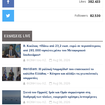
382.433
Likes
82.530
Followers
ΕΙΔΗΣΕΙΣ LIVE
Β. Κικίλιας: «Πάνω από 23,2 εκατ. ευρώ σε περισσότερους
από 281.000 νησιώτες μέσω του Μεταφορικού
Ισοδυνάμου»
ΦΩΝΗ του Λ.Σ.
Aug 06, 2026
Meridiam: Η γαλλική «σφραγίδα» που επανεκκινεί το
καλώδιο Ελλάδας – Κύπρου και αλλάζει τις γεωπολιτικές
ισορροπίες
ΦΩΝΗ του Λ.Σ.
Aug 06, 2026
Στενά του Ορμούζ: Ιράν και Ομάν συμφώνησαν στη
διαδρομή των πλοίων, εκκρεμούν κρίσιμες λεπτομέρειες
ΦΩΝΗ του Λ.Σ.
Aug 06, 2026