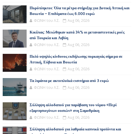
Πυρόπληκτοι: Όλα τα μέτρα στήριξης για Δυτική Αττική και
Βοιωτία – Επιδόματα έως 6.000 ευρώ
ΦΩΝΗ του Λ.Σ.
Aug 06, 2026
Κικίλιας: Μειώθηκαν κατά 34% οι μεταναστευτικές ροές
από Τουρκία και Λιβύη
ΦΩΝΗ του Λ.Σ.
Aug 06, 2026
Πολύ υψηλός κίνδυνος εκδήλωσης πυρκαγιάς σήμερα σε
Αττική, Εύβοια και Βοιωτία
ΦΩΝΗ του Λ.Σ.
Aug 06, 2026
Τα λιμάνια με ακτοπλοϊκά εισιτήρια από 3 ευρώ
ΦΩΝΗ του Λ.Σ.
Aug 06, 2026
Σύλληψη αλλοδαπού για παράβαση του νόμου «Περί
εξαρτησιογόνων ουσιών» στη Σαμοθράκη
ΦΩΝΗ του Λ.Σ.
Aug 06, 2026
Σύλληψη αλλοδαπού για λαθραία καπνικά προϊόντα και