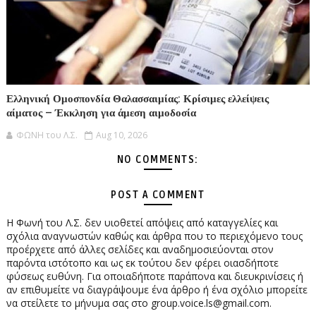
Ελληνική Ομοσπονδία Θαλασσαιμίας: Κρίσιμες ελλείψεις
αίματος – Έκκληση για άμεση αιμοδοσία
ΦΩΝΗ του Λ.Σ.
Aug 10, 2026
NO COMMENTS:
POST A COMMENT
Η Φωνή του Λ.Σ. δεν υιοθετεί απόψεις από καταγγελίες και
σχόλια αναγνωστών καθώς και άρθρα που το περιεχόμενο τους
προέρχετε από άλλες σελίδες και αναδημοσιεύονται στον
παρόντα ιστότοπο και ως εκ τούτου δεν φέρει οιασδήποτε
φύσεως ευθύνη. Για οποιαδήποτε παράπονα και διευκρινίσεις ή
αν επιθυμείτε να διαγράψουμε ένα άρθρο ή ένα σχόλιο μπορείτε
να στείλετε το μήνυμα σας στο group.voice.ls@gmail.com.