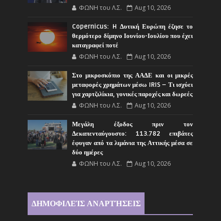
ΦΩΝΗ του Λ.Σ.
Aug 10, 2026
Copernicus: H Δυτική Ευρώπη έζησε το
θερμότερο δίμηνο Ιουνίου-Ιουλίου που έχει
καταγραφεί ποτέ
ΦΩΝΗ του Λ.Σ.
Aug 10, 2026
Στο μικροσκόπιο της ΑΑΔΕ και οι μικρές
μεταφορές χρημάτων μέσω IRIS – Τι ισχύει
για χαρτζιλίκια, γονικές παροχές και δωρεές
ΦΩΝΗ του Λ.Σ.
Aug 10, 2026
Μεγάλη έξοδος πριν τον
Δεκαπενταύγουστο: 113.782 επιβάτες
έφυγαν από τα λιμάνια της Αττικής μέσα σε
δύο ημέρες
ΦΩΝΗ του Λ.Σ.
Aug 10, 2026
ΔΗΜΟΦΙΛΕΊΣ ΑΝΑΡΤΉΣΕΙΣ