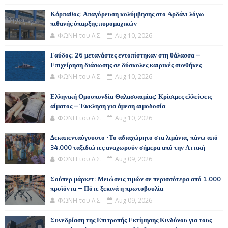
Κάρπαθος: Απαγόρευση κολύμβησης στο Αρδάνι λόγω
πιθανής ύπαρξης πυρομαχικών
ΦΩΝΗ του Λ.Σ.
Aug 10, 2026
Γαύδος: 26 μετανάστες εντοπίστηκαν στη θάλασσα –
Επιχείρηση διάσωσης σε δύσκολες καιρικές συνθήκες
ΦΩΝΗ του Λ.Σ.
Aug 10, 2026
Ελληνική Ομοσπονδία Θαλασσαιμίας: Κρίσιμες ελλείψεις
αίματος – Έκκληση για άμεση αιμοδοσία
ΦΩΝΗ του Λ.Σ.
Aug 10, 2026
Δεκαπενταύγουστο -Το αδιαχώρητο στα λιμάνια, πάνω από
34.000 ταξιδιώτες αναχωρούν σήμερα από την Αττική
ΦΩΝΗ του Λ.Σ.
Aug 09, 2026
Σούπερ μάρκετ: Μειώσεις τιμών σε περισσότερα από 1.000
προϊόντα – Πότε ξεκινά η πρωτοβουλία
ΦΩΝΗ του Λ.Σ.
Aug 09, 2026
Συνεδρίαση της Επιτροπής Εκτίμησης Κινδύνου για τους