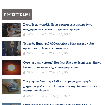
ΕΙΔΗΣΕΙΣ LIVE
Σύνταξη πριν τα 62: Ποιοι ασφαλισμένοι μπορούν να
αποχωρήσουν έως και 8,5 χρόνια νωρίτερα
ΦΩΝΗ του Λ.Σ.
Aug 10, 2026
Τουρνάς: Πάνω από 400 φωτιές σε δέκα ημέρες – Από
αμέλεια το 90% των περιστατικών
ΦΩΝΗ του Λ.Σ.
Aug 10, 2026
Copernicus: H Δυτική Ευρώπη έζησε το θερμότερο δίμηνο
Ιουνίου-Ιουλίου που έχει καταγραφεί ποτέ
ΦΩΝΗ του Λ.Σ.
Aug 10, 2026
Στο μικροσκόπιο της ΑΑΔΕ και οι μικρές μεταφορές
χρημάτων μέσω IRIS – Τι ισχύει για χαρτζιλίκια, γονικές
παροχές και δωρεές
ΦΩΝΗ του Λ.Σ.
Aug 10, 2026
Μεγάλη έξοδος πριν τον Δεκαπενταύγουστο: 113.782