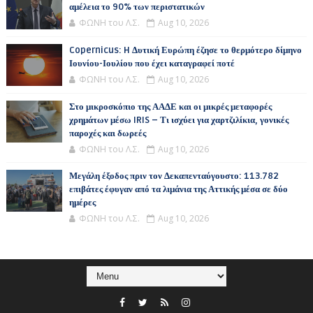
αμέλεια το 90% των περιστατικών
ΦΩΝΗ του Λ.Σ.
Aug 10, 2026
Copernicus: H Δυτική Ευρώπη έζησε το θερμότερο δίμηνο
Ιουνίου-Ιουλίου που έχει καταγραφεί ποτέ
ΦΩΝΗ του Λ.Σ.
Aug 10, 2026
Στο μικροσκόπιο της ΑΑΔΕ και οι μικρές μεταφορές
χρημάτων μέσω IRIS – Τι ισχύει για χαρτζιλίκια, γονικές
παροχές και δωρεές
ΦΩΝΗ του Λ.Σ.
Aug 10, 2026
Μεγάλη έξοδος πριν τον Δεκαπενταύγουστο: 113.782
επιβάτες έφυγαν από τα λιμάνια της Αττικής μέσα σε δύο
ημέρες
ΦΩΝΗ του Λ.Σ.
Aug 10, 2026