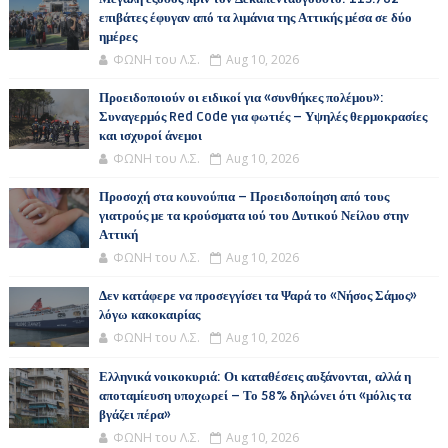
επιβάτες έφυγαν από τα λιμάνια της Αττικής μέσα σε δύο
ημέρες
ΦΩΝΗ του Λ.Σ.
Aug 10, 2026
Προειδοποιούν οι ειδικοί για «συνθήκες πολέμου»:
Συναγερμός Red Code για φωτιές – Υψηλές θερμοκρασίες
και ισχυροί άνεμοι
ΦΩΝΗ του Λ.Σ.
Aug 10, 2026
Προσοχή στα κουνούπια – Προειδοποίηση από τους
γιατρούς με τα κρούσματα ιού του Δυτικού Νείλου στην
Αττική
ΦΩΝΗ του Λ.Σ.
Aug 10, 2026
Δεν κατάφερε να προσεγγίσει τα Ψαρά το «Νήσος Σάμος»
λόγω κακοκαιρίας
ΦΩΝΗ του Λ.Σ.
Aug 10, 2026
Ελληνικά νοικοκυριά: Οι καταθέσεις αυξάνονται, αλλά η
αποταμίευση υποχωρεί – Το 58% δηλώνει ότι «μόλις τα
βγάζει πέρα»
ΦΩΝΗ του Λ.Σ.
Aug 10, 2026