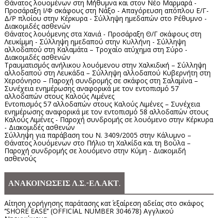
Θάνατος λουομένων στη Μήθυμνα και στον Νέο Μαρμαρά -
Προσάραξη Ι/Φ σκάφους στη Νάξο - Απαγόρευση απόπλου Ε/Γ-
Δ/Ρ πλοίου στην Κέρκυρα - Σύλληψη ημεδαπών στο Ρέθυμνο -
Διακομιδές ασθενών
Θάνατος λουόμενης στα Χανιά - Προσάραξη Θ/Γ σκάφους στη
Λευκίμμη - Σύλληψη ημεδαπού στην Κυλλήνη - Σύλληψη
αλλοδαπού στη Καλαμάτα – Τροχαίο ατύχημα στη Σύρο -
Διακομιδές ασθενών
Τραυματισμός ανήλικου λουόμενου στην Χαλκιδική – Σύλληψη
αλλοδαπού στη Λευκάδα – Σύλληψη αλλοδαπού Κυβερνήτη στη
Χερσόνησο – Παροχή συνδρομής σε σκάφος στη Σαλαμίνα –
Συνέχεια ενημέρωσης αναφορικά με τον εντοπισμό 57
αλλοδαπών στους Καλούς Λιμένες
Εντοπισμός 57 αλλοδαπών στους Καλούς Λιμένες – Συνέχεια
ενημέρωσης αναφορικά με τον εντοπισμό 58 αλλοδαπών στους
Καλούς Λιμένες - Παροχή συνδρομής σε λουόμενο στην Κέρκυρα
- Διακομιδές ασθενών
Σύλληψη για παράβαση του Ν. 3409/2005 στην Κάλυμνο –
Θάνατος λουόμενων στο Πήλιο τη Χαλκίδα και τη Βούλα –
Παροχή συνδρομής σε λουόμενο στην Κύμη - Διακομιδή
ασθενούς
ΑΝΑΚΟΙΝΩΣΕΙΣ Λ.Σ.-ΕΛ.ΑΚΤ.
Αίτηση χορήγησης παράτασης κατ΄ εξαίρεση αδείας στο σκάφος
‘’SHORE EASE’’ (OFFICIAL NUMBER 304678) Αγγλικού