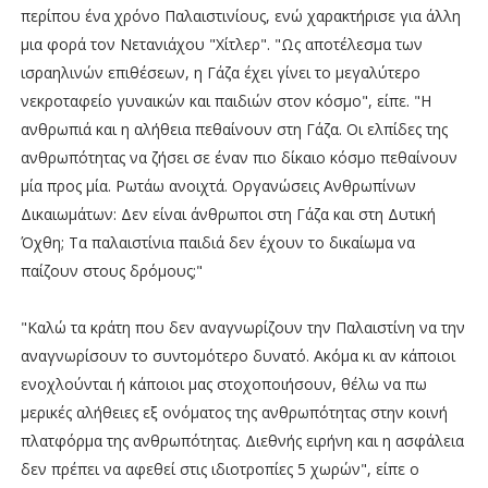
περίπου ένα χρόνο Παλαιστινίους, ενώ χαρακτήρισε για άλλη
μια φορά τον Νετανιάχου "Χίτλερ". "Ως αποτέλεσμα των
ισραηλινών επιθέσεων, η Γάζα έχει γίνει το μεγαλύτερο
νεκροταφείο γυναικών και παιδιών στον κόσμο", είπε. "Η
ανθρωπιά και η αλήθεια πεθαίνουν στη Γάζα. Οι ελπίδες της
ανθρωπότητας να ζήσει σε έναν πιο δίκαιο κόσμο πεθαίνουν
μία προς μία. Ρωτάω ανοιχτά. Οργανώσεις Ανθρωπίνων
Δικαιωμάτων: Δεν είναι άνθρωποι στη Γάζα και στη Δυτική
Όχθη; Τα παλαιστίνια παιδιά δεν έχουν το δικαίωμα να
παίζουν στους δρόμους;"
"Καλώ τα κράτη που δεν αναγνωρίζουν την Παλαιστίνη να την
αναγνωρίσουν το συντομότερο δυνατό. Ακόμα κι αν κάποιοι
ενοχλούνται ή κάποιοι μας στοχοποιήσουν, θέλω να πω
μερικές αλήθειες εξ ονόματος της ανθρωπότητας στην κοινή
πλατφόρμα της ανθρωπότητας. Διεθνής ειρήνη και η ασφάλεια
δεν πρέπει να αφεθεί στις ιδιοτροπίες 5 χωρών", είπε ο