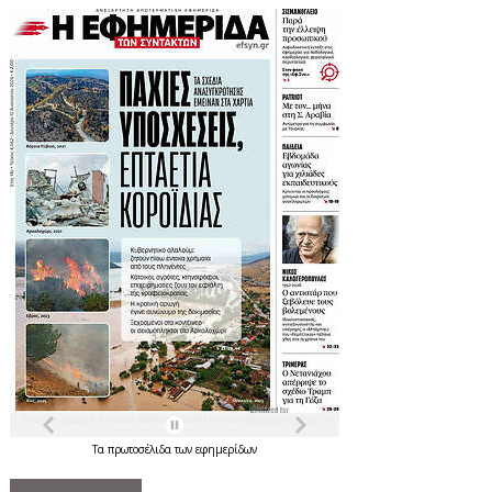
Τα
πρωτοσέλιδα
των
εφημερίδων