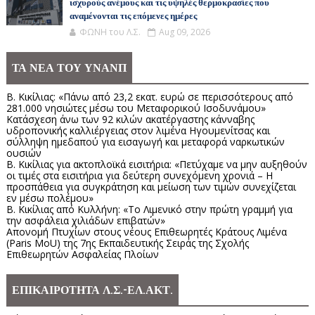
ισχυρούς ανέμους και τις υψηλές θερμοκρασίες που
αναμένονται τις επόμενες ημέρες
ΦΩΝΗ του Λ.Σ.
Aug 09, 2026
ΤΑ ΝΕΑ ΤΟΥ ΥΝΑΝΠ
Β. Κικίλιας: «Πάνω από 23,2 εκατ. ευρώ σε περισσότερους από
281.000 νησιώτες μέσω του Μεταφορικού Ισοδυνάμου»
Κατάσχεση άνω των 92 κιλών ακατέργαστης κάνναβης
υδροπονικής καλλιέργειας στον λιμένα Ηγουμενίτσας και
σύλληψη ημεδαπού για εισαγωγή και μεταφορά ναρκωτικών
ουσιών
Β. Κικίλιας για ακτοπλοϊκά εισιτήρια: «Πετύχαμε να μην αυξηθούν
οι τιμές στα εισιτήρια για δεύτερη συνεχόμενη χρονιά – Η
προσπάθεια για συγκράτηση και μείωση των τιμών συνεχίζεται
εν μέσω πολέμου»
Β. Κικίλιας από Κυλλήνη: «Το Λιμενικό στην πρώτη γραμμή για
την ασφάλεια χιλιάδων επιβατών»
Απονομή Πτυχίων στους νέους Επιθεωρητές Κράτους Λιμένα
(Paris MoU) της 7ης Εκπαιδευτικής Σειράς της Σχολής
Επιθεωρητών Ασφαλείας Πλοίων
ΕΠΙΚΑΙΡΟΤΗΤΑ Λ.Σ.-ΕΛ.ΑΚΤ.