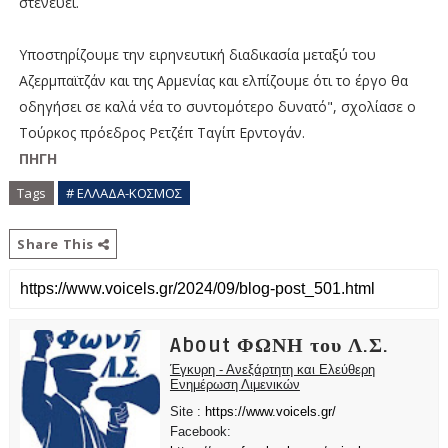
στενεύει.
Υποστηρίζουμε την ειρηνευτική διαδικασία μεταξύ του
Αζερμπαϊτζάν και της Αρμενίας και ελπίζουμε ότι το έργο θα
οδηγήσει σε καλά νέα το συντομότερο δυνατό", σχολίασε ο
Τούρκος πρόεδρος Ρετζέπ Ταγίπ Ερντογάν.
ΠΗΓΗ
Tags
# ΕΛΛΑΔΑ-ΚΟΣΜΟΣ
Share This
About ΦΩΝΗ του Λ.Σ.
Έγκυρη - Ανεξάρτητη και Ελεύθερη
Ενημέρωση Λιμενικών
Site :
https://www.voicels.gr/
Facebook: