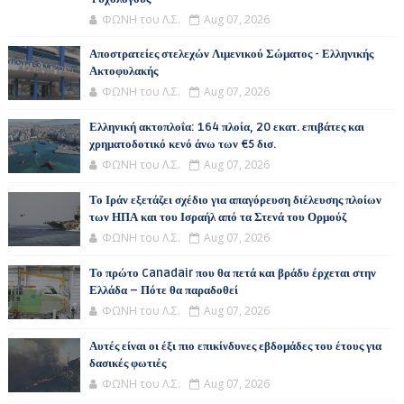
ΦΩΝΗ του Λ.Σ.
Aug 07, 2026
Αποστρατείες στελεχών Λιμενικού Σώματος - Ελληνικής
Ακτοφυλακής
ΦΩΝΗ του Λ.Σ.
Aug 07, 2026
Ελληνική ακτοπλοΐα: 164 πλοία, 20 εκατ. επιβάτες και
χρηματοδοτικό κενό άνω των €5 δισ.
ΦΩΝΗ του Λ.Σ.
Aug 07, 2026
Το Ιράν εξετάζει σχέδιο για απαγόρευση διέλευσης πλοίων
των ΗΠΑ και του Ισραήλ από τα Στενά του Ορμούζ
ΦΩΝΗ του Λ.Σ.
Aug 07, 2026
Το πρώτο Canadair που θα πετά και βράδυ έρχεται στην
Ελλάδα – Πότε θα παραδοθεί
ΦΩΝΗ του Λ.Σ.
Aug 07, 2026
Αυτές είναι οι έξι πιο επικίνδυνες εβδομάδες του έτους για
δασικές φωτιές
ΦΩΝΗ του Λ.Σ.
Aug 07, 2026