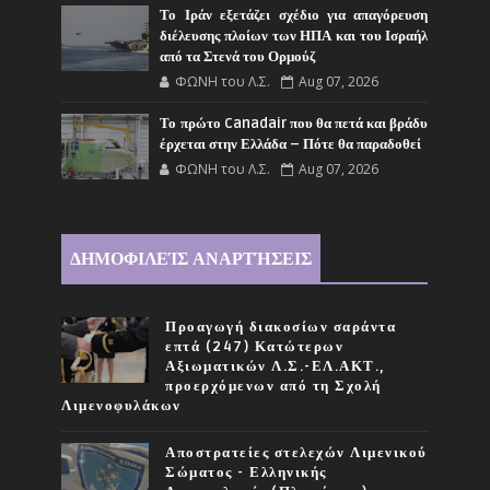
Το Ιράν εξετάζει σχέδιο για απαγόρευση
διέλευσης πλοίων των ΗΠΑ και του Ισραήλ
από τα Στενά του Ορμούζ
ΦΩΝΗ του Λ.Σ.
Aug 07, 2026
Το πρώτο Canadair που θα πετά και βράδυ
έρχεται στην Ελλάδα – Πότε θα παραδοθεί
ΦΩΝΗ του Λ.Σ.
Aug 07, 2026
ΔΗΜΟΦΙΛΕΊΣ ΑΝΑΡΤΉΣΕΙΣ
Προαγωγή διακοσίων σαράντα
επτά (247) Κατώτερων
Αξιωματικών Λ.Σ.-ΕΛ.ΑΚΤ.,
προερχόμενων από τη Σχολή
Λιμενοφυλάκων
Αποστρατείες στελεχών Λιμενικού
Σώματος - Ελληνικής