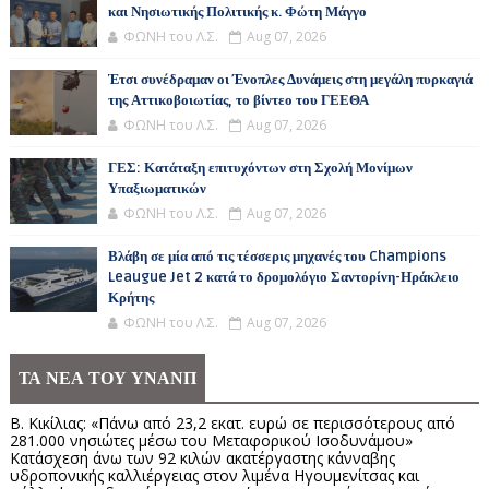
και Νησιωτικής Πολιτικής κ. Φώτη Μάγγο
ΦΩΝΗ του Λ.Σ.
Aug 07, 2026
Έτσι συνέδραμαν οι Ένοπλες Δυνάμεις στη μεγάλη πυρκαγιά
της Αττικοβοιωτίας, το βίντεο του ΓΕΕΘΑ
ΦΩΝΗ του Λ.Σ.
Aug 07, 2026
ΓΕΣ: Κατάταξη επιτυχόντων στη Σχολή Μονίμων
Υπαξιωματικών
ΦΩΝΗ του Λ.Σ.
Aug 07, 2026
Βλάβη σε μία από τις τέσσερις μηχανές του Champions
Leaugue Jet 2 κατά το δρομολόγιο Σαντορίνη-Ηράκλειο
Κρήτης
ΦΩΝΗ του Λ.Σ.
Aug 07, 2026
ΤΑ ΝΕΑ ΤΟΥ ΥΝΑΝΠ
Β. Κικίλιας: «Πάνω από 23,2 εκατ. ευρώ σε περισσότερους από
281.000 νησιώτες μέσω του Μεταφορικού Ισοδυνάμου»
Κατάσχεση άνω των 92 κιλών ακατέργαστης κάνναβης
υδροπονικής καλλιέργειας στον λιμένα Ηγουμενίτσας και