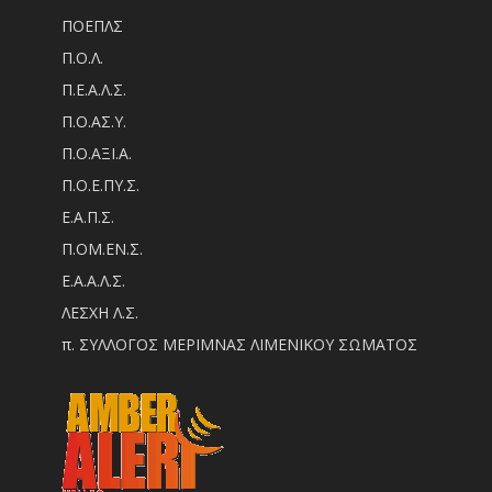
ΠΟΕΠΛΣ
Π.Ο.Λ.
Π.Ε.Α.Λ.Σ.
Π.Ο.ΑΣ.Υ.
Π.Ο.ΑΞΙ.Α.
Π.Ο.Ε.ΠΥ.Σ.
Ε.Α.Π.Σ.
Π.ΟM.EN.Σ.
Ε.Α.Α.Λ.Σ.
ΛΕΣΧΗ Λ.Σ.
π. ΣΥΛΛΟΓΟΣ ΜΕΡΙΜΝΑΣ ΛΙΜΕΝΙΚΟΥ ΣΩΜΑΤΟΣ