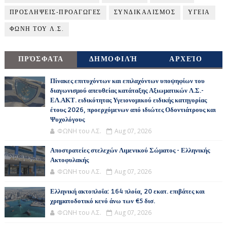
ΠΡΟΣΛΗΨΕΙΣ-ΠΡΟΑΓΩΓΕΣ
ΣΥΝΔΙΚΑΛΙΣΜΟΣ
ΥΓΕΙΑ
ΦΩΝΗ ΤΟΥ Λ.Σ.
ΠΡΌΣΦΑΤΑ
ΔΗΜΟΦΙΛΉ
ΑΡΧΕΊΟ
Πίνακες επιτυχόντων και επιλαχόντων υποψηφίων του
διαγωνισμού απευθείας κατάταξης Αξιωματικών Λ.Σ.-
ΕΛ.ΑΚΤ. ειδικότητας Υγειονομικού ειδικής κατηγορίας
έτους 2026, προερχόμενων από ιδιώτες Οδοντιάτρους και
Ψυχολόγους
ΦΩΝΗ του Λ.Σ.
Aug 07, 2026
Αποστρατείες στελεχών Λιμενικού Σώματος - Ελληνικής
Ακτοφυλακής
ΦΩΝΗ του Λ.Σ.
Aug 07, 2026
Ελληνική ακτοπλοΐα: 164 πλοία, 20 εκατ. επιβάτες και
χρηματοδοτικό κενό άνω των €5 δισ.
ΦΩΝΗ του Λ.Σ.
Aug 07, 2026