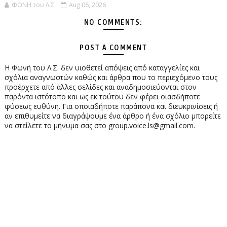
ΦΩΝΗ του Λ.Σ.
Aug 06, 2026
NO COMMENTS:
POST A COMMENT
Η Φωνή του Λ.Σ. δεν υιοθετεί απόψεις από καταγγελίες και
σχόλια αναγνωστών καθώς και άρθρα που το περιεχόμενο τους
προέρχετε από άλλες σελίδες και αναδημοσιεύονται στον
παρόντα ιστότοπο και ως εκ τούτου δεν φέρει οιασδήποτε
φύσεως ευθύνη. Για οποιαδήποτε παράπονα και διευκρινίσεις ή
αν επιθυμείτε να διαγράψουμε ένα άρθρο ή ένα σχόλιο μπορείτε
να στείλετε το μήνυμα σας στο group.voice.ls@gmail.com.