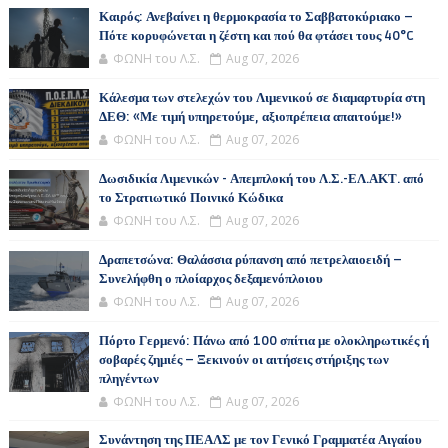
Καιρός: Ανεβαίνει η θερμοκρασία το Σαββατοκύριακο –
Πότε κορυφώνεται η ζέστη και πού θα φτάσει τους 40°C
ΦΩΝΗ του Λ.Σ.
Aug 07, 2026
Κάλεσμα των στελεχών του Λιμενικού σε διαμαρτυρία στη
ΔΕΘ: «Με τιμή υπηρετούμε, αξιοπρέπεια απαιτούμε!»
ΦΩΝΗ του Λ.Σ.
Aug 07, 2026
Δωσιδικία Λιμενικών - Απεμπλοκή του Λ.Σ.-ΕΛ.ΑΚΤ. από
το Στρατιωτικό Ποινικό Κώδικα
ΦΩΝΗ του Λ.Σ.
Aug 07, 2026
Δραπετσώνα: Θαλάσσια ρύπανση από πετρελαιοειδή –
Συνελήφθη ο πλοίαρχος δεξαμενόπλοιου
ΦΩΝΗ του Λ.Σ.
Aug 07, 2026
Πόρτο Γερμενό: Πάνω από 100 σπίτια με ολοκληρωτικές ή
σοβαρές ζημιές – Ξεκινούν οι αιτήσεις στήριξης των
πληγέντων
ΦΩΝΗ του Λ.Σ.
Aug 07, 2026
Συνάντηση της ΠΕΑΛΣ με τον Γενικό Γραμματέα Αιγαίου