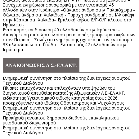
Συνέχεια ενημέρωσης αναφορικά με τον εντοπισμό 45
αλλοδαπών στην Ιεράπετρα –Θάνατος άνδρα στην Παλαιόχωρα –
Θάνατος άνδρα στη Χαλκιδική - Παροχή συνδρομής σε Ι/Φ σκάφη
στην Κέα και στη Χαλκίδα– Εμπλοκή κάβου Ε/Γ-Ο/Γ πλοίου στο
Ηράκλειο -
Εντοπισμός και διάσωση 40 αλλοδαπών στην Ιεράπετρα –
Απαγόρευση απόπλου πλοίου μεταφοράς εμπορευματοκιβωτίων
στον Πειραιά – Συνέχεια ενημέρωσης σχετικά με τον εντοπισμό
33 αλλοδαπών στη Γαύδο - Εντοπισμός 47 αλλοδαπών στην
Ιεράπετρα -
ΑΝΑΚΟΙΝΩΣΕΙΣ Λ.Σ.-ΕΛ.ΑΚΤ.
Ενημερωτική συνάντηση στο πλαίσιο της διενέργειας ανοιχτού
Τεχνικού Διαλόγου
Πίνακες επιτυχόντων και επιλαχόντων υποψηφίων του
διαγωνισμού απευθείας κατάταξης Αξιωματικών Λ.Σ.-ΕΛ.ΑΚΤ.
ειδικότητας Υγειονομικού ειδικής κατηγορίας έτους 2026,
προερχόμενων από ιδιώτες Οδοντιάτρους και Ψυχολόγους
Ενημερωτική συνάντηση στο πλαίσιο της διενέργειας ανοιχτού
Τεχνικού Διαλόγου
Προκήρυξη ανοικτού δημόσιου διεθνούς επαναληπτικού
μειοδοτικού διαγωνισμού
Ενημερωτική συνάντηση στο πλαίσιο της διενέργειας ανοιχτού
Τεχνικού Διαλόγου