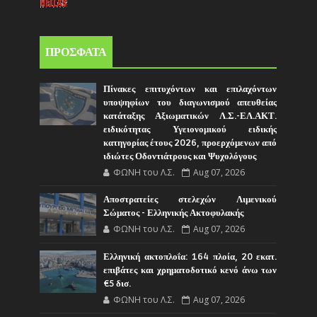
ΠΡΟΣΦΑΤΑ
Πίνακες επιτυχόντων και επιλαχόντων
υποψηφίων του διαγωνισμού απευθείας
κατάταξης Αξιωματικών Λ.Σ.-ΕΛ.ΑΚΤ.
ειδικότητας Υγειονομικού ειδικής
κατηγορίας έτους 2026, προερχόμενων από
ιδιώτες Οδοντιάτρους και Ψυχολόγους
ΦΩΝΗ του Λ.Σ.
Aug 07, 2026
Αποστρατείες στελεχών Λιμενικού
Σώματος - Ελληνικής Ακτοφυλακής
ΦΩΝΗ του Λ.Σ.
Aug 07, 2026
Ελληνική ακτοπλοΐα: 164 πλοία, 20 εκατ.
επιβάτες και χρηματοδοτικό κενό άνω των
€5 δισ.
ΦΩΝΗ του Λ.Σ.
Aug 07, 2026