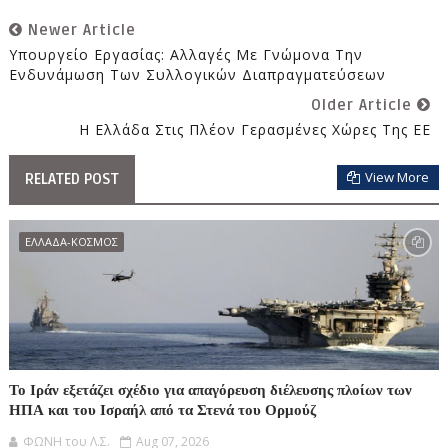
Newer Article
Υπουργείο Εργασίας: Αλλαγές Με Γνώμονα Την
Ενδυνάμωση Των Συλλογικών Διαπραγματεύσεων
Older Article
Η Ελλάδα Στις Πλέον Γερασμένες Χώρες Της ΕΕ
View More
RELATED POST
ΕΛΛΑΔΑ-ΚΟΣΜΟΣ
Το Ιράν εξετάζει σχέδιο για απαγόρευση διέλευσης πλοίων των
ΗΠΑ και του Ισραήλ από τα Στενά του Ορμούζ
ΦΩΝΗ του Λ.Σ.
Aug 07, 2026