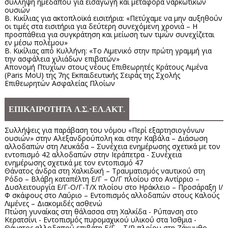
σύλληψη ημεδαπού για εισαγωγή και μεταφορά ναρκωτικών
ουσιών
Β. Κικίλιας για ακτοπλοϊκά εισιτήρια: «Πετύχαμε να μην αυξηθούν
οι τιμές στα εισιτήρια για δεύτερη συνεχόμενη χρονιά – Η
προσπάθεια για συγκράτηση και μείωση των τιμών συνεχίζεται
εν μέσω πολέμου»
Β. Κικίλιας από Κυλλήνη: «Το Λιμενικό στην πρώτη γραμμή για
την ασφάλεια χιλιάδων επιβατών»
Απονομή Πτυχίων στους νέους Επιθεωρητές Κράτους Λιμένα
(Paris MoU) της 7ης Εκπαιδευτικής Σειράς της Σχολής
Επιθεωρητών Ασφαλείας Πλοίων
ΕΠΙΚΑΙΡΟΤΗΤΑ Λ.Σ.-ΕΛ.ΑΚΤ.
Συλλήψεις για παράβαση του νόμου «Περί εξαρτησιογόνων
ουσιών» στην Αλεξανδρούπολη και στην Καβάλα – Διάσωση
αλλοδαπών στη Λευκάδα – Συνέχεια ενημέρωσης σχετικά με τον
εντοπισμό 42 αλλοδαπών στην Ιεράπετρα - Συνέχεια
ενημέρωσης σχετικά με τον εντοπισμό 47
Θάνατος άνδρα στη Χαλκιδική – Τραυματισμός ναυτικού στη
Ρόδο – Βλάβη καταπέλτη Ε/Γ – Ο/Γ πλοίου στο Αντίρριο –
Δυσλειτουργία Ε/Γ-Ο/Γ-Τ/Χ πλοίου στο Ηράκλειο – Προσάραξη Ι/
Φ σκάφους στο Λαύριο – Εντοπισμός αλλοδαπών στους Καλούς
Λιμένες – Διακομιδές ασθενώ
Πτώση γυναίκας στη θάλασσα στη Χαλκίδα - Ρύπανση στο
Κερατσίνι - Εντοπισμός πυρομαχικού υλικού στα Ίσθμια -
Θάνατος αλλοδαπού επιβάτη Ε/Γ – Τ/Ρ πλοίου στη Ζάκυνθο –