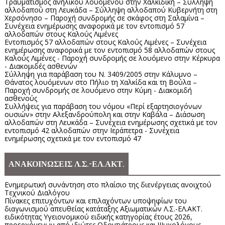
Τραυματισμός ανήλικου λουόμενου στην Χαλκιδική – Σύλληψη
αλλοδαπού στη Λευκάδα – Σύλληψη αλλοδαπού Κυβερνήτη στη
Χερσόνησο – Παροχή συνδρομής σε σκάφος στη Σαλαμίνα –
Συνέχεια ενημέρωσης αναφορικά με τον εντοπισμό 57
αλλοδαπών στους Καλούς Λιμένες
Εντοπισμός 57 αλλοδαπών στους Καλούς Λιμένες – Συνέχεια
ενημέρωσης αναφορικά με τον εντοπισμό 58 αλλοδαπών στους
Καλούς Λιμένες - Παροχή συνδρομής σε λουόμενο στην Κέρκυρα
- Διακομιδές ασθενών
Σύλληψη για παράβαση του Ν. 3409/2005 στην Κάλυμνο –
Θάνατος λουόμενων στο Πήλιο τη Χαλκίδα και τη Βούλα –
Παροχή συνδρομής σε λουόμενο στην Κύμη - Διακομιδή
ασθενούς
Συλλήψεις για παράβαση του νόμου «Περί εξαρτησιογόνων
ουσιών» στην Αλεξανδρούπολη και στην Καβάλα – Διάσωση
αλλοδαπών στη Λευκάδα – Συνέχεια ενημέρωσης σχετικά με τον
εντοπισμό 42 αλλοδαπών στην Ιεράπετρα - Συνέχεια
ενημέρωσης σχετικά με τον εντοπισμό 47
ΑΝΑΚΟΙΝΩΣΕΙΣ Λ.Σ.-ΕΛ.ΑΚΤ.
Ενημερωτική συνάντηση στο πλαίσιο της διενέργειας ανοιχτού
Τεχνικού Διαλόγου
Πίνακες επιτυχόντων και επιλαχόντων υποψηφίων του
διαγωνισμού απευθείας κατάταξης Αξιωματικών Λ.Σ.-ΕΛ.ΑΚΤ.
ειδικότητας Υγειονομικού ειδικής κατηγορίας έτους 2026,
προερχόμενων από ιδιώτες Οδοντιάτρους και Ψυχολόγους