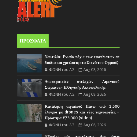
ΠΡΟΣΦΑΤΑ
Ναυτιλία: Ενιαίο «όχι» των εφοπλιστών σε
διόδια και χρεώσεις στα Στενά του Ορμούζ
ΦΩΝΗ του Λ.Σ.
Aug 08, 2026
Αποστρατείες στελεχών Λιμενικού
Σώματος - Ελληνικής Ακτοφυλακής
ΦΩΝΗ του Λ.Σ.
Aug 08, 2026
Κατάληψη αιγιαλού: Πάνω από 1.500
έλεγχοι με drones και νέες τεχνολογίες –
Πρόστιμα €73.000 (video)
ΦΩΝΗ του Λ.Σ.
Aug 08, 2026
Έβγαλες νέα ταυτότητα; Δεν έχεις