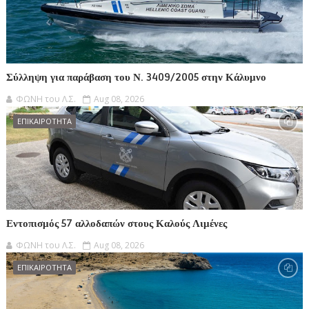
Σύλληψη για παράβαση του Ν. 3409/2005 στην Κάλυμνο
ΦΩΝΗ του Λ.Σ.
Aug 08, 2026
ΕΠΙΚΑΙΡΟΤΗΤΑ
Εντοπισμός 57 αλλοδαπών στους Καλούς Λιμένες
ΦΩΝΗ του Λ.Σ.
Aug 08, 2026
ΕΠΙΚΑΙΡΟΤΗΤΑ