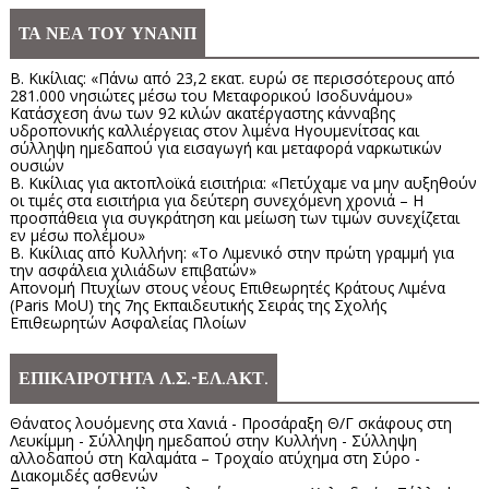
ΤΑ ΝΕΑ ΤΟΥ ΥΝΑΝΠ
Β. Κικίλιας: «Πάνω από 23,2 εκατ. ευρώ σε περισσότερους από
281.000 νησιώτες μέσω του Μεταφορικού Ισοδυνάμου»
Κατάσχεση άνω των 92 κιλών ακατέργαστης κάνναβης
υδροπονικής καλλιέργειας στον λιμένα Ηγουμενίτσας και
σύλληψη ημεδαπού για εισαγωγή και μεταφορά ναρκωτικών
ουσιών
Β. Κικίλιας για ακτοπλοϊκά εισιτήρια: «Πετύχαμε να μην αυξηθούν
οι τιμές στα εισιτήρια για δεύτερη συνεχόμενη χρονιά – Η
προσπάθεια για συγκράτηση και μείωση των τιμών συνεχίζεται
εν μέσω πολέμου»
Β. Κικίλιας από Κυλλήνη: «Το Λιμενικό στην πρώτη γραμμή για
την ασφάλεια χιλιάδων επιβατών»
Απονομή Πτυχίων στους νέους Επιθεωρητές Κράτους Λιμένα
(Paris MoU) της 7ης Εκπαιδευτικής Σειράς της Σχολής
Επιθεωρητών Ασφαλείας Πλοίων
ΕΠΙΚΑΙΡΟΤΗΤΑ Λ.Σ.-ΕΛ.ΑΚΤ.
Θάνατος λουόμενης στα Χανιά - Προσάραξη Θ/Γ σκάφους στη
Λευκίμμη - Σύλληψη ημεδαπού στην Κυλλήνη - Σύλληψη
αλλοδαπού στη Καλαμάτα – Τροχαίο ατύχημα στη Σύρο -
Διακομιδές ασθενών