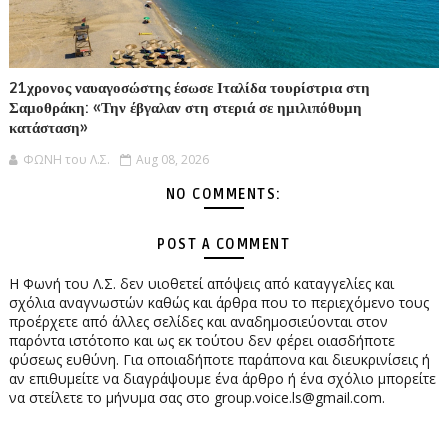
21χρονος ναυαγοσώστης έσωσε Ιταλίδα τουρίστρια στη
Σαμοθράκη: «Την έβγαλαν στη στεριά σε ημιλιπόθυμη
κατάσταση»
ΦΩΝΗ του Λ.Σ.
Aug 08, 2026
NO COMMENTS:
POST A COMMENT
Η Φωνή του Λ.Σ. δεν υιοθετεί απόψεις από καταγγελίες και
σχόλια αναγνωστών καθώς και άρθρα που το περιεχόμενο τους
προέρχετε από άλλες σελίδες και αναδημοσιεύονται στον
παρόντα ιστότοπο και ως εκ τούτου δεν φέρει οιασδήποτε
φύσεως ευθύνη. Για οποιαδήποτε παράπονα και διευκρινίσεις ή
αν επιθυμείτε να διαγράψουμε ένα άρθρο ή ένα σχόλιο μπορείτε
να στείλετε το μήνυμα σας στο group.voice.ls@gmail.com.