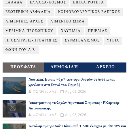
ΕΛΛΑΔΑ
ΕΛΛΑΔΑ-ΚΟΣΜΟΣ
ΕΠΙΚΑΙΡΟΤΗΤΑ
ΕΣΩΤΕΡΙΚΗ ΑΣΦΑΛΕΙΑ
ΚΟΙΝΟΒΟΥΛΕΥΤΙΚΟΣ ΕΛΕΓΧΟΣ
ΛΙΜΕΝΙΚΕΣ ΑΡΧΕΣ
ΛΙΜΕΝΙΚΟ ΣΩΜΑ
ΜΕΡΙΜΝΑ ΠΡΟΣΩΠΙΚΟΥ
ΝΑΥΤΙΛΙΑ
ΠΕΙΡΑΙΑΣ
ΠΡΟΣΛΗΨΕΙΣ-ΠΡΟΑΓΩΓΕΣ
ΣΥΝΔΙΚΑΛΙΣΜΟΣ
ΥΓΕΙΑ
ΦΩΝΗ ΤΟΥ Λ.Σ.
ΠΡΌΣΦΑΤΑ
ΔΗΜΟΦΙΛΉ
ΑΡΧΕΊΟ
Ναυτιλία: Ενιαίο «όχι» των εφοπλιστών σε διόδια και
χρεώσεις στα Στενά του Ορμούζ
ΦΩΝΗ του Λ.Σ.
Aug 08, 2026
Αποστρατείες στελεχών Λιμενικού Σώματος - Ελληνικής
Ακτοφυλακής
ΦΩΝΗ του Λ.Σ.
Aug 08, 2026
Κατάληψη αιγιαλού: Πάνω από 1.500 έλεγχοι με drones και