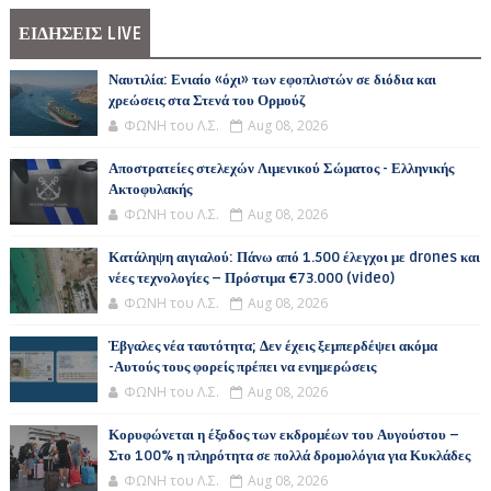
ΕΙΔΗΣΕΙΣ LIVE
Ναυτιλία: Ενιαίο «όχι» των εφοπλιστών σε διόδια και
χρεώσεις στα Στενά του Ορμούζ
ΦΩΝΗ του Λ.Σ.
Aug 08, 2026
Αποστρατείες στελεχών Λιμενικού Σώματος - Ελληνικής
Ακτοφυλακής
ΦΩΝΗ του Λ.Σ.
Aug 08, 2026
Κατάληψη αιγιαλού: Πάνω από 1.500 έλεγχοι με drones και
νέες τεχνολογίες – Πρόστιμα €73.000 (video)
ΦΩΝΗ του Λ.Σ.
Aug 08, 2026
Έβγαλες νέα ταυτότητα; Δεν έχεις ξεμπερδέψει ακόμα
-Αυτούς τους φορείς πρέπει να ενημερώσεις
ΦΩΝΗ του Λ.Σ.
Aug 08, 2026
Κορυφώνεται η έξοδος των εκδρομέων του Αυγούστου –
Στο 100% η πληρότητα σε πολλά δρομολόγια για Κυκλάδες
ΦΩΝΗ του Λ.Σ.
Aug 08, 2026