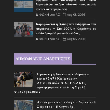
ξεμπερδέψει ακόμα -Αυτούς τους φορείς
πρέπει να ενημερώσεις
ΦΩΝΗ του Λ.Σ.
Aug 08, 2026
Κορυφώνεται η έξοδος των εκδρομέων του
Αυγούστου – Στο 100% η πληρότητα σε
πολλά δρομολόγια για Κυκλάδες
ΦΩΝΗ του Λ.Σ.
Aug 08, 2026
ΔΗΜΟΦΙΛΕΊΣ ΑΝΑΡΤΉΣΕΙΣ
Προαγωγή διακοσίων σαράντα
επτά (247) Κατώτερων
Αξιωματικών Λ.Σ.-ΕΛ.ΑΚΤ.,
προερχόμενων από τη Σχολή
Λιμενοφυλάκων
Αποστρατείες στελεχών Λιμενικού
Σώματος - Ελληνικής