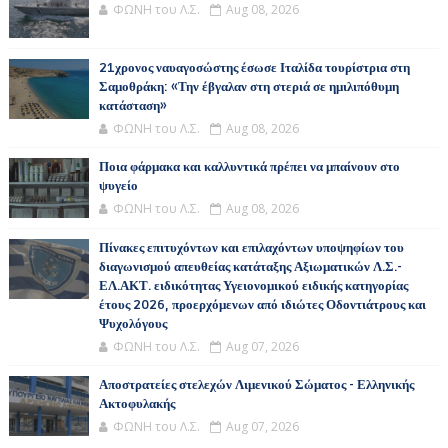
ΦΩΝΗ του Λ.Σ.
Aug 08, 2026
21χρονος ναυαγοσώστης έσωσε Ιταλίδα τουρίστρια στη
Σαμοθράκη: «Την έβγαλαν στη στεριά σε ημιλιπόθυμη
κατάσταση»
ΦΩΝΗ του Λ.Σ.
Aug 08, 2026
Ποια φάρμακα και καλλυντικά πρέπει να μπαίνουν στο
ψυγείο
ΦΩΝΗ του Λ.Σ.
Aug 08, 2026
Πίνακες επιτυχόντων και επιλαχόντων υποψηφίων του
διαγωνισμού απευθείας κατάταξης Αξιωματικών Λ.Σ.-
ΕΛ.ΑΚΤ. ειδικότητας Υγειονομικού ειδικής κατηγορίας
έτους 2026, προερχόμενων από ιδιώτες Οδοντιάτρους και
Ψυχολόγους
ΦΩΝΗ του Λ.Σ.
Aug 07, 2026
Αποστρατείες στελεχών Λιμενικού Σώματος - Ελληνικής
Ακτοφυλακής
ΦΩΝΗ του Λ.Σ.
Aug 07, 2026