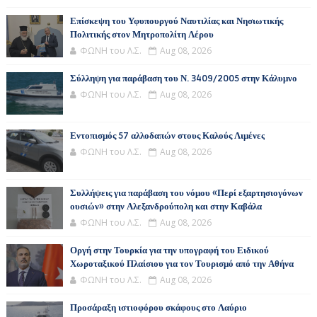
Επίσκεψη του Υφυπουργού Ναυτιλίας και Νησιωτικής
Πολιτικής στον Μητροπολίτη Λέρου
ΦΩΝΗ του Λ.Σ.
Aug 08, 2026
Σύλληψη για παράβαση του Ν. 3409/2005 στην Κάλυμνο
ΦΩΝΗ του Λ.Σ.
Aug 08, 2026
Εντοπισμός 57 αλλοδαπών στους Καλούς Λιμένες
ΦΩΝΗ του Λ.Σ.
Aug 08, 2026
Συλλήψεις για παράβαση του νόμου «Περί εξαρτησιογόνων
ουσιών» στην Αλεξανδρούπολη και στην Καβάλα
ΦΩΝΗ του Λ.Σ.
Aug 08, 2026
Οργή στην Τουρκία για την υπογραφή του Ειδικού
Χωροταξικού Πλαίσιου για τον Τουρισμό από την Αθήνα
ΦΩΝΗ του Λ.Σ.
Aug 08, 2026
Προσάραξη ιστιοφόρου σκάφους στο Λαύριο