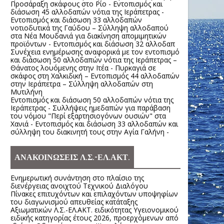
Προσάραξη σκάφους στο Ρίο - Εντοπισμός και
διάσωση 45 αλλοδαπών νότια της Ιεράπετρας -
Εντοπισμός και διάσωση 33 αλλοδαπών
νοτιοδυτικά της Γαύδου – Σύλληψη αλλοδαπού
στα Νέα Μουδανιά για διακίνηση απομιμητικών
προϊόντων - Εντοπισμός και διάσωση 32 αλλοδαπ
Συνέχεια ενημέρωσης αναφορικά με τον εντοπισμό
και διάσωση 50 αλλοδαπών νότια της Ιεράπετρας –
Θάνατος λουόμενης στην Ιτέα - Πυρκαγιά σε
σκάφος στη Χαλκιδική – Εντοπισμός 44 αλλοδαπών
στην Ιεράπετρα – Σύλληψη αλλοδαπών στη
Μυτιλήνη
Εντοπισμός και διάσωση 50 αλλοδαπών νότια της
Ιεράπετρας - Συλλήψεις ημεδαπών για παράβαση
του νόμου "Περί εξαρτησιογόνων ουσιών" στα
Χανιά - Εντοπισμός και διάσωση 33 αλλοδαπών και
σύλληψη του διακινητή τους στην Αγία Γαλήνη -
ΑΝΑΚΟΙΝΩΣΕΙΣ Λ.Σ.-ΕΛ.ΑΚΤ.
Ενημερωτική συνάντηση στο πλαίσιο της
διενέργειας ανοιχτού Τεχνικού Διαλόγου
Πίνακες επιτυχόντων και επιλαχόντων υποψηφίων
του διαγωνισμού απευθείας κατάταξης
Αξιωματικών Λ.Σ.-ΕΛ.ΑΚΤ. ειδικότητας Υγειονομικού
ειδικής κατηγορίας έτους 2026, προερχόμενων από