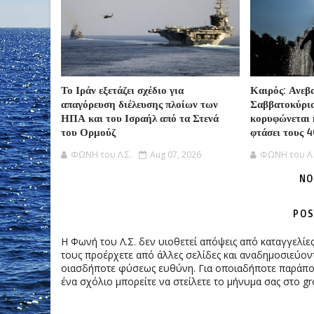
Το Ιράν εξετάζει σχέδιο για
Καιρός: Ανεβ
απαγόρευση διέλευσης πλοίων των
Σαββατοκύρι
ΗΠΑ και του Ισραήλ από τα Στενά
κορυφώνεται 
του Ορμούζ
φτάσει τους 
ΦΩΝΗ του Λ.Σ.
Aug 07, 2026
ΦΩΝΗ του Λ.
NO
POS
Η Φωνή του Λ.Σ. δεν υιοθετεί απόψεις από καταγγελί
τους προέρχετε από άλλες σελίδες και αναδημοσιεύοντ
οιασδήποτε φύσεως ευθύνη. Για οποιαδήποτε παράπονα
ένα σχόλιο μπορείτε να στείλετε το μήνυμα σας στο gr