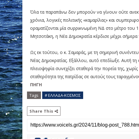
Όλα τα παραπάνω δεν μπορούν να γίνουν ούτε ανεκτά
χρόνια, λογικές πολιτικής «καμαρίλας» και συμπεριφο
οραματίζονται μία συρρικνωμένη ΝΔ στο μέτρο του 1
Μητσοτάκη, η Νέα Δημοκρατία κέρδισε μέχρι σήμερα τ
Ως εκ τούτου, ο κ. Σαμαράς, με τη σημερινή συνέντευ
Νέας Δημοκρατίας. Εξάλλου, αυτό επεδίωξε. Αυτή τη
πλειοψηφία συνεχίζει σταθερά την πορεία της, χωρίς τ
σταθερότητα της πατρίδας σε αυτούς τους ταραγμένου
ΠΗΓΗ
Tags
# ΕΛΛΑΔΑ-ΚΟΣΜΟΣ
Share This