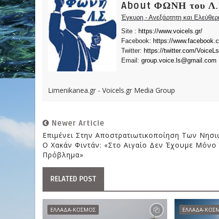
About ΦΩΝΗ του Λ.
Έγκυρη - Ανεξάρτητη και Ελεύθε
Site :
https://www.voicels.gr/
Facebook:
https://www.facebook.
Twitter:
https://twitter.com/VoiceLs
Email:
group.voice.ls@gmail.com
Limenikanea.gr - Voicels.gr Media Group
Newer Article
Επιμένει Στην Αποστρατιωτικοποίηση Των Νησ
Ο Χακάν Φιντάν: «Στο Αιγαίο Δεν Έχουμε Μόνο
Πρόβλημα»
RELATED POST
ΕΛΛΑΔΑ-ΚΟΣΜΟΣ
ΕΛΛΑΔΑ-ΚΟΣ