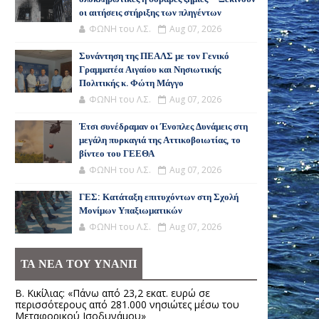
οι αιτήσεις στήριξης των πληγέντων
ΦΩΝΗ του Λ.Σ.
Aug 07, 2026
Συνάντηση της ΠΕΑΛΣ με τον Γενικό
Γραμματέα Αιγαίου και Νησιωτικής
Πολιτικής κ. Φώτη Μάγγο
ΦΩΝΗ του Λ.Σ.
Aug 07, 2026
Έτσι συνέδραμαν οι Ένοπλες Δυνάμεις στη
μεγάλη πυρκαγιά της Αττικοβοιωτίας, το
βίντεο του ΓΕΕΘΑ
ΦΩΝΗ του Λ.Σ.
Aug 07, 2026
ΓΕΣ: Κατάταξη επιτυχόντων στη Σχολή
Μονίμων Υπαξιωματικών
ΦΩΝΗ του Λ.Σ.
Aug 07, 2026
ΤΑ ΝΕΑ ΤΟΥ ΥΝΑΝΠ
Β. Κικίλιας: «Πάνω από 23,2 εκατ. ευρώ σε
περισσότερους από 281.000 νησιώτες μέσω του
Μεταφορικού Ισοδυνάμου»