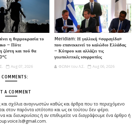
αίνει η θερμοκρασία το
Meridiam: Η γαλλική «σφραγίδα»
ακο – Πότε
που επανεκκινεί το καλώδιο Ελλάδας
η ζέστη και πού θα
– Κύπρου και αλλάζει τις
40°C
γεωπολιτικές ισορροπίες
Σ.
Aug 07, 2026
ΦΩΝΗ του Λ.Σ.
Aug 06, 2026
 COMMENTS:
T A COMMENT
ες και σχόλια αναγνωστών καθώς και άρθρα που το περιεχόμενο
αι στον παρόντα ιστότοπο και ως εκ τούτου δεν φέρει
 και διευκρινίσεις ή αν επιθυμείτε να διαγράψουμε ένα άρθρο ή
oup.voice.ls@gmail.com.