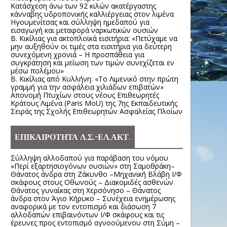
Κατάσχεση άνω των 92 κιλών ακατέργαστης
κάνναβης υδροπονικής καλλιέργειας στον λιμένα
Ηγουμενίτσας και σύλληψη ημεδαπού για
εισαγωγή και μεταφορά ναρκωτικών ουσιών
Β. Κικίλιας για ακτοπλοϊκά εισιτήρια: «Πετύχαμε να
μην αυξηθούν οι τιμές στα εισιτήρια για δεύτερη
συνεχόμενη χρονιά – Η προσπάθεια για
συγκράτηση και μείωση των τιμών συνεχίζεται εν
μέσω πολέμου»
Β. Κικίλιας από Κυλλήνη: «Το Λιμενικό στην πρώτη
γραμμή για την ασφάλεια χιλιάδων επιβατών»
Απονομή Πτυχίων στους νέους Επιθεωρητές
Κράτους Λιμένα (Paris MoU) της 7ης Εκπαιδευτικής
Σειράς της Σχολής Επιθεωρητών Ασφαλείας Πλοίων
ΕΠΙΚΑΙΡΟΤΗΤΑ Λ.Σ.-ΕΛ.ΑΚΤ.
Σύλληψη αλλοδαπού για παράβαση του νόμου
«Περί εξαρτησιογόνων ουσιών» στη Σαμοθράκη–
Θάνατος άνδρα στη Ζάκυνθο –Μηχανική Βλάβη Ι/Φ
σκάφους στους Οθωνούς – Διακομιδές ασθενών
Θάνατος γυναίκας στη Χερσόνησο – Θάνατος
άνδρα στον Άγιο Κήρυκο – Συνέχεια ενημέρωσης
αναφορικά με τον εντοπισμό και διάσωση 7
αλλοδαπών επιβαινόντων Ι/Φ σκάφους και τις
έρευνες προς εντοπισμό αγνοούμενου στη Σύμη –