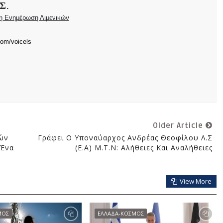
Σ.
ρη Ενημέρωση Λιμενικών
com/voicels
Older Article
ιών
Γράφει Ο Υποναύαρχος Ανδρέας Θεοφίλου Λ.Σ
 Ένα
(ε.α) Μ.Τ.Ν: Αλήθειες Και Αναλήθειες
View More
ΜΟΣ
ΕΛΛΑΔΑ-ΚΟΣΜΟΣ