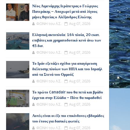
Νέος Λιμενάρχης Ιεράπετρας ο Γεώργιος
Πατεράκης – Αποχωρεί μετά από λίγους
μήνες θητείας ο Αλέξανδρος Ελιώτης
ΦΩΝΗ του Λ.Σ.
Aug 07, 2026
Ελληνική ακτοπλοΐα: 164 πλοία, 20 εκατ.
επιβάτες και χρηματοδοτικό κενό άνω των
€5 δισ.
ΦΩΝΗ του Λ.Σ.
Aug 07, 2026
Το Ιράν εξετάζει σχέδιο για απαγόρευση
διέλευσης πλοίων των ΗΠΑ και του Ισραήλ
από τα Στενά του Ορμούζ
ΦΩΝΗ του Λ.Σ.
Aug 07, 2026
Το πρώτο Canadair που θα πετά και βράδυ
έρχεται στην Ελλάδα – Πότε θα παραδοθεί
ΦΩΝΗ του Λ.Σ.
Aug 07, 2026
Αυτές είναι οι έξι πιο επικίνδυνες εβδομάδες
του έτους για δασικές φωτιές
ΦΩΝΗ του Λ.Σ.
Aug 07, 2026