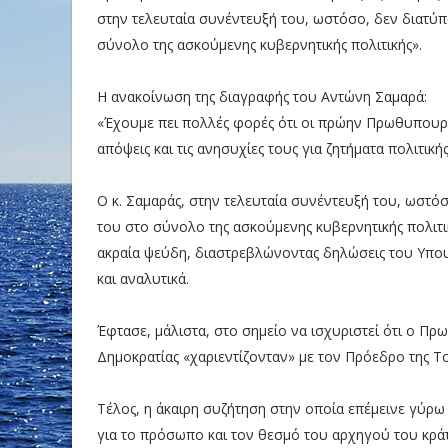
στην τελευταία συνέντευξή του, ωστόσο, δεν διατύ
σύνολο της ασκούμενης κυβερνητικής πολιτικής».
Η ανακοίνωση της διαγραφής του Αντώνη Σαμαρά:
«Έχουμε πει πολλές φορές ότι οι πρώην Πρωθυπουργ
απόψεις και τις ανησυχίες τους για ζητήματα πολιτικής
Ο κ. Σαμαράς, στην τελευταία συνέντευξή του, ωστό
του στο σύνολο της ασκούμενης κυβερνητικής πολιτικ
ακραία ψεύδη, διαστρεβλώνοντας δηλώσεις του Υπου
και αναλυτικά.
Έφτασε, μάλιστα, στο σημείο να ισχυριστεί ότι ο Π
Δημοκρατίας «χαριεντίζονταν» με τον Πρόεδρο της Τ
Τέλος, η άκαιρη συζήτηση στην οποία επέμεινε γύρ
για το πρόσωπο και τον θεσμό του αρχηγού του κρά