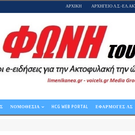
ΑΡΧΙΚΗ
ΑΡΧΗΓΕΙΟ Λ.Σ.-ΕΛ.ΑΚ
ΕΣ
ΝΟΜΟΘΕΣΙΑ
HCG WEB PORTAL
ΕΦΑΡΜΟΓΕΣ ΛΣ