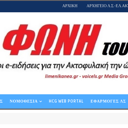
ΑΡΧΙΚΗ
ΑΡΧΗΓΕΙΟ Λ.Σ.-ΕΛ.ΑΚ
ΕΣ
ΝΟΜΟΘΕΣΙΑ
HCG WEB PORTAL
ΕΦΑΡΜΟΓΕΣ ΛΣ