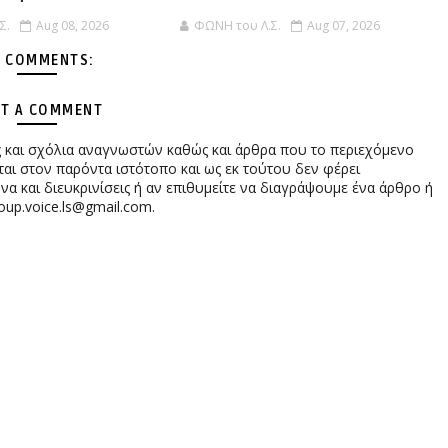
Σ.
Aug 08, 2026
ΦΩΝΗ του Λ.Σ.
Aug 07, 2026
 COMMENTS:
T A COMMENT
ες και σχόλια αναγνωστών καθώς και άρθρα που το περιεχόμενο
αι στον παρόντα ιστότοπο και ως εκ τούτου δεν φέρει
 και διευκρινίσεις ή αν επιθυμείτε να διαγράψουμε ένα άρθρο ή
oup.voice.ls@gmail.com.