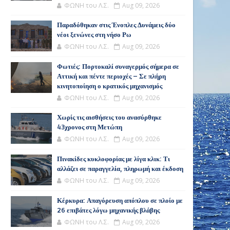
ΦΩΝΗ του Λ.Σ.
Aug 09, 2026
Παραδόθηκαν στις Ένοπλες Δυνάμεις δύο
νέοι ξενώνες στη νήσο Ρω
ΦΩΝΗ του Λ.Σ.
Aug 09, 2026
Φωτιές: Πορτοκαλί συναγερμός σήμερα σε
Αττική και πέντε περιοχές – Σε πλήρη
κινητοποίηση ο κρατικός μηχανισμός
ΦΩΝΗ του Λ.Σ.
Aug 09, 2026
Χωρίς τις αισθήσεις του ανασύρθηκε
43χρονος στη Μετώπη
ΦΩΝΗ του Λ.Σ.
Aug 09, 2026
Πινακίδες κυκλοφορίας με λίγα κλικ: Τι
αλλάζει σε παραγγελία, πληρωμή και έκδοση
ΦΩΝΗ του Λ.Σ.
Aug 09, 2026
Κέρκυρα: Απαγόρευση απόπλου σε πλοίο με
26 επιβάτες λόγω μηχανικής βλάβης
ΦΩΝΗ του Λ.Σ.
Aug 09, 2026