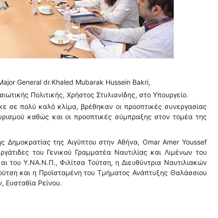
ajor General dr.Khaled Mubarak Hussein Bakri,
ιωτικής Πολιτικής, Χρήστος Στυλιανίδης, στο Υπουργείο.
κε σε πολύ καλό κλίμα, βρέθηκαν οι προοπτικές συνεργασίας
υρισμού καθώς και οι προοπτικές σύμπραξης στον τομέα της
ς Δημοκρατίας της Αιγύπτου στην Αθήνα, Omar Amer Youssef
εργάτιδες του Γενικού Γραμματέα Ναυτιλίας και Λιμένων του
ι του Υ.ΝΑ.Ν.Π., Φιλίτσα Τούτση, η Διευθύντρια Ναυτιλιακών
ούτση και η Προϊσταμένη του Τμήματος Ανάπτυξης Θαλάσσιου
, Ευσταθία Ρείνου.