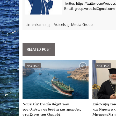
Twitter:
https://twitter.com/VoiceLs
Email:
group.voice.ls@gmail.com
Limenikanea.gr - Voicels.gr Media Group
RELATED POST
ΝΑΥΤΙΛΙΑ
ΝΑΥΤΙΛΙΑ
Ναυτιλία: Ενιαίο «όχι» των
Επίσκεψη του
εφοπλιστών σε διόδια και χρεώσεις
και Νησιωτικ
στα Στενά του Ορμούζ
Μητροπολίτη