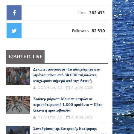
382.433
Likes
82.530
Followers
ΕΙΔΗΣΕΙΣ LIVE
Δεκαπενταύγουστο -Το αδιαχώρητο στα
λιμάνια, πάνω από 34.000 ταξιδιώτες
αναχωρούν σήμερα από την Αττική
ΦΩΝΗ του Λ.Σ.
Aug 09, 2026
Σούπερ μάρκετ: Μειώσεις τιμών σε
περισσότερα από 1.000 προϊόντα – Πότε
ξεκινά η πρωτοβουλία
ΦΩΝΗ του Λ.Σ.
Aug 09, 2026
Συνεδρίαση της Επιτροπής Εκτίμησης