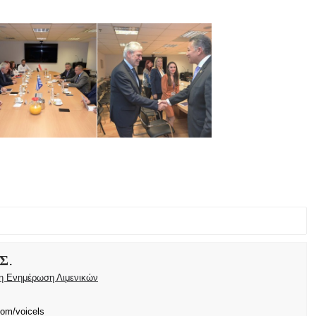
Σ.
ρη Ενημέρωση Λιμενικών
com/voicels