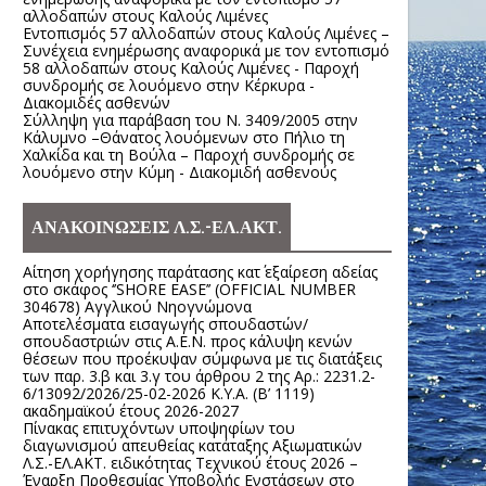
αλλοδαπών στους Καλούς Λιμένες
Εντοπισμός 57 αλλοδαπών στους Καλούς Λιμένες –
Συνέχεια ενημέρωσης αναφορικά με τον εντοπισμό
58 αλλοδαπών στους Καλούς Λιμένες - Παροχή
συνδρομής σε λουόμενο στην Κέρκυρα -
Διακομιδές ασθενών
Σύλληψη για παράβαση του Ν. 3409/2005 στην
Κάλυμνο –Θάνατος λουόμενων στο Πήλιο τη
Χαλκίδα και τη Βούλα – Παροχή συνδρομής σε
λουόμενο στην Κύμη - Διακομιδή ασθενούς
ΑΝΑΚΟΙΝΩΣΕΙΣ Λ.Σ.-ΕΛ.ΑΚΤ.
Αίτηση χορήγησης παράτασης κατ΄ εξαίρεση αδείας
στο σκάφος ‘’SHORE EASE’’ (OFFICIAL NUMBER
304678) Αγγλικού Νηογνώμονα
Αποτελέσματα εισαγωγής σπουδαστών/
σπουδαστριών στις Α.Ε.Ν. προς κάλυψη κενών
θέσεων που προέκυψαν σύμφωνα με τις διατάξεις
των παρ. 3.β και 3.γ του άρθρου 2 της Αρ.: 2231.2-
6/13092/2026/25-02-2026 Κ.Υ.Α. (Β’ 1119)
ακαδημαϊκού έτους 2026-2027
Πίνακας επιτυχόντων υποψηφίων του
διαγωνισμού απευθείας κατάταξης Αξιωματικών
Λ.Σ.-ΕΛ.ΑΚΤ. ειδικότητας Τεχνικού έτους 2026 –
Έναρξη Προθεσμίας Υποβολής Ενστάσεων στο