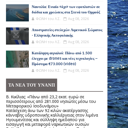
Ναυτιλία: Ενιαίο «όχι» των εφοπλιστών σε
διόδια και χρεώσεις στα Στενά του Ορμούζ
ΦΩΝΗ του Λ.Σ.
Aug 08, 2026
Αποστρατείες στελεχών Λιμενικού Σώματος
- Ελληνικής Ακτοφυλακής
ΦΩΝΗ του Λ.Σ.
Aug 08, 2026
Κατάληψη αιγιαλού: Πάνω από 1.500
έλεγχοι με drones και νέες τεχνολογίες –
Πρόστιμα €73.000 (video)
ΦΩΝΗ του Λ.Σ.
Aug 08, 2026
ΤΑ ΝΕΑ ΤΟΥ ΥΝΑΝΠ
Β. Κικίλιας: «Πάνω από 23,2 εκατ. ευρώ σε
περισσότερους από 281.000 νησιώτες μέσω του
Μεταφορικού Ισοδυνάμου»
Κατάσχεση άνω των 92 κιλών ακατέργαστης
κάνναβης υδροπονικής καλλιέργειας στον λιμένα
Ηγουμενίτσας και σύλληψη ημεδαπού για
εισαγωγή και μεταφορά ναρκωτικών ουσιών