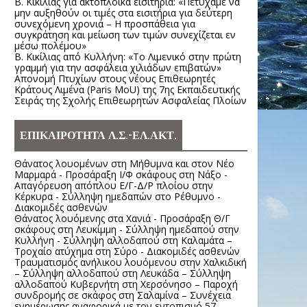
Β. Κικίλιας για ακτοπλοϊκά εισιτήρια: «Πετύχαμε να
μην αυξηθούν οι τιμές στα εισιτήρια για δεύτερη
συνεχόμενη χρονιά – Η προσπάθεια για
συγκράτηση και μείωση των τιμών συνεχίζεται εν
μέσω πολέμου»
Β. Κικίλιας από Κυλλήνη: «Το Λιμενικό στην πρώτη
γραμμή για την ασφάλεια χιλιάδων επιβατών»
Απονομή Πτυχίων στους νέους Επιθεωρητές
Κράτους Λιμένα (Paris MoU) της 7ης Εκπαιδευτικής
Σειράς της Σχολής Επιθεωρητών Ασφαλείας Πλοίων
ΕΠΙΚΑΙΡΟΤΗΤΑ Λ.Σ.-ΕΛ.ΑΚΤ.
Θάνατος λουομένων στη Μήθυμνα και στον Νέο
Μαρμαρά - Προσάραξη Ι/Φ σκάφους στη Νάξο -
Απαγόρευση απόπλου Ε/Γ-Δ/Ρ πλοίου στην
Κέρκυρα - Σύλληψη ημεδαπών στο Ρέθυμνο -
Διακομιδές ασθενών
Θάνατος λουόμενης στα Χανιά - Προσάραξη Θ/Γ
σκάφους στη Λευκίμμη - Σύλληψη ημεδαπού στην
Κυλλήνη - Σύλληψη αλλοδαπού στη Καλαμάτα –
Τροχαίο ατύχημα στη Σύρο - Διακομιδές ασθενών
Τραυματισμός ανήλικου λουόμενου στην Χαλκιδική
– Σύλληψη αλλοδαπού στη Λευκάδα – Σύλληψη
αλλοδαπού Κυβερνήτη στη Χερσόνησο – Παροχή
συνδρομής σε σκάφος στη Σαλαμίνα – Συνέχεια
ενημέρωσης αναφορικά με τον εντοπισμό 57