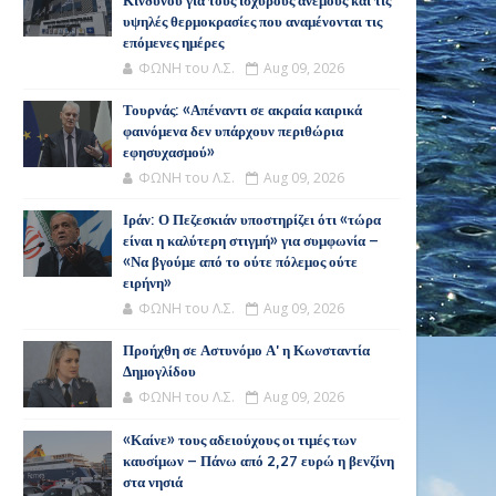
Κινδύνου για τους ισχυρούς ανέμους και τις
υψηλές θερμοκρασίες που αναμένονται τις
επόμενες ημέρες
ΦΩΝΗ του Λ.Σ.
Aug 09, 2026
Τουρνάς: «Απέναντι σε ακραία καιρικά
φαινόμενα δεν υπάρχουν περιθώρια
εφησυχασμού»
ΦΩΝΗ του Λ.Σ.
Aug 09, 2026
Ιράν: Ο Πεζεσκιάν υποστηρίζει ότι «τώρα
είναι η καλύτερη στιγμή» για συμφωνία –
«Να βγούμε από το ούτε πόλεμος ούτε
ειρήνη»
ΦΩΝΗ του Λ.Σ.
Aug 09, 2026
Προήχθη σε Αστυνόμο Α' η Κωνσταντία
Δημογλίδου
ΦΩΝΗ του Λ.Σ.
Aug 09, 2026
«Καίνε» τους αδειούχους οι τιμές των
καυσίμων – Πάνω από 2,27 ευρώ η βενζίνη
στα νησιά