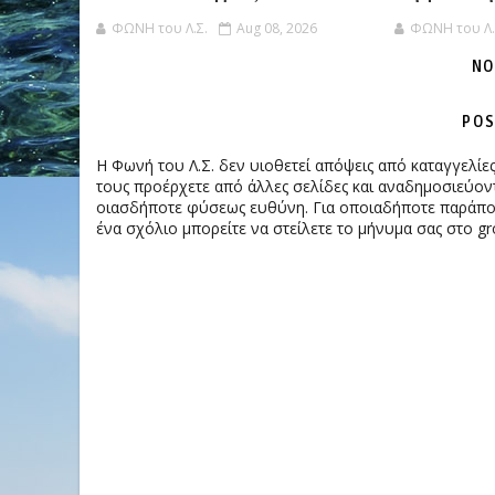
ΦΩΝΗ του Λ.Σ.
Aug 08, 2026
ΦΩΝΗ του Λ.
NO
POS
Η Φωνή του Λ.Σ. δεν υιοθετεί απόψεις από καταγγελί
τους προέρχετε από άλλες σελίδες και αναδημοσιεύοντ
οιασδήποτε φύσεως ευθύνη. Για οποιαδήποτε παράπονα
ένα σχόλιο μπορείτε να στείλετε το μήνυμα σας στο gr