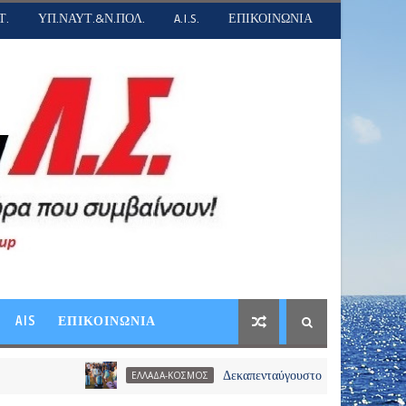
Τ.
ΥΠ.ΝΑΥΤ.&Ν.ΠΟΛ.
A.I.S.
ΕΠΙΚΟΙΝΩΝΙΑ
AIS
ΕΠΙΚΟΙΝΩΝΙΑ
Δεκαπενταύγουστο -Το αδιαχώρητο στα λιμάνια
ΕΛΛΑΔΑ-ΚΟΣΜΟΣ