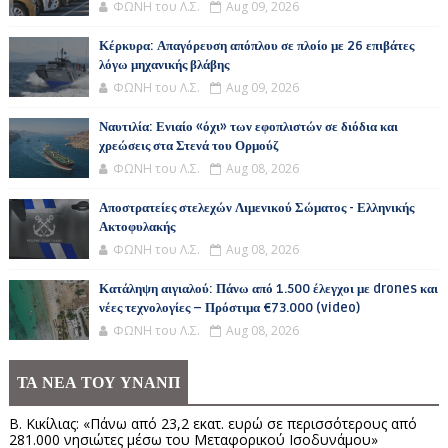
ΦΩΝΗ του Λ.Σ.
Aug 09, 2026
Κέρκυρα: Απαγόρευση απόπλου σε πλοίο με 26 επιβάτες
λόγω μηχανικής βλάβης
ΦΩΝΗ του Λ.Σ.
Aug 09, 2026
Ναυτιλία: Ενιαίο «όχι» των εφοπλιστών σε διόδια και
χρεώσεις στα Στενά του Ορμούζ
ΦΩΝΗ του Λ.Σ.
Aug 08, 2026
Αποστρατείες στελεχών Λιμενικού Σώματος - Ελληνικής
Ακτοφυλακής
ΦΩΝΗ του Λ.Σ.
Aug 08, 2026
Κατάληψη αιγιαλού: Πάνω από 1.500 έλεγχοι με drones και
νέες τεχνολογίες – Πρόστιμα €73.000 (video)
ΦΩΝΗ του Λ.Σ.
Aug 08, 2026
ΤΑ ΝΕΑ ΤΟΥ ΥΝΑΝΠ
Β. Κικίλιας: «Πάνω από 23,2 εκατ. ευρώ σε περισσότερους από
281.000 νησιώτες μέσω του Μεταφορικού Ισοδυνάμου»