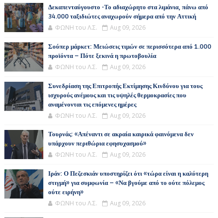
Δεκαπενταύγουστο -Το αδιαχώρητο στα λιμάνια, πάνω από
34.000 ταξιδιώτες αναχωρούν σήμερα από την Αττική
ΦΩΝΗ του Λ.Σ.
Aug 09, 2026
Σούπερ μάρκετ: Μειώσεις τιμών σε περισσότερα από 1.000
προϊόντα – Πότε ξεκινά η πρωτοβουλία
ΦΩΝΗ του Λ.Σ.
Aug 09, 2026
Συνεδρίαση της Επιτροπής Εκτίμησης Κινδύνου για τους
ισχυρούς ανέμους και τις υψηλές θερμοκρασίες που
αναμένονται τις επόμενες ημέρες
ΦΩΝΗ του Λ.Σ.
Aug 09, 2026
Τουρνάς: «Απέναντι σε ακραία καιρικά φαινόμενα δεν
υπάρχουν περιθώρια εφησυχασμού»
ΦΩΝΗ του Λ.Σ.
Aug 09, 2026
Ιράν: Ο Πεζεσκιάν υποστηρίζει ότι «τώρα είναι η καλύτερη
στιγμή» για συμφωνία – «Να βγούμε από το ούτε πόλεμος
ούτε ειρήνη»
ΦΩΝΗ του Λ.Σ.
Aug 09, 2026