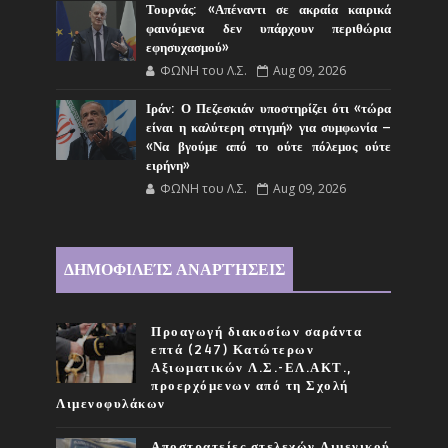
Τουρνάς: «Απέναντι σε ακραία καιρικά
φαινόμενα δεν υπάρχουν περιθώρια
εφησυχασμού»
ΦΩΝΗ του Λ.Σ.
Aug 09, 2026
Ιράν: Ο Πεζεσκιάν υποστηρίζει ότι «τώρα
είναι η καλύτερη στιγμή» για συμφωνία –
«Να βγούμε από το ούτε πόλεμος ούτε
ειρήνη»
ΦΩΝΗ του Λ.Σ.
Aug 09, 2026
ΔΗΜΟΦΙΛΕΊΣ ΑΝΑΡΤΉΣΕΙΣ
Προαγωγή διακοσίων σαράντα
επτά (247) Κατώτερων
Αξιωματικών Λ.Σ.-ΕΛ.ΑΚΤ.,
προερχόμενων από τη Σχολή
Λιμενοφυλάκων
Αποστρατείες στελεχών Λιμενικού