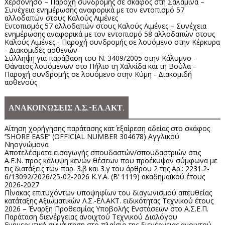
Χερσόνησο – Παροχή συνδρομής σε σκάφος στη Σαλαμίνα –
Συνέχεια ενημέρωσης αναφορικά με τον εντοπισμό 57
αλλοδαπών στους Καλούς Λιμένες
Εντοπισμός 57 αλλοδαπών στους Καλούς Λιμένες – Συνέχεια
ενημέρωσης αναφορικά με τον εντοπισμό 58 αλλοδαπών στους
Καλούς Λιμένες - Παροχή συνδρομής σε λουόμενο στην Κέρκυρα
- Διακομιδές ασθενών
Σύλληψη για παράβαση του Ν. 3409/2005 στην Κάλυμνο –
Θάνατος λουόμενων στο Πήλιο τη Χαλκίδα και τη Βούλα –
Παροχή συνδρομής σε λουόμενο στην Κύμη - Διακομιδή
ασθενούς
ΑΝΑΚΟΙΝΩΣΕΙΣ Λ.Σ.-ΕΛ.ΑΚΤ.
Αίτηση χορήγησης παράτασης κατ΄ εξαίρεση αδείας στο σκάφος
‘’SHORE EASE’’ (OFFICIAL NUMBER 304678) Αγγλικού
Νηογνώμονα
Αποτελέσματα εισαγωγής σπουδαστών/σπουδαστριών στις
Α.Ε.Ν. προς κάλυψη κενών θέσεων που προέκυψαν σύμφωνα με
τις διατάξεις των παρ. 3.β και 3.γ του άρθρου 2 της Αρ.: 2231.2-
6/13092/2026/25-02-2026 Κ.Υ.Α. (Β’ 1119) ακαδημαϊκού έτους
2026-2027
Πίνακας επιτυχόντων υποψηφίων του διαγωνισμού απευθείας
κατάταξης Αξιωματικών Λ.Σ.-ΕΛ.ΑΚΤ. ειδικότητας Τεχνικού έτους
2026 – Έναρξη Προθεσμίας Υποβολής Ενστάσεων στο Α.Σ.Ε.Π.
Παράταση διενέργειας ανοιχτού Τεχνικού Διαλόγου
Ενημερωτική συνάντηση στο πλαίσιο της διενέργειας ανοιχτού