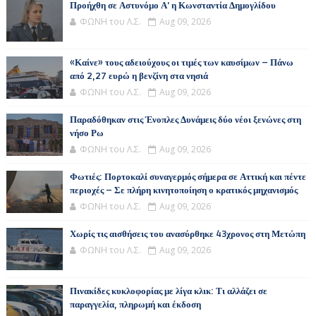
Προήχθη σε Αστυνόμο Α' η Κωνσταντία Δημογλίδου
ΦΩΝΗ του Λ.Σ.
Aug 09, 2026
«Καίνε» τους αδειούχους οι τιμές των καυσίμων – Πάνω
από 2,27 ευρώ η βενζίνη στα νησιά
ΦΩΝΗ του Λ.Σ.
Aug 09, 2026
Παραδόθηκαν στις Ένοπλες Δυνάμεις δύο νέοι ξενώνες στη
νήσο Ρω
ΦΩΝΗ του Λ.Σ.
Aug 09, 2026
Φωτιές: Πορτοκαλί συναγερμός σήμερα σε Αττική και πέντε
περιοχές – Σε πλήρη κινητοποίηση ο κρατικός μηχανισμός
ΦΩΝΗ του Λ.Σ.
Aug 09, 2026
Χωρίς τις αισθήσεις του ανασύρθηκε 43χρονος στη Μετώπη
ΦΩΝΗ του Λ.Σ.
Aug 09, 2026
Πινακίδες κυκλοφορίας με λίγα κλικ: Τι αλλάζει σε
παραγγελία, πληρωμή και έκδοση