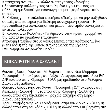
Κατάσχεση άνω των 92 κιλών ακατέργαστης κάνναβης
υδροπονικής καλλιέργειας στον λιμένα Ηγουμενίτσας και
σύλληψη ημεδαπού για εισαγωγή και μεταφορά ναρκωτικών
ουσιών
Β. Κικίλιας για ακτοπλοϊκά εισιτήρια: «Πετύχαμε να μην αυξηθούν
οι τιμές στα εισιτήρια για δεύτερη συνεχόμενη χρονιά – Η
προσπάθεια για συγκράτηση και μείωση των τιμών συνεχίζεται
εν μέσω πολέμου»
Β. Κικίλιας από Κυλλήνη: «Το Λιμενικό στην πρώτη γραμμή για
την ασφάλεια χιλιάδων επιβατών»
Απονομή Πτυχίων στους νέους Επιθεωρητές Κράτους Λιμένα
(Paris MoU) της 7ης Εκπαιδευτικής Σειράς της Σχολής
Επιθεωρητών Ασφαλείας Πλοίων
ΕΠΙΚΑΙΡΟΤΗΤΑ Λ.Σ.-ΕΛ.ΑΚΤ.
Θάνατος λουομένων στη Μήθυμνα και στον Νέο Μαρμαρά -
Προσάραξη Ι/Φ σκάφους στη Νάξο - Απαγόρευση απόπλου Ε/Γ-
Δ/Ρ πλοίου στην Κέρκυρα - Σύλληψη ημεδαπών στο Ρέθυμνο -
Διακομιδές ασθενών
Θάνατος λουόμενης στα Χανιά - Προσάραξη Θ/Γ σκάφους στη
Λευκίμμη - Σύλληψη ημεδαπού στην Κυλλήνη - Σύλληψη
αλλοδαπού στη Καλαμάτα – Τροχαίο ατύχημα στη Σύρο -
Διακομιδές ασθενών
Τραυματισμός ανήλικου λουόμενου στην Χαλκιδική – Σύλληψη
αλλοδαπού στη Λευκάδα – Σύλληψη αλλοδαπού Κυβερνήτη στη