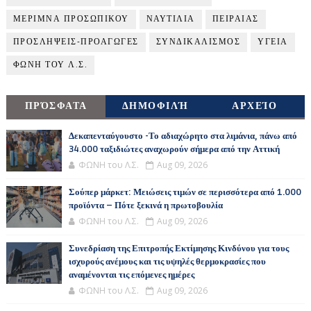
ΜΕΡΙΜΝΑ ΠΡΟΣΩΠΙΚΟΥ
ΝΑΥΤΙΛΙΑ
ΠΕΙΡΑΙΑΣ
ΠΡΟΣΛΗΨΕΙΣ-ΠΡΟΑΓΩΓΕΣ
ΣΥΝΔΙΚΑΛΙΣΜΟΣ
ΥΓΕΙΑ
ΦΩΝΗ ΤΟΥ Λ.Σ.
ΠΡΌΣΦΑΤΑ
ΔΗΜΟΦΙΛΉ
ΑΡΧΕΊΟ
Δεκαπενταύγουστο -Το αδιαχώρητο στα λιμάνια, πάνω από
34.000 ταξιδιώτες αναχωρούν σήμερα από την Αττική
ΦΩΝΗ του Λ.Σ.
Aug 09, 2026
Σούπερ μάρκετ: Μειώσεις τιμών σε περισσότερα από 1.000
προϊόντα – Πότε ξεκινά η πρωτοβουλία
ΦΩΝΗ του Λ.Σ.
Aug 09, 2026
Συνεδρίαση της Επιτροπής Εκτίμησης Κινδύνου για τους
ισχυρούς ανέμους και τις υψηλές θερμοκρασίες που
αναμένονται τις επόμενες ημέρες
ΦΩΝΗ του Λ.Σ.
Aug 09, 2026