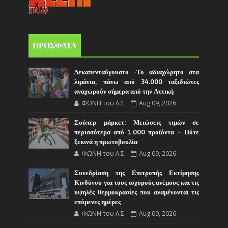
ΠΡΟΣΦΑΤΑ
Δεκαπενταύγουστο -Το αδιαχώρητο στα
λιμάνια, πάνω από 34.000 ταξιδιώτες
αναχωρούν σήμερα από την Αττική
ΦΩΝΗ του Λ.Σ.
Aug 09, 2026
Σούπερ μάρκετ: Μειώσεις τιμών σε
περισσότερα από 1.000 προϊόντα – Πότε
ξεκινά η πρωτοβουλία
ΦΩΝΗ του Λ.Σ.
Aug 09, 2026
Συνεδρίαση της Επιτροπής Εκτίμησης
Κινδύνου για τους ισχυρούς ανέμους και τις
υψηλές θερμοκρασίες που αναμένονται τις
επόμενες ημέρες
ΦΩΝΗ του Λ.Σ.
Aug 09, 2026