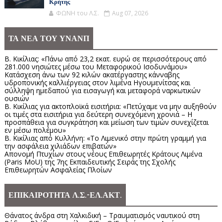
Κρήτης
ΦΩΝΗ του Λ.Σ.
Aug 07, 2026
ΤΑ ΝΕΑ ΤΟΥ ΥΝΑΝΠ
Β. Κικίλιας: «Πάνω από 23,2 εκατ. ευρώ σε περισσότερους από
281.000 νησιώτες μέσω του Μεταφορικού Ισοδυνάμου»
Κατάσχεση άνω των 92 κιλών ακατέργαστης κάνναβης
υδροπονικής καλλιέργειας στον λιμένα Ηγουμενίτσας και
σύλληψη ημεδαπού για εισαγωγή και μεταφορά ναρκωτικών
ουσιών
Β. Κικίλιας για ακτοπλοϊκά εισιτήρια: «Πετύχαμε να μην αυξηθούν
οι τιμές στα εισιτήρια για δεύτερη συνεχόμενη χρονιά – Η
προσπάθεια για συγκράτηση και μείωση των τιμών συνεχίζεται
εν μέσω πολέμου»
Β. Κικίλιας από Κυλλήνη: «Το Λιμενικό στην πρώτη γραμμή για
την ασφάλεια χιλιάδων επιβατών»
Απονομή Πτυχίων στους νέους Επιθεωρητές Κράτους Λιμένα
(Paris MoU) της 7ης Εκπαιδευτικής Σειράς της Σχολής
Επιθεωρητών Ασφαλείας Πλοίων
ΕΠΙΚΑΙΡΟΤΗΤΑ Λ.Σ.-ΕΛ.ΑΚΤ.
Θάνατος άνδρα στη Χαλκιδική – Τραυματισμός ναυτικού στη