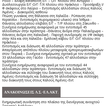
Ρόδο – Βλάβη καταπέλτη Ε/Γ – Ο/Γ πλοίου στο Αντίρριο –
Δυσλειτουργία Ε/Γ-Ο/Γ-Τ/Χ πλοίου στο Ηράκλειο – Προσάραξη Ι/
Φ σκάφους στο Λαύριο – Εντοπισμός αλλοδαπών στους Καλούς
Λιμένες – Διακομιδές ασθενώ
Πτώση γυναίκας στη θάλασσα στη Χαλκίδα - Ρύπανση στο
Κερατσίνι - Εντοπισμός πυρομαχικού υλικού στα Ίσθμια -
Θάνατος αλλοδαπού επιβάτη Ε/Γ – Τ/Ρ πλοίου στη Ζάκυνθο –
Συνέχεια ενημέρωσης αναφορικά με τον εντοπισμό 45
αλλοδαπών στην Ιεράπετρα –Θάνατος άνδρα στην Παλαιόχωρα –
Θάνατος άνδρα στη Χαλκιδική - Παροχή συνδρομής σε Ι/Φ σκάφη
στην Κέα και στη Χαλκίδα– Εμπλοκή κάβου Ε/Γ-Ο/Γ πλοίου στο
Ηράκλειο -
Εντοπισμός και διάσωση 40 αλλοδαπών στην Ιεράπετρα –
Απαγόρευση απόπλου πλοίου μεταφοράς εμπορευματοκιβωτίων
στον Πειραιά – Συνέχεια ενημέρωσης σχετικά με τον εντοπισμό
33 αλλοδαπών στη Γαύδο - Εντοπισμός 47 αλλοδαπών στην
Ιεράπετρα -
Συνέχεια ενημέρωσης αναφορικά με τον εντοπισμό 44
αλλοδαπών στην Ιεράπετρα– Εντοπισμός και διάσωση 56
αλλοδαπών και σύλληψη του διακινητή τους στους Καλούς
Λιμένες–Εντοπισμός και διάσωση 56 αλλοδαπών και σύλληψη
του διακινητή τους στους Καλούς Λιμένες–Εντ
ΑΝΑΚΟΙΝΩΣΕΙΣ Λ.Σ.-ΕΛ.ΑΚΤ.
Ενημερωτική συνάντηση στο πλαίσιο της διενέργειας ανοιχτού
Τεχνικού Διαλόγου