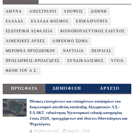
ΑΜΥΝΑ
ΑΠΟΣΤΡΑΤΟΙ
ΑΠΟΨΕΙΣ
ΔΙΕΘΝΗ
ΕΛΛΑΔΑ
ΕΛΛΑΔΑ-ΚΟΣΜΟΣ
ΕΠΙΚΑΙΡΟΤΗΤΑ
ΕΣΩΤΕΡΙΚΗ ΑΣΦΑΛΕΙΑ
ΚΟΙΝΟΒΟΥΛΕΥΤΙΚΟΣ ΕΛΕΓΧΟΣ
ΛΙΜΕΝΙΚΕΣ ΑΡΧΕΣ
ΛΙΜΕΝΙΚΟ ΣΩΜΑ
ΜΕΡΙΜΝΑ ΠΡΟΣΩΠΙΚΟΥ
ΝΑΥΤΙΛΙΑ
ΠΕΙΡΑΙΑΣ
ΠΡΟΣΛΗΨΕΙΣ-ΠΡΟΑΓΩΓΕΣ
ΣΥΝΔΙΚΑΛΙΣΜΟΣ
ΥΓΕΙΑ
ΦΩΝΗ ΤΟΥ Λ.Σ.
ΠΡΌΣΦΑΤΑ
ΔΗΜΟΦΙΛΉ
ΑΡΧΕΊΟ
Πίνακες επιτυχόντων και επιλαχόντων υποψηφίων του
διαγωνισμού απευθείας κατάταξης Αξιωματικών Λ.Σ.-
ΕΛ.ΑΚΤ. ειδικότητας Υγειονομικού ειδικής κατηγορίας
έτους 2026, προερχόμενων από ιδιώτες Οδοντιάτρους και
Ψυχολόγους
ΦΩΝΗ του Λ.Σ.
Aug 07, 2026