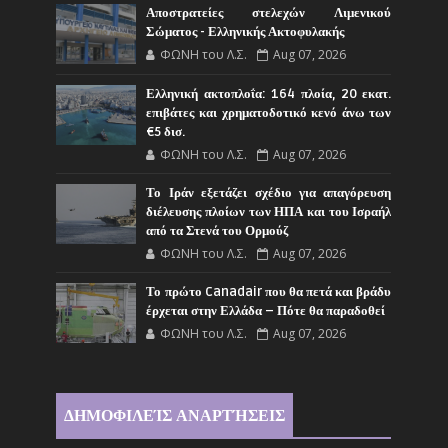
Αποστρατείες στελεχών Λιμενικού
Σώματος - Ελληνικής Ακτοφυλακής
ΦΩΝΗ του Λ.Σ.
Aug 07, 2026
Ελληνική ακτοπλοΐα: 164 πλοία, 20 εκατ.
επιβάτες και χρηματοδοτικό κενό άνω των
€5 δισ.
ΦΩΝΗ του Λ.Σ.
Aug 07, 2026
Το Ιράν εξετάζει σχέδιο για απαγόρευση
διέλευσης πλοίων των ΗΠΑ και του Ισραήλ
από τα Στενά του Ορμούζ
ΦΩΝΗ του Λ.Σ.
Aug 07, 2026
Το πρώτο Canadair που θα πετά και βράδυ
έρχεται στην Ελλάδα – Πότε θα παραδοθεί
ΦΩΝΗ του Λ.Σ.
Aug 07, 2026
ΔΗΜΟΦΙΛΕΊΣ ΑΝΑΡΤΉΣΕΙΣ