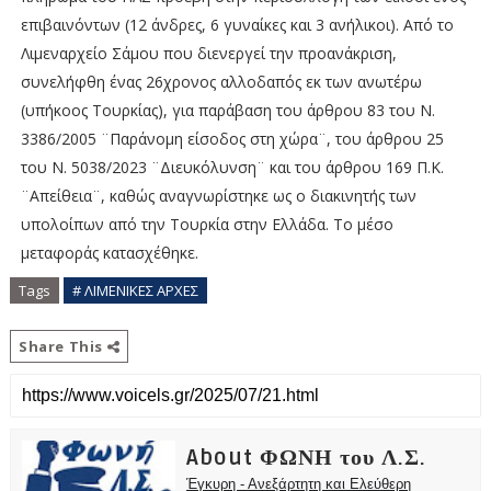
επιβαινόντων (12 άνδρες, 6 γυναίκες και 3 ανήλικοι). Από το
Λιμεναρχείο Σάμου που διενεργεί την προανάκριση,
συνελήφθη ένας 26χρονος αλλοδαπός εκ των ανωτέρω
(υπήκοος Τουρκίας), για παράβαση του άρθρου 83 του Ν.
3386/2005 ¨Παράνομη είσοδος στη χώρα¨, του άρθρου 25
του Ν. 5038/2023 ¨Διευκόλυνση¨ και του άρθρου 169 Π.Κ.
¨Απείθεια¨, καθώς αναγνωρίστηκε ως ο διακινητής των
υπολοίπων από την Τουρκία στην Ελλάδα. Το μέσο
μεταφοράς κατασχέθηκε.
Tags
# ΛΙΜΕΝΙΚΕΣ ΑΡΧΕΣ
Share This
About ΦΩΝΗ του Λ.Σ.
Έγκυρη - Ανεξάρτητη και Ελεύθερη