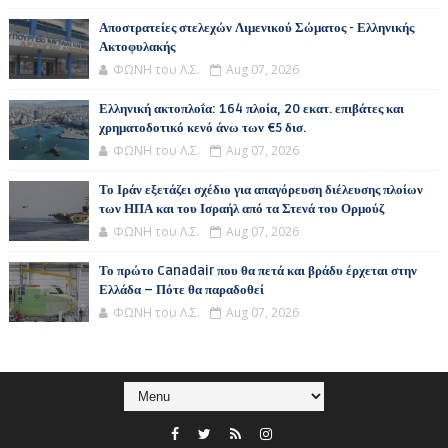
Αποστρατείες στελεχών Λιμενικού Σώματος - Ελληνικής
Ακτοφυλακής
ΦΩΝΗ του Λ.Σ.
Aug 07, 2026
Ελληνική ακτοπλοΐα: 164 πλοία, 20 εκατ. επιβάτες και
χρηματοδοτικό κενό άνω των €5 δισ.
ΦΩΝΗ του Λ.Σ.
Aug 07, 2026
Το Ιράν εξετάζει σχέδιο για απαγόρευση διέλευσης πλοίων
των ΗΠΑ και του Ισραήλ από τα Στενά του Ορμούζ
ΦΩΝΗ του Λ.Σ.
Aug 07, 2026
Το πρώτο Canadair που θα πετά και βράδυ έρχεται στην
Ελλάδα – Πότε θα παραδοθεί
ΦΩΝΗ του Λ.Σ.
Aug 07, 2026