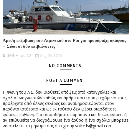
Άμεση επέμβαση του Λιμενικού στο Ρίο για προσάραξη σκάφους
– Σώοι οι δύο επιβαίνοντες
ΦΩΝΗ του Λ.Σ.
Aug 06, 2026
NO COMMENTS:
POST A COMMENT
Η Φωνή του Λ.Σ. δεν υιοθετεί απόψεις από καταγγελίες και
σχόλια αναγνωστών καθώς και άρθρα που το περιεχόμενο τους
προέρχετε από άλλες σελίδες και αναδημοσιεύονται στον
παρόντα ιστότοπο και ως εκ τούτου δεν φέρει οιασδήποτε
φύσεως ευθύνη. Για οποιαδήποτε παράπονα και διευκρινίσεις ή
αν επιθυμείτε να διαγράψουμε ένα άρθρο ή ένα σχόλιο μπορείτε
να στείλετε το μήνυμα σας στο group.voice.ls@gmail.com.