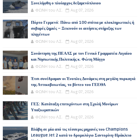
Συνελήφθη ο πλοίαρχος δεξαμενόπλοιου
ΦΩΝΗ του Λ.Σ.
Aug 07, 2026
Πόρτο Γερμενό: Πάνω από 100 σπίτια με ολοκληρωτικές ή
σοβαρές ζημιές – Ξεκινούν οι αιτήσεις στήριξης των
πληγέντων
ΦΩΝΗ του Λ.Σ.
Aug 07, 2026
Συνάντηση της ΠΕΑΛΣ με τον Γενικό Γραμματέα Αιγαίου
και Νησιωτικής Πολιτικής κ. Φώτη Μάγγο
ΦΩΝΗ του Λ.Σ.
Aug 07, 2026
Έτσι συνέδραμαν οι Ένοπλες Δυνάμεις στη μεγάλη πυρκαγιά
της Αττικοβοιωτίας, το βίντεο του ΓΕΕΘΑ
ΦΩΝΗ του Λ.Σ.
Aug 07, 2026
ΓΕΣ: Κατάταξη επιτυχόντων στη Σχολή Μονίμων
Υπαξιωματικών
ΦΩΝΗ του Λ.Σ.
Aug 07, 2026
Βλάβη σε μία από τις τέσσερις μηχανές του Champions
Leaugue Jet 2 κατά το δρομολόγιο Σαντορίνη-Ηράκλειο