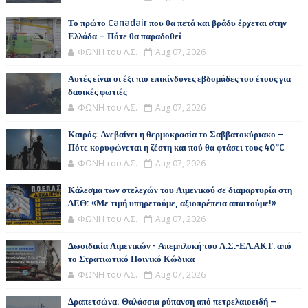
Το πρώτο Canadair που θα πετά και βράδυ έρχεται στην
Ελλάδα – Πότε θα παραδοθεί
ΦΩΝΗ του Λ.Σ.
Aug 07, 2026
Αυτές είναι οι έξι πιο επικίνδυνες εβδομάδες του έτους για
δασικές φωτιές
ΦΩΝΗ του Λ.Σ.
Aug 07, 2026
Καιρός: Ανεβαίνει η θερμοκρασία το Σαββατοκύριακο –
Πότε κορυφώνεται η ζέστη και πού θα φτάσει τους 40°C
ΦΩΝΗ του Λ.Σ.
Aug 07, 2026
Κάλεσμα των στελεχών του Λιμενικού σε διαμαρτυρία στη
ΔΕΘ: «Με τιμή υπηρετούμε, αξιοπρέπεια απαιτούμε!»
ΦΩΝΗ του Λ.Σ.
Aug 07, 2026
Δωσιδικία Λιμενικών - Απεμπλοκή του Λ.Σ.-ΕΛ.ΑΚΤ. από
το Στρατιωτικό Ποινικό Κώδικα
ΦΩΝΗ του Λ.Σ.
Aug 07, 2026
Δραπετσώνα: Θαλάσσια ρύπανση από πετρελαιοειδή –