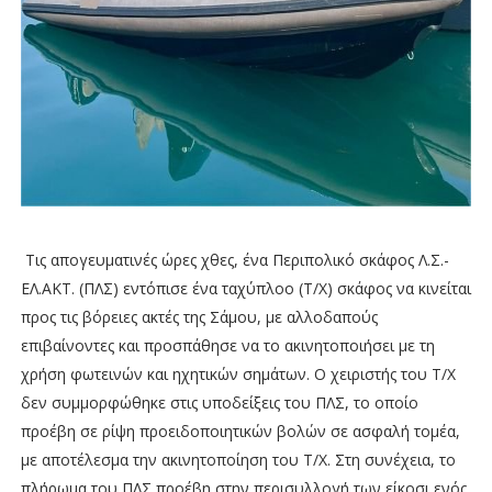
Τις απογευματινές ώρες χθες, ένα Περιπολικό σκάφος Λ.Σ.-
ΕΛ.ΑΚΤ. (ΠΛΣ) εντόπισε ένα ταχύπλοο (Τ/Χ) σκάφος να κινείται
προς τις βόρειες ακτές της Σάμου, με αλλοδαπούς
επιβαίνοντες και προσπάθησε να το ακινητοποιήσει με τη
χρήση φωτεινών και ηχητικών σημάτων. Ο χειριστής του Τ/Χ
δεν συμμορφώθηκε στις υποδείξεις του ΠΛΣ, το οποίο
προέβη σε ρίψη προειδοποιητικών βολών σε ασφαλή τομέα,
με αποτέλεσμα την ακινητοποίηση του Τ/Χ. Στη συνέχεια, το
πλήρωμα του ΠΛΣ προέβη στην περισυλλογή των είκοσι ενός