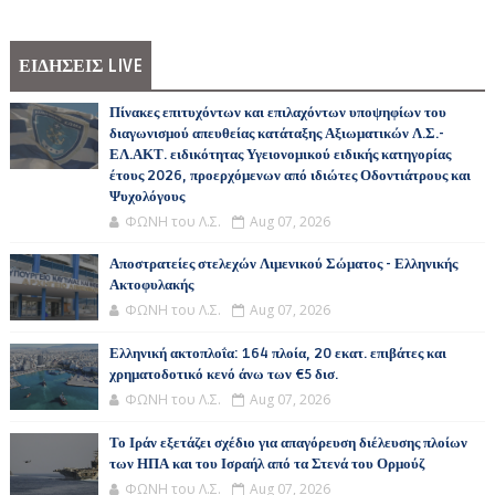
ΕΙΔΗΣΕΙΣ LIVE
Πίνακες επιτυχόντων και επιλαχόντων υποψηφίων του
διαγωνισμού απευθείας κατάταξης Αξιωματικών Λ.Σ.-
ΕΛ.ΑΚΤ. ειδικότητας Υγειονομικού ειδικής κατηγορίας
έτους 2026, προερχόμενων από ιδιώτες Οδοντιάτρους και
Ψυχολόγους
ΦΩΝΗ του Λ.Σ.
Aug 07, 2026
Αποστρατείες στελεχών Λιμενικού Σώματος - Ελληνικής
Ακτοφυλακής
ΦΩΝΗ του Λ.Σ.
Aug 07, 2026
Ελληνική ακτοπλοΐα: 164 πλοία, 20 εκατ. επιβάτες και
χρηματοδοτικό κενό άνω των €5 δισ.
ΦΩΝΗ του Λ.Σ.
Aug 07, 2026
Το Ιράν εξετάζει σχέδιο για απαγόρευση διέλευσης πλοίων
των ΗΠΑ και του Ισραήλ από τα Στενά του Ορμούζ
ΦΩΝΗ του Λ.Σ.
Aug 07, 2026