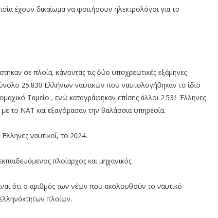
ποία έχουν δικαίωμα να φοιτήσουν ηλεκτρολόγοι για το
τηκαν σε πλοία, κάνοντας τις δύο υποχρεωτικές εξάμηνες
 σύνολο 25.830 Ελλήνων ναυτικών που ναυτολογήθηκαν το ίδιο
ομαχικό Ταμείο , ενώ καταγράφηκαν επίσης άλλοι 2.531 Έλληνες
 με το ΝΑΤ και εξαγόρασαν την θαλάσσια υπηρεσία.
Έλληνες ναυτικοί, το 2024.
εκπαιδευόμενος πλοίαρχος και μηχανικός.
ίναι ότι ο αριθμός των νέων που ακολουθούν το ναυτικό
ν ελληνόκτητων πλοίων.