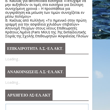
Β. Κικίλιας για ακτοπλοϊκά εισιτήρια: «Πετύχαμε να
μην αυξηθούν οι τιμές στα εισιτήρια για δεύτερη
συνεχόμενη χρονιά – Η προσπάθεια για
συγκράτηση και μείωση των τιμών συνεχίζεται εν
μέσω πολέμου»
Β. Κικίλιας από Κυλλήνη: «Το Λιμενικό στην πρώτη
γραμμή για την ασφάλεια χιλιάδων επιβατών»
Απονομή Πτυχίων στους νέους Επιθεωρητές
Κράτους Λιμένα (Paris MoU) της 7ης Εκπαιδευτικής
Σειράς της Σχολής Επιθεωρητών Ασφαλείας Πλοίων
ΕΠΙΚΑΙΡΟΤΗΤΑ Λ.Σ.-ΕΛ.ΑΚΤ.
Loading...
ΑΝΑΚΟΙΝΩΣΕΙΣ Λ.Σ.-ΕΛ.ΑΚΤ.
Loading...
ΑΡΧΗΓΕΙΟ ΛΣ-ΕΛ.ΑΚΤ