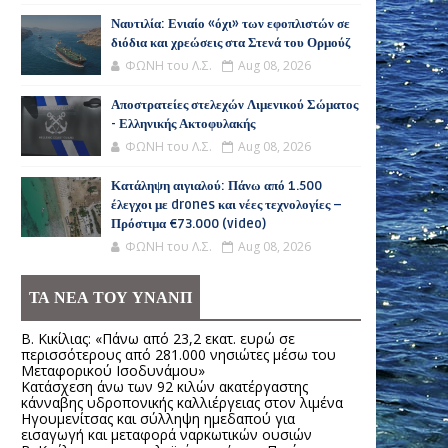
Ναυτιλία: Ενιαίο «όχι» των εφοπλιστών σε
διόδια και χρεώσεις στα Στενά του Ορμούζ
ΦΩΝΗ του Λ.Σ.
Aug 08, 2026
Αποστρατείες στελεχών Λιμενικού Σώματος
- Ελληνικής Ακτοφυλακής
ΦΩΝΗ του Λ.Σ.
Aug 08, 2026
Κατάληψη αιγιαλού: Πάνω από 1.500
έλεγχοι με drones και νέες τεχνολογίες –
Πρόστιμα €73.000 (video)
ΦΩΝΗ του Λ.Σ.
Aug 08, 2026
ΤΑ ΝΕΑ ΤΟΥ ΥΝΑΝΠ
Β. Κικίλιας: «Πάνω από 23,2 εκατ. ευρώ σε
περισσότερους από 281.000 νησιώτες μέσω του
Μεταφορικού Ισοδυνάμου»
Κατάσχεση άνω των 92 κιλών ακατέργαστης
κάνναβης υδροπονικής καλλιέργειας στον λιμένα
Ηγουμενίτσας και σύλληψη ημεδαπού για
εισαγωγή και μεταφορά ναρκωτικών ουσιών