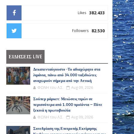
382.433
Likes
82.530
Followers
ΕΙΔΗΣΕΙΣ LIVE
Δεκαπενταύγουστο -Το αδιαχώρητο στα
λιμάνια, πάνω από 34.000 ταξιδιώτες
αναχωρούν σήμερα από την Αττική
ΦΩΝΗ του Λ.Σ.
Aug 09, 2026
Σούπερ μάρκετ: Μειώσεις τιμών σε
περισσότερα από 1.000 προϊόντα – Πότε
ξεκινά η πρωτοβουλία
ΦΩΝΗ του Λ.Σ.
Aug 09, 2026
Συνεδρίαση της Επιτροπής Εκτίμησης