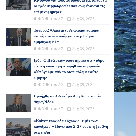
Κινδύνου για τους ισχυρούς ανέμους και τις
υψηλές θερμοκρασίες που αναμένονται τις
επόμενες ημέρες
ΦΩΝΗ του Λ.Σ.
Aug 09, 2026
Τουρνάς: «Απέναντι σε ακραία καιρικά
φαινόμενα δεν υπάρχουν περιθώρια
εφησυχασμού»
ΦΩΝΗ του Λ.Σ.
Aug 09, 2026
Ιράν: Ο Πεζεσκιάν υποστηρίζει ότι «τώρα
είναι η καλύτερη στιγμή» για συμφωνία –
«Να βγούμε από το ούτε πόλεμος ούτε
ειρήνη»
ΦΩΝΗ του Λ.Σ.
Aug 09, 2026
Προήχθη σε Αστυνόμο Α' η Κωνσταντία
Δημογλίδου
ΦΩΝΗ του Λ.Σ.
Aug 09, 2026
«Καίνε» τους αδειούχους οι τιμές των
καυσίμων – Πάνω από 2,27 ευρώ η βενζίνη
στα νησιά