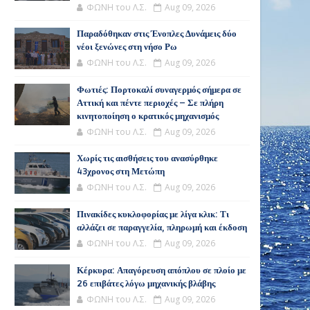
ΦΩΝΗ του Λ.Σ.
Aug 09, 2026
Παραδόθηκαν στις Ένοπλες Δυνάμεις δύο
νέοι ξενώνες στη νήσο Ρω
ΦΩΝΗ του Λ.Σ.
Aug 09, 2026
Φωτιές: Πορτοκαλί συναγερμός σήμερα σε
Αττική και πέντε περιοχές – Σε πλήρη
κινητοποίηση ο κρατικός μηχανισμός
ΦΩΝΗ του Λ.Σ.
Aug 09, 2026
Χωρίς τις αισθήσεις του ανασύρθηκε
43χρονος στη Μετώπη
ΦΩΝΗ του Λ.Σ.
Aug 09, 2026
Πινακίδες κυκλοφορίας με λίγα κλικ: Τι
αλλάζει σε παραγγελία, πληρωμή και έκδοση
ΦΩΝΗ του Λ.Σ.
Aug 09, 2026
Κέρκυρα: Απαγόρευση απόπλου σε πλοίο με
26 επιβάτες λόγω μηχανικής βλάβης
ΦΩΝΗ του Λ.Σ.
Aug 09, 2026