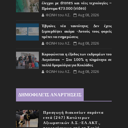
έλεγχοι με drones και νέες τεχνολογίες –
Πρόστιμα €73.000 (video)
ΦΩΝΗ του Λ.Σ.
Aug 08, 2026
Έβγαλες νέα ταυτότητα; Δεν έχεις
ξεμπερδέψει ακόμα -Αυτούς τους φορείς
πρέπει να ενημερώσεις
ΦΩΝΗ του Λ.Σ.
Aug 08, 2026
Κορυφώνεται η έξοδος των εκδρομέων του
Αυγούστου – Στο 100% η πληρότητα σε
πολλά δρομολόγια για Κυκλάδες
ΦΩΝΗ του Λ.Σ.
Aug 08, 2026
ΔΗΜΟΦΙΛΕΊΣ ΑΝΑΡΤΉΣΕΙΣ
Προαγωγή διακοσίων σαράντα
επτά (247) Κατώτερων
Αξιωματικών Λ.Σ.-ΕΛ.ΑΚΤ.,