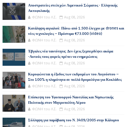
Αποστρατείες στελεχών Λιμενικού Σώματος - Ελληνικής
Ακτοφυλακής
ΦΩΝΗ του Λ.Σ.
Aug 08, 2026
Κατάληψη αιγιαλού: Πάνω από 1.500 έλεγχοι με drones και
νέες τεχνολογίες – Πρόστιμα €73.000 (video)
ΦΩΝΗ του Λ.Σ.
Aug 08, 2026
Έβγαλες νέα ταυτότητα; Δεν έχεις ξεμπερδέψει ακόμα
-Αυτούς τους φορείς πρέπει να ενημερώσεις
ΦΩΝΗ του Λ.Σ.
Aug 08, 2026
Κορυφώνεται η έξοδος των εκδρομέων του Αυγούστου –
Στο 100% η πληρότητα σε πολλά δρομολόγια για Κυκλάδες
ΦΩΝΗ του Λ.Σ.
Aug 08, 2026
Επίσκεψη του Υφυπουργού Ναυτιλίας και Νησιωτικής
Πολιτικής στον Μητροπολίτη Λέρου
ΦΩΝΗ του Λ.Σ.
Aug 08, 2026
Σύλληψη για παράβαση του Ν. 3409/2005 στην Κάλυμνο
ΦΩΝΗ του Λ.Σ.
Aug 08, 2026