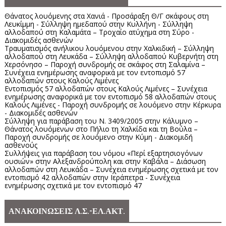
Θάνατος λουόμενης στα Χανιά - Προσάραξη Θ/Γ σκάφους στη
Λευκίμμη - Σύλληψη ημεδαπού στην Κυλλήνη - Σύλληψη
αλλοδαπού στη Καλαμάτα – Τροχαίο ατύχημα στη Σύρο -
Διακομιδές ασθενών
Τραυματισμός ανήλικου λουόμενου στην Χαλκιδική – Σύλληψη
αλλοδαπού στη Λευκάδα – Σύλληψη αλλοδαπού Κυβερνήτη στη
Χερσόνησο – Παροχή συνδρομής σε σκάφος στη Σαλαμίνα –
Συνέχεια ενημέρωσης αναφορικά με τον εντοπισμό 57
αλλοδαπών στους Καλούς Λιμένες
Εντοπισμός 57 αλλοδαπών στους Καλούς Λιμένες – Συνέχεια
ενημέρωσης αναφορικά με τον εντοπισμό 58 αλλοδαπών στους
Καλούς Λιμένες - Παροχή συνδρομής σε λουόμενο στην Κέρκυρα
- Διακομιδές ασθενών
Σύλληψη για παράβαση του Ν. 3409/2005 στην Κάλυμνο –
Θάνατος λουόμενων στο Πήλιο τη Χαλκίδα και τη Βούλα –
Παροχή συνδρομής σε λουόμενο στην Κύμη - Διακομιδή
ασθενούς
Συλλήψεις για παράβαση του νόμου «Περί εξαρτησιογόνων
ουσιών» στην Αλεξανδρούπολη και στην Καβάλα – Διάσωση
αλλοδαπών στη Λευκάδα – Συνέχεια ενημέρωσης σχετικά με τον
εντοπισμό 42 αλλοδαπών στην Ιεράπετρα - Συνέχεια
ενημέρωσης σχετικά με τον εντοπισμό 47
ΑΝΑΚΟΙΝΩΣΕΙΣ Λ.Σ.-ΕΛ.ΑΚΤ.