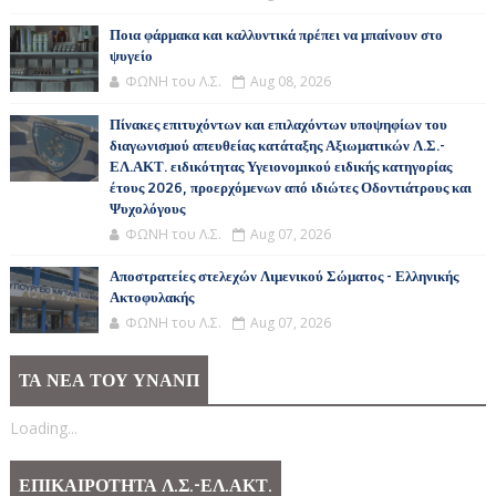
Ποια φάρμακα και καλλυντικά πρέπει να μπαίνουν στο
ψυγείο
ΦΩΝΗ του Λ.Σ.
Aug 08, 2026
Πίνακες επιτυχόντων και επιλαχόντων υποψηφίων του
διαγωνισμού απευθείας κατάταξης Αξιωματικών Λ.Σ.-
ΕΛ.ΑΚΤ. ειδικότητας Υγειονομικού ειδικής κατηγορίας
έτους 2026, προερχόμενων από ιδιώτες Οδοντιάτρους και
Ψυχολόγους
ΦΩΝΗ του Λ.Σ.
Aug 07, 2026
Αποστρατείες στελεχών Λιμενικού Σώματος - Ελληνικής
Ακτοφυλακής
ΦΩΝΗ του Λ.Σ.
Aug 07, 2026
ΤΑ ΝΕΑ ΤΟΥ ΥΝΑΝΠ
Loading...
ΕΠΙΚΑΙΡΟΤΗΤΑ Λ.Σ.-ΕΛ.ΑΚΤ.