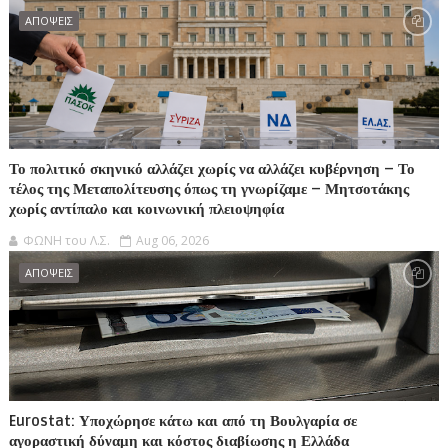
ΑΠΟΨΕΙΣ
Το πολιτικό σκηνικό αλλάζει χωρίς να αλλάζει κυβέρνηση – Το
τέλος της Μεταπολίτευσης όπως τη γνωρίζαμε – Μητσοτάκης
χωρίς αντίπαλο και κοινωνική πλειοψηφία
ΦΩΝΗ του Λ.Σ.
Aug 06, 2026
ΑΠΟΨΕΙΣ
Eurostat: Υποχώρησε κάτω και από τη Βουλγαρία σε
αγοραστική δύναμη και κόστος διαβίωσης η Ελλάδα