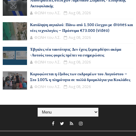
Αποστρατείες στελεχών Λιμενικού Σώματος - Ελληνικής
Ακτοφυλακής
ΦΩΝΗ του Λ.Σ.
Aug 08, 2026
Κατάληψη αιγιαλού: Πάνω από 1.500 έλεγχοι με drones και
νέες τεχνολογίες – Πρόστιμα €73.000 (video)
ΦΩΝΗ του Λ.Σ.
Aug 08, 2026
Έβγαλες νέα ταυτότητα; Δεν έχεις ξεμπερδέψει ακόμα
-Αυτούς τους φορείς πρέπει να ενημερώσεις
ΦΩΝΗ του Λ.Σ.
Aug 08, 2026
Κορυφώνεται η έξοδος των εκδρομέων του Αυγούστου –
Στο 100% η πληρότητα σε πολλά δρομολόγια για Κυκλάδες
ΦΩΝΗ του Λ.Σ.
Aug 08, 2026