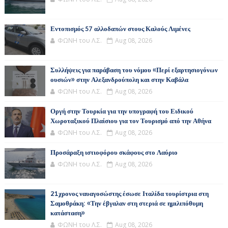
Εντοπισμός 57 αλλοδαπών στους Καλούς Λιμένες
ΦΩΝΗ του Λ.Σ.
Aug 08, 2026
Συλλήψεις για παράβαση του νόμου «Περί εξαρτησιογόνων
ουσιών» στην Αλεξανδρούπολη και στην Καβάλα
ΦΩΝΗ του Λ.Σ.
Aug 08, 2026
Οργή στην Τουρκία για την υπογραφή του Ειδικού
Χωροταξικού Πλαίσιου για τον Τουρισμό από την Αθήνα
ΦΩΝΗ του Λ.Σ.
Aug 08, 2026
Προσάραξη ιστιοφόρου σκάφους στο Λαύριο
ΦΩΝΗ του Λ.Σ.
Aug 08, 2026
21χρονος ναυαγοσώστης έσωσε Ιταλίδα τουρίστρια στη
Σαμοθράκη: «Την έβγαλαν στη στεριά σε ημιλιπόθυμη
κατάσταση»
ΦΩΝΗ του Λ.Σ.
Aug 08, 2026