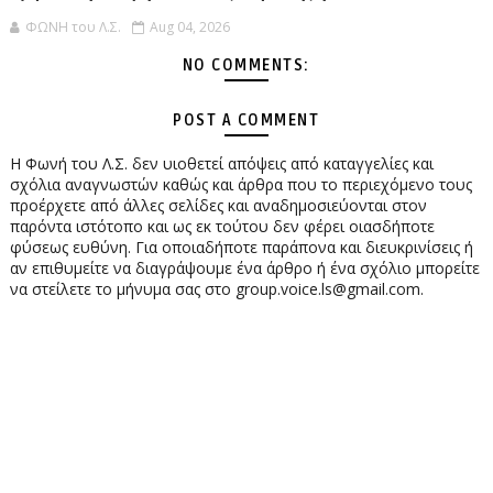
ΦΩΝΗ του Λ.Σ.
Aug 04, 2026
NO COMMENTS:
POST A COMMENT
Η Φωνή του Λ.Σ. δεν υιοθετεί απόψεις από καταγγελίες και
σχόλια αναγνωστών καθώς και άρθρα που το περιεχόμενο τους
προέρχετε από άλλες σελίδες και αναδημοσιεύονται στον
παρόντα ιστότοπο και ως εκ τούτου δεν φέρει οιασδήποτε
φύσεως ευθύνη. Για οποιαδήποτε παράπονα και διευκρινίσεις ή
αν επιθυμείτε να διαγράψουμε ένα άρθρο ή ένα σχόλιο μπορείτε
να στείλετε το μήνυμα σας στο group.voice.ls@gmail.com.