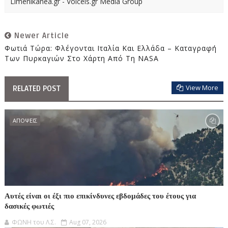
Limenikanea.gr - Voicels.gr Media Group
Newer Article
Φωτιά Τώρα: Φλέγονται Ιταλία Και Ελλάδα – Καταγραφή
Των Πυρκαγιών Στο Χάρτη Από Τη NASA
View More
RELATED POST
ΑΠΟΨΕΙΣ
Αυτές είναι οι έξι πιο επικίνδυνες εβδομάδες του έτους για
δασικές φωτιές
ΦΩΝΗ του Λ.Σ.
Aug 07, 2026